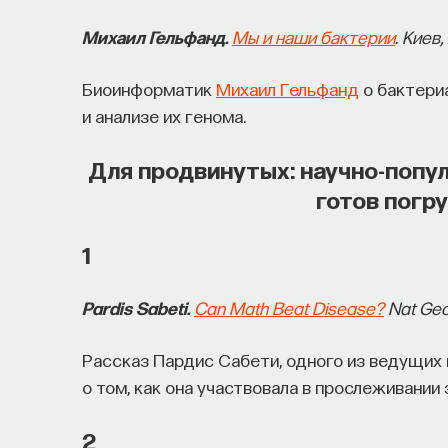
Михаил Гельфанд.
Мы и наши бактерии
. Киев,
Биоинформатик
Михаил Гельфанд
о бактериа
и анализе их генома.
Для продвинутых: научно-попул
готов погр
1
Pardis Sabeti.
Can Math Beat Disease?
Nat Geo 
Рассказ Пардис Сабети, одного из ведущих 
о том, как она участвовала в прослеживании
2