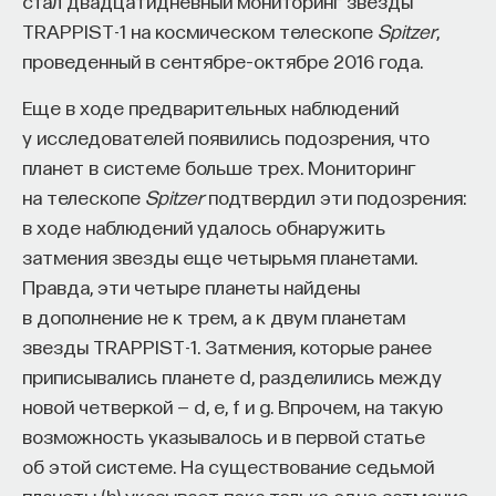
стал двадцатидневный мониторинг звезды
TRAPPIST-1 на космическом телескопе
Spitzer
,
проведенный в сентябре–октябре 2016 года.
Еще в ходе предварительных наблюдений
у исследователей появились подозрения, что
планет в системе больше трех. Мониторинг
на телескопе
Spitzer
подтвердил эти подозрения:
в ходе наблюдений удалось обнаружить
затмения звезды еще четырьмя планетами.
Правда, эти четыре планеты найдены
в дополнение не к трем, а к двум планетам
звезды TRAPPIST-1. Затмения, которые ранее
приписывались планете d, разделились между
новой четверкой — d, e, f и g. Впрочем, на такую
возможность указывалось и в первой статье
об этой системе. На существование седьмой
планеты (h) указывает пока только одно затмение.