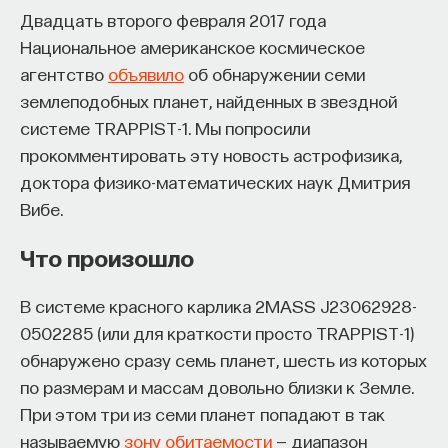
Двадцать второго февраля 2017 года
начала»
.
Национальное американское космическое
Слушатели курса убедятся в том, что
агентство
объявило
об обнаружении семи
философский поиск — это не только каскад
землеподобных планет, найденных в звездной
занимательных головоломок, но и набор
системе TRAPPIST-1. Мы попросили
инструментов, жизненно необходимых для
прокомментировать эту новость астрофизика,
современного человека.
доктора физико-математических наук Дмитрия
Вибе.
Пройдя этот курс, вы:
Что произошло
— Овладеете ключевыми для независимого
мышления навыками: научитесь критически
В системе красного карлика 2MASS J23062928-
воспринимать информацию и логично
0502285 (или для краткости просто TRAPPIST-1)
и аргументированно доказывать свою точку
обнаружено сразу семь планет, шесть из которых
зрения.
по размерам и массам довольно близки к Земле.
— Узнаете, как философия отвечает
При этом три из семи планет попадают в так
на основополагающие вопросы человечества: что
называемую
зону обитаемости
— диапазон