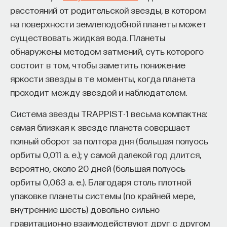
такое пространство и что такое время? Что
расстояний от родительской звезды, в котором
значит мыслить и что представляет собой наше
на поверхности землеподобной планеты может
сознание? Реальна ли реальность и откуда
существовать жидкая вода. Планеты
мы знаем то, что знаем? Существует ли в мире
обнаружены методом затмений, суть которого
свобода?
состоит в том, чтобы заметить понижение
яркости звезды в те моменты, когда планета
— Переосмыслите границы доверия
проходит между звездой и наблюдателем.
собственному знанию.
Система звезды TRAPPIST-1 весьма компактна:
Автор курса:
Диана Гаспарян
— кандидат
самая близкая к звезде планета совершает
философских наук, профессор Школы философии
полный оборот за полтора дня (большая полуось
и культурологии факультета гуманитарных наук
орбиты 0,011 а. е.); у самой далекой год длится,
НИУ ВШЭ.
вероятно, около 20 дней (большая полуось
орбиты 0,063 а. е.). Благодаря столь плотной
3/30/2022
упаковке планеты системы (по крайней мере,
внутренние шесть) довольно сильно
НАПИСАТЬ НАМ
гравитационно взаимодействуют друг с другом