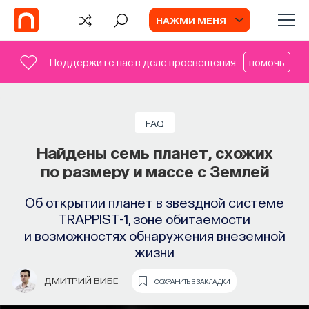
НАЖМИ МЕНЯ
Поддержите нас в деле просвещения
помочь
СОБЫТИЯ
Философский поиск: начала
FAQ
Найдены семь планет, схожих
Как философия помогает составлять
по размеру и массе с Землей
собственное мнение о происходящем
в мире?
Об открытии планет в звездной системе
TRAPPIST-1, зоне обитаемости
ПОСТНАУКА
СОХРАНИТЬ В ЗАКЛАДКИ
и возможностях обнаружения внеземной
жизни
ДМИТРИЙ ВИБЕ
СОХРАНИТЬ В ЗАКЛАДКИ