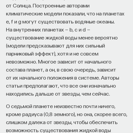
от Солнца. Построенные авторами
климатические модели показали, что на планетах
e, f и g могут существовать водяные океаны.
На внутренних планетах — b, c и d —
существование жидкой воды менее вероятно
(модели предсказывают для них сильный
парниковый эффект), хотя и не совсем
КУРС
Философский поиск: начала
невозможно. Многое зависит от начального
состава планет, а он, в свою очередь, зависит
от их начального положения в системе. Авторы
СОХРАНИТЬ КУРС
статьи предполагают, что все они изначально
находились дальше от звезды, чем сейчас.
О седьмой планете неизвестно почти ничего,
кроме радиуса (0,8 земного), но она, скорее всего,
слишком далека от звезды, чтобы обеспечить
возможность существования жидкой воды