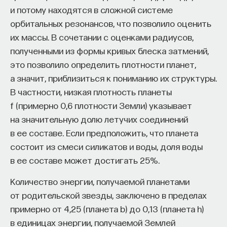
и потому находятся в сложной системе
орбитальных резонансов, что позволило оценить
их массы. В сочетании с оценками радиусов,
НАД МАТЕРИАЛОМ РАБОТАЛИ
полученными из формы кривых блеска затмений,
ПостНаука
это позволило определить плотности планет,
команда ПостНауки
а значит, приблизиться к пониманию их структуры.
В частности, низкая плотность планеты
f (примерно 0,6 плотности Земли) указывает
НАУКА
на значительную долю летучих соединений
237 публикаций
в ее составе. Если предположить, что планета
состоит из смеси силикатов и воды, доля воды
НАУКА
ЖУРНАЛ
в ее составе может достигать 25%.
ФИЛОСОФСКИЙ ПОИСК: НАЧАЛА
Количество энергии, получаемой планетами
от родительской звезды, заключено в пределах
примерно от 4,25 (планета b) до 0,13 (планета h)
в единицах энергии, получаемой Землей