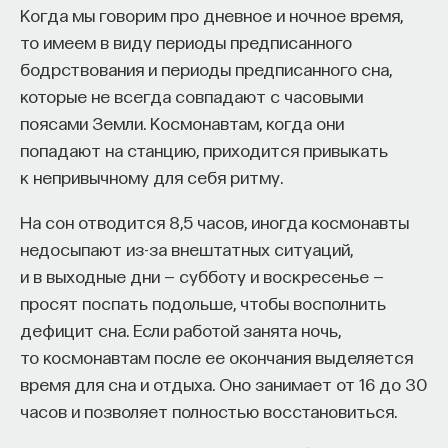
процессов, но оно есть уровень, на котором
эффект образования не раскрывается в тот
Когда мы говорим про дневное и ночное время,
синтезируются все конкретные психические
момент, когда выпускник выходит на работу, —
то имеем в виду периоды предписанного
процессы, которые на этом уровне уже
тогда все только начинается. Дальше человек
бодрствования и периоды предписанного сна,
не являются самими собой, так как на этом
адаптируется и еще много лет пользуется тем,
которые не всегда совпадают с часовыми
уровне они относятся к сознанию».
что получил в университете. Если задуматься, как
поясами Земли. Космонавтам, когда они
долго он опирается на свое первое образование,
попадают на станцию, приходится привыкать
Напомним также весьма распространенную
речь идет не о нескольких годах,
к непривычному для себя ритму.
точку зрения, которой придерживается ряд
а о десятилетиях».
ученых, в том числе Нобелевский лауреат Дж.
На сон отводится 8,5 часов, иногда космонавты
Эдельман и Л. В. Крушинский. Эти авторы считают,
У университета четыре цели
недосыпают из-за внештатных ситуаций,
что сознание — это "то, что мы теряем
и в выходные дни — субботу и воскресенье —
в состоянии сна без сновидений, при глубоком
«Мы выделили четыре идеологии образования.
просят поспать подольше, чтобы восполнить
наркозе или в коме, и то, что к нам возвращается
Первая — развитие и трансляция
дефицит сна. Если работой занята ночь,
после прекращения этих состояний». При таком
дисциплинарного знания, где в центре находится
то космонавтам после ее окончания выделяется
понимании феномена сознания становится
само знание, а не человек и не рынок труда.
время для сна и отдыха. Оно занимает от 16 до 30
возможным искать его проявления и у животных
Вторая — формирование определенного типа
часов и позволяет полностью восстановиться.
тоже. Более того, существует даже другая
человека, например человека, способного