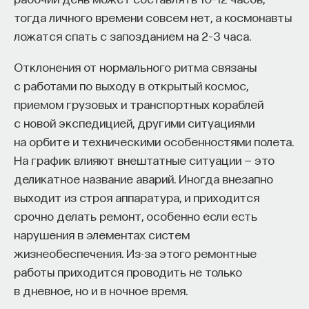
вы занимаетесь биоинформатикой, молекулярной
тогда личного времени совсем нет, а космонавты
уровень сознания у животных не приходится,
биологией, ИИ или другими наукоемкими
ложатся спать с запозданием на 2–3 часа.
и считалось, что в процессе эволюции психики
дисциплинами, проект поможет вам найти место
животные останавливаются на стадии
в командах, меняющих индустрию.
Отклонения от нормального ритма связаны
Как стать участником:
интеллекта, а стадии сознания достигает только
с работами по выходу в открытый космос,
Заполнить анкету кандидата
человек (Леонтьев, 1952).
приемом грузовых и транспортных кораблей
Посмотреть текущие вакансии
В то же время, по определению психофизиолога
с новой экспедицией, другими ситуациями
Владимира Николаевича Соколова (1997), сознание
на орбите и техническими особенностями полета.
Образование работает дольше,
представляет собой «специфическое состояние
На график влияют внештатные ситуации — это
чем кажется
мозга, позволяющее осуществлять
деликатное название аварий. Иногда внезапно
совокупность важнейших когнитивных
выходит из строя аппаратура, и приходится
«Тема кажется простой: мы определяем цели,
процессов — ощущение и восприятие, память,
срочно делать ремонт, особенно если есть
движемся к ним — и дальше все должно
воображение и мышление».
нарушения в элементах систем
работать. Но в реальности с целеполаганием все
жизнеобеспечения. Из-за этого ремонтные
Некоторые философы (Мамардашвили,
намного сложнее. Проблема не только
работы приходится проводить не только
Пятигорский, 1982) также подчеркивают, что
во временном разрыве, когда результат должен
в дневное, но и в ночное время.
«сознание не есть один из психических
проявиться через несколько лет. Ключевой