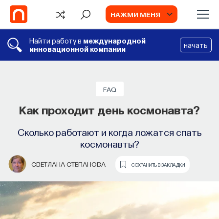
НАЖМИ МЕНЯ
Найти работу в
международной
начать
инновационной компании
FAQ
Есть ли у животных сознание?
FAQ
Как проходит день космонавта?
Биолог Зоя Зорина о трактовках сознания,
способности к самоузнаванию у дельфинов
Сколько работают и когда ложатся спать
и экспериментах по выявлению сознания
космонавты?
у животных
СВЕТЛАНА СТЕПАНОВА
СОХРАНИТЬ В ЗАКЛАДКИ
ЗОЯ ЗОРИНА
СОХРАНИТЬ В ЗАКЛАДКИ
TV
ИИ в университете, цели