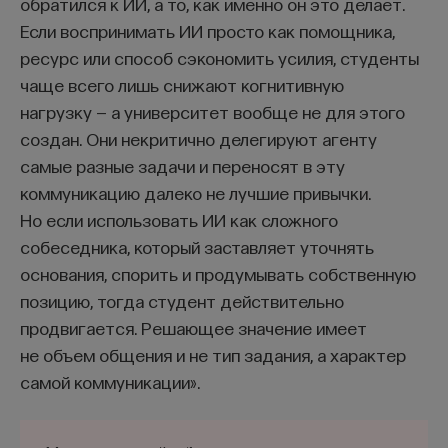
обратился к ИИ, а то, как именно он это делает.
процессы у других индивидов (
theory of mind
, или
Если воспринимать ИИ просто как помощника,
создание «модели психического состояния
ресурс или способ сэкономить усилия, студенты
другой особи»). Вопрос о способности животных
чаще всего лишь снижают когнитивную
мысленно поставить себя на место «другого»,
нагрузку — а университет вообще не для этого
то есть представить себе психическое
создан. Они некритично делегируют агенту
состояние и намерения сородича, — один
самые разные задачи и переносят в эту
из наиболее трудных для экспериментального
коммуникацию далеко не лучшие привычки.
исследования. Тем не менее существует ряд
Но если использовать ИИ как сложного
доказательств того, что такая способность
собеседника, который заставляет уточнять
у некоторых высших позвоночных существует.
основания, спорить и продумывать собственную
В одном из опытов участвовали два
позицию, тогда студент действительно
экспериментатора, затем один уходил, а второй
продвигается. Решающее значение имеет
показывал шимпанзе приманку, которую прятал
не объем общения и не тип задания, а характер
в один из четырех непрозрачных контейнеров,
самой коммуникации».
скрытых за экраном. Как только экран убирали,
возвращался второй экспериментатор, и оба они
указывали обезьяне, где находится корм.