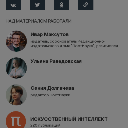
НАД МАТЕРИАЛОМ РАБОТАЛИ
НАД МАТЕРИАЛОМ РАБОТАЛИ
Зоя Зорина
Ивар Максутов
доктор биологических наук, руководитель
издатель, сооснователь Редакционно-
лаборатории физиологии и генетики
издательского дома "ПостНаука", религиовед
поведения биологического факультета МГУ,
профессор факультета психологии кафедры
психофизиологии ВШЭ, занимается
Ульяна Раведовская
сравнительным изучением мышления животных
БИОЛОГИЯ
1298 публикаций
Сения Долгачева
редактор ПостНауки
БИОЛОГИЯ
ПСИХОЛОГИЯ
ЗООЛОГИЯ
СОЗНАНИЕ
ЭТОЛОГИЯ
ИСКУССТВЕННЫЙ ИНТЕЛЛЕКТ
ЕСТЕСТВЕННЫЕ НАУКИ
ЖУРНАЛ
220 публикаций