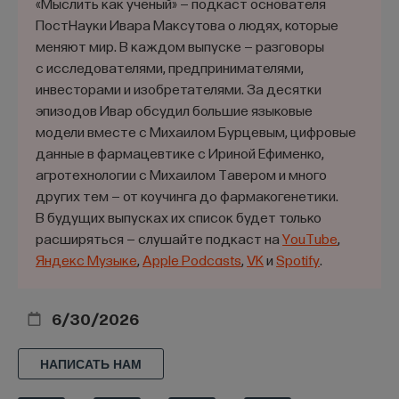
«Мыслить как учёный» — подкаст основателя
Оказалось, что в такой ситуации шимпанзе, как
ПостНауки Ивара Максутова о людях, которые
правило, пользовались указанием того человека,
меняют мир. В каждом выпуске — разговоры
с исследователями, предпринимателями,
который прятал корм, то есть оценивал наличие
инвесторами и изобретателями. За десятки
у него нужной информации и ее отсутствие
эпизодов Ивар обсудил большие языковые
у того, кто выходил из комнаты. Подобные
модели вместе с Михаилом Бурцевым, цифровые
способности обнаружены также у врановых птиц,
данные в фармацевтике с Ириной Ефименко,
но отсутствуют у низших обезьян.
агротехнологии с Михаилом Тавером и много
других тем — от коучинга до фармакогенетики.
Приведенные данные позволяют выделить
В будущих выпусках их список будет только
особую стадию в эволюции психики животных —
расширяться — слушайте подкаст на
YouTube
,
переходную фазу к стадии сознания (Филиппова,
Яндекс Музыке
,
Apple Podcasts
,
VK
и
Spotify
.
2010).
9/23/2015
6/30/2026
НАПИСАТЬ НАМ
НАПИСАТЬ НАМ