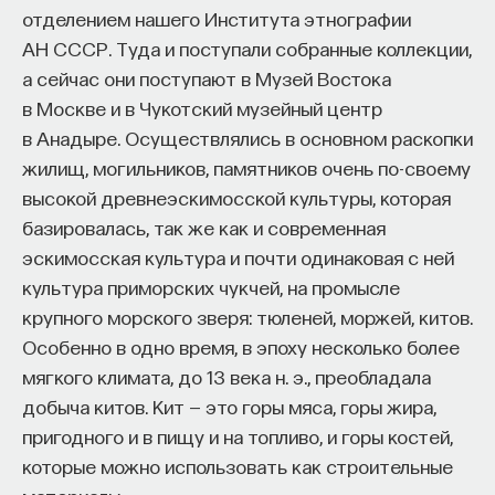
работы в индустрии, но стремится развивать
отделением нашего Института этнографии
необходимые навыки.
АН СССР. Туда и поступали собранные коллекции,
а сейчас они поступают в Музей Востока
Для уже готовых специалистов достаточно
в Москве и в Чукотский музейный центр
оставить информацию о себе: образование, опыт
в Анадыре. Осуществлялись в основном раскопки
работы, навыки, интересы и владение
жилищ, могильников, памятников очень по-своему
иностранными языками. Команда
Naukka Talents
высокой древнеэскимосской культуры, которая
будет искать, где эти навыки могут быть
базировалась, так же как и современная
применены, и поможет найти международную
эскимосская культура и почти одинаковая с ней
deep tech
или биотех компанию, где человек
культура приморских чукчей, на промысле
сможет раскрыть свои таланты.​ Для тех, кто ещё
крупного морского зверя: тюленей, моржей, китов.
набирается опыта, сервис предлагает вебинары
Особенно в одно время, в эпоху несколько более
и индивидуальные консультации, чтобы понять,
мягкого климата, до 13 века н. э., преобладала
как развить необходимые навыки. Позднее будет
добыча китов. Кит — это горы мяса, горы жира,
запущена серия спецпроектов, рассказывающих
пригодного и в пищу и на топливо, и горы костей,
о разных индустриях и их устройстве.​
которые можно использовать как строительные