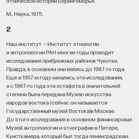
этнической истории Берингоморья.
Naukka Talents
— это не просто рекрутинговый
М., Наука, 1975.
сервис, а комплексная платформа поддержки
специалистов на пути к карьере в глобальных
2
инновационных индустриях. Сервис помогает
преодолеть существующие барьеры через
Наш институт — Институт этнологии
обучение, карьерное сопровождение и прямые
и антропологии РАН многие годы проводит
связи с компаниями, заинтересованными
исследования прибрежных районов Чукотки.
в
кадрах.​
высококвалифицированных
Правда, в основном они велись до 1987-го года.
Ещё в 1957-м году начались эти исследования,
Сервис создан для всех, кто хочет найти свой
а с 1987-го года эта эстафета в значительной
путь в инновационных индустриях:
степени была передана Музею искусства
Учёных, инженеров и исследователей
народов востока (сейчас он называется
с опытом работы в научной сфере;
Государственный музей Востока)в Москве.
Специалистов с STEM-образованием,
До этого исследования в основном финансировал
желающих сменить сферу деятельности;
Музей антропологии и этнографии в Питере,
Тех, кто пока не имеет достаточного опыта
Кунсткамера, который был тогда ленинградским