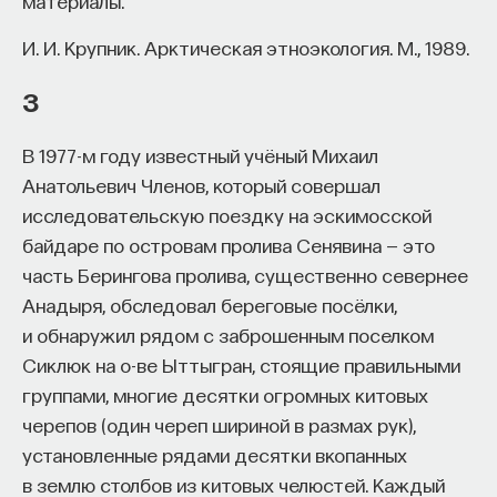
материалы.
Если у вас есть STEM-образование или опыт
в исследовательской сфере — это ваш шанс
И. И. Крупник. Арктическая этноэкология. М., 1989.
выйти на глобальный уровень. Помогите вместе
приблизить Четвёртую индустриальную
3
революцию и найти своё место в инновационном
будущем! ​
В 1977-м году известный учёный Михаил
Анатольевич Членов, который совершал
Заполните анкету и загрузите своё резюме,
исследовательскую поездку на эскимосской
чтобы стать участником программы
:
байдаре по островам пролива Сенявина — это
https://postnauka.org/link/tal1125_blog1
часть Берингова пролива, существенно севернее
Анадыря, обследовал береговые посёлки,
11/24/2025
и обнаружил рядом с заброшенным поселком
Сиклюк на о-ве Ыттыгран, стоящие правильными
НАПИСАТЬ НАМ
группами, многие десятки огромных китовых
черепов (один череп шириной в размах рук),
установленные рядами десятки вкопанных
в землю столбов из китовых челюстей. Каждый
НАД МАТЕРИАЛОМ РАБОТАЛИ