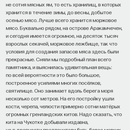
не сотня мясных ям, то есть хранилищ, в которых
хранится в течение зимы, до весны, добытое
осенью мясо. Лучше всего хранится моржовое
ПАРТНЁР ПРОЕКТА
мясо. Буквально рядом, на острове Аракамчечен,
и сегодня имеется огромное, на десяток тысяч
взрослых секачей, моржовое лежбище, так что
условия для создания запасов мяса здесь были
прекрасные. Сняли мы подробный план всего
Что такое партнёрский материал?
памятника, и выяснилась удивительная вещь:
по всей вероятности это было большое,
построенное усилиями многих посёлков,
святилище. Оно занимает вдоль берега моря
несколько сот метров. На его постройку ушли
кости, черепа, челюсти примерно сотни матёрых
огромных гренландских китов. Надо сказать, что
Внеси свой вклад в дело
кита на Чукотке добывали издавна,
просвещения!
но в древности предпочитали бить более мелких