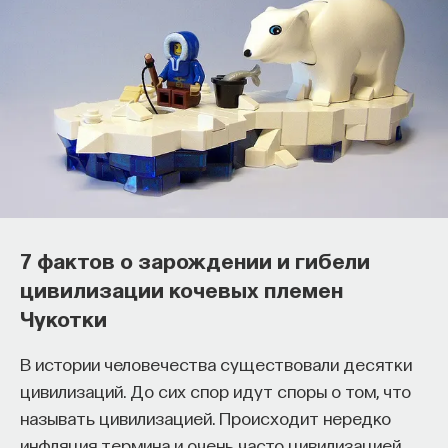
Основатель ПостНауки Ивар
7 фактов о зарождении и гибели
Максутов запускает сервис, который
цивилизации кочевых племен
поможет найти свою нишу
Чукотки
в глобальных deep tech и биотех
В истории человечества существовали десятки
компаниях
цивилизаций. До сих спор идут споры о том, что
В 2012 году
Ивар Максутов
создал проект
называть цивилизацией. Происходит нередко
ПостНаука, который дал голос учёным и навсегда
инфляция термина и очень часто цивилизацией