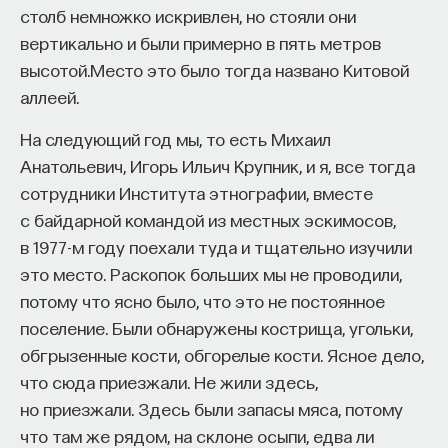
столб немножко искривлен, но стояли они
ПостНаука
вертикально и были примерно в пять метров
команда ПостНауки
высотой.Место это было тогда названо Китовой
аллеей.
Сения Долгачева
На следующий год мы, то есть Михаил
редактор ПостНауки
Анатольевич, Игорь Ильич Крупник, и я, все тогда
сотрудники Института этнографии, вместе
с байдарной командой из местных эскимосов,
ТЕХНОЛОГИИ
в 1977-м году поехали туда и тщательно изучили
644 публикации
это место. Раскопок больших мы не проводили,
потому что ясно было, что это не постоянное
ТЕХНОЛОГИИ
МАТЕМАТИКА
ОБРАЗОВАНИЕ
поселение. Были обнаружены кострища, угольки,
обгрызенные кости, обгорелые кости. Ясное дело,
НАУКА
БИОТЕХНОЛОГИИ
что сюда приезжали. Не жили здесь,
ПРОГРАММНАЯ ИНЖЕНЕРИЯ
ТОЧНЫЕ НАУКИ
но приезжали. Здесь были запасы мяса, потому
что там же рядом, на склоне осыпи, едва ли
СТРОИТЕЛИ БУДУЩЕГО