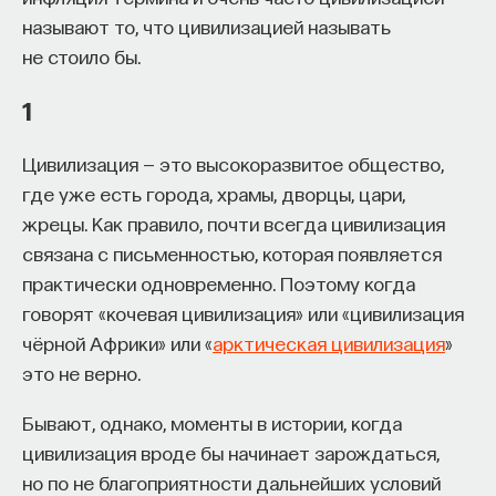
изменил медийное пространство на русском
называют то, что цивилизацией называть
языке. В 2021 году в Лондоне он основал компанию
не стоило бы.
Naukka
, помогающую учёным
1
и предпринимателям превращать их идеи
в технологии и успешные стартапы. Теперь
Цивилизация — это высокоразвитое общество,
команда ПостНауки запускает новый сервис —
где уже есть города, храмы, дворцы, цари,
Naukka Talents
, рекрутинговое агентство,
жрецы. Как правило, почти всегда цивилизация
созданное для поддержки специалистов,
связана с письменностью, которая появляется
желающих работать в глобальных инновационных
практически одновременно. Поэтому когда
индустриях.
говорят «кочевая цивилизация» или «цивилизация
В ходе работы с научным сообществом Ивар
чёрной Африки» или «
арктическая цивилизация
»
и его команда обнаружили, что инновационные
это не верно.
индустрии испытывают кадровый голод,
Бывают, однако, моменты в истории, когда
особенно молодые deep tech и биотех компании.
цивилизация вроде бы начинает зарождаться,
Исследование аудитории ПостНауки
но по не благоприятности дальнейших условий
подтвердило масштаб: более
60%
слушателей