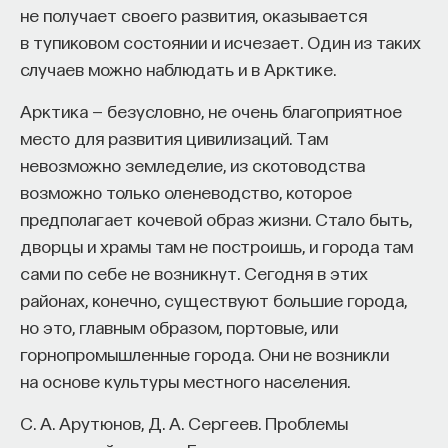
не получает своего развития, оказывается
проекта имеют STEM-образование, при этом
32%
в тупиковом состоянии и исчезает. Один из таких
заинтересованы в работе в инновационных
случаев можно наблюдать и в Арктике.
компаниях, но не знают, с чего начать.
Арктика — безусловно, не очень благоприятное
Специалисты сталкиваются с тремя ключевыми
место для развития цивилизаций. Там
барьерами:
невозможно земледелие, из скотоводства
Недостаток информации о глобальных
возможно только оленеводство, которое
индустриях и карьерных возможностях
предполагает кочевой образ жизни. Стало быть,
мешает поиску подходящих ваканси; ​
дворцы и храмы там не построишь, и города там
Непрозрачные механизмы в инновационных
сами по себе не возникнут. Сегодня в этих
компаниях усложняют процесс
районах, конечно, существуют большие города,
трудоустройства​;
но это, главным образом, портовые, или
Стереотипы не позволяют эффективно
горнопромышленные города. Они не возникли
конкурировать на международном рынке​.
на основе культуры местного населения.
Что такое Naukka Talents
С. А. Арутюнов, Д. А. Сергеев. Проблемы