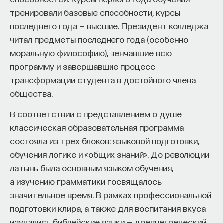
тренировали базовые способности, курсы
последнего года — высшие. Президент колледжа
читал предметы последнего года (особенно
ПАРТНЁР ПРОЕКТА
моральную философию), венчавшие всю
программу и завершавшие процесс
трансформации студента в достойного члена
общества.
Что такое партнёрский материал?
В соответствии с представлением о душе
классическая образовательная программа
состояла из трех блоков: языковой подготовки,
обучения логике и «общих знаний». До революции
латынь была основным языком обучения,
а изучению грамматики посвящалось
значительное время. В рамках профессиональной
Внеси свой вклад в дело
подготовки клира, а также для воспитания вкуса
просвещения!
изучались библейские языки — древнегреческий