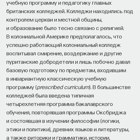
учебную программу и педагогику главных
проекта имеют STEM-образование, при этом
32%
британских колледжей. Колледжи находились под
заинтересованы в работе в инновационных
контролем церкви и местной общины,
компаниях, но не знают, с чего начать.
и образование было тесно связано с религией.
В колониальной Америке предполагалось, что
Специалисты сталкиваются с тремя ключевыми
успешно работающий колониальный колледж
барьерами:
воспитывал смирение, воздержание и другие
Недостаток информации о глобальных
пуританские добродетели и лишь побочно давал
индустриях и карьерных возможностях
базовую подготовку по предметам, входившим
мешает поиску подходящих ваканси; ​
в инвариантную классическую учебную
Непрозрачные механизмы в инновационных
программу (
prescribed curriculum
). В большинстве
компаниях усложняют процесс
колледжей была введена типичная
трудоустройства​;
четырехлетняя программа бакалаврского
Стереотипы не позволяют эффективно
обучения, повторявшая программы Оксбриджа
конкурировать на международном рынке​.
и состоявшая в изучении философии (логики,
этики и политики), древних языков и литературы,
Что такое Naukka Talents
а также риторики и грамматики, истории,