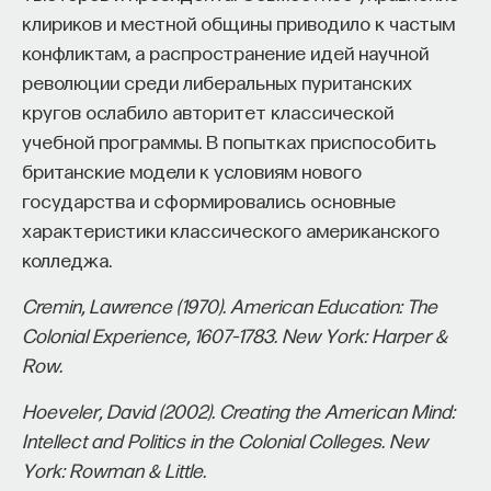
работы в индустрии, но стремится развивать
клириков и местной общины приводило к частым
необходимые навыки.
конфликтам, а распространение идей научной
революции среди либеральных пуританских
Для уже готовых специалистов достаточно
кругов ослабило авторитет классической
оставить информацию о себе: образование, опыт
учебной программы. В попытках приспособить
работы, навыки, интересы и владение
британские модели к условиям нового
иностранными языками. Команда
Naukka Talents
государства и сформировались основные
будет искать, где эти навыки могут быть
характеристики классического американского
применены, и поможет найти международную
колледжа.
deep tech
или биотех компанию, где человек
сможет раскрыть свои таланты.​ Для тех, кто ещё
Cremin, Lawrence (1970). American Education: The
набирается опыта, сервис предлагает вебинары
Colonial Experience, 1607–1783. New York: Harper &
и индивидуальные консультации, чтобы понять,
Row.
как развить необходимые навыки. Позднее будет
Hoeveler, David (2002). Creating the American Mind:
запущена серия спецпроектов, рассказывающих
Intellect and Politics in the Colonial Colleges. New
о разных индустриях и их устройстве.​
York: Rowman & Little.