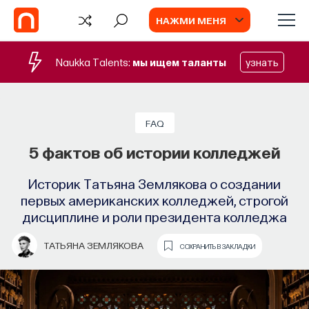
НАЖМИ МЕНЯ
Naukka Talents:
мы ищем таланты
узнать
БЛОГ
Запуск рекрутингового сервиса
FAQ
Naukka Talents
5 фактов об истории колледжей
Основатель ПостНауки Ивар Максутов
Историк Татьяна Землякова о создании
запускает сервис, который поможет найти
первых американских колледжей, строгой
свою нишу в глобальных deep tech и биотех
дисциплине и роли президента колледжа
компаниях
ТАТЬЯНА ЗЕМЛЯКОВА
СОХРАНИТЬ В ЗАКЛАДКИ
ПОСТНАУКА
СОХРАНИТЬ В ЗАКЛАДКИ