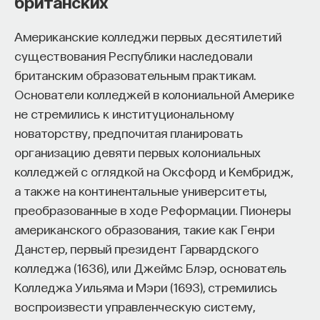
британских
изменил медийное пространство на русском
языке. В 2021 году в Лондоне он основал компанию
Американские колледжи первых десятилетий
Naukka
, помогающую учёным
существования Республики наследовали
и предпринимателям превращать их идеи
британским образовательным практикам.
в технологии и успешные стартапы. Теперь
Основатели колледжей в колониальной Америке
команда ПостНауки запускает новый сервис —
не стремились к институциональному
Naukka Talents
, рекрутинговое агентство,
новаторству, предпочитая планировать
созданное для поддержки специалистов,
организацию девяти первых колониальных
желающих работать в глобальных инновационных
колледжей с оглядкой на Оксфорд и Кембридж,
индустриях.
а также на континентальные университеты,
преобразованные в ходе Реформации. Пионеры
В ходе работы с научным сообществом Ивар
американского образования, такие как Генри
и его команда обнаружили, что инновационные
Данстер, первый президент Гарвардского
индустрии испытывают кадровый голод,
колледжа (1636), или Джеймс Блэр, основатель
особенно молодые deep tech и биотех компании.
Колледжа Уильяма и Мэри (1693), стремились
Исследование аудитории ПостНауки
воспроизвести управленческую систему,
подтвердило масштаб: более
60%
слушателей