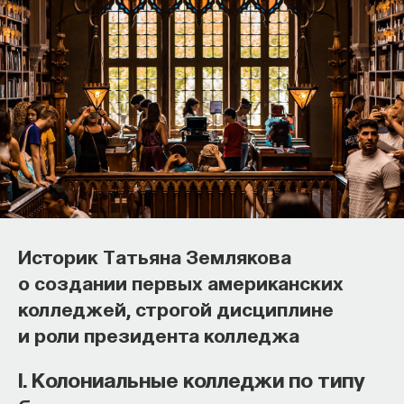
Основатель ПостНауки Ивар
Максутов запускает сервис, который
Историк Татьяна Землякова
поможет найти свою нишу
о создании первых американских
в глобальных deep tech и биотех
колледжей, строгой дисциплине
компаниях
и роли президента колледжа
В 2012 году
Ивар Максутов
создал проект
I. Колониальные колледжи по типу
ПостНаука, который дал голос учёным и навсегда