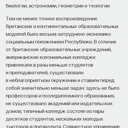
биологии, астрономии, геометрии и теологии.
Naukka Talents
— это не просто рекрутинговый
сервис, а комплексная платформа поддержки
Тем не менее точное воспроизведение
специалистов на пути к карьере в глобальных
британских и континентальных образовательных
инновационных индустриях. Сервис помогает
моделей было весьма затруднено экономико-
преодолеть существующие барьеры через
социальным положением Республики. В отличие
обучение, карьерное сопровождение и прямые
от британских образовательных учреждений,
связи с компаниями, заинтересованными
американские колониальные колледжи
в
кадрах.​
высококвалифицированных
привлекали в разы меньше студентов
и преподавателей, существовали
Сервис создан для всех, кто хочет найти свой
в неблагоприятном окружении и ставили перед
путь в инновационных индустриях:
собой значительно меньше задач: здесь не было
Учёных, инженеров и исследователей
профессоров и последипломного образования,
с опытом работы в научной сфере;
не существовало академий или издательских
Специалистов с STEM-образованием,
домов; типичный колледж состоял из пары
желающих сменить сферу деятельности;
десятков студентов, нескольких молодых
Тех, кто пока не имеет достаточного опыта
тьюторов и президента. Совместное управление