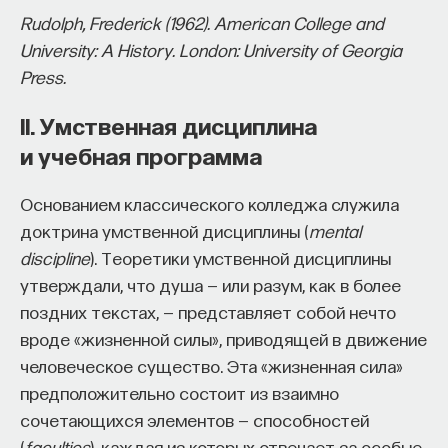
Если у вас есть STEM-образование или опыт
Rudolph, Frederick (1962). American College and
в исследовательской сфере — это ваш шанс
University: A History. London: University of Georgia
выйти на глобальный уровень. Помогите вместе
Press.
приблизить Четвёртую индустриальную
революцию и найти своё место в инновационном
II. Умственная дисциплина
будущем! ​
и учебная программа
Заполните анкету и загрузите своё резюме,
Основанием классического колледжа служила
чтобы стать участником программы
:
доктрина умственной дисциплины (
mental
https://postnauka.org/link/tal1125_blog1
discipline
). Теоретики умственной дисциплины
11/24/2025
утверждали, что душа — или разум, как в более
поздних текстах, — представляет собой нечто
НАПИСАТЬ НАМ
вроде «жизненной силы», приводящей в движение
человеческое существо. Эта «жизненная сила»
предположительно состоит из взаимно
сочетающихся элементов — способностей
НАД МАТЕРИАЛОМ РАБОТАЛИ
(
faculties
), каждая из которых отвечает за особые