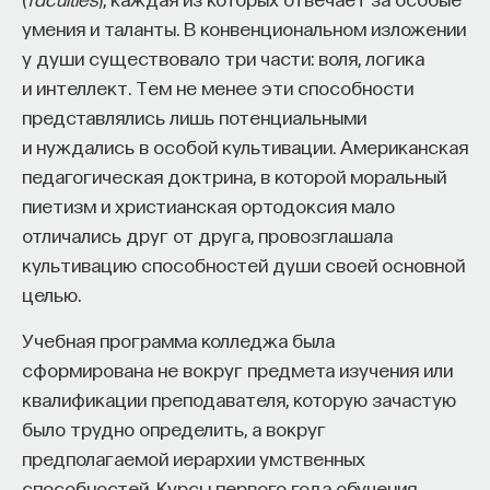
умения и таланты. В конвенциональном изложении
ПостНаука
у души существовало три части: воля, логика
команда ПостНауки
и интеллект. Тем не менее эти способности
представлялись лишь потенциальными
и нуждались в особой культивации. Американская
Сения Долгачева
педагогическая доктрина, в которой моральный
редактор ПостНауки
пиетизм и христианская ортодоксия мало
отличались друг от друга, провозглашала
культивацию способностей души своей основной
ТЕХНОЛОГИИ
целью.
644 публикации
Учебная программа колледжа была
ТЕХНОЛОГИИ
МАТЕМАТИКА
ОБРАЗОВАНИЕ
сформирована не вокруг предмета изучения или
квалификации преподавателя, которую зачастую
НАУКА
БИОТЕХНОЛОГИИ
было трудно определить, а вокруг
ПРОГРАММНАЯ ИНЖЕНЕРИЯ
ТОЧНЫЕ НАУКИ
предполагаемой иерархии умственных
способностей. Курсы первого года обучения
СТРОИТЕЛИ БУДУЩЕГО