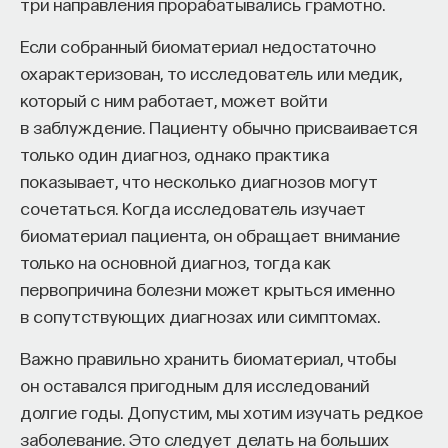
три направления прорабатывались грамотно.
Автор курса:
Михаил Полуэктов
— врач-
Если собранный биоматериал недостаточно
сомнолог, доцент кафедры нервных
охарактеризован, то исследователь или медик,
болезней и нейрохирургии Первого МГМУ
который с ним работает, может войти
им. И. М. Сеченова, заведующий отделением
в заблуждение. Пациенту обычно присваивается
медицины сна университетской клинической
только один диагноз, однако практика
больницы № 3.
показывает, что несколько диагнозов могут
сочетаться. Когда исследователь изучает
3/10/2025
биоматериал пациента, он обращает внимание
только на основной диагноз, тогда как
НАПИСАТЬ НАМ
первопричина болезни может крыться именно
в сопутствующих диагнозах или симптомах.
Важно правильно хранить биоматериал, чтобы
НАД МАТЕРИАЛОМ РАБОТАЛИ
он оставался пригодным для исследований
долгие годы. Допустим, мы хотим изучать редкое
Михаил Полуэктов
заболевание. Это следует делать на больших