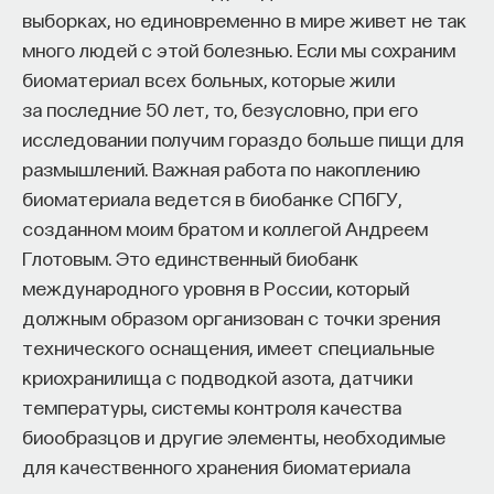
кандидат медицинских наук, доцент Первого
выборках, но единовременно в мире живет не так
МГМУ им. И. М. Сеченова
много людей с этой болезнью. Если мы сохраним
биоматериал всех больных, которые жили
МЕДИЦИНА
за последние 50 лет, то, безусловно, при его
651 публикация
исследовании получим гораздо больше пищи для
размышлений. Важная работа по накоплению
МЕДИЦИНА
СОН
СОМНОЛОГИЯ
биоматериала ведется в биобанке СПбГУ,
созданном моим братом и коллегой Андреем
БЕССОННИЦА
ЕСТЕСТВЕННЫЕ НАУКИ
Глотовым. Это единственный биобанк
ЖУРНАЛ
НАУКА СНА
международного уровня в России, который
должным образом организован с точки зрения
технического оснащения, имеет специальные
криохранилища с подводкой азота, датчики
температуры, системы контроля качества
биообразцов и другие элементы, необходимые
для качественного хранения биоматериала