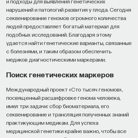
и подходы для выявления генетических
восполнялись и мы просыпались отдохнувшими.
нарушений и патологий развития у плода. Сегодня
секвенирование геномов огромного количества
Ответы на эти и другие вопросы можно найти,
людей предоставляет богатый материал для
записавшись
на курс «Наука сна: как управлять
подобных исследований. Благодаря этому
своим сном»
.
удается найти генетические варианты, связанные
Пройдя этот курс, вы научитесь:
с болезнями, и таким образом обеспечить
медиков диагностическими маркерами.
— Лучше понимать, что происходит с нами
во сне
Поиск генетических маркеров
— Заботиться о качестве своего сна
Международный проект «Сто тысяч геномов»,
посвященный расшифровке генома человека,
— Определять, какими способами можно
имел три задачи: сбор биоматериала, его
улучшить свой сон
секвенирование и трансляция полученных знаний
— Использовать когнитивно-поведенческую
практикующим медикам. Для успеха
терапию и другие подходы при нарушениях
медицинской генетики крайне важно, чтобы все
сна