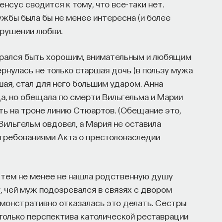
нсус сводится к тому, что все-таки нет.
жбы была бы не менее интересна (и более
крушении любви.
старался быть хорошим, внимательным и любящим
вернулась не только старшая дочь (в пользу мужа
шая, стал для него большим ударом. Анна
а, но обещала по смерти Вильгельма и Марии
ть на троне линию Стюартов. (Обещание это,
 Вильгельм овдовел, а Мария не оставила
 требованиями Акта о престолонаследии
а тем не менее не нашла родственную душу
у, чей муж подозревался в связях с двором
демонстративно отказалась это делать. Сестры
 только перспектива католической реставрации