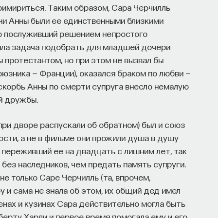
римириться. Таким образом, Сара Черчилль
зни Анны были ее единственными близкими
но послуживший решением непростого
ояла задача подобрать для младшей дочери
 протестантом, но при этом не вызвал бы
зника — Франции), оказался браком по любви —
скорбь Анны по смерти супруга внесло немалую
й дружбы.
 при дворе распускали об обратном) был и союз
сти, а не в фильме они прожили душа в душу
 переживший ее на двадцать с лишним лет, так
 без наследников, чем предать память супруги.
е только Саре Черчилль (та, впрочем,
у и сама не знала об этом, их общий дед имел
енах и кузинах Сара действительно могла быть
оберту Харли и первое время помогала ему и его