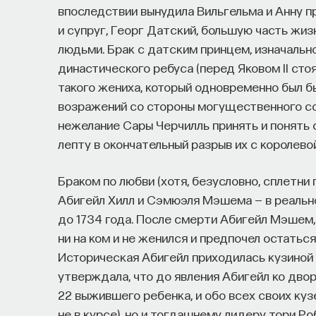
впоследствии вынудила Вильгельма и Анну п
и супруг, Георг Датский, большую часть жи
людьми. Брак с датским принцем, изначаль
династического ребуса (перед Яковом II ст
такого жениха, который одновременно был бы
возражений со стороны могущественного сою
нежелание Сары Черчилль принять и понять 
лепту в окончательный разрыв их с королево
Браком по любви (хотя, безусловно, сплетни
Абигейл Хилл и Сэмюэля Мэшема — в реально
до 1734 года. После смерти Абигейл Мэшем,
ни на ком и не женился и предпочел остаться
Историческая Абигейл приходилась кузиной н
утверждала, что до явления Абигейл ко двор
22 выжившего ребенка, и обо всех своих куз
не в курсе), но и тогдашнему лидеру тори Р