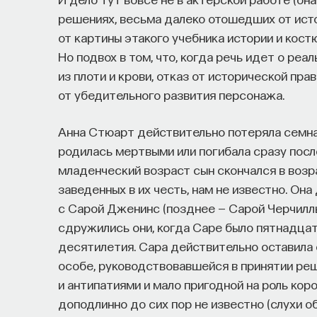
решениях, весьма далеко отошедших от исто
от картины этакого учебника истории и кос
Но подвох в том, что, когда речь идет о ре
из плоти и крови, отказ от исторической пр
от убедительного развития персонажа.
Анна Стюарт действительно потеряла семна
родилась мертвыми или погибала сразу пос
младенческий возраст сын скончался в возраст
заведенных в их честь, нам не известно. Он
с Сарой Дженинс (позднее — Сарой Черчилль
сдружились они, когда Саре было пятнадцать
десятилетия. Сара действительно оставила 
особе, руководствовавшейся в принятии ре
и антипатиями и мало пригодной на роль кор
доподлинно до сих пор не известно (слухи о