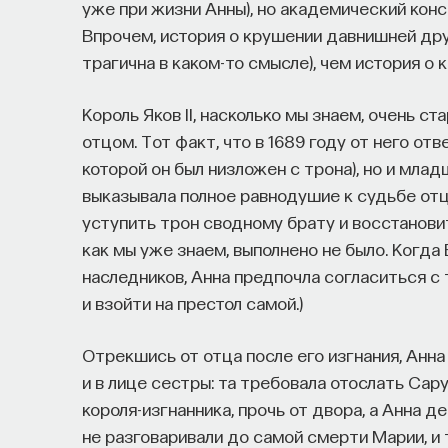
уже при жизни Анны), но академический консе
Впрочем, история о крушении давнишней дру
трагична в каком-то смысле), чем история о 
Король Яков II, насколько мы знаем, очень 
отцом. Тот факт, что в 1689 году от него от
которой он был низложен с трона), но и млад
выказывала полное равнодушие к судьбе отц
уступить трон сводному брату и восстанови
как мы уже знаем, выполнено не было. Когда
наследников, Анна предпочла согласиться с
и взойти на престол самой.)
Отрекшись от отца после его изгнания, Анн
и в лице сестры: та требовала отослать Сар
короля-изгнанника, прочь от двора, а Анна 
не разговаривали до самой смерти Марии, и