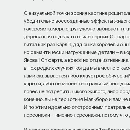
С визуальной точки зрения картина решител
убедительно воссозданные эффекты живог
галереям камера скрупулезно выбирает таки
деревянная отделка в стиле первых Стюарто
питал как раз Карл II, дядюшка королевы Анн
но семантически нагруженные детали — в ко
Якова I Стюарта, а вовсе не отца-изгнанник
в тех редких случаях, когда мы вместе с ка
нами оказывается либо клаустрофобический,
кареты, либо не менее театральный неподв
повес не встретить никого живого, либо борд
конечно, вы не герцогиня Мальборо и вам не
И по этим идеально отстроенным театральн
персонажи — именно персонажи, потому что д
И дело тут вовсе не в актерской работе (она