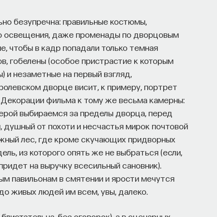
ьно безупречна: правильные костюмы,
о освещения, даже променады по дворцовым
е, чтобы в кадр попадали только темная
в, гобелены (особое пристрастие к которым
ы) и незаметные на первый взгляд,
ролевском дворце висит, к примеру, портрет
а. Декорации фильма к тому же весьма камерны:
мерой выбираемся за пределы дворца, перед
 душный от похоти и несчастья мирок почтовой
ижный лес, где кроме скучающих придворных
ель, из которого опять же не выбраться (если,
 придет на выручку всесильный сановник).
ым павильонам в смятении и ярости мечутся
о живых людей им всем, увы, далеко.
 блистательна, без оговорок), а в сценарных