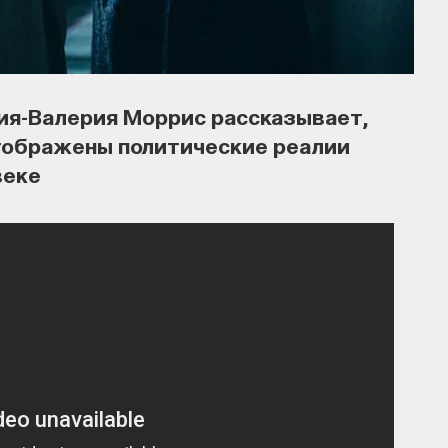
рия-Валерия Моррис рассказывает,
отображены политические реалии
веке