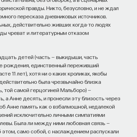
рической правды. Никто, безусловно, и не ждал
тюмного пересказа дневниковых источников.
альных, действительно живших когда-то людях
авды чреват и литературным отказом
дцать детей (часть — выкидыши, часть
ле рождения, единственный переживший
е 11 лет), хотя ни о каких кроликах, якобы
а действительно была чрезвычайно близка
, той самой герцогиней Мальборо) —
, а Анне десять, и пронесли эту близость через
об Анне память как о взбалмошной, недалекой
шений исключительно личными симпатиями
олевы. Была ли между ними любовная связь —
б этом, само собой, с наслаждением распускали