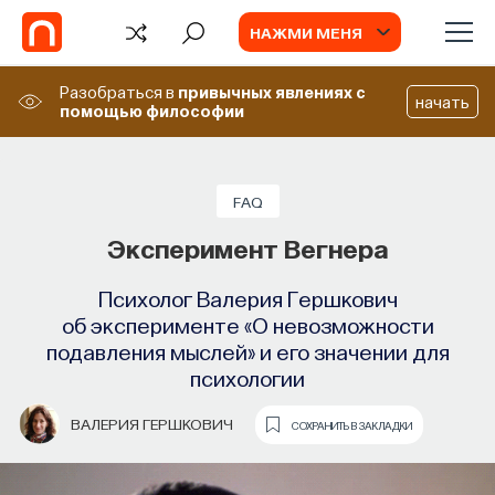
НАЖМИ МЕНЯ
Разобраться в
привычных явлениях
с
начать
помощью философии
СОБЫТИЯ
WTF
Химия между нейронами:
Тест Роршаха
FAQ
вещества, которые управляют нами
Эксперимент Вегнера
Зачем проходить тест чернильных пятен
Германа Роршаха
Как наши память, потребности, эмоции,
Психолог Валерия Гершкович
внимание, воля связаны с передачей
об эксперименте «О невозможности
НАТАЛЬЯ ХАРЛАМЕНКОВА
СОХРАНИТЬ В ЗАКЛАДКИ
сигналов от нейромедиаторов?
подавления мыслей» и его значении для
психологии
ВЯЧЕСЛАВ ДУБЫНИН
СОХРАНИТЬ В ЗАКЛАДКИ
ВАЛЕРИЯ ГЕРШКОВИЧ
СОХРАНИТЬ В ЗАКЛАДКИ