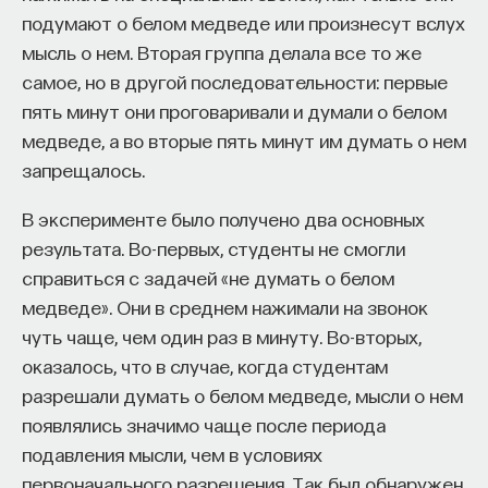
нормы и отклонения от нее. Нормативные
подумают о белом медведе или произнесут вслух
показатели были рассчитаны Роршахом и уже
мысль о нем. Вторая группа делала все то же
почти 100 лет продолжают пересматриваться
самое, но в другой последовательности: первые
и уточняться приверженцами этого подхода,
пять минут они проговаривали и думали о белом
которые бережно сохраняют тест в его
медведе, а во вторые пять минут им думать о нем
КУРС
оригинальном виде. Последователи Роршаха,
запрещалось.
Химия между нейронами:
например Нина Рауш де Траубенберг, очень
вещества, которые управляют
В эксперименте было получено два основных
высоко оценили его вклад в общую психологию,
нами
результата. Во-первых, студенты не смогли
психологию личности, клиническую психологию
справиться с задачей «не думать о белом
и психодиагностику, осуществив серьезную
СОХРАНИТЬ КУРС
медведе». Они в среднем нажимали на звонок
и кропотливую работу, которая требовала
чуть чаще, чем один раз в минуту. Во-вторых,
применения творческого подхода к оценке
оказалось, что в случае, когда студентам
и обоснованию данного метода, являющегося
разрешали думать о белом медведе, мысли о нем
«подлинным шедевром психологического
появлялись значимо чаще после периода
мастерства» (Рауш де Траубенберг, 2005, с. 12).
подавления мысли, чем в условиях
Чем это интересно для науки:
Чаще всего
первоначального разрешения. Так был обнаружен