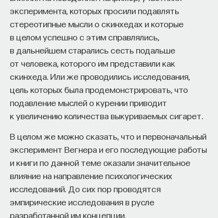
эксперимента, которых просили подавлять
стереотипные мысли о скинхедах и которые
НАД МАТЕРИАЛОМ РАБОТАЛИ
в целом успешно с этим справлялись,
в дальнейшем старались сесть подальше
Наталья Харламенкова
от человека, которого им представили как
доктор психологических наук, заведующая
скинхеда. Или же проводились исследования,
лабораторией психологии
посттравматического стресса Института
цель которых была продемонстрировать, что
психологии РАН, заведующая кафедрой
психологии личности ГАУГН
подавление мыслей о курении приводит
к увеличению количества выкуриваемых сигарет.
ПСИХОЛОГИЯ
В целом же можно сказать, что и первоначальный
549 публикаций
эксперимент Вегнера и его последующие работы
и книги по данной теме оказали значительное
ПСИХОЛОГИЯ
МЫШЛЕНИЕ
влияние на направление психологических
ПСИХОЛОГИЯ МЫШЛЕНИЯ
исследований. До сих пор проводятся
эмпирические исследования в русле
ПСИХОЛОГИЯ ЛИЧНОСТИ
КОГНИТИВНЫЕ НАУКИ
разработанной им концепции.