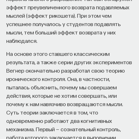
метод используется в
клинической психологии
эффект преувеличенного возврата подавляемых
Внеси свой вклад в дело
для диагностики психологических проблем
мыслей (эффект рикошета). При этом чем
просвещения!
и нарушения личности. Тест Роршаха
успешнее получалось у студентов подавлять
представляет собой сложный диагностический
мысли, тем больший эффект возврата у них
ПОДДЕРЖАТЬ ПОСТНАУКУ
инструмент, использование которого без
наблюдался.
специального обучения, опыта работы
На основе этого ставшего классическим
и клинической практики не разрешается. Однако
результата, а также серии других экспериментов
уникальность данного инструмента состоит
Вегнер окончательно разработал свою теорию
и в том, что он применяется не только с целью
иронического контроля. Она, в частности,
решения диагностических и прикладных задач,
пыталась объяснить, почему мы совершаем
но и в научных целях. Интерес ученых к тесту
действия, которые не хотим совершать, или
чернильных пятен объясняется необходимостью
почему к нам навязчиво возвращаются мысли.
более детальной разработки проблемы проекции
Суть теории заключается в том, что
и проективной методологии, широко
одновременно работают два когнитивных
представленной в работах по психологии
механизма. Первый — сознательный контроль,
личности. Понятно, что это не единственная
работа которого заключается в выполнении
причина пристального внимания именно к тесту