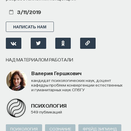
ЖУРНАЛ
3/11/2019
НАПИСАТЬ НАМ
НАД МАТЕРИАЛОМ РАБОТАЛИ
Валерия Гершкович
Внеси свой вклад в дело
кандидат психологических наук, доцент
просвещения!
кафедры проблем конвергенции естественных
и гуманитарных наук СПбГУ
ПОДДЕРЖАТЬ ПОСТНАУКУ
ПСИХОЛОГИЯ
549 публикаций
ПСИХОЛОГИЯ
СОЗНАНИЕ
ФРЕЙД ЗИГМУНД