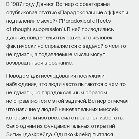
В 1987 году Дэниел Вегнер с соавторами
исследования состоит в том, чтобы
процессами? Как появляются зависимость,
опубликовал статью «Парадоксальные эффекты
отреагировать на ту или иную картинку
утомление, состояние эйфории или азарта?
подавления мыслей» (“Paradoxical effects
правильно. Однако это ошибочное мнение. Поиск
Каково воздействие на работу мозга гормонов,
of thought suppression”). В ней приводились
«правильного» ответа является неверным
иммунной системы?
данные, свидетельствующие, что человек
пониманием смысла данного теста. Безусловно,
фактически не справляется с задачей о чем-то
есть популярные и оригинальные ответы,
Ответы на эти и другие вопросы можно найти,
не думать, а подавляемые мысли могут
но ни те ни другие не предполагают прямого
записавшись
на курс «Химия между нейронами:
возвращаться в сознание.
сравнения с некоторым стандартом, с перечнем
вещества, которые управляют нами»
готовых ответов. Уникальность подобных
Поводом для исследования послужили
Пройдя этот курс, вы научитесь:
диагностических процедур заключается в том,
наблюдения, что люди часто пытаются о чем-то
что, в отличие от тестов с предписанными
— Ориентироваться в общих принципах
не думать, но парадоксальным образом
ответами, проективные методики не сдерживают
работы нашего организма
не справляются с этой задачей. Вегнер отмечал,
свободу тестируемого, не накладывают
что наличие у людей нежелательных мыслей,
— Разбираться в биохимических процессах
ограничений на его
фантазию
.
которые они изо всех сил стараются избегать,
мозга
было одним из фундаментальных открытий
Как же в таком случае оценивать полученный
— Понимать причины нейро- и психопатологий
Зигмунда Фрейда. Однако Фрейд пытался
материал, можно ли рассматривать тест