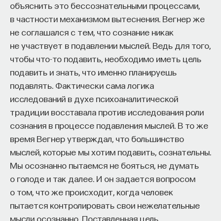
объяснить это бессознательными процессами,
в качестве надежного метода, которому следует
— Осознавать связь своего поведения
в частности механизмом вытеснения. Вегнер же
доверять? На этот вопрос обычно отвечают
и эмоций с активностью нейромедиаторов
не соглашался с тем, что сознание никак
утвердительно, предусматривая несколько
мозга
не участвует в подавлении мыслей. Ведь для того,
важных правил работы с тестом. Одно из них —
Автор курса:
Вячеслав Дубынин
— доктор
чтобы что-то подавить, необходимо иметь цель
процедура сбора данных, другое — принципы
биологических наук, профессор кафедры
подавить и знать, что именно планируешь
анализа результатов.
физиологии человека и животных биологического
подавлять. Фактически сама логика
Процедура тестирования не ограничивается
факультета МГУ им. М.В. Ломоносова
исследований в духе психоаналитической
одним вопросом: «Скажите, на что это пятно
традиции восставала против исследования роли
3/10/2025
похоже или что изображено
сознания в процессе подавления мыслей. В то же
на картинке?» По замыслу Роршаха, основная
время Вегнер утверждал, что большинство
НАПИСАТЬ НАМ
работа с испытуемым начинается позже
мыслей, которые мы хотим подавить, сознательны.
и состоит в обращении к нему
Мы осознанно пытаемся не бояться, не думать
с дополнительными вопросами (для Роршаха они
о голоде и так далее. И он задается вопросом
были основными): «Как возник этот образ?»,
о том, что же происходит, когда человек
НАД МАТЕРИАЛОМ РАБОТАЛИ
«Почему это именно [предположим] две
пытается контролировать свои нежелательные
кухарки?», «Что их делает кухарками?» и так
мысли осознанно. Поставленная цель