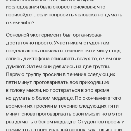
Вячеслав Дубынин
далее. Опыт работы с тестом подсказал Роршаху
исследования была скорее поисковая: что
доктор биологических наук, профессор
следующее: важно не
что
человек видит,
кафедры физиологии человека и животных
произойдет, если попросить человека не думать
биологического факультета МГУ
а
как
. Дополнительные вопросы проясняют,
как
о чем-либо?
им. М. В. Ломоносова, специалист в области
физиологии мозга
именно возник тот или иной образ, и позволяют
Основной эксперимент был организован
провести анализ полученных ответов, исходя
достаточно просто. Участникам-студентам
БИОЛОГИЯ
из целого ряда показателей.
1297 публикаций
предлагалось сначала в течение пяти минут под
Анализ ответов — второй принцип обработки
запись диктофона описывать вслух то, о чем они
данных, существенно влияющий
думают. Затем они делились на две группы.
БИОЛОГИЯ
МОЗГ
НЕЙРОФИЗИОЛОГИЯ
на их достоверность. В отличие от многих других
Первую группу просили в течение следующих
ЕСТЕСТВЕННЫЕ НАУКИ
ЖУРНАЛ
проективных тестов, тест чернильных пятен
пяти минут проговаривать все приходящие
предполагает процедуру кодирования ответов
в голову мысли, но постараться в это время
ХИМИЯ МЕЖДУ НЕЙРОНАМИ
испытуемого, а именно их «перевод» на язык
не думать о белом медведе. По окончании этого
символов, каждый из которых, согласно Роршаху,
времени их просили в течение следующих пяти
имеет свой вес в оценке
интеллектуальных
,
минут снова проговаривать свои мысли, но в этот
эмоциональных
и других психических
раз думать о белом медведе. Студентов просили
особенностей человека с учетом показателей
нажимать на специальный звонок, как только они