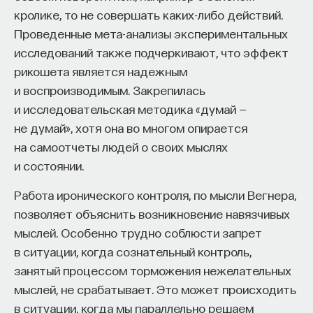
кролике, то не совершать каких-либо действий.
Зачем это знать:
Знакомство с тестом Роршаха
Проведенные мета-анализы экспериментальных
открывает возможности для
исследований также подчеркивают, что эффект
неплоскостного исследования личности, для
рикошета является надежным
понимания ее многомерности, динамичности,
и воспроизводимым. Закрепилась
системности. По мнению известного
и исследовательская методика «думай —
отечественного психолога Людмилы
не думай», хотя она во многом опирается
Анцыферовой, специалиста в области
на самоотчеты людей о своих мыслях
методологии психологии, психологии мышления
и состоянии.
и психологии личности, существенным
в понимании личности является на первый
Работа иронического контроля, по мысли Вегнера,
взгляд парадоксальный факт, который состоит
позволяет объяснить возникновение навязчивых
в том, что, чтобы измениться, нужно остаться
мыслей. Особенно трудно соблюсти запрет
собой и, наоборот, чтобы остаться собой,
в ситуации, когда сознательный контроль,
необходимо изменяться. Наиболее близкой
занятый процессом торможения нежелательных
к такому пониманию личности является
мыслей, не срабатывает. Это может происходить
методология, которой придерживался Герман
в ситуации, когда мы параллельно решаем