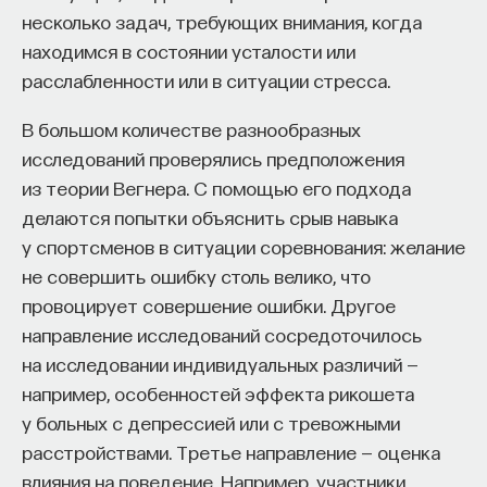
Роршах. Устойчивость личности при ее крайне
несколько задач, требующих внимания, когда
сложной внутренней организации
находимся в состоянии усталости или
с необходимостью предполагает нестатичность
расслабленности или в ситуации стресса.
ее существования, склонность к изменениям при
В большом количестве разнообразных
сохранении верности самой себе. Раз за разом
исследований проверялись предположения
постигая смысл теста Роршаха, мы все в большей
из теории Вегнера. С помощью его подхода
степени понимаем то, как устроен человек,
делаются попытки объяснить срыв навыка
открываем разнообразие его индивидуальных
у спортсменов в ситуации соревнования: желание
проявлений, которые, однако, в норме и патологии
не совершить ошибку столь велико, что
имеют законосообразный характер,
провоцирует совершение ошибки. Другое
подтверждающий более чем полуторавековой
направление исследований сосредоточилось
вывод о том, что психология — это наука.
на исследовании индивидуальных различий —
12/19/2019
например, особенностей эффекта рикошета
у больных с депрессией или с тревожными
НАПИСАТЬ НАМ
расстройствами. Третье направление — оценка
влияния на поведение. Например, участники