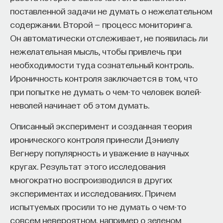
поставленной задачи не думать о нежелательном
Роршаха. Его особенности состоят в системном,
содержании. Второй — процесс мониторинга.
комплексном исследовании личности и в особом
Он автоматически отслеживает, не появилась ли
толковании «динамических» аспектов
нежелательная мысль, чтобы привлечь при
возникающих у испытуемого образов, в поиске
необходимости туда сознательный контроль.
связей между отклонениями и способностью
Ироничность контроля заключается в том, что
к восстановлению, в обнаружении неразрывной
при попытке не думать о чем-то человек волей-
связи между реальным и воображаемым,
неволей начинает об этом думать.
эмоциями и когнициями, внешним миром
и внутренней организацией личности. В тесте
Описанный эксперимент и созданная теория
Роршаха заложены потенциальные возможности,
иронического контроля принесли Дэниелу
которые еще очень долгое время будут
Вегнеру популярность и уважение в научных
постигаться учеными и практиками при
кругах. Результат этого исследования
исследовании когнитивных, эмоциональных,
многократно воспроизводился в других
поведенческих и других психологических
экспериментах и исследованиях. Причем
особенностей человека в их системной
испытуемых просили то не думать о чем-то
организации.
совсем невероятном, например о зеленом