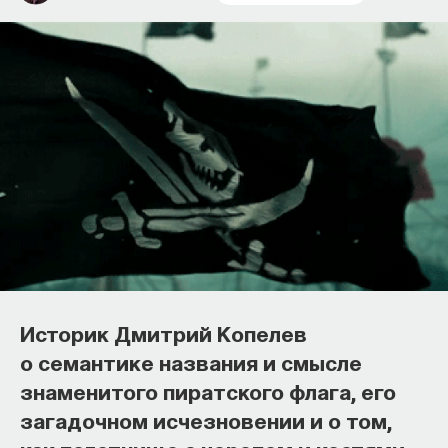
Основатель ПостНауки Ивар
Максутов запускает сервис, который
поможет найти свою нишу
Историк Дмитрий Копелев
в глобальных deep tech и биотех
о семантике названия и смысле
компаниях
знаменитого пиратского флага, его
В 2012 году
Ивар Максутов
создал проект
загадочном исчезновении и о том,
ПостНаука, который дал голос учёным и навсегда