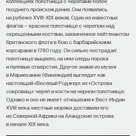
коллекциях полотнища с черепами более
позднего происхождения. Они появились
ПостНаука
на рубеже XVIII–XIX веков. Один из известных
команда ПостНауки
флагов — красное полотнище с черепом над
скрещенными костями, захваченное лейтенантом
Сения Долгачева
британского флота в бою с барбарийскими
редактор ПостНауки
корсарами в 1780 году. Он сильно пострадал:
полотнище выцвело, на нем следы пороха
и пулевые отверстия. Другое знамя из музея
ТЕХНОЛОГИИ
в Мариехамне (Финляндия) выглядит как
644 публикации
настоящий «Веселый Роджер» из «Острова
сокровищ»: череп и кости на черном полотнище.
Однако и оно не имеет отношения к Вест-Индии
ТЕХНОЛОГИИ
МАТЕМАТИКА
ОБРАЗОВАНИЕ
XVIII века: местные моряки доставили его
НАУКА
БИОТЕХНОЛОГИИ
из Северной Африки на Аландские острова
ПРОГРАММНАЯ ИНЖЕНЕРИЯ
ТОЧНЫЕ НАУКИ
в начале XIX века.
СТРОИТЕЛИ БУДУЩЕГО