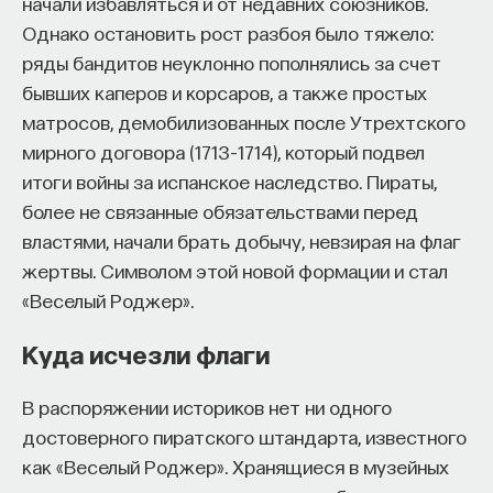
начали избавляться и от недавних союзников.
Если у вас есть STEM-образование или опыт
Однако остановить рост разбоя было тяжело:
в исследовательской сфере — это ваш шанс
ряды бандитов неуклонно пополнялись за счет
выйти на глобальный уровень. Помогите вместе
бывших каперов и корсаров, а также простых
приблизить Четвёртую индустриальную
матросов, демобилизованных после Утрехтского
революцию и найти своё место в инновационном
мирного договора (1713–1714), который подвел
будущем! ​
итоги войны за испанское наследство. Пираты,
Заполните анкету и загрузите своё резюме,
более не связанные обязательствами перед
чтобы стать участником программы
:
властями, начали брать добычу, невзирая на флаг
https://postnauka.org/link/tal1125_blog1
жертвы. Символом этой новой формации и стал
«Веселый Роджер».
11/24/2025
Куда исчезли флаги
НАПИСАТЬ НАМ
В распоряжении историков нет ни одного
достоверного пиратского штандарта, известного
как «Веселый Роджер». Хранящиеся в музейных
НАД МАТЕРИАЛОМ РАБОТАЛИ