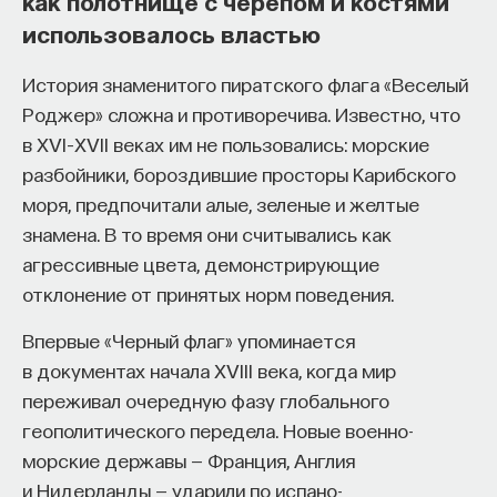
как полотнище с черепом и костями
изменил медийное пространство на русском
использовалось властью
языке. В 2021 году в Лондоне он основал компанию
Naukka
, помогающую учёным
История знаменитого пиратского флага «Веселый
и предпринимателям превращать их идеи
Роджер» сложна и противоречива. Известно, что
в технологии и успешные стартапы. Теперь
в XVI–XVII веках им не пользовались: морские
команда ПостНауки запускает новый сервис —
разбойники, бороздившие просторы Карибского
Naukka Talents
, рекрутинговое агентство,
моря, предпочитали алые, зеленые и желтые
созданное для поддержки специалистов,
знамена. В то время они считывались как
желающих работать в глобальных инновационных
агрессивные цвета, демонстрирующие
индустриях.
отклонение от принятых норм поведения.
В ходе работы с научным сообществом Ивар
Впервые «Черный флаг» упоминается
и его команда обнаружили, что инновационные
в документах начала XVIII века, когда мир
индустрии испытывают кадровый голод,
переживал очередную фазу глобального
особенно молодые deep tech и биотех компании.
геополитического передела. Новые военно-
Исследование аудитории ПостНауки
морские державы — Франция, Англия
подтвердило масштаб: более
60%
слушателей
и Нидерланды — ударили по испано-