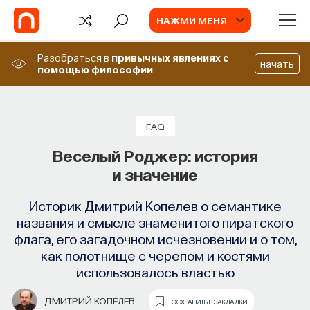
НАЖМИ МЕНЯ
Разобраться в
привычных явлениях
с
начать
помощью философии
БЛОГ
Запуск рекрутингового сервиса
FAQ
Naukka Talents
Веселый Роджер: история
и значение
Основатель ПостНауки Ивар Максутов
запускает сервис, который поможет найти
Историк Дмитрий Копелев о семантике
свою нишу в глобальных deep tech и биотех
названия и смысле знаменитого пиратского
компаниях
флага, его загадочном исчезновении и о том,
как полотнище с черепом и костями
ПОСТНАУКА
СОХРАНИТЬ В ЗАКЛАДКИ
использовалось властью
ДМИТРИЙ КОПЕЛЕВ
СОХРАНИТЬ В ЗАКЛАДКИ