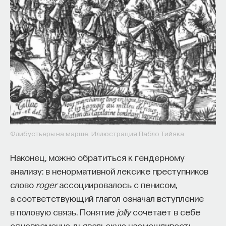
Флибустьеры на марше. Иллюстрация Пабло Тийяка
Наконец, можно обратиться к гендерному
анализу: в ненормативной лексике преступников
слово
roger
ассоциировалось с пенисом,
а соответствующий глагол означал вступление
в половую связь. Понятие
jolly
сочетает в себе
одновременно дьявольскую насмешливость,