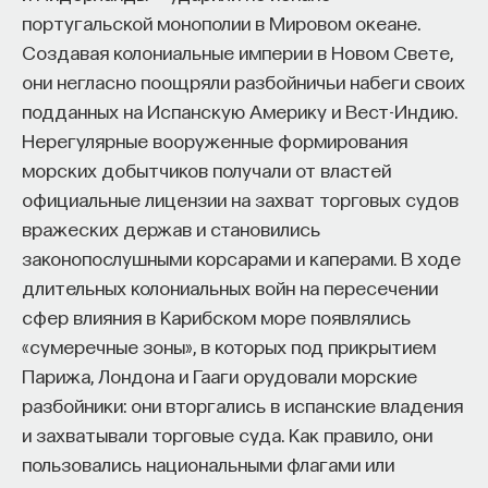
проекта имеют STEM-образование, при этом
32%
португальской монополии в Мировом океане.
заинтересованы в работе в инновационных
Создавая колониальные империи в Новом Свете,
компаниях, но не знают, с чего начать.
они негласно поощряли разбойничьи набеги своих
подданных на Испанскую Америку и Вест-Индию.
Специалисты сталкиваются с тремя ключевыми
Нерегулярные вооруженные формирования
барьерами:
морских добытчиков получали от властей
Недостаток информации о глобальных
официальные лицензии на захват торговых судов
индустриях и карьерных возможностях
вражеских держав и становились
мешает поиску подходящих ваканси; ​
законопослушными корсарами и каперами. В ходе
Непрозрачные механизмы в инновационных
длительных колониальных войн на пересечении
компаниях усложняют процесс
сфер влияния в Карибском море появлялись
трудоустройства​;
«сумеречные зоны», в которых под прикрытием
Парижа, Лондона и Гааги орудовали морские
Стереотипы не позволяют эффективно
разбойники: они вторгались в испанские владения
конкурировать на международном рынке​.
и захватывали торговые суда. Как правило, они
Что такое Naukka Talents
пользовались национальными флагами или