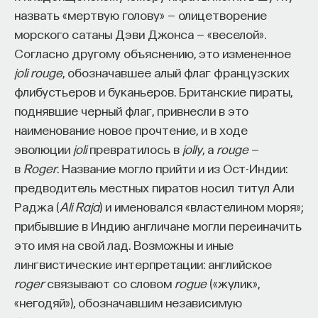
назвать «мертвую голову» — олицетворение
морского сатаны Дэви Джонса — «веселой».
Согласно другому объяснению, это измененное
joli rouge
, обозначавшее алый флаг французских
флибустьеров и буканьеров. Британские пираты,
поднявшие черный флаг, привнесли в это
наименование новое прочтение, и в ходе
эволюции
joli
превратилось в
jolly
, а
rouge
—
в
Roger
. Название могло прийти и из Ост-Индии:
предводитель местных пиратов носил титул Али
Раджа (
Ali Raja
) и именовался «властелином моря»;
прибывшие в Индию англичане могли переиначить
это имя на свой лад. Возможны и иные
лингвистические интерпретации: английское
roger
связывают со словом
rogue
(«жулик»,
«негодяй»), обозначавшим независимую