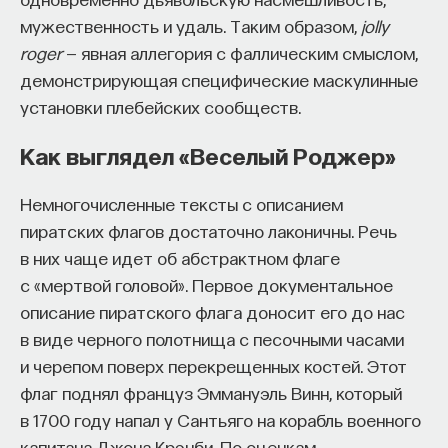
мужественность и удаль. Таким образом,
jolly
roger
— явная аллегория с фаллическим смыслом,
демонстрирующая специфические маскулинные
установки плебейских сообществ.
Как выглядел «Веселый Роджер»
Немногочисленные тексты с описанием
пиратских флагов достаточно лаконичны. Речь
в них чаще идет об абстрактном флаге
с «мертвой головой». Первое документальное
описание пиратского флага доносит его до нас
в виде черного полотнища с песочными часами
и черепом поверх перекрещенных костей. Этот
флаг поднял француз Эммануэль Винн, который
в 1700 году напал у Сантьяго на корабль военного
капитана Джона Крэнби. По оценкам