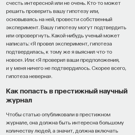
результаты. Тогда стоит ожидать, что
счесть интересной или не очень. Кто-то может
обладатели престижных степеней с большей
решить проверить вашу гипотезу или,
вероятностью окажутся хорошими
основываясь на ней, провести собственный
исследователями. Регрессионные модели
эксперимент. Вашу гипотезу могут подтвердить
с их возможностями контроля разных факторов
или опровергнуть. Какой-нибудь ученый может
позволяют проверить, насколько верна гипотеза
написать: «Я провел эксперимент, гипотеза
о том, что репутация департамента, который
подтвердилась, к тому же я выяснил что-то
выдал степень, определяет последующие
новое». Или: «Я проверил ваши предположения,
научные успехи выпускников.
и у меня ничего не подтвердилось. Скорее всего,
гипотеза неверна».
Исследователи обнаружили, что престиж степени
является не самым значимым фактором. Ранняя
Как попасть в престижный научный
продуктивность, еще до получения первой
журнал
позиции, позволяет наилучшим образом
предсказать, как часто в будущем
Чтобы статью опубликовали в престижном
преподаватели будут писать статьи и книги. Еще
журнале, она должна быть интересна большому
более важным эффектом оказывается
количеству людей, а значит, должна включать