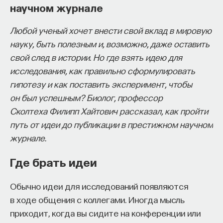
научном журнале
Почему одни ученые делают академическую
восполнялись и мы просыпались отдохнувшими.
карьеру, легко получают работу в хороших
Любой ученый хочет внести свой вклад в мировую
университетах и поднимаются вверх по лестнице
Ответы на эти и другие вопросы можно найти,
науку, быть полезным и, возможно, даже оставить
позиций, в то время как другие находят работу
записавшись
на курс «Наука сна: как управлять
свой след в истории. Но где взять идею для
во второсортных вузах, а то и вовсе остаются
своим сном»
.
исследования, как правильно сформулировать
без места в академическом мире? Отражает ли
Пройдя этот курс, вы научитесь:
гипотезу и как поставить эксперимент, чтобы
разница академической судьбы различие
он был успешным? Биолог, профессор
в таланте, удачу или результат неравных
— Лучше понимать, что происходит с нами
Сколтеха Филипп Хайтович рассказал, как пройти
стартовых условий? Этот по понятным причинам
во сне
путь от идеи до публикации в престижном научном
живо волнующий ученых вопрос дал толчок для
— Заботиться о качестве своего сна
журнале.
значительного числа исследований
академических рынков. Ниже представлен обзор
— Определять, какими способами можно
Где брать идеи
подобных исследований, посвященных
улучшить свой сон
тщательнее всего изученному рынку ученого
Обычно идеи для исследований появляются
— Использовать когнитивно-поведенческую
труда в США.
в ходе общения с коллегами. Иногда мысль
терапию и другие подходы при нарушениях
приходит, когда вы сидите на конференции или
I. Особенности академического
сна