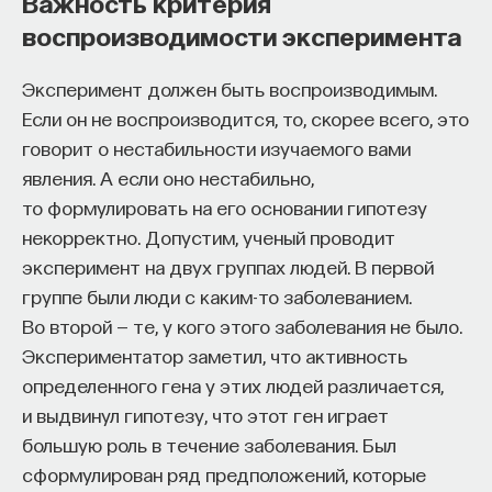
Важность критерия
a comparative analysis of market structure across
воспроизводимости эксперимента
disciplines." Social Networks 25:251–280.
II. Престиж и селекция
Эксперимент должен быть воспроизводимым.
Если он не воспроизводится, то, скорее всего, это
Почему престиж степени имеет такое значение?
говорит о нестабильности изучаемого вами
Возможно, ответ кроется в том, что лучшие
явления. А если оно нестабильно,
аспирантуры отбирают самых способных
то формулировать на его основании гипотезу
студентов. В этом случае престиж степени
некорректно. Допустим, ученый проводит
действует как промежуточная переменная
эксперимент на двух группах людей. В первой
между способностями индивидов и престижем
группе были люди с каким-то заболеванием.
места их работы: самые способные студенты
Во второй — те, у кого этого заболевания не было.
попадают в лучшие аспирантские школы, а после
Экспериментатор заметил, что активность
их окончания находят себе позиции в лучших
определенного гена у этих людей различается,
университетах.
и выдвинул гипотезу, что этот ген играет
большую роль в течение заболевания. Был
Предположим, что о способностях студентов
сформулирован ряд предположений, которые
можно судить по уровню бакалавриата: чем