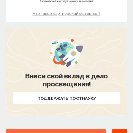
оказаться достаточно гибкими.
Что такое партнёрский материал?
Однако за три декады — с 1966 по 1992 год —
позиции социологических департаментов
в репутационных рейтингах почти не подверглись
изменениям. Ни один из департаментов не сделал
за это время головокружительной карьеры,
добравшись до высшей категории
distinguished
,
если в 1966 году он находился в низших
категориях. Улучшения происходили, только если
Внеси свой вклад в дело
в начальной точке департаменты занимали более
просвещения!
или менее видное положение и дальше смогли
его несколько улучшить за несколько
ПОДДЕРЖАТЬ ПОСТНАУКУ
десятилетий или если они открывались
в университетах с давней историей.
Keith, Bruce and Nicholas Babchuk.
1998. "The quest
for institutional recognition: longitudinal analysis