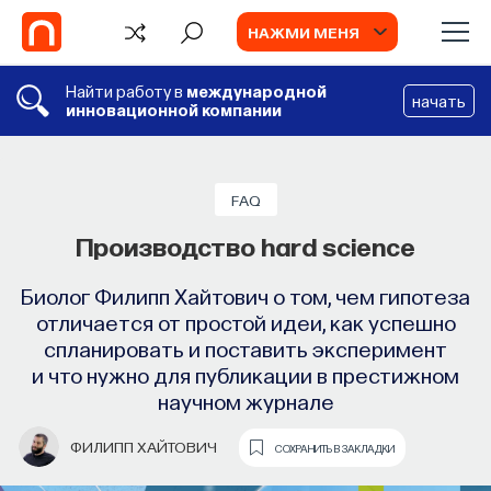
НАЖМИ МЕНЯ
Найти работу в
международной
начать
инновационной компании
СОБЫТИЯ
FAQ
Наука сна: как управлять своим
5 фактов об американском
FAQ
академическом рынке
сном
Производство hard science
Почти треть жизни мы тратим на сон, но как
Социолог Катерина Губа о роли престижа
Биолог Филипп Хайтович о том, чем гипотеза
аспирантуры в будущей карьере студента,
он работает и можно ли его приручить?
отличается от простой идеи, как успешно
влиянии среды на продуктивность ученого
спланировать и поставить эксперимент
МИХАИЛ ПОЛУЭКТОВ
и гонке университетов за репутацией
СОХРАНИТЬ В ЗАКЛАДКИ
и что нужно для публикации в престижном
научном журнале
КАТЕРИНА ГУБА
СОХРАНИТЬ В ЗАКЛАДКИ
ФИЛИПП ХАЙТОВИЧ
СОХРАНИТЬ В ЗАКЛАДКИ