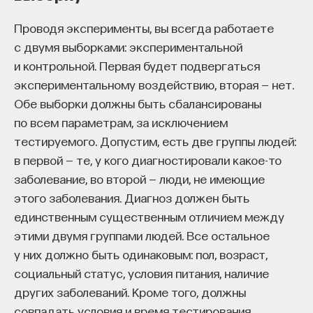
дисциплинах люди, которые прошли обучение
Проводя эксперименты, вы всегда работаете
в малозначительных университетах, почти
с двумя выборками: экспериментальной
не имеют никаких шансов достичь известности.
КУРС
и контрольной. Первая будет подвергаться
Даже в тех дисциплинах, где распределение
Наука сна: как управлять
экспериментальному воздействию, вторая — нет.
профессиональных наград не контролируется
своим сном
Обе выборки должны быть сбалансированы
целиком небольшим кругом департаментов,
по всем параметрам, за исключением
препятствие в виде происхождения
СОХРАНИТЬ КУРС
тестируемого. Допустим, есть две группы людей:
из департамента низкого престижа едва ли можно
в первой — те, у кого диагностировали какое-то
полностью преодолеть (Caplow and McGee 1959:
заболевание, во второй — люди, не имеющие
225).
этого заболевания. Диагноз должен быть
Количественные исследования подтвердили то,
единственным существенным отличием между
о чем говорили в интервью профессора: престиж
этими двумя группами людей. Все остальное
департамента, присвоившего степень, является
у них должно быть одинаковым: пол, возраст,
самым важным фактором для предсказания
социальный статус, условия питания, наличие
престижа департамента, который стал первым
Внеси свой вклад в дело
других заболеваний. Кроме того, должны
местом работы свежего Ph.D. Этот неизменный
просвещения!
совпадать условия и время тестирования,