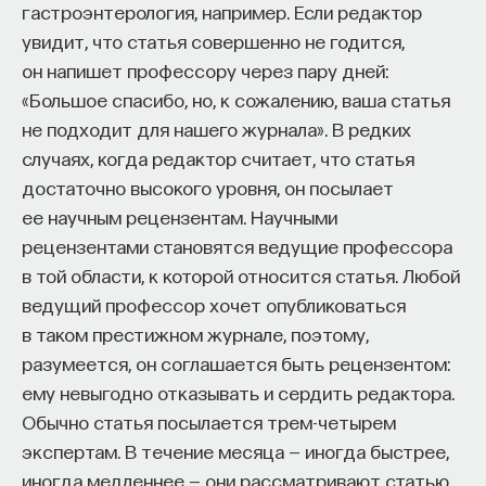
в исследовательском университете предлагает
гастроэнтерология, например. Если редактор
профессорам более низкую учебную нагрузку,
увидит, что статья совершенно не годится,
больше ресурсов для проведения исследований,
он напишет профессору через пару дней:
более стимулирующую атмосферу — ежедневные
«Большое спасибо, но, к сожалению, ваша статья
соприкосновения с талантливыми коллегами
не подходит для нашего журнала». В редких
и мотивированными аспирантами.
случаях, когда редактор считает, что статья
достаточно высокого уровня, он посылает
Crane, Diana.
1970. "The academic marketplace
ее научным рецензентам. Научными
revisited." American Journal of Sociology 75:953–64.
рецензентами становятся ведущие профессора
Long, J. Scott.
1978. "Productivity and academic
в той области, к которой относится статья. Любой
position in the scientific career." American
ведущий профессор хочет опубликоваться
Sociological Review 43:889–908.
в таком престижном журнале, поэтому,
разумеется, он соглашается быть рецензентом:
Allison, Paul and J. Scott Long.
1990. "Departmental
ему невыгодно отказывать и сердить редактора.
effects on scientific productivity." American
Обычно статья посылается трем-четырем
Sociological Review 55:469–478.
экспертам. В течение месяца — иногда быстрее,
иногда медленнее — они рассматривают статью,
IV. Стратегии университетов