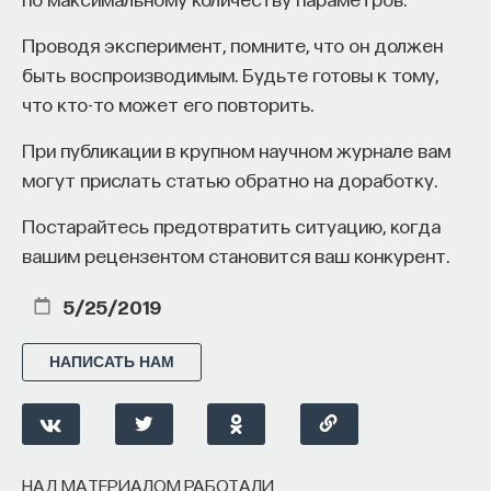
большинство обладателей степени Ph.D даже
Проводя эксперимент, помните, что он должен
из самых хороших университетов к нисходящей
быть воспроизводимым. Будьте готовы к тому,
мобильности. Границы почти непроницаемы
что кто-то может его повторить.
вверх, однако легко проницаемы вниз: выпускники
более престижных аспирантур чаще всего
При публикации в крупном научном журнале вам
получают работу в менее престижном
могут прислать статью обратно на доработку.
департаменте, чем тот, где они получили степень.
Постарайтесь предотвратить ситуацию, когда
Значительные усилия необходимы хотя бы для
вашим рецензентом становится ваш конкурент.
того, чтобы остаться на начальном уровне
престижа.
5/25/2019
Weakliem, David, Gordon Gauchat, and Bradley R. E.
Wright.
2012. "Sociological stratification: change and
НАПИСАТЬ НАМ
continuity in the distribution of departmental
prestige, 1965–2007." American Sociologist 43:310–
327.
НАД МАТЕРИАЛОМ РАБОТАЛИ