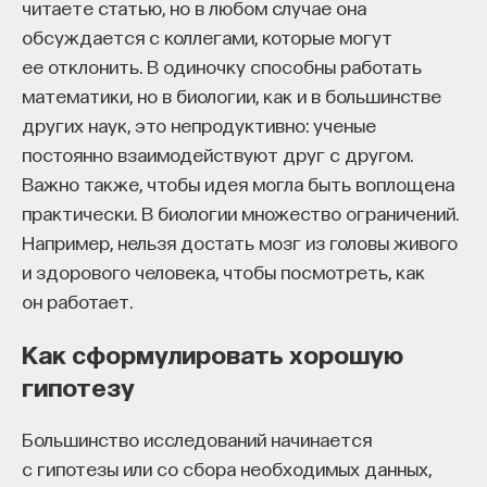
читаете статью, но в любом случае она
найма
обсуждается с коллегами, которые могут
Автор курса:
Михаил Полуэктов
— врач-
ее отклонить. В одиночку способны работать
сомнолог, доцент кафедры нервных
В первой половине XX века десять самых
математики, но в биологии, как и в большинстве
болезней и нейрохирургии Первого МГМУ
престижных университетов были основными
других наук, это непродуктивно: ученые
им. И. М. Сеченова, заведующий отделением
поставщиками новых претендентов на рынок
постоянно взаимодействуют друг с другом.
медицины сна университетской клинической
труда. Со временем огромные финансовые
Важно также, чтобы идея могла быть воплощена
больницы № 3.
вливания в науку дали возможность открыть
практически. В биологии множество ограничений.
новые аспирантские программы в университетах,
3/10/2025
Например, нельзя достать мозг из головы живого
которые никогда не входили в десять лучших
и здорового человека, чтобы посмотреть, как
мест для получения степени. Академический
НАПИСАТЬ НАМ
он работает.
рынок тем самым с каждым годом становился
все более разнообразным, так как поисками
Как сформулировать хорошую
первой позиции озаботились как выпускники
гипотезу
самых престижных аспирантур, так и выпускники
НАД МАТЕРИАЛОМ РАБОТАЛИ
новообразованных программ. Это позволило
Большинство исследований начинается
заняться эмпирической проверкой гипотез о весе
Михаил Полуэктов
с гипотезы или со сбора необходимых данных,