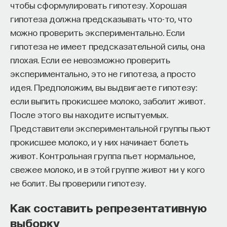
разных факторов, определяющих успех в поиске
кандидат медицинских наук, доцент Первого
чтобы сформулировать гипотезу. Хорошая
МГМУ им. И. М. Сеченова
первой позиции.
гипотеза должна предсказывать что-то, что
можно проверить экспериментально. Если
Первая и, возможно, самая известная работа
МЕДИЦИНА
гипотеза не имеет предсказательной силы, она
об академическом найме «Academic
651 публикация
плохая. Если ее невозможно проверить
Marketplace» вышла в 1958 году. Ее авторы,
экспериментально, это не гипотеза, а просто
опираясь на несколько десятков интервью,
МЕДИЦИНА
СОН
СОМНОЛОГИЯ
идея. Предположим, вы выдвигаете гипотезу:
детально описали, как университеты нанимают
если выпить прокисшее молоко, заболит живот.
новых преподавателей. Главное, что
БЕССОННИЦА
ЕСТЕСТВЕННЫЕ НАУКИ
После этого вы находите испытуемых.
интересовало Каплоу и Макги, — это роль научных
ЖУРНАЛ
НАУКА СНА
Представители экспериментальной группы пьют
достижений. Оказалось, что эта роль невелика
прокисшее молоко, и у них начинает болеть
по сравнению с тем, какое значение имеет
живот. Контрольная группа пьет нормальное,
престиж департамента, где претендент получил
свежее молоко, и в этой группе живот ни у кого
степень. Главный их вывод звучал так:
не болит. Вы проверили гипотезу.
К сожалению, как мы увидели, первоначальный
Как составить репрезентативную
выбор аспирантуры оставляет несмываемую
выборку
метку на карьере студента. Во многих