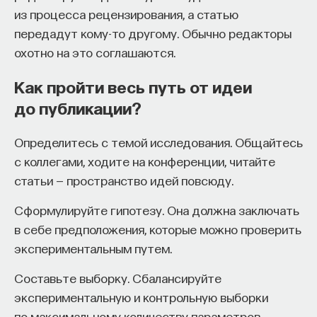
в статусной организации занимают
из процесса рецензирования, а статью
те университеты, которые не только нанимают
передадут кому-то другому. Обычно редакторы
выпускников лучших аспирантур, но и производят
охотно на это соглашаются.
обладателей степеней, способных затем найти
Как пройти весь путь от идеи
позицию в престижных местах. Многим другим
до публикации?
департаментам это не удается. Они нанимают
хороших выпускников, но сами редко производят
Определитесь с темой исследования. Общайтесь
тех, кто получает позиции в университетах
с коллегами, ходите на конференции, читайте
первой пятерки. Стратегия таких
статьи — пространство идей повсюду.
университетов — улучшить свое положение
с помощью найма из более престижных мест, чем
Сформулируйте гипотезу. Она должна заключать
сам университет.
в себе предположения, которые можно проверить
экспериментальным путем.
Обычно хороших выпускников так много, что
часть из них в любом случае вынуждены принять
Составьте выборку. Сбалансируйте
предложения из менее престижных мест.
экспериментальную и контрольную выборки
Структура рынка неизбежно приводит
по максимальному количеству параметров.