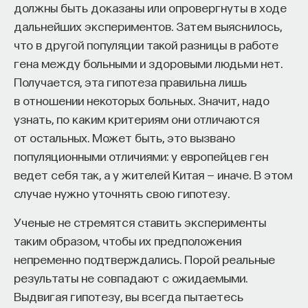
должны быть доказаны или опровергнуты в ходе
разборчивее бакалавриат в том, кого принять,
дальнейших экспериментов. Затем выяснилось,
тем более способные студенты там учатся. Если
что в другой популяции такой разницы в работе
верна гипотеза о способности департамента
гена между больными и здоровыми людьми нет.
принять на Ph.D. лучших студентов, то при
Получается, эта гипотеза правильна лишь
статистическом контроле по престижу
в отношении некоторых больных. Значит, надо
аспирантуры связь между селективностью
узнать, по каким критериям они отличаются
бакалавриата и престижем первой позиции
от остальных. Может быть, это вызвано
должна сильно уменьшиться или вовсе
популяционными отличиями: у европейцев ген
исчезнуть. Академический здравый смысл при
ведет себя так, а у жителей Китая — иначе. В этом
этом предполагает, что престиж может
случае нужно уточнять свою гипотезу.
оказаться переменной, играющей важную
самостоятельную роль, в случае «мягких»
Ученые не стремятся ставить эксперименты
социальных и гуманитарных наук. Более
таким образом, чтобы их предположения
«жесткие» науки с высоким уровнем консенсуса
непременно подтверждались. Порой реальные
способны установить общепринятые стандарты
результаты не совпадают с ожидаемыми.
научной деятельности, которые помогают еще
Выдвигая гипотезу, вы всегда пытаетесь