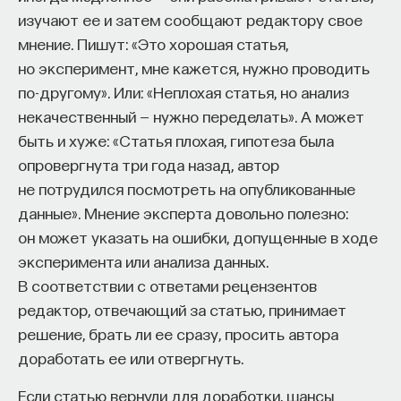
изучают ее и затем сообщают редактору свое
Почему же тогда престиж степени имеет такое
мнение. Пишут: «Это хорошая статья,
значение при найме? Ответ на этот вопрос
но эксперимент, мне кажется, нужно проводить
может лежать в плоскости, не связанной
по-другому». Или: «Неплохая статья, но анализ
с предсказанием исследовательской
некачественный — нужно переделать». А может
продуктивности. Людей нанимают из-за
быть и хуже: «Статья плохая, гипотеза была
их репутации, а не из-за того, на чем она
опровергнута три года назад, автор
предположительно основывается. Департаменты
не потрудился посмотреть на опубликованные
заинтересованы в том, как с помощью найма
данные». Мнение эксперта довольно полезно:
улучшить свою репутацию. Выбор должен быть
он может указать на ошибки, допущенные в ходе
сделан так, чтобы за пределами университета
эксперимента или анализа данных.
было ясно, что кандидат из числа самых
В соответствии с ответами рецензентов
достойных. На этом сосредоточены помыслы
редактор, отвечающий за статью, принимает
и преподавателей департамента, и вышестоящей
решение, брать ли ее сразу, просить автора
администрации, которая может одобрить его
доработать ее или отвергнуть.
решение, а может и наложить вето.
Если статью вернули для доработки, шансы