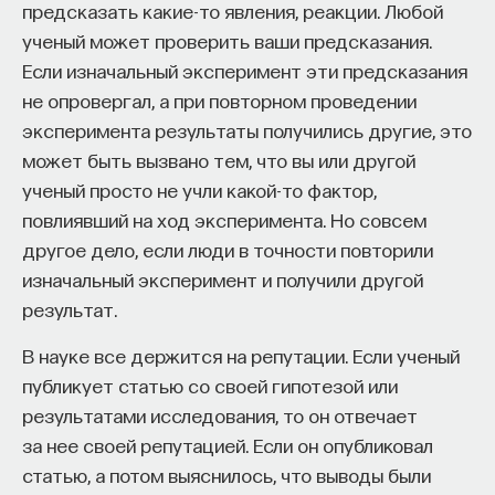
в бакалавриате распознать научные способности.
предсказать какие-то явления, реакции. Любой
ученый может проверить ваши предсказания.
Однако регрессии, которые проводились
Если изначальный эксперимент эти предсказания
отдельно для политической науки и для физики,
не опровергал, а при повторном проведении
химии и математики, показали, что во всех
эксперимента результаты получились другие, это
случаях влияние селективности бакалавриата
может быть вызвано тем, что вы или другой
оказывает независимое, пусть и небольшое,
ученый просто не учли какой-то фактор,
влияние на престиж департамента, в котором
повлиявший на ход эксперимента. Но совсем
была получена позиция. Селекция студентов
другое дело, если люди в точности повторили
в бакалавриат происходит не самым идеальным
изначальный эксперимент и получили другой
образом даже в случае наук вроде физики или
результат.
химии: способные студенты вовсе
не обязательно попадают только в самые
В науке все держится на репутации. Если ученый
престижные аспирантуры, выпускники которых
публикует статью со своей гипотезой или
тем не менее имеют значительные
результатами исследования, то он отвечает
преимущества при выходе на рынок труда.
за нее своей репутацией. Если он опубликовал
статью, а потом выяснилось, что выводы были
Hargens, Lowell L. and Warren Hagstrom.
1982.