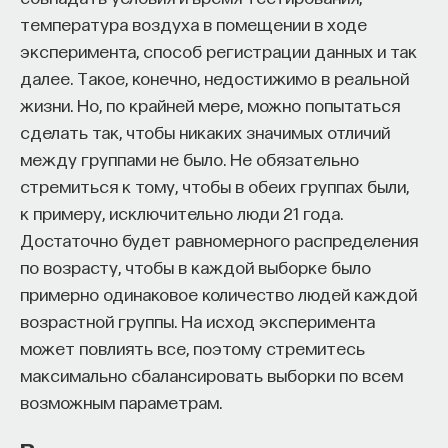
для последних пятидесяти лет результат будет
температура воздуха в помещении в ходе
наблюдаться и в случае социальных, и в случае
ПОДДЕРЖАТЬ ПОСТНАУКУ
эксперимента, способ регистрации данных и так
естественных наук: физики, химии, математики
далее. Такое, конечно, недостижимо в реальной
и биологии.
жизни. Но, по крайней мере, можно попытаться
сделать так, чтобы никаких значимых отличий
Caplow, Theodore and Reece J. McGee.
1959. The
между группами не было. Не обязательно
Academic Marketplace. New York: Basic Books.
стремиться к тому, чтобы в обеих группах были,
Hargens, Lowell L. and Warren Hagstrom.
1967.
к примеру, исключительно люди 21 года.
"Sponsored and contest mobility of American
Достаточно будет равномерного распределения
academic scientists." Sociology of Education
по возрасту, чтобы в каждой выборке было
40:24–38.
примерно одинаковое количество людей каждой
возрастной группы. На исход эксперимента
Baldi, Stephane.
1995. "Prestige determinants of first
может повлиять все, поэтому стремитесь
academic job for new sociology PhDs 1985–1992."
максимально сбалансировать выборки по всем
Sociological Quarterly 36:777–89.
возможным параметрам.
Han, Shin-Kap.
2003. "Tribal regimes in academia: