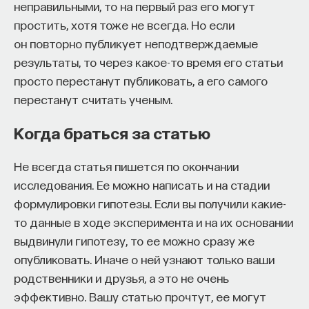
неправильными, то на первый раз его могут
"Scientific consensus and academic status
простить, хотя тоже не всегда. Но если
attainment patterns." Sociology of Education
он повторно публикует неподтверждаемые
55:183–96.
результаты, то через какое-то время его статьи
Baldi, Stephane.
1995. "Prestige determinants of first
просто перестанут публиковать, а его самого
academic job for new sociology PhDs 1985–1992."
перестанут считать ученым.
Sociological Quarterly 36:777–89.
Когда браться за статью
III. Главные факторы престижа
Не всегда статья пишется по окончании
Справедливость суждений о том, что значение
исследования. Ее можно написать и на стадии
престижа степени связано лишь с тем, что
формулировки гипотезы. Если вы получили какие-
хорошие департаменты привлекают хороших
то данные в ходе эксперимента и на их основании
аспирантов, можно проверить и по-другому:
выдвинули гипотезу, то ее можно сразу же
посмотреть на научные достижения выпускников
опубликовать. Иначе о ней узнают только ваши
аспирантур спустя некоторое время,
родственники и друзья, а это не очень
достаточное для того, чтобы появились научные
эффективно. Вашу статью прочтут, ее могут