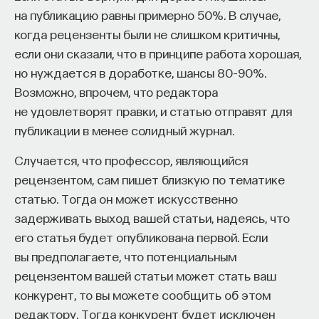
Престиж степени позволяет легко
на публикацию равны примерно 50%. В случае,
продемонстрировать, что департамент делает
когда рецензенты были не слишком критичны,
выбор в пользу самых лучших выпускников.
если они сказали, что в принципе работа хорошая,
Академический найм становится символом,
но нуждается в доработке, шансы 80–90%.
указывающим на статус департамента. Если
Возможно, впрочем, что редактора
построить иерархию престижа департаментов
не удовлетворят правки, и статью отправят для
на основании наблюдений за академическим
публикации в менее солидный журнал.
наймом и сравнить ее с репутационным
Случается, что профессор, являющийся
рейтингом, то различий между двумя иерархиями
рецензентом, сам пишет близкую по тематике
найдется не очень много.
статью. Тогда он может искусственно
Академический найм мы можем рассматривать
задерживать выход вашей статьи, надеясь, что
как знак почтения, который департамент отдает
его статья будет опубликована первой. Если
другому департаменту, когда нанимает его
вы предполагаете, что потенциальным
выпускников, и который он может получить, если
рецензентом вашей статьи может стать ваш
другие департаменты, в свою очередь, будут
конкурент, то вы можете сообщить об этом
нанимать его выпускников. Особенное место
редактору. Тогда конкурент будет исключен