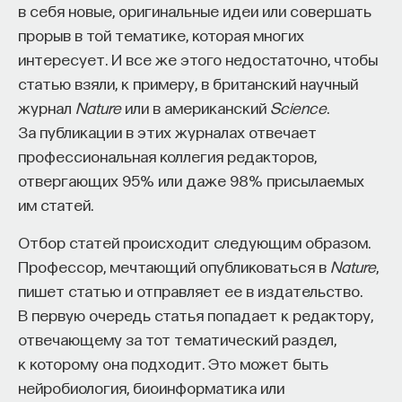
профессиональная среда. Исследования
в себя новые, оригинальные идеи или совершать
показали, что по сравнению с прежней средой,
прорыв в той тематике, которая многих
где человек получил степень, новая среда,
интересует. И все же этого недостаточно, чтобы
в которую он попадает, оказывает более
статью взяли, к примеру, в британский научный
существенное влияние на его последующую
журнал
Nature
или в американский
Science
.
продуктивность. В этом смысле университет, где
За публикации в этих журналах отвечает
продолжается академическая карьера, играет
профессиональная коллегия редакторов,
большую роль, чем университет, который готовил
отвергающих 95% или даже 98% присылаемых
его к этой карьере.
им статей.
Продуктивность является следствием,
Отбор статей происходит следующим образом.
а не причиной получения хорошей работы. Новая
Профессор, мечтающий опубликоваться в
Nature
,
среда делает одних более продуктивными, тогда
пишет статью и отправляет ее в издательство.
как другие начинают терять все заложенные
В первую очередь статья попадает к редактору,
прежней средой преимущества, если оказались
отвечающему за тот тематический раздел,
не в том месте. Для этого есть много причин.
к которому она подходит. Это может быть
Более престижный департамент
нейробиология, биоинформатика или