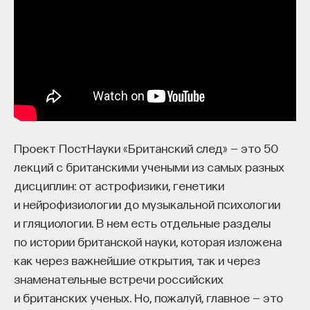
НАД МАТЕРИАЛОМ РАБОТАЛИ
Ивар Максутов
издатель, сооснователь Редакционно-
издательского дома "ПостНаука", религиовед
Ульяна Раведовская
Проект ПостНауки «Британский след» — это 50
лекций с британскими учеными из самых разных
дисциплин: от астрофизики, генетики
и нейрофизиологии до музыкальной психологии
Сения Долгачева
и гляциологии. В нем есть отдельные разделы
редактор ПостНауки
по истории британской науки, которая изложена
как через важнейшие открытия, так и через
знаменательные встречи российских
ИСКУССТВЕННЫЙ ИНТЕЛЛЕКТ
и британских ученых. Но, пожалуй, главное — это
220 публикаций