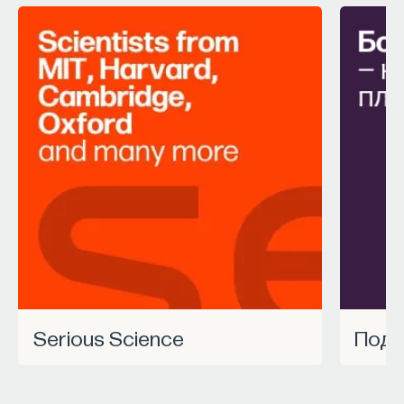
Serious Science
Под