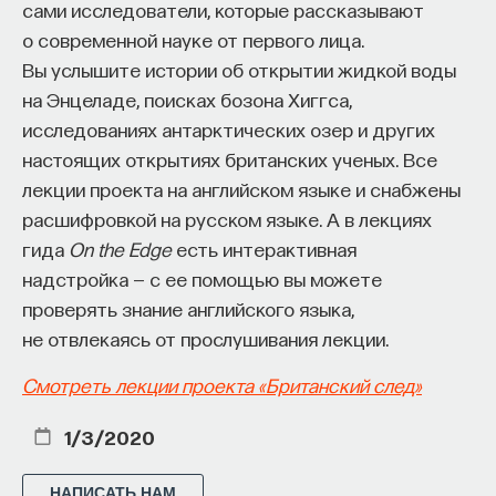
сами исследователи, которые рассказывают
о современной науке от первого лица.
ИСКУССТВЕННЫЙ ИНТЕЛЛЕКТ
УНИВЕРСИТЕТ
Вы услышите истории об открытии жидкой воды
на Энцеладе, поисках бозона Хиггса,
АКАДЕМИЧЕСКАЯ СРЕДА
ОБУЧЕНИЕ
исследованиях антарктических озер и других
НЕЙРОСЕТЕВЫЕ АРХИТЕКТУРЫ
настоящих открытиях британских ученых. Все
СТРОИТЕЛИ БУДУЩЕГО
лекции проекта на английском языке и снабжены
расшифровкой на русском языке. А в лекциях
гида
On the Edge
есть интерактивная
надстройка — с ее помощью вы можете
ПАРТНЁР ПРОЕКТА
проверять знание английского языка,
не отвлекаясь от прослушивания лекции.
Смотреть лекции проекта «Британский след»
Что такое партнёрский материал?
1/3/2020
НАПИСАТЬ НАМ