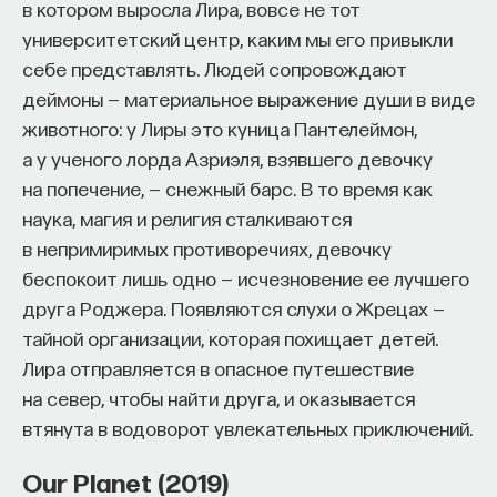
мысли. Знание не передается в готовом виде —
в котором выросла Лира, вовсе не тот
оно формируется. Нам долго казалось, что
университетский центр, каким мы его привыкли
преподаватель может просто хорошо и логично
себе представлять. Людей сопровождают
изложить материал, а студент — зафиксировать
деймоны — материальное выражение души в виде
его и затем воспроизвести. Но самый важный
животного: у Лиры это куница Пантелеймон,
момент происходит потом, когда человек
а у ученого лорда Азриэля, взявшего девочку
остается один на один с этим материалом
на попечение, — снежный барс. В то время как
и пытается что-то с ним сделать. И получается,
наука, магия и религия сталкиваются
что настоящее образование происходит
в непримиримых противоречиях, девочку
не в аудитории, а за ее пределами».
беспокоит лишь одно — исчезновение ее лучшего
друга Роджера. Появляются слухи о Жрецах —
ИИ полезен не как костыль, а как
тайной организации, которая похищает детей.
сложный собеседник
Лира отправляется в опасное путешествие
на север, чтобы найти друга, и оказывается
«Мы не наказываем студентов за использование
втянута в водоворот увлекательных приключений.
ИИ, потому что сам факт его использования еще
ничего не объясняет. Важно не то, что студент
Our Planet (2019)