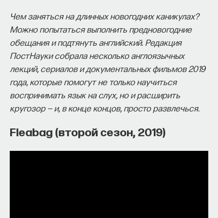
собственное будущее, почему результаты
Чем заняться на длинных новогодних каникулах?
образования раскрываются на длинной дистанции,
Можно попытаться выполнить предновогодние
и что на самом деле должен уметь студент,
обещания и подтянуть английский. Редакция
выходящий в сложный и быстро меняющийся мир.
ПостНауки собрала несколько англоязычных
лекций, сериалов и документальных фильмов 2019
А еще — почему ИИ не стоит просто запрещать,
года, которые помогут не только научиться
как использовать его для диалога, и зачем
воспринимать язык на слух, но и расширить
университету учить не только знаниям, но и самой
кругозор — и, в конце концов, просто развлечься.
практике мышления и коммуникации.
Fleabag (второй сезон, 2019)
Основатель ПостНауки Ивар Максутов запускает
проект Naukka Talents.
Это глобальная экосистема для поиска и найма
STEM-специалистов (Science, Technology,
Engineering, Mathematics) в самые амбициозные
Deep-Tech и Biotech проекты по всему миру. Если