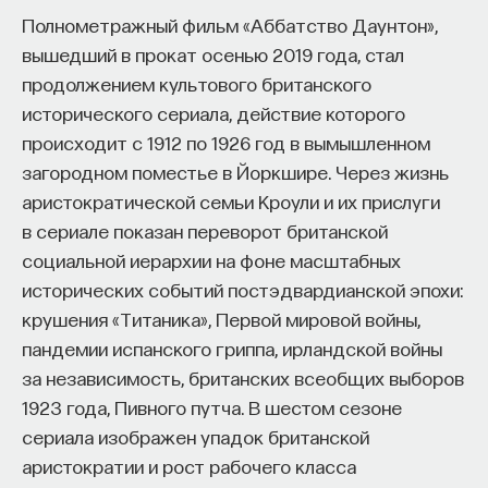
к сложному мышлению. Третья — развитие
Полнометражный фильм «Аббатство Даунтон»,
общества, вклад в то, каким оно будет.
вышедший в прокат осенью 2019 года, стал
И четвертая — социальная эффективность,
продолжением культового британского
то есть забота о том, как человек будет работать
исторического сериала, действие которого
за пределами университета и насколько
происходит с 1912 по 1926 год в вымышленном
эффективным окажется в команде и профессии.
загородном поместье в Йоркшире. Через жизнь
Университет не всегда может точно
аристократической семьи Кроули и их прислуги
предсказать, какие именно рабочие места ждут
в сериале показан переворот британской
выпускника, но сама эта оптика тоже остается
социальной иерархии на фоне масштабных
отдельной идеологией. В зависимости от того,
исторических событий постэдвардианской эпохи:
в какой из этих логик работает университет,
крушения «Титаника», Первой мировой войны,
у него будут совершенно разные ответы
пандемии испанского гриппа, ирландской войны
на вопрос о целях образования».
за независимость, британских всеобщих выборов
1923 года, Пивного путча. В шестом сезоне
Университет должен строить
сериала изображен упадок британской
будущее
аристократии и рост рабочего класса