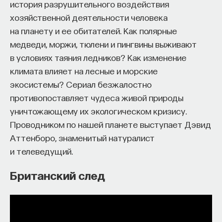
«Мыслить как учёный» — подкаст основателя
история разрушительного воздействия
ПостНауки Ивара Максутова о людях, которые
хозяйственной деятельности человека
меняют мир. В каждом выпуске — разговоры
на планету и ее обитателей. Как полярные
с исследователями, предпринимателями,
медведи, моржи, тюлени и пингвины выживают
инвесторами и изобретателями. За десятки
в условиях таяния ледников? Как изменение
эпизодов Ивар обсудил большие языковые
климата влияет на лесные и морские
модели вместе с Михаилом Бурцевым, цифровые
экосистемы? Сериал безжалостно
данные в фармацевтике с Ириной Ефименко,
противопоставляет чудеса живой природы
агротехнологии с Михаилом Тавером и много
других тем — от коучинга до фармакогенетики.
уничтожающему их экологическом кризису.
В будущих выпусках их список будет только
Проводником по нашей планете выступает Дэвид
расширяться — слушайте подкаст на
YouTube
,
Аттенборо, знаменитый натуралист
Яндекс Музыке
,
Apple Podcasts
,
VK
и
Spotify
.
и телеведущий.
Британский след
6/30/2026
НАПИСАТЬ НАМ