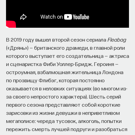
вы занимаетесь биоинформатикой, молекулярной
биологией, ИИ или другими наукоемкими
дисциплинами, проект поможет вам найти место
в командах, меняющих индустрию.
Как стать участником:
Заполнить анкету кандидата
В 2019 году вышел второй сезон сериала
Fleabag
Посмотреть текущие вакансии
(«Дрянь») — британского драмеди, в главной роли
которого выступает его создательница — актриса
и сценаристка Фиби Уоллер-Бридж. Героиня —
Образование работает дольше,
остроумная, взбалмошная жительница Лондона
чем кажется
по прозвищу Флибэг, которая постоянно
оказывается в неловких ситуациях (во многом из-
«Тема кажется простой: мы определяем цели,
за своего непростого характера). Шесть серий
движемся к ним — и дальше все должно
первого сезона представляют собой короткие
работать. Но в реальности с целеполаганием все
зарисовки из жизни девушки в неприветливом
намного сложнее. Проблема не только
мегаполисе: череда тусовок, алкоголь, попытки
во временном разрыве, когда результат должен
пережить смерть лучшей подруги и разобраться
проявиться через несколько лет. Ключевой