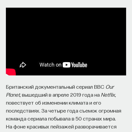
обратился к ИИ, а то, как именно он это делает.
Если воспринимать ИИ просто как помощника,
ресурс или способ сэкономить усилия, студенты
чаще всего лишь снижают когнитивную
нагрузку — а университет вообще не для этого
создан. Они некритично делегируют агенту
самые разные задачи и переносят в эту
коммуникацию далеко не лучшие привычки.
Но если использовать ИИ как сложного
собеседника, который заставляет уточнять
основания, спорить и продумывать собственную
Британский документальный сериал BBC
Our
позицию, тогда студент действительно
Planet
, вышедший в апреле 2019 года на
Netflix
,
продвигается. Решающее значение имеет
повествует об изменении климата и его
не объем общения и не тип задания, а характер
последствиях. За четыре года съемок огромная
самой коммуникации».
команда сериала побывала в 50 странах мира.
На фоне красивых пейзажей разворачивается