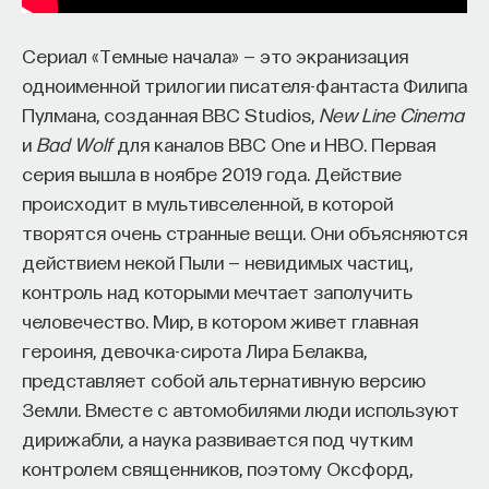
редкая возможность — мыслить на длинной
дистанции и реально влиять на будущее: на то,
Сериал «Темные начала» — это экранизация
как будет мыслить элита, как будет устроена
одноименной трилогии писателя-фантаста Филипа
экономика и как в целом будет разворачиваться
Пулмана, созданная BBC Studios,
New Line Cinema
общество».
и
Bad Wolf
для каналов BBC One и HBO. Первая
Знание нельзя просто передать
серия вышла в ноябре 2019 года. Действие
происходит в мультивселенной, в которой
«Сама проблема гораздо старше, чем может
творятся очень странные вещи. Они объясняются
показаться. Если преподаватель выдает задание,
действием некой Пыли — невидимых частиц,
студент перепоручает его нейросети, а потом
контроль над которыми мечтает заполучить
просто приносит готовый текст, это лишь делает
человечество. Мир, в котором живет главная
старую проблему совсем уж неустранимой.
героиня, девочка-сирота Лира Белаква,
Но и привычная университетская схема, в которой
представляет собой альтернативную версию
преподаватель что-то рассказал, студент что-то
Земли. Вместе с автомобилями люди используют
записал, а затем попытался пересказать это
дирижабли, а наука развивается под чутким
наизусть, тоже почти не оставляет места для
контролем священников, поэтому Оксфорд,