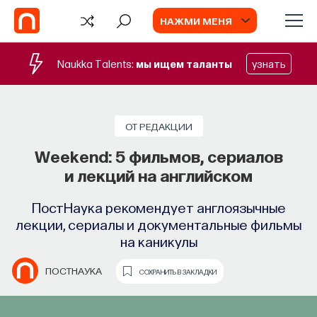
НАЖМИ МЕНЯ
Naukka Talents:
мы ищем таланты
узнать
ОТ РЕДАКЦИИ
Weekend: 5 фильмов, сериалов
и лекций на английском
ПостНаука рекомендует англоязычные
лекции, сериалы и документальные фильмы
на каникулы
ПОСТНАУКА
СОХРАНИТЬ В ЗАКЛАДКИ
TV
ИИ в университете, цели