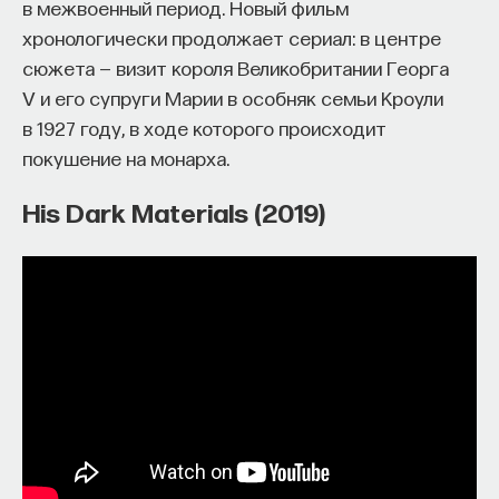
в межвоенный период. Новый фильм
«Есть представление о том, что университеты
хронологически продолжает сериал: в центре
готовят элиту, и отсюда возникает образ сложно
сюжета — визит короля Великобритании Георга
мыслящего, сложно устроенного человека.
V и его супруги Марии в особняк семьи Кроули
Но здесь возникает и другой, гораздо более
в 1927 году, в ходе которого происходит
трудный вопрос: кто вообще формирует
покушение на монарха.
целеполагание университета и кто задает тот
смысл, на который он работает? Мне кажется,
His Dark Materials (2019)
университет способен быть субъектом —
не просто выполнять внешний заказ,
а самостоятельно выбирать, на какое будущее
он работает. У него должна быть собственная
позиция: сначала определить, какое будущее
он хочет создавать, а затем разворачивать это
в своей деятельности. Когда университет
работает только под заказ, он занимает совсем
другую роль. У классического университета есть