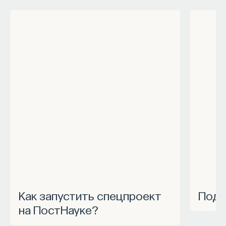
Как запустить спецпроект
Под
на ПостНауке?