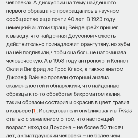
человека». А дискуссии на тему найденного
Внеси свой вклад в дело
первого образца не прекращались в научном
просвещения!
сообществе еще почти 40 лет. В 1923 году
немецкий анатом Франц Вейденрейх пришел
ПОДДЕРЖАТЬ ПОСТНАУКУ
к выводу, что найденная Доусоном челюсть
действительно принадлежит орангутану, но зубы
на ней подпилили, чтобы она больше напоминала
человеческую. А в 1953 году антропологи Кеннет
Окли и Вилфрид ле Грос Кларк, а также анатом
Джозеф Вайнер провели фторный анализ
окаменелостей и обнаружили, что найденные
образцы кто-то обработал бихроматом калия,
таким образом состарив и окрасив в цвет гравия
в карьере [
1
]. Исследователи опубликовали в
Times
статью с заявлением о том, что настоящий
возраст находки Доусона — не более 50 тысяч
лет, а «пилтдаунский человек» — не более чем