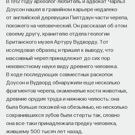
В 1912 году археолог-любитель и адвокат Чарльз
такое пространство и что такое время? Что
Доусон нашел в гравийном карьере недалеко
значит мыслить и что представляет собой наше
от английской деревушки Пилтдаун части черепа,
сознание? Реальна ли реальность и откуда
похожего на человеческий. Он рассказал об этом
мы знаем то, что знаем? Существует ли в мире
своему другу, хранителю отдела геологии
свобода?
Британского музея Артуру Вудворду. Тот
— Переосмыслите границы доверия
исследовал образец и пришел к выводу, что
собственному знанию.
массивный череп принадлежит до сих пор
неизвестному науке виду древнего человека.
Автор курса:
Диана Гаспарян
— кандидат
В ходе последующих совместных раскопок
философских наук, профессор Школы философии
Доусон и Вудворд обнаружили еще несколько
и культурологии факультета гуманитарных наук
фрагментов черепа, окаменелые кости животных,
НИУ ВШЭ.
древние орудия труда и нижнюю челюсть: она
была больше похожей на обезьянью, но несколько
3/30/2022
сохранившихся зубов были стерты так, словно
она все-таки принадлежала предку человека,
НАПИСАТЬ НАМ
жившему 500 тысяч лет назад.