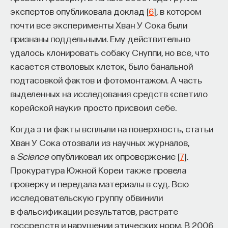
экспертов опубликовала доклад [
6
], в котором
почти все эксперименты Хван У Сока были
признаны поддельными. Ему действительно
удалось клонировать собаку Снуппи, но все, что
касается стволовых клеток, было банальной
подтасовкой фактов и фотомонтажом. А часть
выделенных на исследования средств «светило
корейской науки» просто присвоил себе.
Когда эти факты всплыли на поверхность, статьи
Хван У Сока отозвали из научных журналов,
а
Science
опубликовал их опровержение [
7
].
Прокуратура Южной Кореи также провела
проверку и передала материалы в суд. Всю
исследовательскую группу обвинили
в фальсификации результатов, растрате
госсредств и нарушении этических норм. В 2006