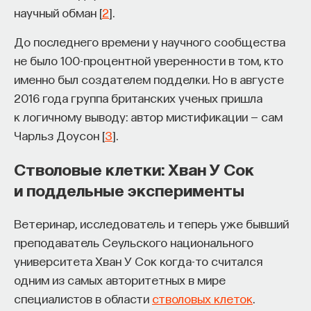
научный обман [
2
].
До последнего времени у научного сообщества
не было 100-процентной уверенности в том, кто
именно был создателем подделки. Но в августе
2016 года группа британских ученых пришла
к логичному выводу: автор мистификации — сам
Чарльз Доусон [
3
].
Стволовые клетки: Хван У Сок
и поддельные эксперименты
Ветеринар, исследователь и теперь уже бывший
преподаватель Сеульского национального
университета Хван У Сок когда-то считался
одним из самых авторитетных в мире
специалистов в области
стволовых клеток
.