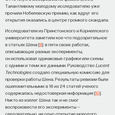
Талантливому молодому исследователю уже
прочили Нобелевскую премию, как вдруг его
открытия оказались в центре громкого скандала.
Исследователи из Принстонского и Корнеллского
университета заметили кое-что подозрительное
в статьях Шена [
9
]: в пяти своих работах,
описывающих разные эксперименты,
он использовал одинаковые графики или схемы
с одними и теми же данными. Руководство
Lucent
Technologies
создало специальную комиссию для
проверки работы Шена. Результаты ревизии были
ошеломительными: в 16 из 24 статей ученого
содержалась недостоверная информация [
10
].
Никто из коллег Шена так и не смог
воспроизвести его эксперименты —
следовательно, ни одно открытие молодого