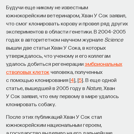
Будучи еще никому не известным
южнокорейским ветеринаром, Хван У Сок заявил,
что смог клонировать корову и провел ряд других
экспериментов в области генетики. В 2004–2005
годах в авторитетном научном журнале
Science
вышли две статьи Хван У Сока, в которых
утверждалось, что ученому и его коллегам
удалось добиться регенерации
эмбриональных
стволовых клеток
человека, полученных
с помощью клонирования [
4
], [
5
]. В еще одной
статье, вышедшей в 2005 году в
Nature
, Хван
У Сок заявил, что ему первому в мире удалось
клонировать собаку.
После этих публикаций Хван У Сок стал
южнокорейским национальным героем,
а государство выделило на его дальнейшие