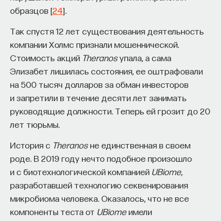
образцов [
24
].
Так спустя 12 лет существования деятельность
компании Холмс признали мошеннической.
Стоимость акций
Theranos
упала, а сама
Элизабет лишилась состояния, ее оштрафовали
на 500 тысяч долларов за обман инвесторов
и запретили в течение десяти лет занимать
руководящие должности. Теперь ей грозит до 20
лет тюрьмы.
История с
Theranos
не единственная в своем
роде. В 2019 году нечто подобное произошло
и с биотехнологической компанией
UBiome
,
разработавшей технологию секвенирования
микробиома человека. Оказалось, что не все
компоненты теста от
UBiome
имели