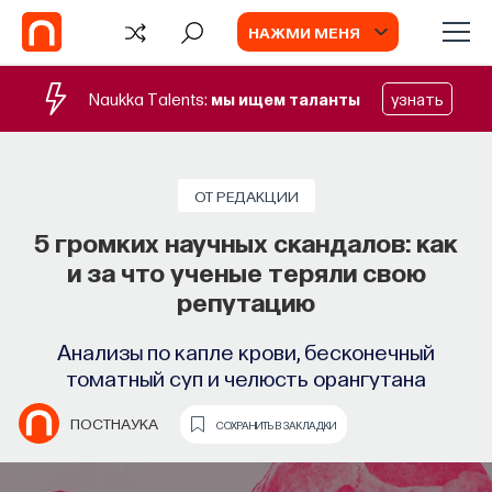
НАЖМИ МЕНЯ
Naukka Talents:
мы ищем таланты
узнать
СОБЫТИЯ
Философский поиск: начала
ОТ РЕДАКЦИИ
5 громких научных скандалов: как
Как философия помогает составлять
и за что ученые теряли свою
собственное мнение о происходящем
репутацию
в мире?
Анализы по капле крови, бесконечный
ПОСТНАУКА
СОХРАНИТЬ В ЗАКЛАДКИ
томатный суп и челюсть орангутана
ПОСТНАУКА
СОХРАНИТЬ В ЗАКЛАДКИ