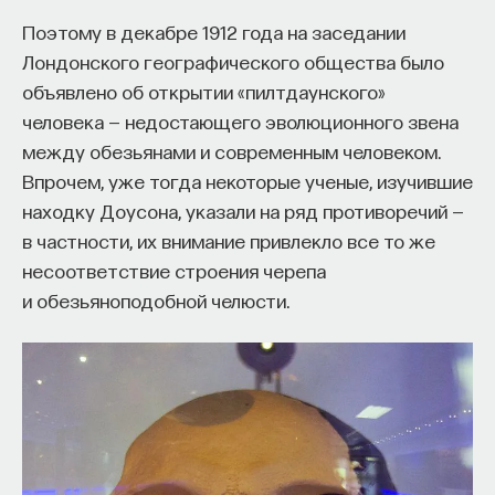
Поэтому в декабре 1912 года на заседании
Лондонского географического общества было
НАД МАТЕРИАЛОМ РАБОТАЛИ
объявлено об открытии «пилтдаунского»
человека — недостающего эволюционного звена
ПостНаука
между обезьянами и современным человеком.
команда ПостНауки
Впрочем, уже тогда некоторые ученые, изучившие
находку Доусона, указали на ряд противоречий —
в частности, их внимание привлекло все то же
НАУКА
несоответствие строения черепа
237 публикаций
и обезьяноподобной челюсти.
НАУКА
ЖУРНАЛ
ФИЛОСОФСКИЙ ПОИСК: НАЧАЛА