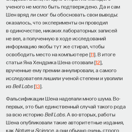
ученого не могло быть подтверждено. Да и сам
Шен вряд ли смог бы обосновать свои выводы:
оказалось, что эксперименты он проводил
в одиночестве, никаких лабораторных записей
не вел, а полученную в ходе исследований
информацию якобы тут же стирал, чтобы
освободить место на компьютере [
11
]. В итоге
статьи Яна Хендрика Шена отозвали [
12
],
врученные ему премии аннулировали, а самого
исследователя лишили ученой степени и уволили
из
Bell Labs
[
13
].
Фальсификации Шена наделали много шума. Во-
первых, это был единственный случай такого рода
за всю историю
Bell Labs
. А во-вторых, работы
Шена опубликовали такие авторитетные издания,
как
Nature
и
Science
, а они обычно очень строго