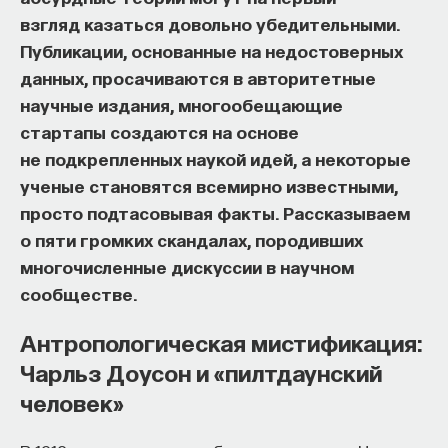
взгляд казаться довольно убедительными.
начала»
.
Публикации, основанные на недостоверных
Слушатели курса убедятся в том, что
данных, просачиваются в авторитетные
философский поиск — это не только каскад
научные издания, многообещающие
занимательных головоломок, но и набор
стартапы создаются на основе
инструментов, жизненно необходимых для
не подкрепленных наукой идей, а некоторые
современного человека.
ученые становятся всемирно известными,
просто подтасовывая факты. Рассказываем
Пройдя этот курс, вы:
о пяти громких скандалах, породивших
— Овладеете ключевыми для независимого
многочисленные дискуссии в научном
мышления навыками: научитесь критически
сообществе.
воспринимать информацию и логично
Антропологическая мистификация:
и аргументированно доказывать свою точку
зрения.
Чарльз Доусон и «пилтдаунский
человек»
— Узнаете, как философия отвечает
на основополагающие вопросы человечества: что