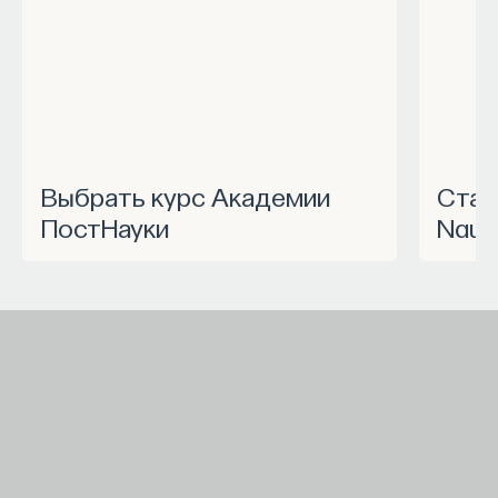
Выбрать курс Академии
Станьте частью программы
ПостНауки
Nauk