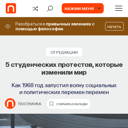
НАЖМИ МЕНЯ
Разобраться в
привычных явлениях
с
начать
помощью философии
СОБЫТИЯ
Философский поиск: начала
ОТ РЕДАКЦИИ
5 студенческих протестов, которые
Как философия помогает составлять
изменили мир
собственное мнение о происходящем
в мире?
Как 1968 год запустил волну социальных
и политических перемен перемен
ПОСТНАУКА
СОХРАНИТЬ В ЗАКЛАДКИ
ПОСТНАУКА
СОХРАНИТЬ В ЗАКЛАДКИ