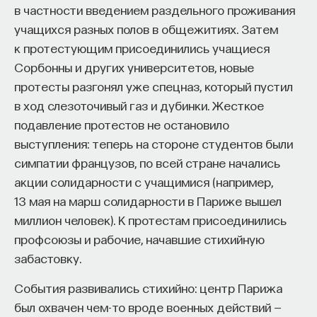
в частности введением раздельного проживания
учащихся разных полов в общежитиях. Затем
к протестующим присоединились учащиеся
Сорбонны и других университетов, новые
протесты разгонял уже спецназ, который пустил
в ход слезоточивый газ и дубинки. Жесткое
подавление протестов не остановило
КУРС
Философский поиск: начала
выступления: теперь на стороне студентов были
симпатии французов, по всей стране начались
акции солидарности с учащимися (например,
СОХРАНИТЬ КУРС
13 мая на марш солидарности в Париже вышел
миллион человек). К протестам присоединились
профсоюзы и рабочие, начавшие стихийную
забастовку.
События развивались стихийно: центр Парижа
был охвачен чем-то вроде военных действий —