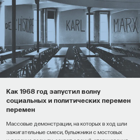
Как философия помогает составлять
собственное мнение
о происходящем в мире?
Как 1968 год запустил волну
Как философия помогает понять мир, в котором
социальных и политических перемен
мы живем, расширять собственные
перемен
представления об окружающей
действительности и познавать самого себя?
Массовые демонстрации, на которых в ход шли
Ответы на эти и другие вопросы можно найти,
зажигательные смеси, булыжники с мостовых
записавшись
на курс «Философский поиск: