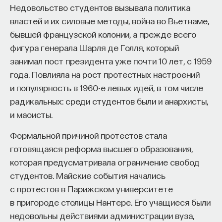
Недовольство студентов вызывала политика
властей и их силовые методы, война во Вьетнаме,
бывшей французской колонии, а прежде всего
НАД МАТЕРИАЛОМ РАБОТАЛИ
фигура генерала Шарля де Голля, который
ПостНаука
занимал пост президента уже почти 10 лет, с 1959
команда ПостНауки
года. Повлияла на рост протестных настроений
и популярность в 1960-е левых идей, в том числе
радикальных: среди студентов были и анархисты,
НАУКА
и маоисты.
237 публикаций
Формальной причиной протестов стала
готовящаяся реформа высшего образования,
НАУКА
ЖУРНАЛ
которая предусматривала ограничение свобод
ФИЛОСОФСКИЙ ПОИСК: НАЧАЛА
студентов. Майские события начались
с протестов в Парижском университете
в пригороде столицы Нантере. Его учащиеся были
недовольны действиями администрации вуза,