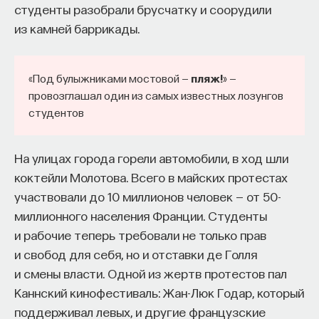
студенты разобрали брусчатку и соорудили
Внеси свой вклад в дело
из камней баррикады.
просвещения!
«Под булыжниками мостовой —
пляж!
» —
ПОДДЕРЖАТЬ ПОСТНАУКУ
провозглашал один из самых известных лозунгов
студентов
На улицах города горели автомобили, в ход шли
коктейли Молотова. Всего в майских протестах
участвовали до 10 миллионов человек — от 50-
миллионного населения Франции. Студенты
и рабочие теперь требовали не только прав
и свобод для себя, но и отставки де Голля
и смены власти. Одной из жертв протестов пал
Каннский кинофестиваль: Жан-Люк Годар, который
поддерживал левых, и другие французские