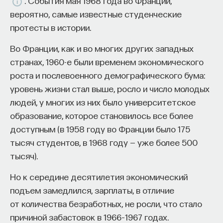
. События мая 1968 года во Франции,
такое пространство и что такое время? Что
вероятно, самые известные студенческие
значит мыслить и что представляет собой наше
протесты в истории.
сознание? Реальна ли реальность и откуда
мы знаем то, что знаем? Существует ли в мире
Во Франции, как и во многих других западных
свобода?
странах, 1960-е были временем экономического
роста и послевоенного демографического бума:
— Переосмыслите границы доверия
уровень жизни стал выше, росло и число молодых
собственному знанию.
людей, у многих из них было университетское
образование, которое становилось все более
Автор курса:
Диана Гаспарян
— кандидат
доступным (в 1958 году во Франции было 175
философских наук, профессор Школы философии
тысяч студентов, в 1968 году — уже более 500
и культурологии факультета гуманитарных наук
тысяч).
НИУ ВШЭ.
Но к середине десятилетия экономический
3/30/2022
подъем замедлился, зарплаты, в отличие
от количества безработных, не росли, что стало
НАПИСАТЬ НАМ
причиной забастовок в 1966–1967 годах.