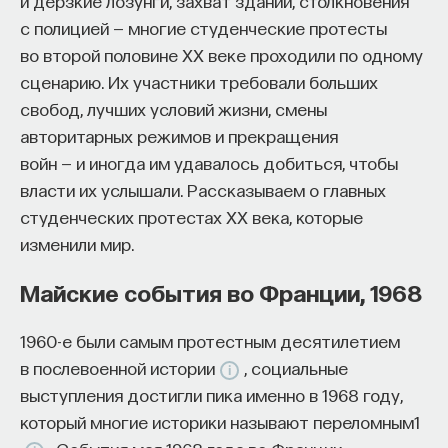
и дерзкие лозунги, захват зданий, столкновения
начала»
.
с полицией — многие студенческие протесты
во второй половине ХХ веке проходили по одному
Слушатели курса убедятся в том, что
сценарию. Их участники требовали больших
философский поиск — это не только каскад
свобод, лучших условий жизни, смены
занимательных головоломок, но и набор
авторитарных режимов и прекращения
инструментов, жизненно необходимых для
войн — и иногда им удавалось добиться, чтобы
современного человека.
власти их услышали. Рассказываем о главных
Пройдя этот курс, вы:
студенческих протестах ХХ века, которые
изменили мир.
— Овладеете ключевыми для независимого
мышления навыками: научитесь критически
Майские события во Франции, 1968
воспринимать информацию и логично
и аргументированно доказывать свою точку
1960-е были самым протестным десятилетием
зрения.
в послевоенной истории
, социальные
выступления достигли пика именно в 1968 году,
— Узнаете, как философия отвечает
который многие историки называют переломным1
на основополагающие вопросы человечества: что