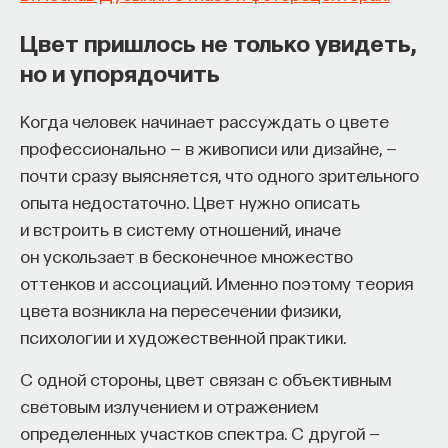
обратился к ИИ, а то, как именно он это делает.
Если воспринимать ИИ просто как помощника,
Цвет пришлось не только увидеть,
ресурс или способ сэкономить усилия, студенты
но и упорядочить
чаще всего лишь снижают когнитивную
нагрузку — а университет вообще не для этого
Когда человек начинает рассуждать о цвете
создан. Они некритично делегируют агенту
профессионально — в живописи или дизайне, —
самые разные задачи и переносят в эту
почти сразу выясняется, что одного зрительного
коммуникацию далеко не лучшие привычки.
опыта недостаточно. Цвет нужно описать
Но если использовать ИИ как сложного
и встроить в систему отношений, иначе
собеседника, который заставляет уточнять
он ускользает в бесконечное множество
основания, спорить и продумывать собственную
оттенков и ассоциаций. Именно поэтому теория
позицию, тогда студент действительно
цвета возникла на пересечении физики,
продвигается. Решающее значение имеет
психологии и художественной практики.
не объем общения и не тип задания, а характер
С одной стороны, цвет связан с объективным
самой коммуникации».
световым излучением и отражением
определенных участков спектра. С другой —