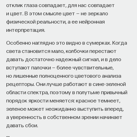
эффект образования не раскрывается в тот
отклик глаза совпадает, для нас совпадает
момент, когда выпускник выходит на работу, —
и цвет. В этом смысле цвет — не зеркало
тогда все только начинается. Дальше человек
физической реальности, а ее нейронная
адаптируется и еще много лет пользуется тем,
интерпретация.
что получил в университете. Если задуматься, как
Особенно наглядно это видно в сумерках. Когда
долго он опирается на свое первое образование,
света становится мало, колбочки перестают
речь идет не о нескольких годах,
давать достаточно надежный сигнал, и в дело
а о десятилетиях».
вступают палочки — более чувствительные,
но лишенные полноценного цветового анализа
У университета четыре цели
рецепторы. Они лучше работают в сине-зеленой
«Мы выделили четыре идеологии образования.
области спектра, поэтому в полутьме привычный
Первая — развитие и трансляция
порядок яркости меняется: красное темнеет,
дисциплинарного знания, где в центре находится
зеленое может неожиданно выступить вперед,
само знание, а не человек и не рынок труда.
а уверенность в собственном зрении начинает
Вторая — формирование определенного типа
давать сбои.
человека, например человека, способного