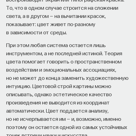
То, что в одном случае строится на сложении
ИСКУССТВЕННЫЙ ИНТЕЛЛЕКТ
УНИВЕРСИТЕТ
света, а в другом — на вычитании красок,
показывает: цвет живет по-разному
АКАДЕМИЧЕСКАЯ СРЕДА
ОБУЧЕНИЕ
в зависимости от среды.
НЕЙРОСЕТЕВЫЕ АРХИТЕКТУРЫ
При этом любая система остается лишь
СТРОИТЕЛИ БУДУЩЕГО
инструментом, а не последней истиной. Теория
цвета помогает говорить о пространственном
воздействии и эмоциональных ассоциациях,
но не может до конца заменить художественную
ПАРТНЁР ПРОЕКТА
интуицию. Цветовой строй картины можно
описывать, однако эстетическое качество
произведения не выводится из координат
автоматически. Цвет поддается анализу,
Что такое партнёрский материал?
но не исчерпывается им — и, возможно, именно
поэтому он остается одной из самых устойчивых
точек встречи науки и искусства.