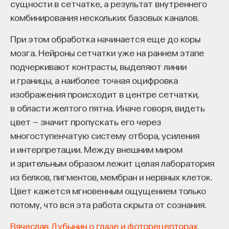
мысли. Знание не передается в готовом виде —
сущности в сетчатке, а результат внутреннего
оно формируется. Нам долго казалось, что
комбинирования нескольких базовых каналов.
преподаватель может просто хорошо и логично
При этом обработка начинается еще до коры
изложить материал, а студент — зафиксировать
мозга. Нейроны сетчатки уже на раннем этапе
его и затем воспроизвести. Но самый важный
подчеркивают контрасты, выделяют линии
момент происходит потом, когда человек
и границы, а наиболее точная оцифровка
остается один на один с этим материалом
изображения происходит в центре сетчатки,
и пытается что-то с ним сделать. И получается,
в области желтого пятна. Иначе говоря, видеть
что настоящее образование происходит
цвет — значит пропускать его через
не в аудитории, а за ее пределами».
многоступенчатую систему отбора, усиления
ИИ полезен не как костыль, а как
и интерпретации. Между внешним миром
сложный собеседник
и зрительным образом лежит целая лаборатория
из белков, пигментов, мембран и нервных клеток.
«Мы не наказываем студентов за использование
Цвет кажется мгновенным ощущением только
ИИ, потому что сам факт его использования еще
потому, что вся эта работа скрыта от сознания.
ничего не объясняет. Важно не то, что студент
Вячеслав Дубынин о глазе и фоторецепторах.