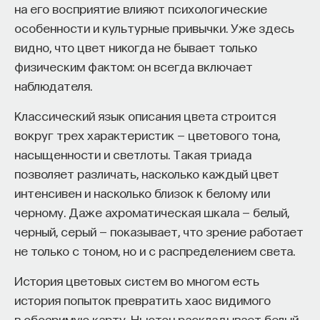
«Мыслить как учёный» — подкаст основателя
на его восприятие влияют психологические
ПостНауки Ивара Максутова о людях, которые
особенности и культурные привычки. Уже здесь
меняют мир. В каждом выпуске — разговоры
видно, что цвет никогда не бывает только
с исследователями, предпринимателями,
физическим фактом: он всегда включает
инвесторами и изобретателями. За десятки
наблюдателя.
эпизодов Ивар обсудил большие языковые
модели вместе с Михаилом Бурцевым, цифровые
Классический язык описания цвета строится
данные в фармацевтике с Ириной Ефименко,
вокруг трех характеристик — цветового тона,
агротехнологии с Михаилом Тавером и много
насыщенности и светлоты. Такая триада
других тем — от коучинга до фармакогенетики.
позволяет различать, насколько каждый цвет
В будущих выпусках их список будет только
расширяться — слушайте подкаст на
YouTube
,
интенсивен и насколько близок к белому или
Яндекс Музыке
,
Apple Podcasts
,
VK
и
Spotify
.
черному. Даже ахроматическая шкала — белый,
черный, серый — показывает, что зрение работает
не только с тоном, но и с распределением света.
6/30/2026
История цветовых систем во многом есть
НАПИСАТЬ НАМ
история попыток превратить хаос видимого
в обозримую карту. Ньютон раскладывает белый