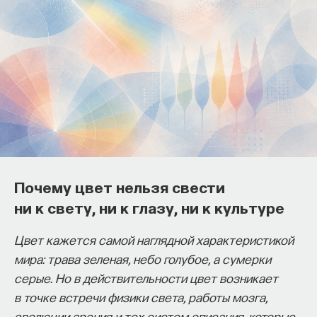
образования и рынок труда —
«Мыслить как учёный» #57
ИВАР МАКСУТОВ
СОХРАНИТЬ В ЗАКЛАДКИ
Зачем университету длинный
горизонт планирования и как
ИИ меняет саму организацию
мышления и обучения
Почему цвет нельзя свести
ни к свету, ни к глазу, ни к культуре
В новом эпизоде «Мыслить как ученый»
Ивар
Максутов
беседует с
Ульяной Раведовской
о том,
Цвет кажется самой наглядной характеристикой
зачем университет нужен в эпоху ИИ и почему
мира: трава зеленая, небо голубое, а сумерки
высшее образование нельзя сводить к быстрой
серые. Но в действительности цвет возникает
подготовке под нужды рынка.
в точке встречи физики света, работы мозга,
Они обсуждают, как университеты выбирают
эволюции зрения и тех систем описания, которые