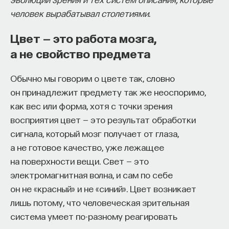
собственное будущее, почему результаты
человек вырабатывал столетиями.
образования раскрываются на длинной дистанции,
Цвет — это работа мозга,
и что на самом деле должен уметь студент,
а не свойство предмета
выходящий в сложный и быстро меняющийся мир.
А еще — почему ИИ не стоит просто запрещать,
Обычно мы говорим о цвете так, словно
как использовать его для диалога, и зачем
он принадлежит предмету так же неоспоримо,
университету учить не только знаниям, но и самой
как вес или форма, хотя с точки зрения
практике мышления и коммуникации.
восприятия цвет — это результат обработки
сигнала, который мозг получает от глаза,
а не готовое качество, уже лежащее
Основатель ПостНауки Ивар Максутов запускает
на поверхности вещи. Свет — это
проект Naukka Talents.
электромагнитная волна, и сам по себе
Это глобальная экосистема для поиска и найма
он не «красный» и не «синий». Цвет возникает
STEM-специалистов (Science, Technology,
лишь потому, что человеческая зрительная
Engineering, Mathematics) в самые амбициозные
система умеет по-разному реагировать
Deep-Tech и Biotech проекты по всему миру. Если