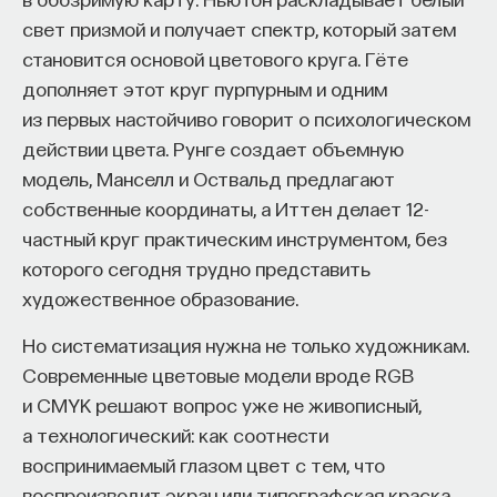
свет призмой и получает спектр, который затем
становится основой цветового круга. Гёте
НАД МАТЕРИАЛОМ РАБОТАЛИ
дополняет этот круг пурпурным и одним
из первых настойчиво говорит о психологическом
Ивар Максутов
действии цвета. Рунге создает объемную
издатель, сооснователь Редакционно-
модель, Манселл и Оствальд предлагают
издательского дома "ПостНаука", религиовед
собственные координаты, а Иттен делает 12-
Ульяна Раведовская
частный круг практическим инструментом, без
которого сегодня трудно представить
художественное образование.
Сения Долгачева
Но систематизация нужна не только художникам.
редактор ПостНауки
Современные цветовые модели вроде RGB
и CMYK решают вопрос уже не живописный,
а технологический: как соотнести
ИСКУССТВЕННЫЙ ИНТЕЛЛЕКТ
воспринимаемый глазом цвет с тем, что
220 публикаций
воспроизводит экран или типографская краска.