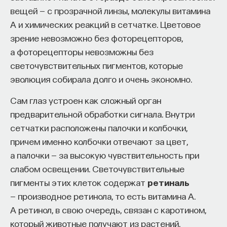
«Есть представление о том, что университеты
вещей — с прозрачной линзы, молекулы витамина
готовят элиту, и отсюда возникает образ сложно
А и химических реакций в сетчатке. Цветовое
мыслящего, сложно устроенного человека.
зрение невозможно без фоторецепторов,
Но здесь возникает и другой, гораздо более
а фоторецепторы невозможны без
трудный вопрос: кто вообще формирует
светочувствительных пигментов, которые
целеполагание университета и кто задает тот
эволюция собирала долго и очень экономно.
смысл, на который он работает? Мне кажется,
Сам глаз устроен как сложный орган
университет способен быть субъектом —
предварительной обработки сигнала. Внутри
не просто выполнять внешний заказ,
сетчатки расположены палочки и колбочки,
а самостоятельно выбирать, на какое будущее
причем именно колбочки отвечают за цвет,
он работает. У него должна быть собственная
а палочки — за высокую чувствительность при
позиция: сначала определить, какое будущее
слабом освещении. Светочувствительные
он хочет создавать, а затем разворачивать это
пигменты этих клеток содержат
ретиналь
в своей деятельности. Когда университет
— производное ретинола, то есть витамина А.
работает только под заказ, он занимает совсем
А ретинол, в свою очередь, связан с каротином,
другую роль. У классического университета есть
который животные получают из растений.