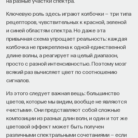
на разные участки спектра.
вы занимаетесь биоинформатикой, молекулярной
биологией, ИИ или другими наукоемкими
Ключевую роль здесь играют колбочки — три типа
дисциплинами, проект поможет вам найти место
рецепторов, чувствительных к красной, зеленой
в командах, меняющих индустрию.
и синей областям спектра. Но даже эта
Как стать участником:
привычная схема упрощает реальность: каждая
Заполнить анкету кандидата
колбочка не прикреплена к одной-единственной
Посмотреть текущие вакансии
длине волны, а реагирует на целый диапазон,
просто с разной интенсивностью. Поэтому мозг
Образование работает дольше,
всякий раз вычисляет цвет по соотношению
чем кажется
сигналов.
«Тема кажется простой: мы определяем цели,
Из этого следует важная вещь: большинство
движемся к ним — и дальше все должно
цветов, которые мы видим, вообще не являются
работать. Но в реальности с целеполаганием все
«чистыми». Они представляют собой сложные
намного сложнее. Проблема не только
композиции из разных длин волн, и один и тот же
во временном разрыве, когда результат должен
цветовой эффект может быть получен
проявиться через несколько лет. Ключевой
различными спектральными сочетаниями — если