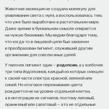
редкая возможность — мыслить на длинной
дистанции и реально влиять на будущее: на то,
Животная эволюция не создала молекулу для
как будет мыслить элита, как будет устроена
улавливания света с нуля, а воспользовалась тем,
экономика и как в целом будет разворачиваться
что уже было выработано в растительном мире.
общество».
Даже зрение в буквальном смысле опирается
на чужую биохимию. Мы видим благодаря тому,
Знание нельзя просто передать
что когда-то в пищевой цепи был захвачен
и преобразован пигмент, служивший другим
«Сама проблема гораздо старше, чем может
организмам для совсем иных целей.
показаться. Если преподаватель выдает задание,
студент перепоручает его нейросети, а потом
У палочек пигмент один —
родопсин
, а у колбочек
просто приносит готовый текст, это лишь делает
три типа йодопсинов, каждый из которых смещен
старую проблему совсем уж неустранимой.
к своей части спектра: красной, зеленой или
Но и привычная университетская схема, в которой
синей. Но итоговое переживание цвета
преподаватель что-то рассказал, студент что-то
рождается не на уровне отдельной клетки,
записал, а затем попытался пересказать это
а в интеграции их сигналов, поэтому лиловый,
наизусть, тоже почти не оставляет места для
оранжевый или салатовый — это не отдельные