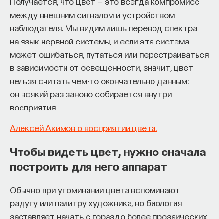
Получается, что цвет — это всегда компромисс
к сложному мышлению. Третья — развитие
между внешним сигналом и устройством
общества, вклад в то, каким оно будет.
наблюдателя. Мы видим лишь перевод спектра
И четвертая — социальная эффективность,
на язык нервной системы, и если эта система
то есть забота о том, как человек будет работать
может ошибаться, путаться или перестраиваться
за пределами университета и насколько
в зависимости от освещенности, значит, цвет
эффективным окажется в команде и профессии.
нельзя считать чем-то окончательно данным:
Университет не всегда может точно
он всякий раз заново собирается внутри
предсказать, какие именно рабочие места ждут
восприятия.
выпускника, но сама эта оптика тоже остается
отдельной идеологией. В зависимости от того,
Алексей Акимов о восприятии цвета.
в какой из этих логик работает университет,
Чтобы видеть цвет, нужно сначала
у него будут совершенно разные ответы
построить для него аппарат
на вопрос о целях образования».
Университет должен строить
Обычно при упоминании цвета вспоминают
будущее
радугу или палитру художника, но биология
заставляет начать с гораздо более прозаических