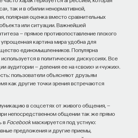
а», так и в обилии ненормативной,
я, полярная оценка вместо сравнительных
объекта или ситуации. Важнейшей
титеза — прямое противопоставление плохого
ая упрощенная картина мира удобна для
бщество единомышленников. Популярна
о используется в политических дискуссиях. Все
 аудитории — деления ее на «своих» и «чужих».
ость: пользователи объясняют друзьям
ремя как другие точки зрения встречаются
уникацию в соцсетях от живого общения, —
при непосредственном общении так же прямо
ь в
Facebook
маскируется под устную:
авные предложения и другие приемы,