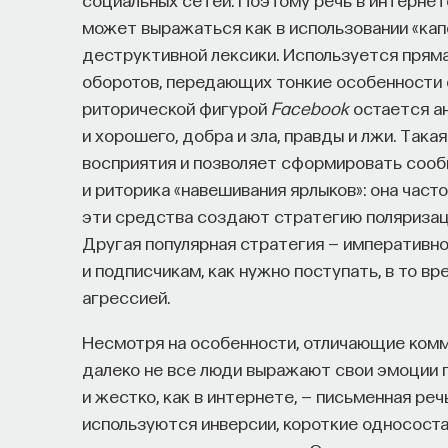
может выражаться как в использовании «капс
деструктивной лексики. Используется пряма
оборотов, передающих тонкие особенности 
риторической фигурой
Facebook
остается ан
и хорошего, добра и зла, правды и лжи. Так
восприятия и позволяет сформировать соо
и риторика «навешивания ярлыков»: она част
эти средства создают стратегию поляризации
Другая популярная стратегия — императивн
и подписчикам, как нужно поступать, в то в
агрессией.
Несмотря на особенности, отличающие комм
далеко не все люди выражают свои эмоции 
и жестко, как в интернете, — письменная реч
используются инверсии, короткие односост