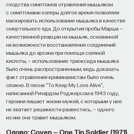
сходства симптомов отравления мышьяком
с симптомами холеры долгое время позволяли
маскировать использование мышьяка в качестве
смертельного яда. До открытия пробы Марша —
качественной реакции на мышьяк, основанной
на возможности восстановления соединений
мышьяка до арсина при помощи соляной
кислоты, — использование триоксида мышьяка
было очень распространенным, ведь доказать
факт отравления криминалистам было очень
сложно. В песне “To Keep My Love Alive”,
написанной Ричардом Роджерсом в 1943 году,
героиня лишает жизни мужей, с которыми у нее
не хватает решимости развестись, — одного
из них она травит мышьяком.
Олово: Coven — One Tin Soldier (1971)