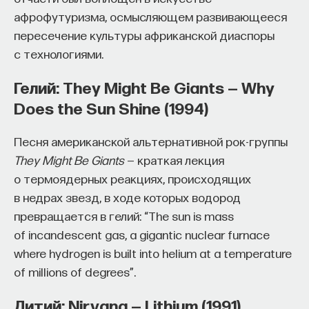
кандидат медицинских наук, доцент Первого
МГМУ им. И. М. Сеченова
афрофутуризма, осмысляющем развивающееся
пересечение культуры африканской диаспоры
с технологиями.
МЕДИЦИНА
651 публикация
Гелий: They Might Be Giants — Why
Does the Sun Shine (1994)
МЕДИЦИНА
СОН
СОМНОЛОГИЯ
Песня американской альтернативной рок-группы
БЕССОННИЦА
ЕСТЕСТВЕННЫЕ НАУКИ
They Might Be Giants
— краткая лекция
ЖУРНАЛ
НАУКА СНА
о термоядерных реакциях, происходящих
в недрах звезд, в ходе которых водород
превращается в гелий: “The sun is mass
of incandescent gas, a gigantic nuclear furnace
where hydrogen is built into helium at a temperature
of millions of degrees”.
Литий: Nirvana — Lithium (1991)