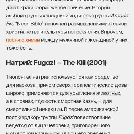
дают красно-оранжевое свечение. Второй
альбом группы канадской инди-рок-группы
Arcade
Fire
“Neon Bible” наполнен размышлениями о связи
христианства и культуры потребления. Впрочем,
песня о химии
между мужчиной и женщиной у них
тоже есть.
Натрий: Fugazi — The Kill (2001)
Тиопентал натрия используется как средство
для наркоза, причем сверхтерапевтические дозы
широко применяются для усыпления животных,
а в странах, где есть смертная казнь, — для
смертельной инъекции. В песне американской
пост-хардкор-группы
Fugazi
повествование
ведется от лица человека, приговоренного
к смертной казни и ожидающего введения