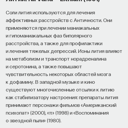
Соли лития используются для лечения
аффективных расстройств с Античности. Они
КУРС
применяются при лечении маниакальных
Наука сна: как управлять
и гипоманиакальных фаз биполярного
своим сном
расстройства, а также для профилактики
и лечения тяжелых депрессий. Ионы лития влияют
СОХРАНИТЬ КУРС
на метаболизм и транспорт норадреналина
и серотонина, а также повышают
чувствительность некоторых областей мозга
к дофамину. В западной музыке и кино
существуют многочисленные отсылки к литию
как стабилизатору настроения: препараты лития
принимают персонажи фильмов «Американский
психопат» (2000), «π» (1998) и «Воспоминания
Внеси свой вклад в дело
о звездной пыли» (1980).
просвещения!