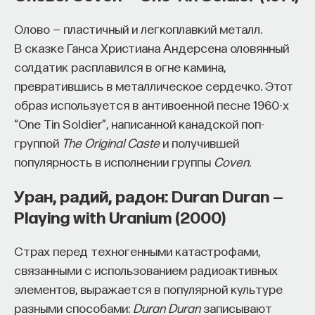
Олово — пластичный и легкоплавкий металл.
В сказке Ганса Христиана Андерсена оловянный
солдатик расплавился в огне камина,
превратившись в металлическое сердечко. Этот
образ используется в антивоенной песне 1960-х
“One Tin Soldier”, написанной канадской поп-
группой
The Original Caste
и получившей
популярность в исполнении группы
Coven
.
Уран, радий, радон: Duran Duran —
Playing with Uranium (2000)
Страх перед техногенными катастрофами,
связанными с использованием радиоактивных
элементов, выражается в популярной культуре
разными способами:
Duran Duran
записывают