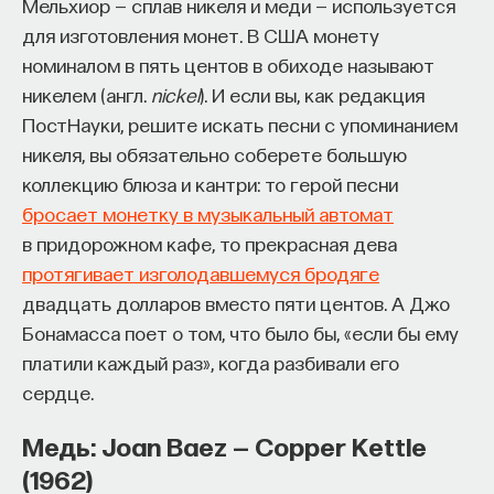
Мельхиор — сплав никеля и меди — используется
для изготовления монет. В США монету
номиналом в пять центов в обиходе называют
никелем (англ.
nickel
). И если вы, как редакция
ПостНауки, решите искать песни с упоминанием
никеля, вы обязательно соберете большую
коллекцию блюза и кантри: то герой песни
бросает монетку в музыкальный автомат
в придорожном кафе, то прекрасная дева
протягивает изголодавшемуся бродяге
двадцать долларов вместо пяти центов. А Джо
Бонамасса поет о том, что было бы, «если бы ему
платили каждый раз», когда разбивали его
сердце.
Медь: Joan Baez — Copper Kettle
(1962)