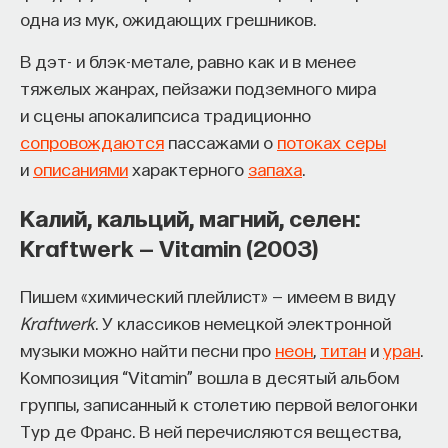
одна из мук, ожидающих грешников.
В дэт- и блэк-метале, равно как и в менее
тяжелых жанрах, пейзажи подземного мира
и сцены апокалипсиса традиционно
сопровождаются
пассажами о
потоках серы
и
описаниями
характерного
запаха
.
Калий, кальций, магний, селен:
Kraftwerk — Vitamin (2003)
Пишем «химический плейлист» — имеем в виду
Kraftwerk
. У классиков немецкой электронной
музыки можно найти песни про
неон
,
титан
и
уран
.
Композиция “Vitamin” вошла в десятый альбом
группы, записанный к столетию первой велогонки
Тур де Франс. В ней перечисляются вещества,