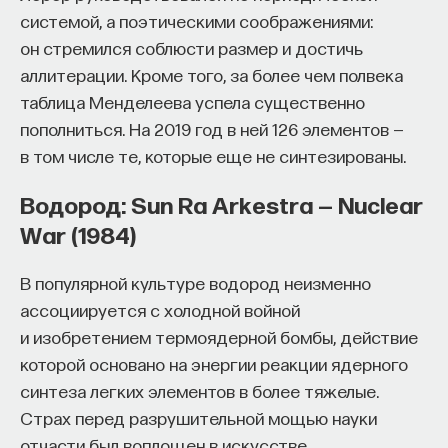
системой, а поэтическими соображениями:
Автор курса:
Михаил Полуэктов
— врач-
он стремился соблюсти размер и достичь
сомнолог, доцент кафедры нервных
аллитерации. Кроме того, за более чем полвека
болезней и нейрохирургии Первого МГМУ
таблица Менделеева успела существенно
им. И. М. Сеченова, заведующий отделением
пополниться. На 2019 год в ней 126 элементов —
медицины сна университетской клинической
в том числе те, которые еще не синтезированы.
больницы № 3.
Водород: Sun Ra Arkestra — Nuclear
3/10/2025
War (1984)
НАПИСАТЬ НАМ
В популярной культуре водород неизменно
ассоциируется с холодной войной
и изобретением термоядерной бомбы, действие
которой основано на энергии реакции ядерного
НАД МАТЕРИАЛОМ РАБОТАЛИ
синтеза легких элементов в более тяжелые.
Страх перед разрушительной мощью науки
Михаил Полуэктов
отчасти был воплощен в искусстве