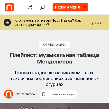
НАЖМИ МЕНЯ
Кто такие
партнеры ПостНауки?
Как
узнать
стать одним из них?
СОБЫТИЯ
Наука сна: как управлять своим
ОТ РЕДАКЦИИ
сном
Плейлист: музыкальная таблица
Менделеева
Почти треть жизни мы тратим на сон, но как
он работает и можно ли его приручить?
Песни о радиоактивных элементах,
токсичных соединениях и алюминиевых
МИХАИЛ ПОЛУЭКТОВ
СОХРАНИТЬ В ЗАКЛАДКИ
огурцах
ПОСТНАУКА
СОХРАНИТЬ В ЗАКЛАДКИ