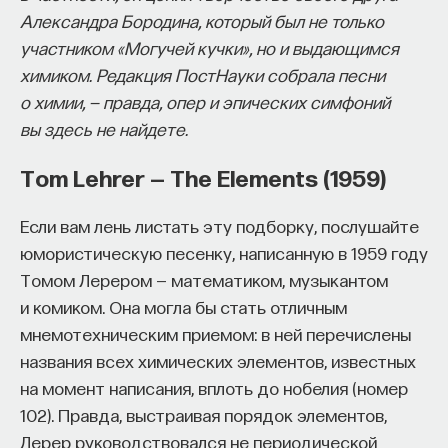
Александра Бородина, который был не только
восполнялись и мы просыпались отдохнувшими.
участником «Могучей кучки», но и выдающимся
Ответы на эти и другие вопросы можно найти,
химиком. Редакция ПостНауки собрала песни
записавшись
на курс «Наука сна: как управлять
о химии, — правда, опер и эпических симфоний
своим сном»
.
вы здесь не найдете.
Пройдя этот курс, вы научитесь:
Tom Lehrer — The Elements (1959)
— Лучше понимать, что происходит с нами
Если вам лень листать эту подборку, послушайте
во сне
юмористическую песенку, написанную в 1959 году
— Заботиться о качестве своего сна
Томом Лерером — математиком, музыкантом
и комиком. Она могла бы стать отличным
— Определять, какими способами можно
мнемотехническим приемом: в ней перечислены
улучшить свой сон
названия всех химических элементов, известных
— Использовать когнитивно-поведенческую
на момент написания, вплоть до нобелия (номер
терапию и другие подходы при нарушениях
102). Правда, выстраивая порядок элементов,
сна
Лерер руководствовался не периодической