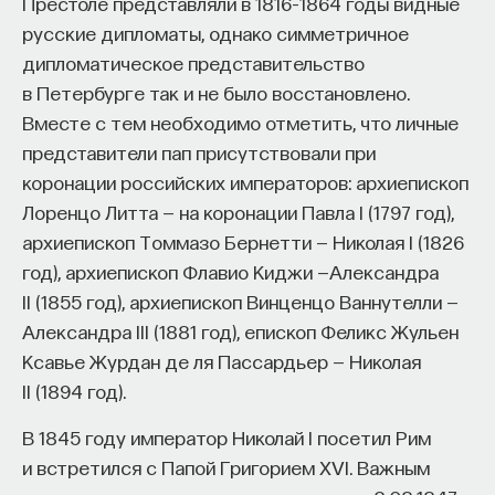
Престоле представляли в 1816–1864 годы видные
русские дипломаты, однако симметричное
дипломатическое представительство
в Петербурге так и не было восстановлено.
Вместе с тем необходимо отметить, что личные
представители пап присутствовали при
коронации российских императоров: архиепископ
Лоренцо Литта — на коронации Павла I (1797 год),
архиепископ Томмазо Бернетти — Николая I (1826
год), архиепископ Флавио Киджи —Александра
II (1855 год), архиепископ Винценцо Ваннутелли —
Александра III (1881 год), епископ Феликс Жульен
Ксавье Журдан де ля Пассардьер — Николая
II (1894 год).
В 1845 году император Николай I посетил Рим
и встретился с Папой Григорием XVI. Важным