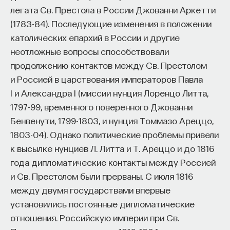
легата Св. Престола в России Джованни Аркетти
(1783-84). Последующие изменения в положении
католических епархий в России и другие
неотложные вопросы способствовали
продолжению контактов между Св. Престолом
и Россией в царствования императоров Павла
I и Александра I (миссии нунция Лоренцо Литта,
1797-99, временного поверенного Джованни
Бенвенути, 1799-1803, и нунция Томмазо Ареццо,
1803-04). Однако политические проблемы привели
к высылке нунциев Л. Литта и Т. Ареццо и до 1816
года дипломатические контакты между Россией
и Св. Престолом были прерваны. С июля 1816
между двумя государствами впервые
установились постоянные дипломатические
отношения. Российскую империи при Св.