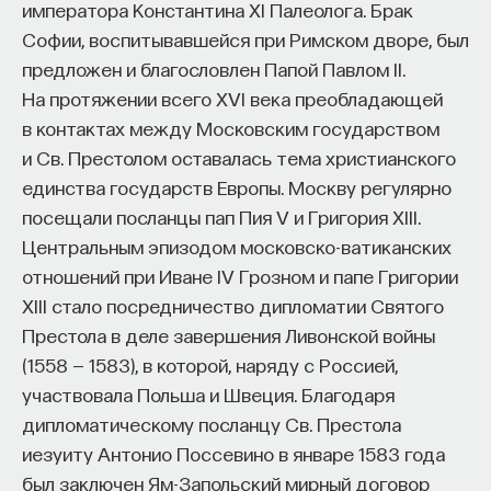
императора Константина XI Палеолога. Брак
Софии, воспитывавшейся при Римском дворе, был
предложен и благословлен Папой Павлом II.
На протяжении всего XVI века преобладающей
в контактах между Московским государством
и Св. Престолом оставалась тема христианского
единства государств Европы. Москву регулярно
посещали посланцы пап Пия V и Григория XIII.
Центральным эпизодом московско-ватиканских
отношений при Иване IV Грозном и папе Григории
XIII стало посредничество дипломатии Святого
Престола в деле завершения Ливонской войны
(1558 — 1583), в которой, наряду с Россией,
участвовала Польша и Швеция. Благодаря
дипломатическому посланцу Св. Престола
иезуиту Антонио Поссевино в январе 1583 года
был заключен Ям-Запольский мирный договор