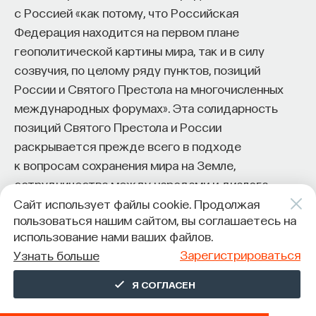
с Россией «как потому, что Российская
Федерация находится на первом плане
геополитической картины мира, так и в силу
созвучия, по целому ряду пунктов, позиций
России и Святого Престола на многочисленных
международных форумах». Эта солидарность
позиций Святого Престола и России
раскрывается прежде всего в подходе
к вопросам сохранения мира на Земле,
сотрудничества между народами и диалога
между культурами, по проблемам бедности
Сайт использует файлы cookie. Продолжая
пользоваться нашим сайтом, вы соглашаетесь на
и голода, защиты человеческой жизни и семьи,
использование нами ваших файлов.
борьбы за свободу вероисповедания, развития
Зарегистрироваться
Узнать больше
биогенетических исследований в соотношении
с достоинством человеческой личности, начиная
Я СОГЛАСЕН
с первого момента её существования.