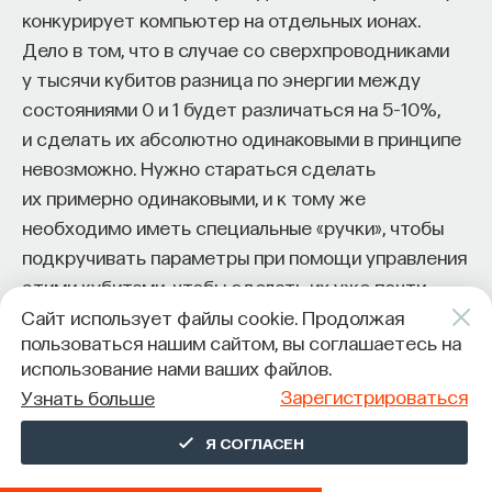
конкурирует компьютер на отдельных ионах.
Дело в том, что в случае со сверхпроводниками
у тысячи кубитов разница по энергии между
состояниями 0 и 1 будет различаться на 5–10%,
и сделать их абсолютно одинаковыми в принципе
невозможно. Нужно стараться сделать
их примерно одинаковыми, и к тому же
необходимо иметь специальные «ручки», чтобы
подкручивать параметры при помощи управления
этими кубитами, чтобы сделать их уже почти
идеально одинаковыми. Это возможно,
Сайт использует файлы cookie. Продолжая
пользоваться нашим сайтом, вы соглашаетесь на
но требует дополнительных проводов и опять-
использование нами ваших файлов.
таки усложняет всю схему — и тут атомы или ионы
Зарегистрироваться
Узнать больше
выигрывают.
Я СОГЛАСЕН
Но тем не менее лидерство, нужно признать,
захватили сверхпроводники. С ними работают