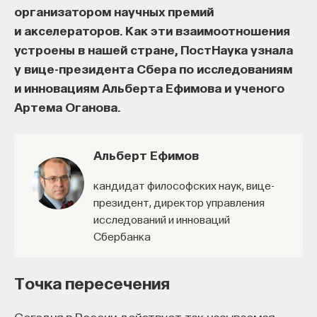
организатором научных премий
восполнялись и мы просыпались отдохнувшими.
и акселераторов. Как эти взаимоотношения
Ответы на эти и другие вопросы можно найти,
устроены в нашей стране, ПостНаука узнала
записавшись
на курс «Наука сна: как управлять
у вице-президента Сбера по исследованиям
своим сном»
.
и инновациям Альберта Ефимова и ученого
Артема Оганова.
Пройдя этот курс, вы научитесь:
— Лучше понимать, что происходит с нами
Альберт Ефимов
во сне
кандидат философских наук, вице-
— Заботиться о качестве своего сна
президент, директор управления
исследований и инноваций
— Определять, какими способами можно
Сбербанка
улучшить свой сон
— Использовать когнитивно-поведенческую
Точка пересечения
терапию и другие подходы при нарушениях
сна
Сегодня в России действует так называемая