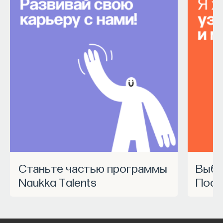
Станьте частью программы
Выбрать курс Академии
Naukka Talents
Пост