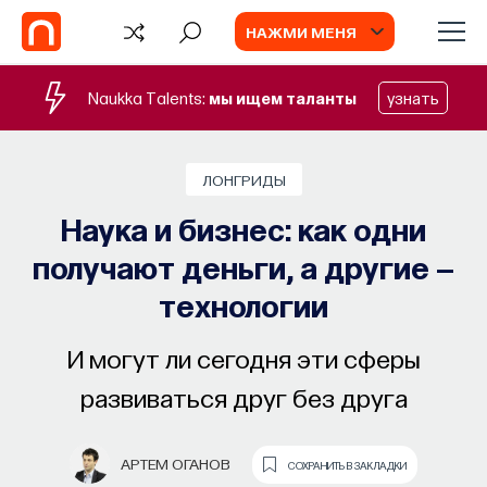
НАЖМИ МЕНЯ
Naukka Talents:
мы ищем таланты
узнать
СОБЫТИЯ
ЛОНГРИДЫ
Наука сна: как управлять своим
Наука и бизнес: как одни
сном
получают деньги, а другие —
Почти треть жизни мы тратим на сон, но как
технологии
он работает и можно ли его приручить?
И могут ли сегодня эти сферы
МИХАИЛ ПОЛУЭКТОВ
СОХРАНИТЬ В ЗАКЛАДКИ
развиваться друг без друга
АРТЕМ ОГАНОВ
СОХРАНИТЬ В ЗАКЛАДКИ