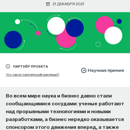
21 ДЕКАБРЯ 2021
Почти треть жизни мы тратим на сон,
ПАРТНЁР ПРОЕКТА
но как он работает и можно ли его
Что такое партнёрский материал?
приручить?
Как устроен самый важный и таинственный
Во всем мире наука и бизнес давно стали
процесс в организме? Какую роль играет
сообщающимися сосудами: ученые работают
состояние сна для жизни человека? Что
над прорывными технологиями и новыми
происходит с нами, пока мы спим: какие циклы
разработками, а бизнес нередко оказывается
мы проходим, какие механизмы задействованы?
спонсором этого движения вперед, а также
Что нужно сделать, чтобы за ночь наши ресурсы