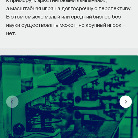
кандидат медицинских наук, доцент Первого
МГМУ им. И. М. Сеченова
а масштабная игра на долгосрочную перспективу.
В этом смысле малый или средний бизнес без
науки существовать может, но крупный игрок —
МЕДИЦИНА
нет.
651 публикация
МЕДИЦИНА
СОН
СОМНОЛОГИЯ
БЕССОННИЦА
ЕСТЕСТВЕННЫЕ НАУКИ
ЖУРНАЛ
НАУКА СНА