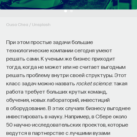
Ousa Chea / Unsplash
КУРС
Наука сна: как управлять
своим сном
При этом простые задачи большие
технологические компании сегодня умеют
решать сами. К ученым же бизнес приходит
СОХРАНИТЬ КУРС
тогда, когда не может или не считает выгодным
решать проблему внутри своей структуры. Этот
класс задач можно назвать
rocket science
: такая
работа требует больших крутых команд,
обучения, новых лабораторий, инвестиций
в оборудование. В этих случаях бизнесу выгоднее
инвестировать в науку. Например, в Сбере около
50 научно-исследовательских проектов, которые
Внеси свой вклад в дело
ведутся в партнерстве с лучшими вузами
просвещения!