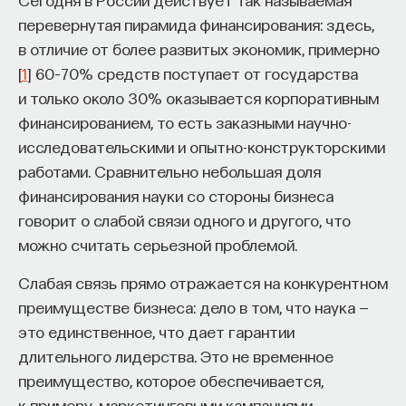
перевернутая пирамида финансирования: здесь,
Автор курса:
Михаил Полуэктов
— врач-
в отличие от более развитых экономик, примерно
сомнолог, доцент кафедры нервных
[
1
] 60–70% средств поступает от государства
болезней и нейрохирургии Первого МГМУ
и только около 30% оказывается корпоративным
им. И. М. Сеченова, заведующий отделением
финансированием, то есть заказными научно-
медицины сна университетской клинической
исследовательскими и опытно-конструкторскими
больницы № 3.
работами. Сравнительно небольшая доля
финансирования науки со стороны бизнеса
3/10/2025
говорит о слабой связи одного и другого, что
можно считать серьезной проблемой.
НАПИСАТЬ НАМ
Слабая связь прямо отражается на конкурентном
преимуществе бизнеса: дело в том, что наука —
это единственное, что дает гарантии
НАД МАТЕРИАЛОМ РАБОТАЛИ
длительного лидерства. Это не временное
преимущество, которое обеспечивается,
Михаил Полуэктов
к примеру, маркетинговыми кампаниями,