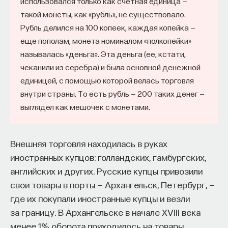
использовался только как счетная единица —
такой монеты, как «рубль», не существовало.
Рубль делился на 100 копеек, каждая копейка —
еще пополам, монета номиналом «полкопейки»
называлась «деньга». Эта деньга (ее, кстати,
чеканили из серебра) и была основной денежной
единицей, с помощью которой велась торговля
внутри страны. То есть рубль — 200 таких денег —
выглядел как мешочек с монетами.
Внешняя торговля находилась в руках
иностранных купцов: голландских, гамбургских,
английских и других. Русские купцы привозили
свои товары в порты — Архангельск, Петербург, —
где их покупали иностранные купцы и везли
за границу. В Архангельске в начале XVIII века
менее 1% оборота приходилось на товары,