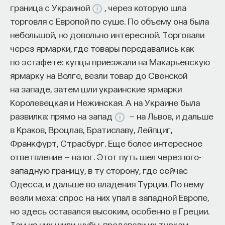
граница с Украиной
, через которую шла
торговля с Европой по суше. По объему она была
небольшой, но довольно интересной. Торговали
через ярмарки, где товары передавались как
по эстафете: купцы приезжали на Макарьевскую
ярмарку на Волге, везли товар до Свенской
на западе, затем шли украинские ярмарки
Королевецкая и Нежинская. А на Украине была
развилка: прямо на запад
— на Львов, и дальше
в Краков, Вроцлав, Братиславу, Лейпциг,
Франкфурт, Страсбург. Еще более интересное
ответвление — на юг. Этот путь шел через юго-
западную границу, в ту сторону, где сейчас
Одесса, и дальше во владения Турции. По нему
везли меха: спрос на них упал в западной Европе,
но здесь оставался высоким, особенно в Греции.
Там из них шили шубы, продавали их туркам