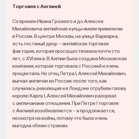
Торговля с Англией
Со времен Ивана Грозного и до Алексея
Михайловича английские купцы имели привилегии
в России. В центре Москвы, на улице Варварка,
есть гостиный двор — английская торговая
фактория, которая просуществовала почти сто
лет, с XVI века. В Англии была создана Московская
компания, которая торговала с Россией и очень
процветала. Но отец Петра I, Алексей Михайлович,
выгнал англичан из России: после того, как
случилась революция и в Лондоне отрубили голову
королю Карлу I, Алексей Михайлович разорвал
c англичанами отношения. При Петре I торговля
с Англией возобновляется — и продолжается,
несмотря на войны, потому что была очень
выгодна обеим странам.