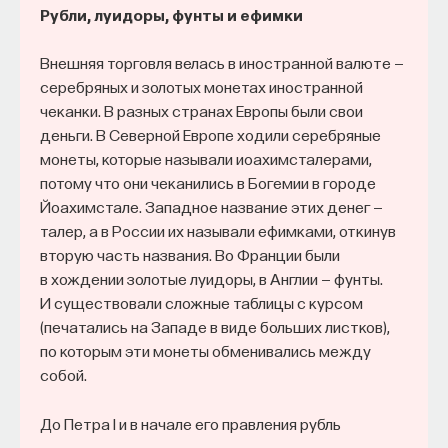
Рубли, луидоры, фунты и ефимки
Внешняя торговля велась в иностранной валюте —
серебряных и золотых монетах иностранной
чеканки. В разных странах Европы были свои
деньги. В Северной Европе ходили серебряные
монеты, которые называли иоахимсталерами,
потому что они чеканились в Богемии в городе
Йоахимстале. Западное название этих денег —
талер, а в России их называли ефимками, откинув
вторую часть названия. Во Франции были
в хождении золотые луидоры, в Англии — фунты.
И существовали сложные таблицы с курсом
(печатались на Западе в виде больших листков),
по которым эти монеты обменивались между
собой.
До Петра I и в начале его правления рубль