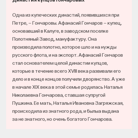
Одна из купеческих династий, появившихся при
Петре, — Гончаровы. Афанасий Гончаров — купец,
основавший в Калуге, в заводском поселке
Полотняный Завод, мануфактуру. Она
производила полотно, которое шло и на нужды
русского флота, и на экспорт. Афанасий Гончаров
стал основателем целой династии купцов,
которые в течение всего XVIII века развивали его
дело и в конце концов получили дворянство. А уже
в начале XIX века в этой семье родилась Наталья
Николаевна Гончарова, ставшая супругой
Пушкина. Ее мать, Наталья Ивановна Загряжская,
происходила из знатного рода, и былыа выдана
за не знатного, но очень богатого Гончарова.