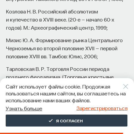
Козлова Н. В. Российский абсолютизм
и купечество в XVIII веке. (20-е — начало 60-х
годов). М.: Археографический центр, 1999;
Мизис Ю. А. Формирование рынка Центрального
Черноземья во второй половине XVII — первой
половине XVIII вв. Тамбов: Юлис, 2006;
Тарловская В. Р. Торговля России периода
позднего феодализма. (Торговые крестьяне
во второй половине XVII–XVIII вв.). М.: Изд-во Моск.
Сайт использует файлы cookie. Продолжая
ун-та, 1988.
пользоваться нашим сайтом, вы соглашаетесь на
использование нами ваших файлов.
Jones R.E. Bread upon the Waters. The St.
Зарегистрироваться
Узнать больше
Petersburg Grain Trade and the Russian Economy,
Я СОГЛАСЕН
1703–1811. Pittsburgh: University of Pittsburgh Press,
2013.