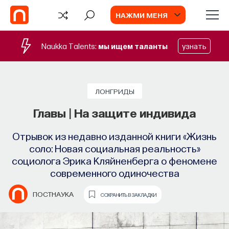
НАЖМИ МЕНЯ
Naukka Talents:
мы ищем таланты
узнать
СОБЫТИЯ
Химия между нейронами:
ЛОНГРИДЫ
вещества, которые управляют нами
Главы | На защите индивида
Как наши память, потребности, эмоции,
Отрывок из недавно изданной книги «Жизнь
внимание, воля связаны с передачей
соло: Новая социальная реальность»
сигналов от нейромедиаторов?
социолога Эрика Кляйненберга о феномене
современного одиночества
ВЯЧЕСЛАВ ДУБЫНИН
СОХРАНИТЬ В ЗАКЛАДКИ
ПОСТНАУКА
СОХРАНИТЬ В ЗАКЛАДКИ