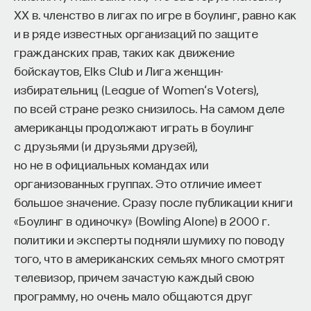
— Осознавать связь своего поведения
ХХ в. членство в лигах по игре в боулинг, равно как
и эмоций с активностью нейромедиаторов
и в ряде известных организаций по защите
мозга
гражданских прав, таких как движение
бойскаутов, Elks Club и Лига женщин-
Автор курса:
Вячеслав Дубынин
— доктор
избирательниц (League of Women‘s Voters),
биологических наук, профессор кафедры
по всей стране резко снизилось. На самом деле
физиологии человека и животных биологического
американцы продолжают играть в боулинг
факультета МГУ им. М.В. Ломоносова
с друзьями (и друзьями друзей),
но не в официальных командах или
3/10/2025
организованных группах. Это отличие имеет
большое значение. Сразу после публикации книги
НАПИСАТЬ НАМ
«Боулинг в одиночку» (Bowling Alone) в 2000 г.
политики и эксперты подняли шумиху по поводу
того, что в американских семьях много смотрят
телевизор, причем зачастую каждый свою
НАД МАТЕРИАЛОМ РАБОТАЛИ
программу, но очень мало общаются друг