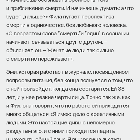
и приближение смерти. И начинаешь думать: а что
будет дальше?» Фила пугает перспектива
смерти в одиночестве, без любимого человека.
«С возрастом слова “смерть“и “один” в сознании
начинают связываться друг с другом, —
объясняет он. — Женатые люди так сильно
о смерти не переживают».
Эми, которая работает в журнале, посвященном
вопросам питания, без конца волнуется о том, что
с ней произойдет, когда она состарится. Ей 38
лет, и у нее резкие черты лица. Точно так же, как
и Фил, она говорит, что по работе ей приходится
много общаться. «Я имею дело с креативными
людьми. Это настоящие дивы с непомерно
раздутым эго, и с ними приходится ладить
и находить общий язык. Я вынуждена льстить,