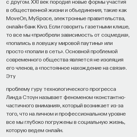
Вячеслав Дубынин
с другом. XXI век породил новые формы участия
доктор биологических наук, профессор
в общественной жизни и объединения, такие как
кафедры физиологии человека и животных
MoveOn, MySpace, электронные правительства,
биологического факультета МГУ
им. М. В. Ломоносова, специалист в области
онлайн-банк Kiva. Если говорить газетными клише,
физиологии мозга
то все мы «приобрели зависимость от соцмедиа»,
«попались в ловушку мировой паутины» или
БИОЛОГИЯ
просто «попали в сеть». Основной проблемой
1298 публикаций
современного общества является не изоляция
его членов, а «постоянное нахождение на связи».
БИОЛОГИЯ
МОЗГ
НЕЙРОФИЗИОЛОГИЯ
Эту
ЕСТЕСТВЕННЫЕ НАУКИ
ЖУРНАЛ
проблему гуру технологического прогресса
ХИМИЯ МЕЖДУ НЕЙРОНАМИ
Линда Стоун называет феноменом «константно-
частичного внимания», который возникает из-за
того, что на личном и профессиональном уровне
все мы глубоко погружены в социальную жизнь,
которую ведем онлайн.