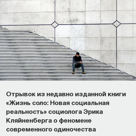
Как наши память, потребности,
эмоции, внимание, воля связаны
с передачей сигналов
Отрывок из недавно изданной книги
от нейромедиаторов?
«Жизнь соло: Новая социальная
реальность» социолога Эрика
Как устроена наша нервная система
Кляйненберга о феномене
на структурном, клеточном и молекулярном
уровнях? В чем состоит роль нейромедиаторов
современного одиночества
при управлении психическими и физическими