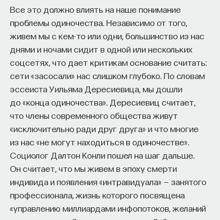
Все это должно влиять на наше понимание
проблемы одиночества. Независимо от того,
живем мы с кем-то или одни, большинство из нас
днями и ночами сидит в одной или нескольких
соцсетях, что дает критикам основание считать:
КУРС
сети «засосали» нас слишком глубоко. По словам
Химия между нейронами:
эссеиста Уильяма Дересиевица, мы дошли
вещества, которые управляют
до «конца одиночества». Дересиевиц считает,
нами
что члены современного общества живут
«исключительно ради друг друга» и что многие
СОХРАНИТЬ КУРС
из нас «не могут находиться в одиночестве».
Социолог Далтон Конли пошел на шаг дальше.
Он считает, что мы живем в эпоху смерти
индивида и появления «интравидуала» — занятого
профессионала, жизнь которого посвящена
«управлению миллиардами инфопотоков, желаний