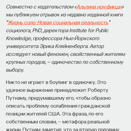
Совместно с издательством «
Альпина нон-фикшн
»
процессами? Как появляются зависимость,
мы публикуем отрывок из недавно изданной книги
утомление, состояние эйфории или азарта?
"
Жизнь соло: Новая социальная реальность
"
Каково воздействие на работу мозга гормонов,
социолога, PhD, директора Institute for Public
иммунной системы?
Knowledge, профессора Нью-Йоркского
Ответы на эти и другие вопросы можно найти,
университета Эрика Кляйненберга. Автор
записавшись
на курс «Химия между нейронами:
исследует новый феномен, свойственный жителям
вещества, которые управляют нами»
крупных городов, — одиночество по собственному
выбору.
Пройдя этот курс, вы научитесь:
Никто не играет в боулинг в одиночку. Это
— Ориентироваться в общих принципах
удачное выражение принадлежит Роберту
работы нашего организма
Путнаму, придумавшему его, чтобы образно
— Разбираться в биохимических процессах
описать проблему ослабления гражданской
мозга
позиции жителей США. Эта фраза, по его
собственным словам, — метафора реальной
— Понимать причины нейро- и психопатологий
жизни. Путнам заметил, что за вторую половину