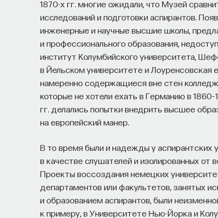
1870-х гг. многие ожидали, что Музей сравн
исследований и подготовки аспирантов. Поя
инженерные и научные высшие школы, пред
и профессионального образования, недосту
институт Колумбийского университета, Шеф
в Йельском университете и Лоуренсовская е
намеренно содержащиеся вне стен колледже
которые не хотели ехать в Германию в 1860–18
гг. делались попытки внедрить высшее обр
на европейский манер.
В то время были и надежды у аспирантских 
в качестве слушателей и изолированных от в
Проекты воссоздания немецких университет
департаментов или факультетов, занятых и
и образованием аспирантов, были неизменно
к примеру, в Университете Нью-Йорка и Кол