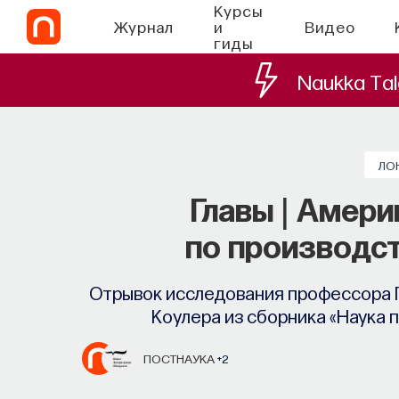
Курсы
Журнал
и
Видео
гиды
Naukka Tal
ЛО
Главы | Амер
по производс
Отрывок исследования профессора 
Коулера из сборника «Наука 
ПОСТНАУКА
+2