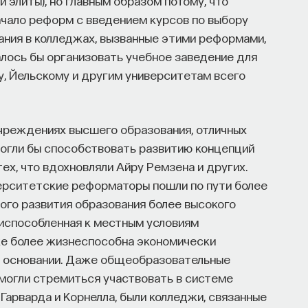
 элиты), но главным образом потому, что
начало реформ с введением курсов по выбору
вания в колледжах, вызванные этими реформами,
лось бы организовать учебное заведение для
у, Йельскому и другим университетам всего
учреждениях высшего образования, отличных
могли бы способствовать развитию концепций
тех, что вдохновляли Айру Ремзена и других.
иверситетские реформаторы пошли по пути более
ого развития образования более высокого
риспособленная к местным условиям
кже более жизнеспособна экономически
ом основании. Даже общеобразовательные
могли стремиться участвовать в системе
Гарварда и Корнелла, были колледжи, связанные