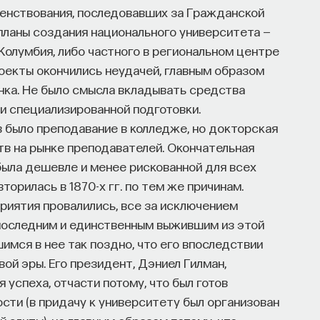
шенствования, последовавших за Гражданской
планы создания национального университета —
Колумбия, либо частного в региональном центре
проекты окончились неудачей, главным образом
нка. Не было смысла вкладывать средства
и специализированной подготовки.
 было преподавание в колледже, но докторская
в на рынке преподавателей. Окончательная
была дешевле и менее рискованной для всех
торилась в 1870-х гг. по тем же причинам.
иятия провалились, все за исключением
последним и единственным выжившим из этой
мся в нее так поздно, что его впоследствии
ой эры. Его президент, Дэниел Гилман,
 успеха, отчасти потому, что был готов
сти (в придачу к университету был организован