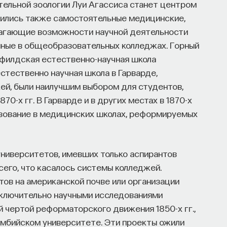
ительной зоологии Луи Агассиса станет центром
вились также самостоятельные медицинские,
лагающие возможности научной деятельности
пные в общеобразовательных колледжах. Горный
филдская естественно-научная школа
стественно научная школа в Гарварде,
й, были наилучшим выбором для студентов,
70-х гг. В Гарварде и в других местах в 1870-х
азование в медицинских школах, реформируемых
университетов, имевших только аспирантов
сего, что касалось системы колледжей.
ов на американской почве или организации
сключительно научными исследованиями
й чертой реформаторского движения 1850-х гг.,
умбийском университете. Эти проекты ожили