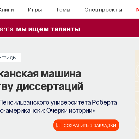
Книги
Игры
Темы
Спецпроекты
ents:
мы ищем таланты
НГРИДЫ
иканская машина
тву диссертаций
Пенсильванского университета Роберта
по-американски: Очерки истории»
СОХРАНИТЬ В ЗАКЛАДКИ