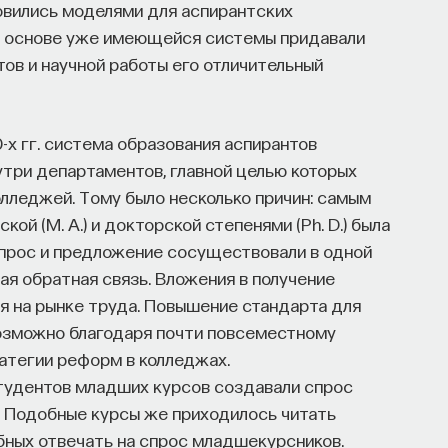
овились моделями для аспирантских
а основе уже имеющейся системы придавали
ов и научной работы его отличительный
0-х гг. система образования аспирантов
утри департаментов, главной целью которых
лледжей. Тому было несколько причин: самым
й (M. A.) и докторской степенями (Ph. D.) была
спрос и предложение сосуществовали в одной
ая обратная связь. Вложения в получение
я на рынке труда. Повышение стандарта для
возможно благодаря почти повсеместному
атегии реформ в колледжах.
тудентов младших курсов создавали спрос
 Подобные курсы же приходилось читать
обных отвечать на спрос младшекурсников.