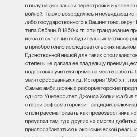
в пылу национальной перестройки и усовер
войной. Также возродились и неувядающие 
либо государственного в Вашингтоне, округ 
типа Олбани. В 1850-х гг. эти грандиозные 
из-за отсутствия побудительных мотивов ры
в приобретение исследовательских навыков 
Единственной нишей для таких специалистов
степень не давала ее владельцу преимущест
подготовка учителя прямо на месте работы 
заинтересованных лиц. История 1850-х гг. пов
Самые амбициозные реформаторские предпр
одного: Университет Джонса Хопкинса был 
старой реформаторской традиции, включивши
стали рассматривать как провозвестника нов
преуспел там, где другие не смогли добиться
приспосабливаться к экономической реально