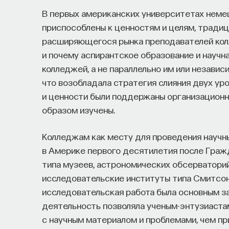
В первых американских университетах неме
приспособлены к ценностям и целям, традиц
расширяющегося рынка преподавателей колл
и почему аспирантское образование и научна
колледжей, а не параллельно им или независ
что возобладала стратегия слияния двух ур
и ценности были поддержаны организацион
образом изучены.
Колледжам как месту для проведения научн
в Америке первого десятилетия после Граж
типа музеев, астрономических обсерваторий
исследовательские институты типа Смитсон
исследовательская работа была основным за
деятельность позволяла ученым-энтузиаста
с научным материалом и проблемами, чем при