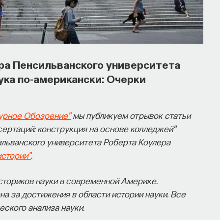
ра Пенсильванского университета
ука по-американски: Очерки
урное Обозрение"
мы публикуем отрывок статьи
ертаций: конструкция на основе колледжей"
ильванского университета Роберта Коулера
истории"
.
сториков науки в современной Америке.
на за достижения в области истории науки. Все
еского анализа науки.