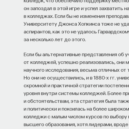
колледж, что обеспечило поддержку местной
он запоздал в этой игре и успел захватить 
в колледжах. Если бы не изменения препода
Университету Джонса Хопкинса тоже не уда
аспирантов, как это не удалось Гарвардском
за несколько лет до этого.
Если бы альтернативные представления об 
от колледжей, успешно реализовались, они 
научного исследования, весьма отличных от 
Но они не осуществились, и в 1880-х гг. ун
скромной и практичной стратегии постепенн
уровня внутри системы колледжей. Более п
и обстоятельствам, эта стратегия была та
и политически и покоилась на более широк
колледжи с малым числом курсов по выбору 
высшего образования, хотя лидерами, вроде 