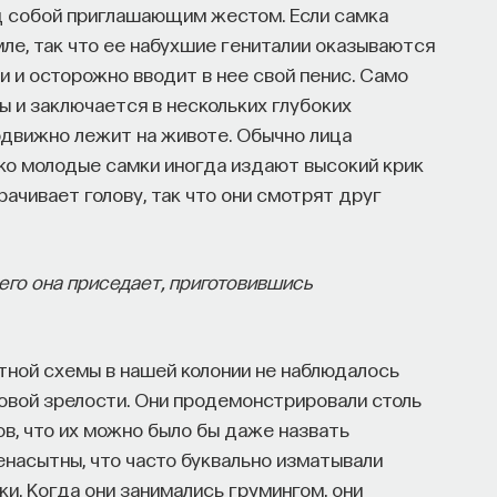
ед собой приглашающим жестом. Если самка
ле, так что ее набухшие гениталии оказываются
и и осторожно вводит в нее свой пенис. Само
 и заключается в нескольких глубоких
одвижно лежит на животе. Обычно лица
ко молодые самки иногда издают высокий крик
ачивает голову, так что они смотрят друг
чего она приседает, приготовившись
тной схемы в нашей колонии не наблюдалось
ловой зрелости. Они продемонстрировали столь
в, что их можно было бы даже назвать
енасытны, что часто буквально изматывали
ки. Когда они занимались грумингом, они