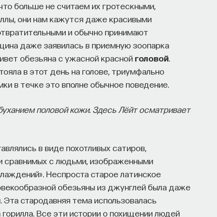
что больше не считаем их гротескными,
иллы, они нам кажутся даже красивыми
х отвратительными и обычно принимают
нщина даже заявилась в приемную зоопарка
живет обезьяна с ужасной красной
головой
.
тояла в этот день на голове, триумфально
мки в течке это вполне обычное поведение.
буханием половой кожи. Здесь Лёйт осматривает
влялись в виде похотливых сатиров,
и сравнимых с людьми, изображенными
слаждений». Неспроста старое латинское
ловекообразной обезьяны из джунглей была даже
. Эта стародавняя тема использовалась
а горилла. Все эти истории о похищении людей