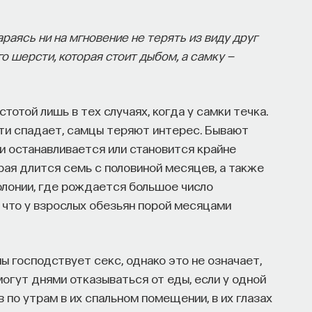
раясь ни на мгновение не терять из виду друг
о шерсти, которая стоит дыбом, а самку —
отой лишь в тех случаях, когда у самки течка.
сти спадает, самцы теряют интерес. Бывают
и останавливается или становится крайне
рая длится семь с половиной месяцев, а также
колонии, где рождается большое число
, что у взрослых обезьян порой месяцами
пы господствует секс, однако это не означает,
огут днями отказываться от еды, если у одной
 по утрам в их спальном помещении, в их глазах