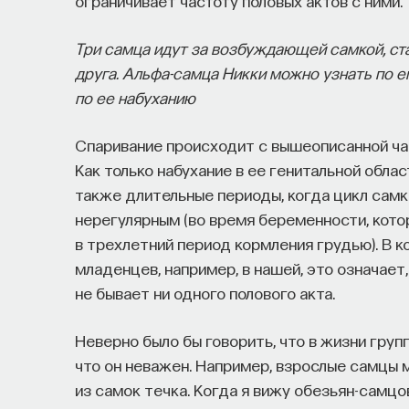
ограничивает частоту половых актов с ними.
Три самца идут за возбуждающей самкой, ста
друга. Альфа-самца Никки можно узнать по ег
по ее набуханию
Спаривание происходит с вышеописанной част
Как только набухание в ее генитальной обла
также длительные периоды, когда цикл самк
нерегулярным (во время беременности, кото
в трехлетний период кормления грудью). В 
младенцев, например, в нашей, это означает
не бывает ни одного полового акта.
Неверно было бы говорить, что в жизни груп
что он неважен. Например, взрослые самцы м
из самок течка. Когда я вижу обезьян-самцов