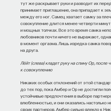
тут же раскрывает руки и разводит их пер
принимает приглашение, она припадает к зем
между его ног. Самец хватает самку за плеч
совокупление длится менее четверти минуты
и мощных толчках. Все это время самка неп
любовников почти ничего не выражают, одна
в момент оргазма. Лишь изредка самка повор
на друга.
Лёйт (слева) кладет руку на спину Ор, после 
к совокуплению
Никаких особых отклонений от этой стандар
до тех пор, пока Амбер и Ор не достигли по
устойчивые предпочтения в выборе партнеро
влюбленностью, и они оказались настолько н
своих партнеров. Амбер сильно влекло к Ник