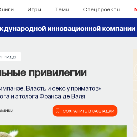
Книги
Игры
Темы
Спецпроекты
ждународной инновационной компании
НГРИДЫ
льные привилегии
импанзе. Власть и секс у приматов»
га и этолога Франса де Валя
ОМИКИ
СОХРАНИТЬ В ЗАКЛАДКИ