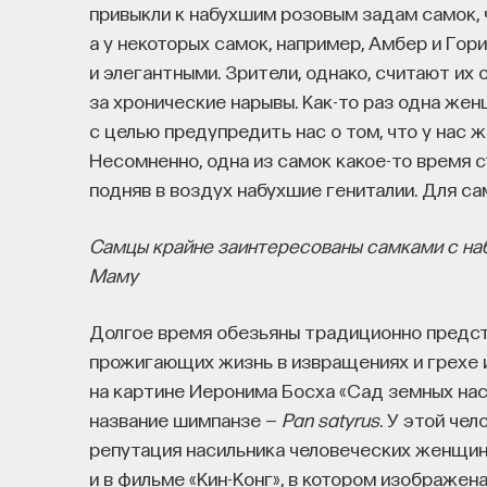
привыкли к набухшим розовым задам самок, 
а у некоторых самок, например, Амбер и Гор
и элегантными. Зрители, однако, считают и
за хронические нарывы. Как-то раз одна же
с целью предупредить нас о том, что у нас 
Несомненно, одна из самок какое-то время с
подняв в воздух набухшие гениталии. Для са
Самцы крайне заинтересованы самками с на
Маму
Долгое время обезьяны традиционно предста
прожигающих жизнь в извращениях и грехе 
на картине Иеронима Босха «Сад земных на
название шимпанзе —
Pan satyrus
. У этой че
репутация насильника человеческих женщин
и в фильме «Кин-Конг», в котором изображен