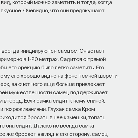
вид, который можно заметить и тогда, когда
о вкусное. Очевидно, что они предвкушают
 всегда инициируются самцом. Он встает
примерно в 1–20 метрах. Садится с прямой
бы его эрекцию было легко заметить. Его
этому его хорошо видно на фоне темной шерсти.
верх, за счет чего еще больше привлекает
своей мужественности самец поддерживает
м вперед. Если самка сидит к нему спиной,
и похрюкиваниями. Глухая самка Кром
 приходится бросать в нее камешки, топать
де она сидит. Далеко не всегда самка
се же бросает взгляд в его сторону, самец