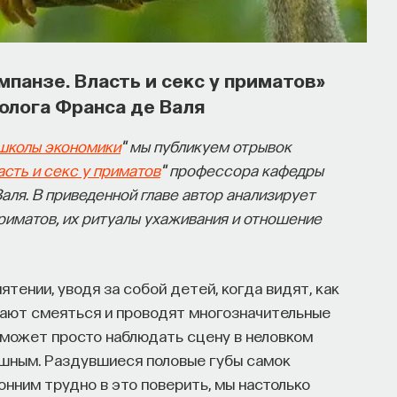
мпанзе. Власть и секс у приматов»
олога Франса де Валя
школы экономики
" мы публикуем отрывок
асть и секс у приматов
" профессора кафедры
ля. В приведенной главе автор анализирует
риматов, их ритуалы ухаживания и отношение
тении, уводя за собой детей, когда видят, как
ают смеяться и проводят многозначительные
а может просто наблюдать сцену в неловком
ушным. Раздувшиеся половые губы самок
онним трудно в это поверить, мы настолько