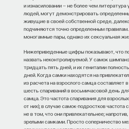
и изнасиловании — не более чем литература
людей, могут демонстрировать определенный
живущие в своей собственной среде, далеко
подчиняются точно определенным правилам.
моногамные пары, однако их сексуальная жи
Нижеприведенные цифры показывают, что по
назвать неконтролируемой. У самок шимпан
тридцать пять дней, и их гениталии полнос
дней. Когда самки находятся на привлекател
из расчета на взрослого самца составляет в
шесть спариваний в восьмичасовой день для
самца. Это частота спаривания для взрослых
от них); в случае самок-подростков частота 
не в том, что они привлекательнее; напроти
зрелыми самками. Просто соперничество ме