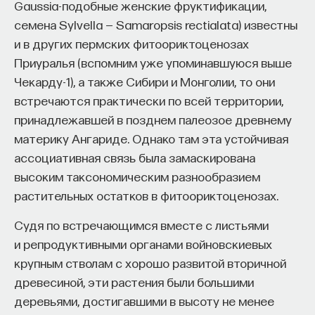
Gaussia-подобные женские фруктификации,
семена Sylvella — Samaropsis rectialata) известны
и в других пермских фитоориктоценозах
Приуралья (вспомним уже упоминавшуюся выше
Чекарду-1), а также Сибири и Монголии, то они
встречаются практически по всей территории,
принадлежавшей в позднем палеозое древнему
материку Ангариде. Однако там эта устойчивая
ассоциативная связь была замаскирована
высоким таксономическим разнообразием
растительных остатков в фитоориктоценозах.
Судя по встречающимся вместе с листьями
и репродуктивными органами войновскиевых
крупным стволам с хорошо развитой вторичной
древесиной, эти растения были большими
деревьями, достигавшими в высоту не менее