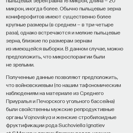
пыльцевых зерен равна 16 микрон, длина — 20
микрон, иногда более. Обычно пыльцевые зерна
кониферофитов имеют существенно более
крупные размеры (в среднем — в три-четыре
раза), однако встречаются и мелкие пыльцевые
зерна, близкие по размерам зернам
из имеющейся выборки. В данном случае, можно
предположить, что микроспорангии были
не зрелыми.
Полученные данные позволяют предположить,
что войновскиевым (по нашим тафономическим
наблюдениям на материале из Среднего
Приуралья и Печорского угольного бассейна)
были свойственны мужские репродуктивные
органы Vojnovskya и женские стробилоидные
фруктификации рода Suchoviella Ignatiev
et S.Meyen и других близких родов, несшие