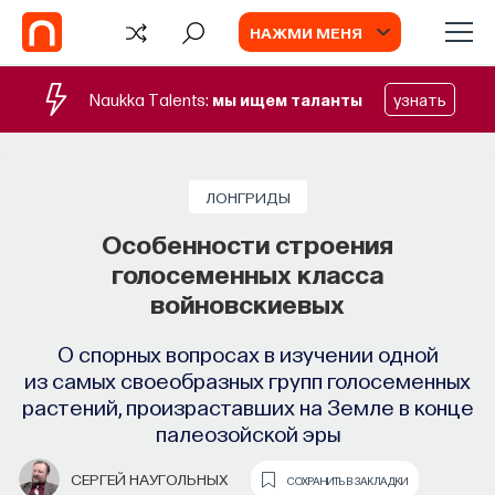
НАЖМИ МЕНЯ
Naukka Talents:
мы ищем таланты
узнать
ЛОНГРИДЫ
Особенности строения
голосеменных класса
войновскиевых
О спорных вопросах в изучении одной
из самых своеобразных групп голосеменных
растений, произраставших на Земле в конце
палеозойской эры
СЕРГЕЙ НАУГОЛЬНЫХ
СОХРАНИТЬ В ЗАКЛАДКИ