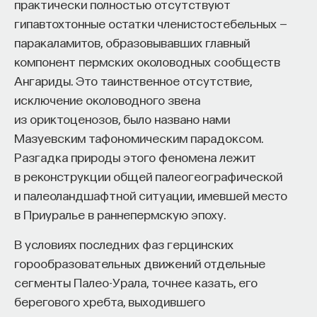
практически полностью отсутствуют
гипавтохтонные остатки членистостебельных —
паракаламитов, образовывавших главный
компонент пермских околоводных сообществ
Ангариды. Это таинственное отсутствие,
исключение околоводного звена
из ориктоценозов, было названо нами
Мазуевским тафономическим парадоксом.
Разгадка природы этого феномена лежит
в реконструкции общей палеогеографической
и палеоландшафтной ситуации, имевшей место
в Приуралье в раннепермскую эпоху.
В условиях последних фаз герцинских
горообразовательных движений отдельные
сегменты Палео-Урала, точнее казать, его
берегового хребта, выходившего