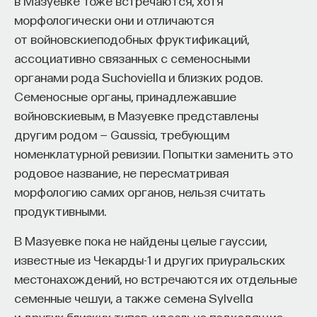
в Мазуевке тоже встречаются, хотя
морфологически они и отличаются
от войновскиеподобных фруктификаций,
ассоциативно связанных с семеносными
органами рода Suchoviella и близких родов.
Семеносные органы, принадлежавшие
войновскиевым, в Мазуевке представлены
другим родом — Gaussia, требующим
номенклатурной ревизии. Попытки заменить это
родовое название, не пересматривая
морфологию самих органов, нельзя считать
продуктивными.
В Мазуевке пока не найдены целые гауссии,
известные из Чекарды-1 и других приуральских
местонахождений, но встречаются их отдельные
семенные чешуи, а также семена Sylvella
и других близких типов, идеально подходящие