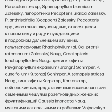
Paracalamites sp., Sphenophyllum biarmicum
Zalessky, папоротники Pecopteris uralica Zalessky,
P. anthriscifolia (Goeppert) Zalessky, Pecopteris
spp., изоэтовые плауновидные, относящиеся
к новым виду и роду и нуждающиеся
в подробном дальнейшем изучении,
пельтаспермовые Rhachiphyllum (al. Callipteris)
retensorium (Zalessky) Naug., Gracilopteris
lonchophylloides Naug., прегинкгофиты
Psygmophyllum expansum (Brongn.) Schimper, P.
cuneifolium (Kutorga) Schimper, Alternopsis stricta
Naug., гинкгофиты Kerpia sp., Karkenia sp.,
войновскиевые, представленные изолированными
семенными чешуями розетковидных женских
фруктификаций Gaussia imbricata Naug.,
мужскими латеральными стробилами Vojnovskya