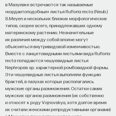
в Мазуевке встречаются так называемые
«кордаитоподобные» листья Rufloria recta (Neub.)
S.Meyen и нескольких близких морфологических
типов, скорее всего, принадлежавших одному
материнскому растению. Незначительные
их различия между собой вполне могут
объясняться внутривидовой изменчивостью.
Вместе с ланцетовидными листьями вида Rufloria
recta попадаются чешуевидные листья
Nephropsis sp. характерной ромбовидной формы.
Эти чешуевидные листья выполняли функцию
брактей, в пазухах которых располагались
мужские органы размножения. Остатки самих
мужских органов размножения (их собственно
и относят к роду Vojnovskya, хотя долгое время
их считали женскими репродуктивными органами)