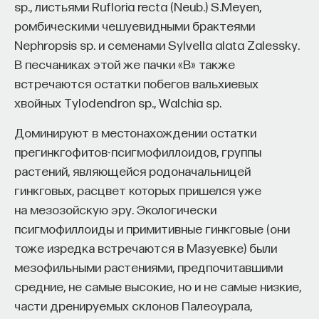
sp., листьями Rufloria recta (Neub.) S.Meyen,
ромбическими чешуевидными брактеями
Nephropsis sp. и семенами Sylvella alata Zalessky.
В песчаниках этой же пачки «В» также
встречаются остатки побегов вальхиевых
хвойных Tylodendron sp., Walchia sp.
Доминируют в местонахождении остатки
прегинкгофитов-псигмофиллоидов, группы
растений, являющейся родоначальницей
гинкговых, расцвет которых пришелся уже
на мезозойскую эру. Экологически
псигмофиллоиды и примитивные гинкговые (они
тоже изредка встречаются в Мазуевке) были
мезофильными растениями, предпочитавшими
средние, не самые высокие, но и не самые низкие,
части дренируемых склонов Палеоурала,