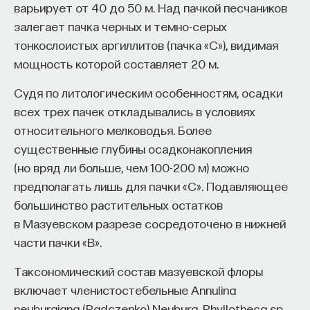
варьирует от 40 до 50 м. Над пачкой песчаников
залегает пачка черных и темно-серых
тонкослоистых аргиллитов (пачка «С»), видимая
мощность которой составляет 20 м.
Судя по литологическим особенностям, осадки
всех трех пачек откладывались в условиях
относительного мелководья. Более
существенные глубины осадконакопления
(но вряд ли больше, чем 100-200 м) можно
предполагать лишь для пачки «С». Подавляющее
большинство растительных остатков
в Мазуевском разрезе сосредоточено в нижней
части пачки «В».
Таксономический состав мазуевской флоры
включает членистостебельные Annulina
neuburgiana (Radczenko) Neuburg, Phyllotheca sp.,