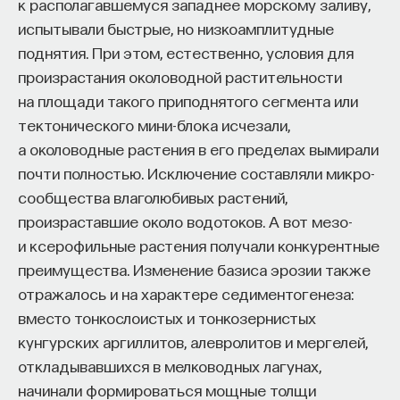
к располагавшемуся западнее морскому заливу,
испытывали быстрые, но низкоамплитудные
поднятия. При этом, естественно, условия для
произрастания околоводной растительности
на площади такого приподнятого сегмента или
тектонического мини-блока исчезали,
а околоводные растения в его пределах вымирали
почти полностью. Исключение составляли микро-
сообщества влаголюбивых растений,
произраставшие около водотоков. А вот мезо-
и ксерофильные растения получали конкурентные
преимущества. Изменение базиса эрозии также
отражалось и на характере седиментогенеза:
вместо тонкослоистых и тонкозернистых
кунгурских аргиллитов, алевролитов и мергелей,
откладывавшихся в мелководных лагунах,
начинали формироваться мощные толщи