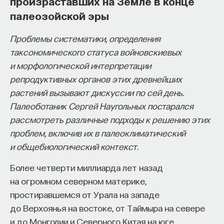
произраставших на Земле в конце
палеозойской эры
Проблемы систематики, определения
таксономического статуса войновскиевых
и морфологической интерпретации
репродуктивных органов этих древнейших
растений вызывают дискуссии по сей день.
Палеоботаник Сергей Наугольных постарался
рассмотреть различные подходы к решению этих
проблем, включив их в палеоклиматический
и общебиологический контекст.
Более четверти миллиарда лет назад
на огромном северном материке,
простиравшемся от Урала на западе
до Верхоянья на востоке, от Таймыра на севере
и до Монголии и Северного Китая на юге,