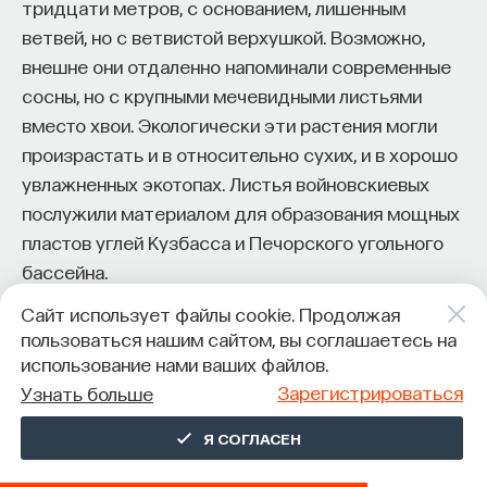
тридцати метров, с основанием, лишенным
ветвей, но с ветвистой верхушкой. Возможно,
внешне они отдаленно напоминали современные
сосны, но с крупными мечевидными листьями
вместо хвои. Экологически эти растения могли
произрастать и в относительно сухих, и в хорошо
увлажненных экотопах. Листья войновскиевых
послужили материалом для образования мощных
пластов углей Кузбасса и Печорского угольного
бассейна.
Сайт использует файлы cookie. Продолжая
Происхождение класса
пользоваться нашим сайтом, вы соглашаетесь на
Скорее всего, класс Vojnovskyopsida вместе
использование нами ваших файлов.
Зарегистрироваться
с классом Pinopsida произошел от еще
Узнать больше
неизвестных общих предков в самом начале
Я СОГЛАСЕН
каменноугольного периода. Наиболее вероятным
кандидатом на роль предков порядка