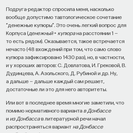
годов XI века, условные, сам текст постепенно
Подруга-редактор спросила меня, насколько
развивался, и многие сведения, которые у нас
вообще допустимо тавтологическое сочетание
сейчас принято рассматривать как достоверные,
“денежные купюры”. Это очень легкий вопрос для
появились очень поздно. Это, судя по всему,
Корпуса (
денежный
+
купюра
на расстоянии 1 —
легендарные рассказы, которые попали в состав
то есть рядом). Оказывается, такое встречается
«Повести временных лет».
нечасто (48 вхождений при том, что само слово
купюра зафиксировано 1430 раз), но, в частности,
Конечно, возникает целый ряд вопросов: «Зачем
и у хороших авторов: С. Довлатова, И. Грековой, В.
создавали этот текст?», «С какой целью?»,
Дудинцева, А. Азольского, Д. Рубиной и др. Ну,
«Почему одни события фиксировались, другие
а дальше — дальше каждый сам решает,
не фиксировались?»
достаточные ли это для него авторитеты.
Скажем, поход Святослава на Болгарию
Или вот в последнее время многие заметили, что
фиксируется, а поход на Каспий, который был чуть
помимо нормативного варианта
в Донбассе
раньше, не фиксируется. И это достаточно
и
из Донбасса
в литературной речи начал
серьезный вопрос.
распространяться вариант
на Донбассе
«Повесть временных лет» — это источник,