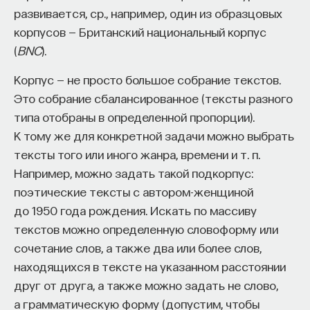
развивается, ср., например, один из образцовых
земли между сыновьями Ноя и кончая двумя
Автор курса:
Михаил Полуэктов
— врач-
корпусов — Британский национальный корпус
первыми десятилетиями XII века. Там есть
сомнолог, доцент кафедры нервных
(
BNC
).
недатированная часть, которая включает в себя
болезней и нейрохирургии Первого МГМУ
легенды, а потом вроде бы идет датированная
Корпус — не просто большое собрание текстов.
им. И. М. Сеченова, заведующий отделением
часть, которая начинается с 6360 года. Хотя сама
Это собрание сбалансированное (тексты разного
медицины сна университетской клинической
запись 6360 года — обычно эта дата переводится
типа отобраны в определенной пропорции).
больницы № 3.
как 852 год в нашей системе летоисчисления —
К тому же для конкретной задачи можно выбрать
довольно странная. Там написано: «В лето 6360,
3/10/2025
тексты того или иного жанра, времени и т. п.
Индикта 15 день, наченшю Михаилу царствовати,
Например, можно задать такой подкорпус:
нача ся прозывати Руска земля». Сразу возникает
НАПИСАТЬ НАМ
поэтические тексты с автором-женщиной
вопрос: что это за Михаил? Речь идет
до 1950 года рождения. Искать по массиву
о византийском императоре Михаиле III. И с него
текстов можно определенную словоформу или
почему-то начинается русская история.
сочетание слов, а также два или более слов,
НАД МАТЕРИАЛОМ РАБОТАЛИ
находящихся в тексте на указанном расстоянии
В датированной части есть целый ряд
друг от друга, а также можно задать не слово,
легендарных сведений, которые у нас часто
Михаил Полуэктов
а грамматическую форму (допустим, чтобы
вспоминают. Это и призвание варягов, и княжение