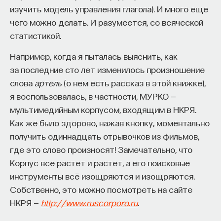
кандидат медицинских наук, доцент Первого
изучить модель управления глагола). И много еще
МГМУ им. И. М. Сеченова
Кия, Щека и Хорива в Киеве, и основание Киева как
чего можно делать. И разумеется, со всяческой
будущей столицы государственного
статистикой.
объединения, которое возникнет. Но надо
МЕДИЦИНА
помнить об одной очень неприятной вещи,
651 публикация
Например, когда я пыталась выяснить, как
о которой очень часто забывают. Во-первых,
за последние сто лет изменилось произношение
текст «Повести» был написан в начале XII века. Во-
слова
артель
(о нем есть рассказ в этой книжке),
МЕДИЦИНА
СОН
СОМНОЛОГИЯ
вторых, «Повесть» основывалась на предыдущих
я воспользовалась, в частности, МУРКО —
БЕССОННИЦА
ЕСТЕСТВЕННЫЕ НАУКИ
летописных сводах — это Начальный свод 90-х
мультимедийным корпусом, входящим в НКРЯ.
годов XI века, ему предшествовал Древнейший
Как же было здорово, нажав кнопку, моментально
ЖУРНАЛ
НАУКА СНА
свод, как назвал его Алексей Александрович
получить одиннадцать отрывочков из фильмов,
Шахматов, выделивший этот изначальный текст,
где это слово произносят! Замечательно, что
и он был написан в 30-е годы XI века.
Корпус все растет и растет, а его поисковые
С Шахматовым многие исследователи
инструменты всё изощряются и изощряются.
не согласны, но все сходятся на том, что в 30-е
Собственно, это можно посмотреть на сайте
годы XI века был создан какой-то рассказ.
НКРЯ —
http://www.ruscorpora.ru
.
Рассказ этот, как говорят, монотематический,