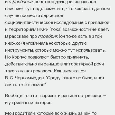
и
с Донбасса
(понятное дело, региональное
загадочный еще по одной причине. Как писал один
влияние). Тут надо заметить, что как раз в данном
из исследователей «Повести временных лет»
случае провести серьезное
Игорь Петрович Ерёмин, когда мы ее читаем,
социолингвистическое исследование с привязкой
мы попадаем в мир, где все непонятно. И это
к территориям НКРЯ (пока) возможности не дает.
действительно так. С другой стороны, многие
В рассказе про
поребрик
(он тоже есть в этой
современные исследователи, в том числе
книжке) я упоминала некоторые другие
Дмитрий Сергеевич Лихачев, говорили, что нет,
инструменты, которые можно тут использовать.
все понятно, мышление у человека всегда было
Но Корпус позволяет быстро прикинуть,
одним и тем же, оно не менялось. Хотя на самом
действительно ли раньше в литературной речи
деле, мягко говоря, это не так. И осознание того,
такого не встречалось. Как выражался
что между автором «Повести временных лет»
В. С. Черномырдин, “Сроду такого не было, и вот
и нами существует определенный временной
опять то же самое”.
и культурный разрыв, дает ключ к пониманию
Вообще-то этот вариант и раньше встречался —
«Повести временных лет».
и у приличных авторов:
Это достаточно сложная вещь, потому что, когда
Мои родители, которые всю жизнь зачем-то
начинаешь рассматривать эти события