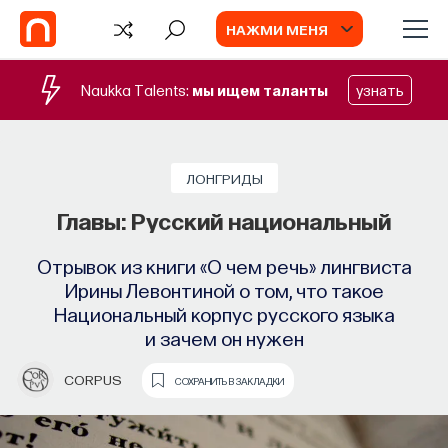
НАЖМИ МЕНЯ
Naukka Talents:
мы ищем таланты
узнать
СОБЫТИЯ
Наука сна: как управлять своим
ЛОНГРИДЫ
сном
Главы: Русский национальный
Почти треть жизни мы тратим на сон, но как
Отрывок из книги «О чем речь» лингвиста
он работает и можно ли его приручить?
Ирины Левонтиной о том, что такое
Национальный корпус русского языка
МИХАИЛ ПОЛУЭКТОВ
СОХРАНИТЬ В ЗАКЛАДКИ
и зачем он нужен
CORPUS
СОХРАНИТЬ В ЗАКЛАДКИ
ВИДЕО
Повесть временных лет