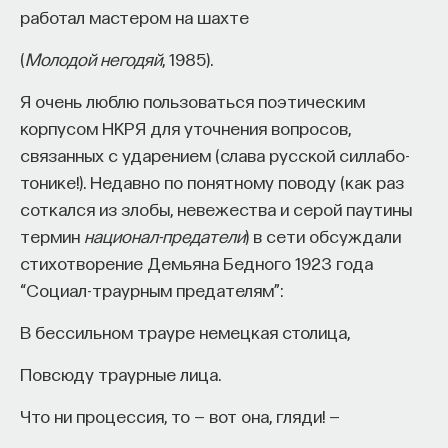
работал мастером на шахте
Дмитриевичем Присёлковым, который просто
писал, что летописец — это служитель
(
Молодой негодяй
, 1985).
придворной канцелярии князя, который
не останавливается перед тем, чтобы исказить
Я очень люблю пользоваться поэтическим
народное предание, переставить события
корпусом НКРЯ для уточнения вопросов,
местами, поставить ложную дату, и он недешево
связанных с ударением (слава русской силлабо-
продал свое перо.
тонике!). Недавно по понятному поводу (как раз
соткался из злобы, невежества и серой паутины
Эта довольно хитрая установка приводит
термин
национал-предатели
) в сети обсуждали
Присёлкова к очень тяжелому для нас выводу
стихотворение Демьяна Бедного 1923 года
о том, что «Повесть временных лет» — источник
“Социал-траурным предателям”:
искусственный и малонадежный. Это было
В бессильном трауре немецкая столица,
написано еще в 1940 году, хотя никто на это
внимания серьезного не обратил, и «Повесть
Повсюду траурные лица.
временных лет» продолжают использовать как
основной источник по ранней истории Древней
Что ни процессия, то — вот она, гляди! —
Руси, хотя многие сведения носят явно