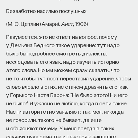
году к ним пришел конунг Рюрик и создал свое
Беззаботно насилью послушных
государство.
(М. О. Цетлин (Амари).
Аист
, 1906)
Поэтому рассказ о призвании варягов я бы
не брал в качестве свидетельства о реальных
Разумеется, это не ответ на вопрос, почему
событиях. Хотя князья, наверное, приглашались.
у Демьяна Бедного такое ударение: тут надо
Скорее всего, приглашались и варяги. Если
было бы подробнее смотреть диалекты,
мы посмотрим родословную наших князей,
исследовать его язык, надо изучить историю
то окажется, что у всех матери — иноземки и что
этого слова. Но мы можем сразу сказать, что
все они были, мягко говоря, невосточными
не то чтобы тут поэт переставил ударение, чтобы
славянами, хотя все князья были нашими. Но это
слово влезло в стих, не станем дразнить его, как
ни о чем не говорит. Вернее, это говорит
у Горького Настя Барона: “Не было этого! Ничего
о культурном контексте, в котором создавалась
не было!” Я ужасно не люблю, когда в сети такие
«Повесть временных лет».
Насти авторитетно заявляют: так, мол, никогда
не говорили, такого не бывает, да еще
Автор ее достаточно начитанный человек.
и объясняют почему. У меня всегда в таких
Он знает хорошо греческие тексты,
случаях рука сама так и тянется к закладке