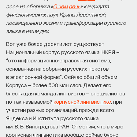
эссе из сборника «
О чем речь
» кандидата
казалось бы, история Древней Руси. Это довольно
восполнялись и мы просыпались отдохнувшими.
филологических наук Ирины Левонтиной,
любопытный текст. Это условно выделяемый
Ответы на эти и другие вопросы можно найти,
посвященного жизни и трансформации русского
текст с условной датой. То есть самой «Повести
записавшись
на курс «Наука сна: как управлять
языка в наши дни.
временных лет» в отдельном списке
своим сном»
.
не существует. Это начальная часть
Вот уже более десяти лет существует
подавляющего большинства летописных сводов.
Пройдя этот курс, вы научитесь:
Национальный корпус русского языка. НКРЯ —
Собственно говоря, летописи в большинстве
“это информационно-справочная система,
— Лучше понимать, что происходит с нами
своем начинаются с «Повести временных лет».
основанная на собрании русских текстов
во сне
Это условное название, оно подается по первым
в электронной форме”. Сейчас общий объем
строчкам в Лаврентьевском списке 1377 года:
— Заботиться о качестве своего сна
Корпуса — более 500 млн слов. Делает его
«Се повести времяньных лет, откуду есть пошла
блестящая команда лингвистов — специалистов
— Определять, какими способами можно
Руская зем[л]я, кто въ Киеве нача первее княжити,
по так называемой
корпусной лингвистике
, при
улучшить свой сон
и откуду Руская земля стала есть».
участии разных организаций, прежде всего
Яндекса и Института русского языка
— Использовать когнитивно-поведенческую
К сожалению, даже само название не вполне
им. В. В. Виноградова РАН. Отметим, что в мире
терапию и другие подходы при нарушениях
ясное, не говоря уже о тексте «Повести».
корпусная лингвистика вообще сейчас бурно
сна
«Повесть» охватывает период с разделения