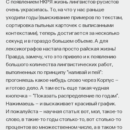
С появлением НКРЯ жизнь лингвистов-русистов
то есть он не разбит на годы. Хотя это тоже
очень украсилась. То, на что у нас раньше
летописание. Дело в том, что в древнерусском
уходили годы (выискивание примеров по текстам,
языке слово «летописание» не обязательно
сортировка пыльных карточек с выписанными
предполагало хронологическую сетку. Скажем,
КУРС
Наука сна: как управлять
контекстами), теперь достигается за несколько
«Деяния апостолов» тоже называли летописанием,
своим сном
секунд и в гораздо большем объеме. А для
хотя при всем желании в «Деяниях апостолов»
лексикографов настала просто райская жизнь!
вы не найдете ни одной даты.
Правда, замечу, что это привело и к появлению
СОХРАНИТЬ КУРС
Самое интересное — когда появились годовые
большого количества лингвистических работ,
даты в тексте «Повести временных лет». Алексей
выполненных по принципу “наливай и пей”:
Александрович Шахматов установил, что эти
прогоняешь какое-нибудь слово через Корпус —
даты были вставлены задним числом на рубеже
и готово дело. А там есть еще такая чудная
60–70-х годов XI века. Одна из загадок — кто
кнопочка — “Показать распределение по годам”.
их вставлял, зачем их вставляли. Шахматов
Нажимаешь — и выскакивает красивый график.
обратил внимание: появляются не только годовые
И пожалуйста — научная статья: вот, мол, такое-то
даты на рубеже 60–70-х годов, но появляются
Внеси свой вклад в дело
слово, в такие-то годы столько-то, вот столько-то
также календарные и часовые даты. Причем они
просвещения!
процентов во множественном числе, а в таком-то