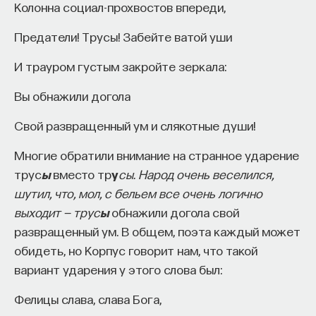
Колонна социал-прохвостов впереди,
легендарный характер. Это и предание
о восточнославянских племенах: полянах,
Предатели! Трусы! Забейте ватой уши
древлянах, северянах. Последние сведения
И трауром густым закройте зеркала:
об этих племенах заканчиваются в конце X века.
Северяне живут дольше всего — в 1024 году они
Вы обнажили догола
упоминаются в последний раз, притом что сама
Свой развращенный ум и слякотные души!
«Повесть» пишется уже в начале XII века, то есть
разрыв больше сотни лет.
Многие обратили внимание на странное ударение
трус
ы
вместо тр
у
сы. Народ очень веселился,
Эти сведения очень плохо стыкуются
шутил, что, мол, с бельем все очень логично
с археологическими материалами. Археологи
выходит — трус
ы
обнажили догола свой
голову сломали, как привязать к летописным
развращенный ум. В общем, поэта каждый может
данным свои археологические материалы. Ничего
обидеть, но Корпус говорит нам, что такой
путного у них не получается. А если мы вспомним,
вариант ударения у этого слова был:
что точно такие же названия есть у южных
славян, у западных славян — это было известно
Фелицы слава, слава Бога,
еще в XIX веке. Михаил Погодин писал: «Такое