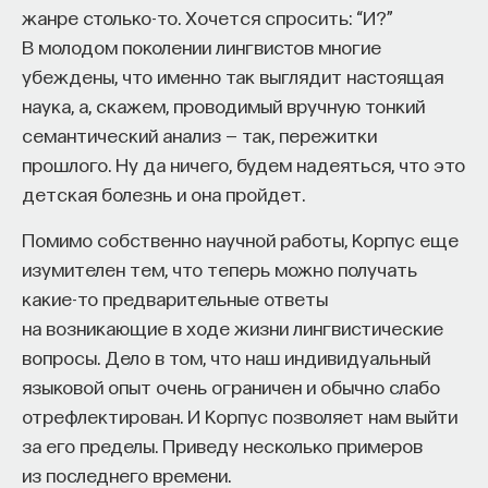
появлялись очень интересно. Сначала это
жанре столько-то. Хочется спросить: “И?”
событие, которое происходит в Киеве, потом
В молодом поколении лингвистов многие
ПОДДЕРЖАТЬ ПОСТНАУКУ
в Тмутаракани на Таманском полуострове, потом
убеждены, что именно так выглядит настоящая
в Чернигове, потом опять в Тмутаракани, потом
наука, а, скажем, проводимый вручную тонкий
вновь в Киеве. И Шахматов, который создал
семантический анализ — так, пережитки
современную основу изучения летописных
прошлого. Ну да ничего, будем надеяться, что это
сводов на рубеже XIX–XX веков, пришел к выводу,
детская болезнь и она пройдет.
что он знает человека, который именно в это
Помимо собственно научной работы, Корпус еще
время уезжал из Киева в Тмутаракань, потом
изумителен тем, что теперь можно получать
ездил в Чернигов, возвращался в Тмутаракань,
какие-то предварительные ответы
возвращался в Киев. Это был Никон Великий, или
на возникающие в ходе жизни лингвистические
Никон Печерский, сподвижник Антония
вопросы. Дело в том, что наш индивидуальный
Печерского и духовник Феодосия Печерского
языковой опыт очень ограничен и обычно слабо
(это один из основателей Киево-Печерского
отрефлектирован. И Корпус позволяет нам выйти
монастыря). Но это выводы, которые у нас
за его пределы. Приведу несколько примеров
не всегда вспоминают, — что и даты для всех
из последнего времени.
событий, которые происходят до конца 60-х