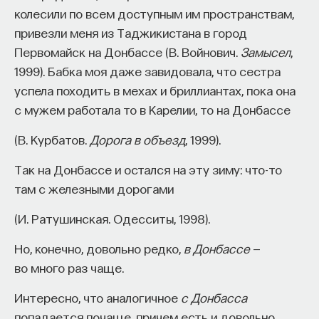
колесили по всем доступным им пространствам,
внимательно, выясняются очень любопытные
привезли меня из Таджикистана в город
вещи. Например, летописца мало волновало
Первомайск на Донбассе (В. Войнович.
Замысел
,
рассказать, как все было на самом деле.
1999). Бабка моя даже завидовала, что сестра
Он вовсе не собирается подчиняться воле князя.
успела походить в мехах и бриллиантах, пока она
В отличие от позднего летописания, которое
с мужем работала то в Карелии, то на Донбассе
очень жестко контролировалось центральной
властью, «Повесть временных лет», видимо,
(В. Курбатов.
Дорога в объезд
, 1999).
составлялась монахами по своему собственному
усмотрению, о чем будет писать один
Так на Донбассе и остался на эту зиму: что-то
из летописцев в XV веке: «Завидую тем
там с железными дорогами
летописцам, которые работали без такой жесткой
(И. Ратушинская. Одесситы, 1998).
цензуры».
Но, конечно, довольно редко,
в Донбассе
—
С другой стороны, летописца очень интересует
во много раз чаще.
вопрос: что бы это значило? То есть он пытается
объяснить своим читателям не то, как это было
Интересно, что аналогичное
с Донбасса
на самом деле, а что это было. Причем
попадается почаще, причем есть и довольно