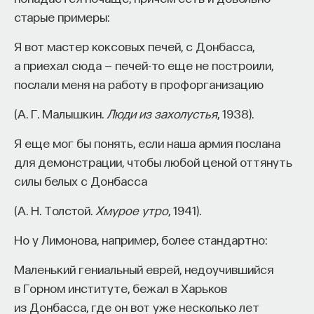
он встраивает свою историю в историю
старые примеры:
сакральную — это продолжение сакральной
Я вот мастер коксовых печей, с Донбасса,
истории, в чем-то ее повторение. Поэтому
а приехал сюда — печей-то еще не построили,
он часто цитирует прямо или косвенно
послали меня на работу в профорганизацию
библейские тексты и приспосабливает к ним
события, которые он фиксирует.
(А. Г. Малышкин.
Люди из захолустья
, 1938).
Это очень серьезный момент, потому что
Я еще мог бы понять, если наша армия послана
«Повесть временных лет» характеризовалась по-
для демонстрации, чтобы любой ценой оттянуть
разному. Тот же Алексей Александрович
силы белых с Донбасса
Шахматов скажет, что «рукой летописца водили
(А. Н. Толстой.
Хмурое утро
, 1941).
не отвлеченные представления об истине,
а мирские страсти и политические интересы». Эта
Но у Лимонова, например, более стандартно:
фраза очень хорошо прижилась в советской
Маленький гениальный еврей, недоучившийся
историографии. Сама идея была развита
в Горном институте, бежал в Харьков
учеником и последователем Алексея
из Донбасса, где он вот уже несколько лет
Александровича Шахматова Михаилом