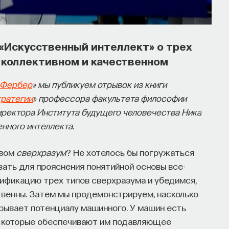
«Искусственный интеллект» о трех
 коллективном и качественном
и Фербер
» мы публикуем отрывок из книги
тратегии
» профессора факультета философии
иректора Института будущего человечества Ника
нного интеллекта.
овом
сверхразум
? Не хотелось бы погружаться
зать для прояснения понятийной основы все-
тификацию трех типов сверхразума и убедимся,
твенны. Затем мы продемонстрируем, насколько
рывает потенциалу машинного. У машин есть
 которые обеспечивают им подавляющее