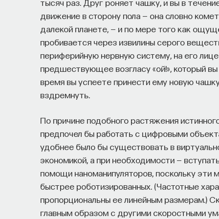
тысяч раз. Друг роняет чашку, и вы в течен
движение в сторону пола — она словно коме
далекой планете, — и по мере того как ощ
пробивается через извилины серого веществ
периферийную нервную систему, на его лиц
предшествующее возгласу «ой!», который вы 
время вы успеете принести ему новую чашку
вздремнуть.
По причине подобного растяжения истинного
предпочел бы работать с цифровыми объекта
удобнее было бы существовать в виртуальн
экономикой, а при необходимости — вступат
помощи наноманипуляторов, поскольку эти 
быстрее роботизированных. (Частотные хар
пропорциональны ее линейным размерам.) С
главным образом с другими скоростными ума