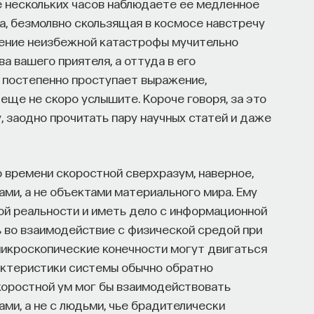
ие нескольких часов наблюдаете ее медленное
та, безмолвно скользящая в космосе навстречу
ущение неизбежной катастрофы мучительно
а вашего приятеля, а оттуда в его
е постепенно проступает выражение,
еще не скоро услышите. Короче говоря, за это
, заодно прочитать пару научных статей и даже
 времени скоростной сверхразум, наверное,
ми, а не объектами материального мира. Ему
ой реальности и иметь дело с информационной
ь во взаимодействие с физической средой при
микроскопические конечности могут двигаться
актеристики системы обычно обратно
коростной ум мог бы взаимодействовать
ми, а не с людьми, чье брадителически