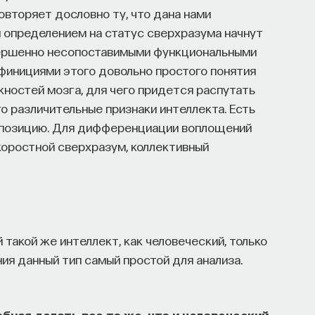
овторяет дословно ту, что дана нами
м определением на статус сверхразума начнут
ершенно несопоставимыми функциональными
инициями этого довольно простого понятия
ностей мозга, для чего придется распутать
го различительные признаки интеллекта. Есть
мпозицию. Для дифференциации воплощений
коростной сверхразум, коллективный
такой же интеллект, как человеческий, только
ия данный тип самый простой для анализа.
бная делать все то же, что и человеческий