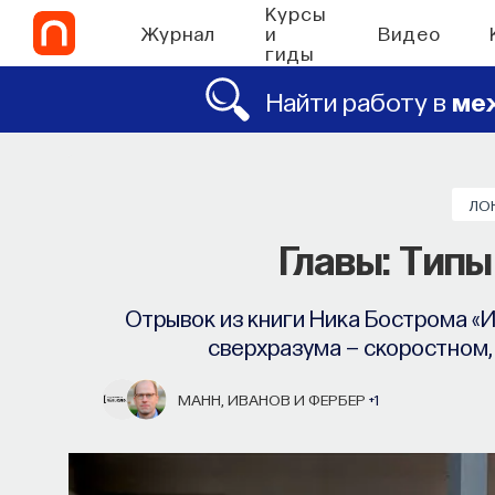
Курсы
Журнал
и
Видео
гиды
Найти работу в
ме
ЛО
Главы: Тип
Отрывок из книги Ника Бострома «И
сверхразума — скоростном,
МАНН, ИВАНОВ И ФЕРБЕР
+1