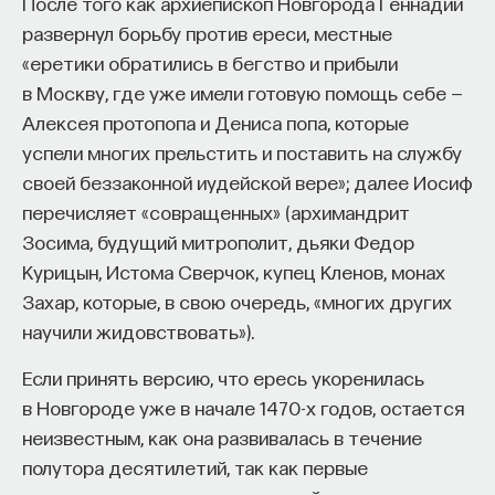
После того как архиепископ Новгорода Геннадий
развернул борьбу против ереси, местные
«еретики обратились в бегство и прибыли
в Москву, где уже имели готовую помощь себе —
Алексея протопопа и Дениса попа, которые
успели многих прельстить и поставить на службу
своей беззаконной иудейской вере»; далее Иосиф
перечисляет «совращенных» (архимандрит
Зосима, будущий митрополит, дьяки Федор
Курицын, Истома Сверчок, купец Кленов, монах
Захар, которые, в свою очередь, «многих других
научили жидовствовать»).
Если принять версию, что ересь укоренилась
в Новгороде уже в начале 1470-х годов, остается
неизвестным, как она развивалась в течение
полутора десятилетий, так как первые