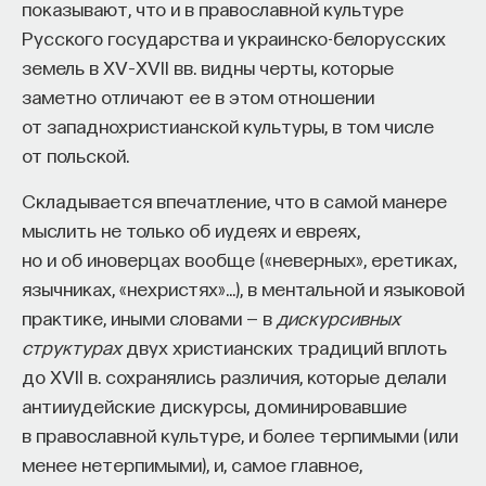
показывают, что и в православной культуре
Русского государства и украинско-белорусских
земель в XV–XVII вв. видны черты, которые
заметно отличают ее в этом отношении
от западнохристианской культуры, в том числе
от польской.
Складывается впечатление, что в самой манере
мыслить не только об иудеях и евреях,
но и об иноверцах вообще («неверных», еретиках,
язычниках, «нехристях»…), в ментальной и языковой
практике, иными словами — в
дискурсивных
структурах
двух христианских традиций вплоть
до XVII в. сохранялись различия, которые делали
антииудейские дискурсы, доминировавшие
в православной культуре, и более терпимыми (или
менее нетерпимыми), и, самое главное,