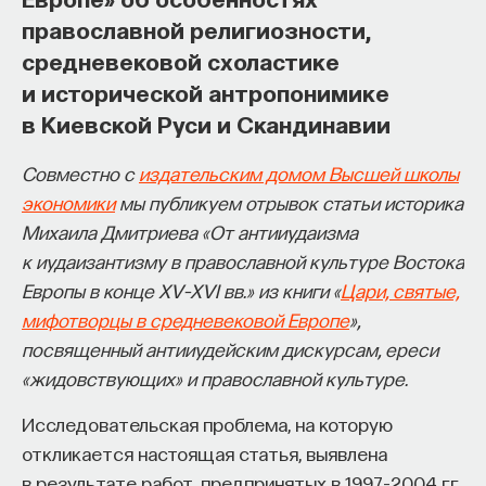
православной религиозности,
средневековой схоластике
и исторической антропонимике
в Киевской Руси и Скандинавии
Совместно с
издательским домом Высшей школы
экономики
мы публикуем отрывок статьи историка
Михаила Дмитриева «От антииудаизма
к иудаизантизму в православной культуре Востока
Европы в конце XV–XVI вв.» из книги «
Цари, святые,
мифотворцы в средневековой Европе
»,
посвященный антииудейским дискурсам, ереси
«жидовствующих» и православной культуре.
Исследовательская проблема, на которую
откликается настоящая статья, выявлена
в результате работ, предпринятых в 1997–2004 гг.