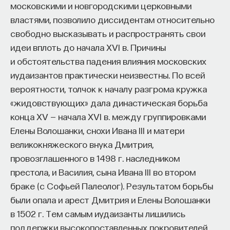
московскими и новгородскими церковными
властями, позволило диссидентам относительно
свободно высказывать и распространять свои
идеи вплоть до начала XVI в. Причины
и обстоятельства падения влияния московских
иудаизантов практически неизвестны. По всей
вероятности, толчок к началу разгрома кружка
«жидовствующих» дала династическая борьба
конца XV — начала XVI в. между группировками
Елены Волошанки, снохи Ивана III и матери
великокняжеского внука Дмитрия,
провозглашенного в 1498 г. наследником
престола, и Василия, сына Ивана III во втором
браке (с Софьей Палеолог). Результатом борьбы
были опала и арест Дмитрия и Елены Волошанки
в 1502 г. Тем самым иудаизанты лишились
поддержки высокопоставленных покровителей.