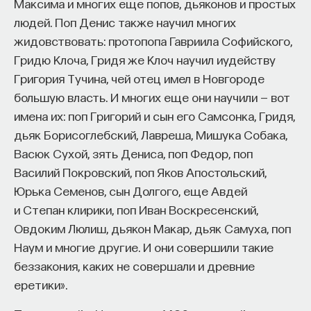
Максима и многих еще попов, дьяконов и простых
людей. Поп Денис также научил многих
жидовствовать: протопопа Гавриила Софийского,
Гридю Клоча, Гридя же Клоч научил иудейству
Григория Тучина, чей отец имел в Новгороде
большую власть. И многих еще они научили — вот
имена их: поп Григорий и сын его Самсонка, Гридя,
дьяк Борисоглебский, Лавреша, Мишука Собака,
Васюк Сухой, зять Дениса, поп Федор, поп
Василий Покровский, поп Яков Апостольский,
Юрька Семенов, сын Долгого, еще Авдей
и Степан клирики, поп Иван Воскресенский,
Овдоким Люлиш, дьякон Макар, дьяк Самуха, поп
Наум и многие другие. И они совершили такие
беззакония, каких не совершали и древние
еретики».