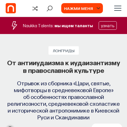
НАЖМИ МЕНЯ
Naukka Talents:
мы ищем таланты
узнать
ЛОНГРИДЫ
От антииудаизма к иудаизантизму
в православной культуре
Отрывок из сборника «Цари, святые,
мифотворцы в средневековой Европе»
об особенностях православной
религиозности, средневековой схоластике
и исторической антропонимике в Киевской
Руси и Скандинавии