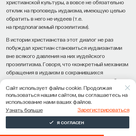
христианской культуры, а вовсе не обязательно
отклик на проповедь иудаизма, имеющую целью
обратить в него не-иудеев (т.е.
на предполагаемый прозелитизм).
В истории христианства этот диалог не раз
побуждал христиан становиться иудаизантами
вне всякого давления на них иудейского
прозелитизма. Говоря, что «конкретный механизм
обращения в иудаизм в сохранившихся
источниках о ереси жидовствующих подробно
Сайт использует файлы cookie. Продолжая
не описан», А. И. Алексеев ссылается
пользоваться нашим сайтом, вы соглашаетесь на
на отрывочные сведения о русских субботниках
использование нами ваших файлов.
XIX в. Такой «перескок» из XV в XIX столетие
Зарегистрироваться
Узнать больше
вряд ли может считаться убедительным. В случае
«жидовствующих», считает А. И. Алексеев,
Я СОГЛАСЕН
«наименование указывает на связь учения