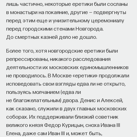
лишь частично, некоторые еретики были сосланы
в монастыри на покаяние, другие — подвергнуты
перед этим еще и унизительному церемониалу
перед городскими стенами Новгорода.
До смертных казней дело не дошло.
Более того, хотя новгородские еретики были
репрессированы, никакого расследования
деятельности их московских единомышленников
не проводилось. В Москве «еретики» продолжали
исповедовать свои взгляды едва ли не открыто,
пользуясь молчанием (едва ли
не благожелательным) двора. Денис и Алексей,
как сказано, служили в двух главных московских
соборах. Их поддерживали близкий советник
великого князя Федор Курицын, сноха Ивана III
Елена, даже сам Иван III и, может быть,