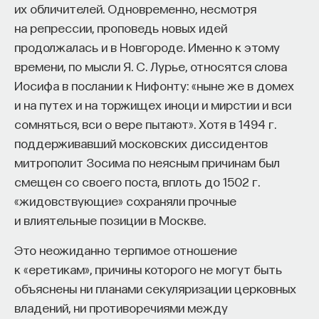
их обличителей. Одновременно, несмотря
на репрессии, проповедь новых идей
продолжалась и в Новгороде. Именно к этому
времени, по мысли Я. С. Лурье, относятся слова
Иосифа в послании к Нифонту: «ныне же в домех
и на путех и на торжищех иноци и мирстии и вси
сомняться, вси о вере пытают». Хотя в 1494 г.
поддерживавший московских диссидентов
митрополит Зосима по неясным причинам был
смещен со своего поста, вплоть до 1502 г.
«жидовствующие» сохраняли прочные
и влиятельные позиции в Москве.
Это неожиданно терпимое отношение
к «еретикам», причины которого не могут быть
объяснены ни планами секуляризации церковных
владений, ни противоречиями между