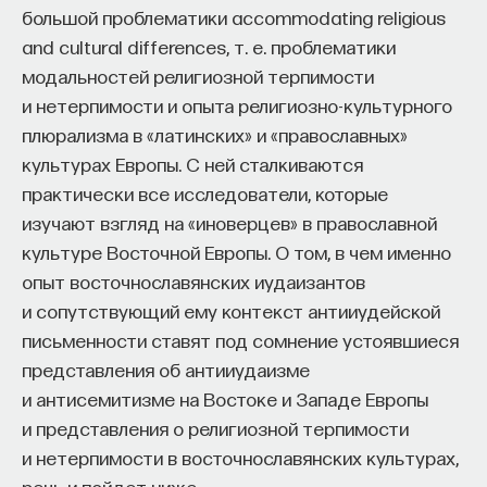
большой проблематики accommodating religious
and cultural differences, т. е. проблематики
модальностей религиозной терпимости
и нетерпимости и опыта религиозно-культурного
плюрализма в «латинских» и «православных»
культурах Европы. С ней сталкиваются
практически все исследователи, которые
изучают взгляд на «иноверцев» в православной
культуре Восточной Европы. О том, в чем именно
опыт восточнославянских иудаизантов
и сопутствующий ему контекст антииудейской
письменности ставят под сомнение устоявшиеся
представления об антииудаизме
и антисемитизме на Востоке и Западе Европы
и представления о религиозной терпимости
и нетерпимости в восточнославянских культурах,
речь и пойдет ниже.