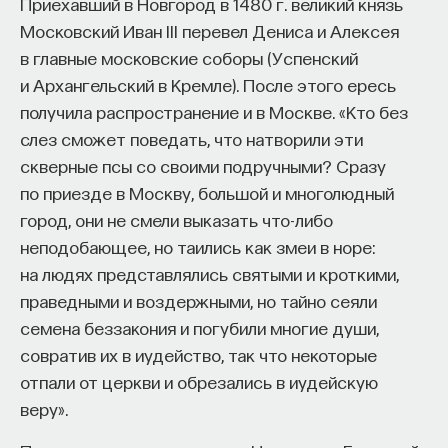
Приехавший в Новгород в 1480 г. великий князь
Московский Иван III перевел Дениса и Алексея
в главные московские соборы (Успенский
и Архангельский в Кремле). После этого ересь
получила распространение и в Москве. «Кто без
слез сможет поведать, что натворили эти
скверные псы со своими подручными? Сразу
по приезде в Москву, большой и многолюдный
город, они не смели выказать что-либо
неподобающее, но таились как змеи в норе:
на людях представлялись святыми и кроткими,
праведными и воздержными, но тайно сеяли
семена беззакония и погубили многие души,
совратив их в иудейство, так что некоторые
отпали от церкви и обрезались в иудейскую
веру».