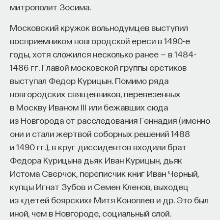
митрополит Зосима.
Московский кружок вольнодумцев выступил
восприемником новгородской ереси в 1490-е
годы, хотя сложился несколько ранее — в 1484–
1486 гг. Главой московской группы еретиков
выступал Федор Курицын. Помимо ряда
новгородских священников, перевезенных
в Москву Иваном III или бежавших сюда
из Новгорода от расследования Геннадия (именно
они и стали жертвой соборных решений 1488
и 1490 гг.), в круг диссидентов входили брат
Федора Курицына дьяк Иван Курицын, дьяк
Истома Сверчок, переписчик книг Иван Черный,
купцы Игнат Зубов и Семен Кленов, выходец
из «детей боярских» Митя Коноплев и др. Это был
иной, чем в Новгороде, социальный слой.