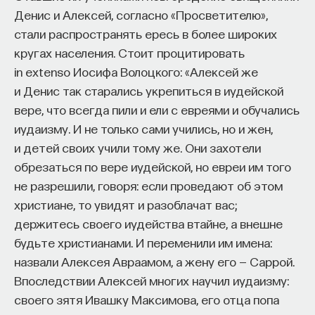
Денис и Алексей, согласно «Просветителю»,
стали распространять ересь в более широких
кругах населения. Стоит процитировать
in extenso Иосифа Волоцкого: «Алексей же
и Денис так старались укрепиться в иудейской
вере, что всегда пили и ели с евреями и обучались
иудаизму. И не только сами учились, но и жен,
и детей своих учили тому же. Они захотели
обрезаться по вере иудейской, но евреи им того
не разрешили, говоря: если проведают об этом
христиане, то увидят и разоблачат вас;
держитесь своего иудейства втайне, а внешне
будьте христианами. И переменили им имена:
назвали Алексея Авраамом, а жену его — Саррой.
Впоследствии Алексей многих научил иудаизму:
своего зятя Ивашку Максимова, его отца попа