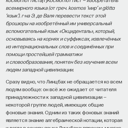
всемирного языка (от греч. kosmos ‘мир’ и glōtta
‘язык’).
г-на Э. де Валя перевести текст этой
брошюры на изобретённый им универсальный
вспомогательный язык «Окциденталь», который,
основываясь на корнях и суффиксах, извлечённых
из интернациональных слов и соединённых при
помощи простейшей грамматики
и словообразования, понятен без изучения всем
людям западной цивилизации.
Сразу видно, что Линцбах не обращается ко всем
людям вообще: он всё же ожидает от читателя
принадлежности к западной цивилизации —
некоторой группе людей, имеющих общие
фоновые знания. Одним из таких фоновых знаний
является знание алгебраической нотации, которая
и легла в основу языка Линцбаха; впрочем, многие