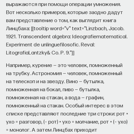
выражаются при помощи операции умножения.
Вот несколько примеров, которые заодно дадут
вам представление о том, как выглядит книга
Линцбаха: [[tooltip word="v" text="Linzbach, Jacob.
1921. Transcendent algebra: Ideografiematematical.
Experiment de unlinguefilosofic. Reval:
LitografiaLantzky& Co. P. 9."]]
Например, курение — это человек, помноженный
на трубку. Астрономия — человек, помноженный
на телескоп и на звезду. Вино — бутылка,
помноженная на бокал, пиво — бутылка,
помноженная на стакан, а вода — графин,
помноженный на стакан. Особый интерес в этом
списке представляют последние три строки: рот ×
ухо = разговор, (– рот) × ухо = молчание, рот × (– ухо)
= монолог. А затем Линцбах приходит