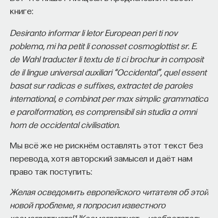
книге:
Desiranto informar li letor European peri ti nov
poblema, mi ha petit li conosset cosmoglottist sr. E.
de Wahl traducter li textu de ti ci brochur in composit
de il lingue universal auxiliari “Occidental”, quel essent
basat sur radicas e suffixes, extractet de paroles
international, e combinat per max simplic grammatica
e parolformation, es comprensibil sin studia a omni
hom de occidental civilisation.
Мы всё же не рискнём оставлять этот текст без
перевода, хотя авторский замысел и даёт нам
право так поступить:
Желая осведомить европейского читателя об этой
новой проблеме, я попросил известного
космоглоттиста
[
1
]
Космоглоттист — изобретатель