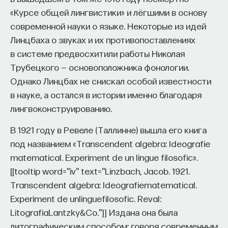
«Курсе общей лингвистики» и лёгшими в основу
современной науки о языке. Некоторые из идей
Линцбаха о звуках и их противопоставлениях
в системе предвосхитили работы Николая
Трубецкого — основоположника фонологии.
Однако Линцбах не снискал особой известности
в науке, а остался в истории именно благодаря
лингвоконструированию.
В 1921 году в Ревеле (Таллинне) вышла его книга
под названием «Transcendent algebra: Ideografie
matematical. Experiment de un lingue filosofic».
[[tooltip word="iv" text="Linzbach, Jacob. 1921.
Transcendent algebra: Ideografiematematical.
Experiment de unlinguefilosofic. Reval:
LitografiaLantzky&Co."]] Издана она была
литографическим способом: говоря современным