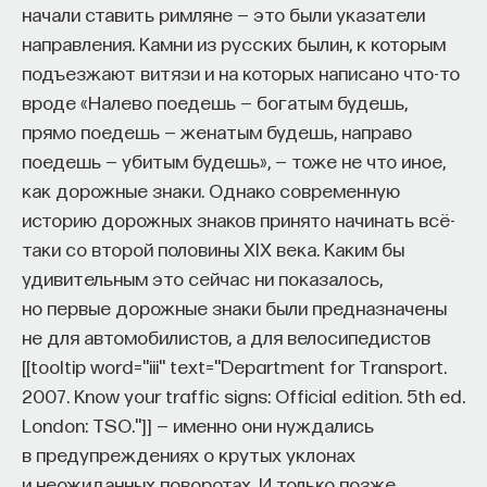
начали ставить римляне — это были указатели
направления. Камни из русских былин, к которым
подъезжают витязи и на которых написано что-то
вроде «Налево поедешь — богатым будешь,
прямо поедешь — женатым будешь, направо
поедешь — убитым будешь», — тоже не что иное,
как дорожные знаки. Однако современную
историю дорожных знаков принято начинать всё-
таки со второй половины XIX века. Каким бы
удивительным это сейчас ни показалось,
но первые дорожные знаки были предназначены
не для автомобилистов, а для велосипедистов
[[tooltip word="iii" text="Department for Transport.
2007. Know your traffic signs: Official edition. 5th ed.
London: TSO."]] — именно они нуждались
в предупреждениях о крутых уклонах
и неожиданных поворотах. И только позже,