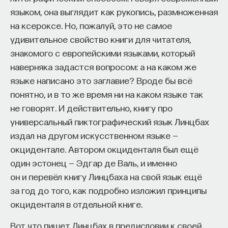
языком, она выглядит как рукопись, размноженная
на ксероксе. Но, пожалуй, это не самое
удивительное свойство книги для читателя,
знакомого с европейскими языками, который
наверняка задастся вопросом: а на каком же
языке написано это заглавие? Вроде бы всё
понятно, и в то же время ни на каком языке так
не говорят. И действительно, книгу про
универсальный пиктографический язык Линцбах
издал на другом искусственном языке —
окцидентале. Автором окциденталя был ещё
один эстонец — Эдгар де Валь, и именно
он и перевёл книгу Линцбаха на свой язык ещё
за год до того, как подробно изложил принципы
окциденталя в отдельной книге.
Вот что пишет Линцбах в предисловии к своей