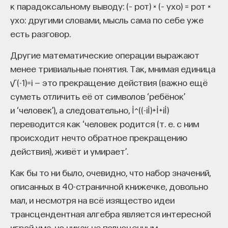
к парадоксальному выводу: (– рот) × (– ухо) = рот ×
ухо: другими словами, мысль сама по себе уже
есть разговор.
Другие математические операции выражают
менее тривиальные понятия. Так, мнимая единица
√(-1)=i — это прекращение действия (важно ещё
суметь отличить её от символов ‘ребёнок’
и ‘человек’), а следовательно, İ^((-iİ)+İ+iİ)
переводится как ‘человек родится (т. е. с ним
происходит нечто обратное прекращению
действия), живёт и умирает’.
Как бы то ни было, очевидно, что набор значений,
описанных в 40-страничной книжечке, довольно
мал, и несмотря на всё изящество идеи
трансцендентная алгебра является интересной
игрой ума, но никак не полноценным