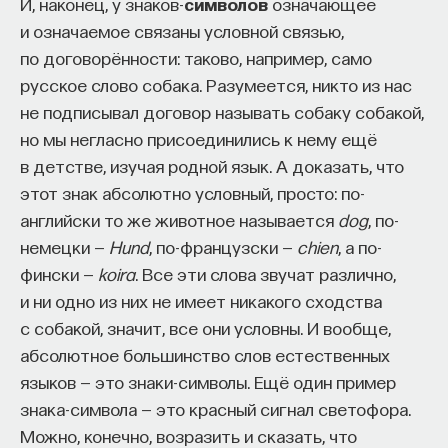
И, наконец, у знаков-
символов
означающее
и означаемое связаны условной связью,
по договорённости: таково, например, само
русское слово собака. Разумеется, никто из нас
не подписывал договор называть собаку собакой,
но мы негласно присоединились к нему ещё
в детстве, изучая родной язык. А доказать, что
этот знак абсолютно условный, просто: по-
английски то же животное называется
dog
, по-
немецки —
Hund
, по-французски —
chien
, а по-
фински —
koira
. Все эти слова звучат различно,
и ни одно из них не имеет никакого сходства
с собакой, значит, все они условны. И вообще,
абсолютное большинство слов естественных
языков — это знаки-символы. Ещё один пример
знака-символа — это красный сигнал светофора.
Можно, конечно, возразить и сказать, что