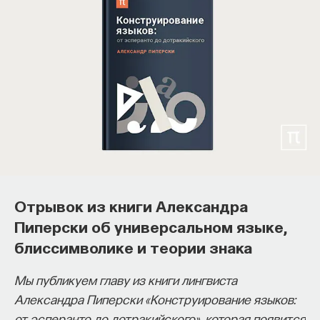
Отрывок из книги Александра
Пиперски об универсальном языке,
блиссимволике и теории знака
Мы публикуем главу из книги лингвиста
Александра Пиперски «Конструирование языков:
от эсперанто до дотракийского», которая появится