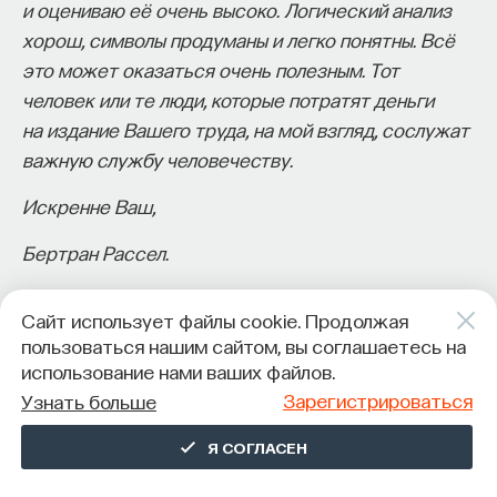
и оцениваю её очень высоко. Логический анализ
хорош, символы продуманы и легко понятны. Всё
это может оказаться очень полезным. Тот
человек или те люди, которые потратят деньги
на издание Вашего труда, на мой взгляд, сослужат
важную службу человечеству.
Искренне Ваш,
Бертран Рассел.
P. S. Вы вправе распоряжаться этим письмом как
Сайт использует файлы cookie. Продолжая
Вам будет угодно.
пользоваться нашим сайтом, вы соглашаетесь на
использование нами ваших файлов.
Чарльз Блисс умер в 1985 году, но его
Зарегистрироваться
Узнать больше
изобретение так и не стало универсальным
мировым языком, который бы избавил
Я СОГЛАСЕН
человечество от столь нелюбимого Блиссом
многоязычия. И сейчас есть некоторое