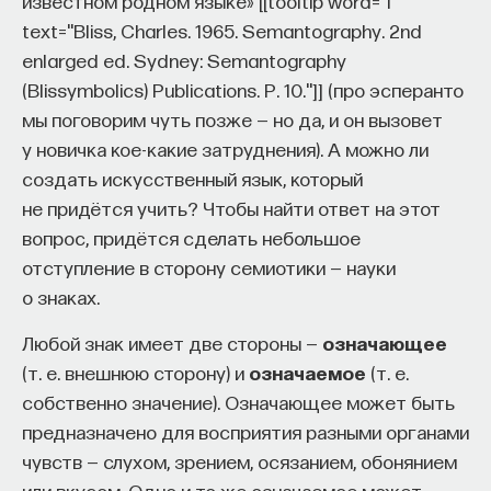
известном родном языке» [[tooltip word="i"
text="Bliss, Charles. 1965. Semantography. 2nd
enlarged ed. Sydney: Semantography
(Blissymbolics) Publications. P. 10."]] (про эсперанто
мы поговорим чуть позже — но да, и он вызовет
у новичка кое-какие затруднения). А можно ли
создать искусственный язык, который
не придётся учить? Чтобы найти ответ на этот
вопрос, придётся сделать небольшое
отступление в сторону семиотики — науки
о знаках.
Любой знак имеет две стороны —
означающее
(т. е. внешнюю сторону) и
означаемое
(т. е.
собственно значение). Означающее может быть
предназначено для восприятия разными органами
чувств — слухом, зрением, осязанием, обонянием
или вкусом. Одно и то же означаемое может