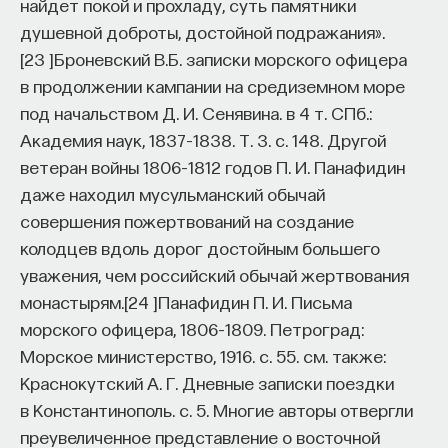
найдет покой и прохладу, суть памятники
душевной доброты, достойной подражания».
[
23
]
Броневский В.Б. записки морского офицера
в продолжении кампании на средиземном море
под начальством Д. И. Сенявина. в 4 т. СПб.:
Академия наук, 1837–1838. Т. 3. с. 148.
Другой
ветеран войны 1806–1812 годов П. И. Панафидин
даже находил мусульманский обычай
совершения пожертвований на создание
колодцев вдоль дорог достойным большего
уважения, чем российский обычай жертвования
монастырям.
[
24
]
Панафидин П. И. Письма
морского офицера, 1806–1809. Петроград:
Морское министерство, 1916. с. 55. см. также:
Краснокутский А. Г. Дневные записки поездки
в Константинополь. с. 5.
Многие авторы отвергли
преувеличенное представление о восточной