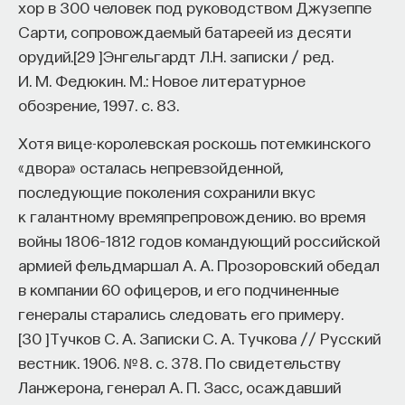
хор в 300 человек под руководством Джузеппе
Сарти, сопровождаемый батареей из десяти
орудий.
[
29
]
Энгельгардт Л.Н. записки / ред.
И. М. Федюкин. M.: Новое литературное
обозрение, 1997. с. 83.
Хотя вице-королевская роскошь потемкинского
«двора» осталась непревзойденной,
последующие поколения сохранили вкус
к галантному времяпрепровождению. во время
войны 1806–1812 годов командующий российской
армией фельдмаршал А. А. Прозоровский обедал
в компании 60 офицеров, и его подчиненные
генералы старались следовать его примеру.
[
30
]
Тучков С. А. Записки С. А. Тучкова // Русский
вестник. 1906. № 8. с. 378.
По свидетельству
Ланжерона, генерал А. П. Засс, осаждавший