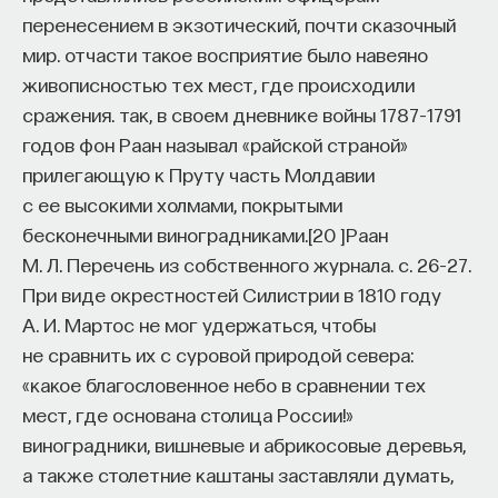
перенесением в экзотический, почти сказочный
мир. отчасти такое восприятие было навеяно
живописностью тех мест, где происходили
сражения. так, в своем дневнике войны 1787–1791
годов фон Раан называл «райской страной»
прилегающую к Пруту часть Молдавии
с ее высокими холмами, покрытыми
бесконечными виноградниками.
[
20
]
Раан
М. Л. Перечень из собственного журнала. с. 26–27.
При виде окрестностей Силистрии в 1810 году
А. И. Мартос не мог удержаться, чтобы
не сравнить их с суровой природой севера:
«какое благословенное небо в сравнении тех
мест, где основана столица России!»
виноградники, вишневые и абрикосовые деревья,
а также столетние каштаны заставляли думать,