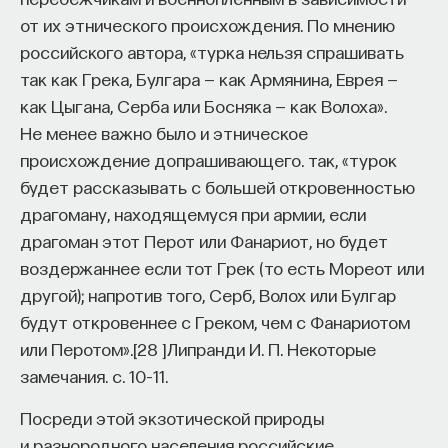
от их этнического происхождения. По мнению
российского автора, «турка нельзя спрашивать
так как Грека, Булгара — как Армянина, Еврея —
как Цыгана, Серба или Босняка — как Волоха».
Не менее важно было и этническое
происхождение допрашивающего. так, «турок
будет рассказывать с большей откровенностью
драгоману, находящемуся при армии, если
драгоман этот Перот или Фанариот, но будет
воздержаннее если тот Грек (то есть Мореот или
другой); напротив того, Серб, Волох или Булгар
будут откровеннее с Греком, чем с Фанариотом
или Перотом».
[
28
]
Липранди И. П. Некоторые
замечания. с. 10–11.
Посреди этой экзотической природы
и разнородного населения российские