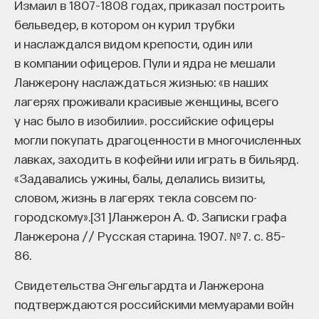
Измаил в 1807–1808 годах, приказал построить
бельведер, в котором он курил трубки
и наслаждался видом крепости, один или
в компании офицеров. Пули и ядра не мешали
Ланжерону наслаждаться жизнью: «в наших
лагерях проживали красивые женщины, всего
у нас было в изобилии». российские офицеры
могли покупать драгоценности в многочисленных
лавках, заходить в кофейни или играть в бильярд.
«Задавались ужины, балы, делались визиты,
словом, жизнь в лагерях текла совсем по-
городскому».
[
31
]
Ланжерон А. Ф. Записки графа
Ланжерона // Русская старина. 1907. № 7. с. 85–
86.
Свидетельства Энгельгардта и Ланжерона
подтверждаются российскими мемуарами войн