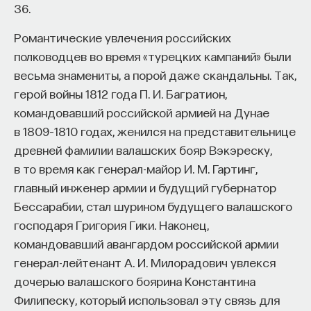
36.
Романтические увлечения российских
полководцев во время «турецких кампаний» были
весьма знамениты, а порой даже скандальны. Так,
герой войны 1812 года П. И. Багратион,
командовавший российской армией на Дунае
в 1809–1810 годах, женился на представительнице
древней фамилии валашских бояр Вэкэреску,
в то время как генерал-майор И. М. Гартинг,
главный инженер армии и будущий губернатор
Бессарабии, стал шурином будущего валашского
господаря Григория Гики. Наконец,
командовавший авангардом российской армии
генерал-лейтенант А. И. Милорадович увлекся
дочерью валашского боярина Константина
Филипеску, который использовал эту связь для