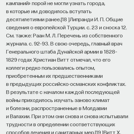
кампаний» порой не могли узнать города,
в которые им доводилось вступать
десятилетиями ранее.
[
18
]
Липранди И. П. Общие
сведения о европейской Турции. с. 23 и сноска 12.
См. также: Раан М. Л. Перечень из собственного
журнала. с. 92–93.
В свою очередь, главный врач
Генерального штаба Дунайской армии в 1828–
1829 годах Христиан Витт отмечал, что его
коллеги редко пользовались опытом,
приобретенным их предшественниками
в предыдущих российско-османских конфликтах.
В результате с началом каждой последующей
войны приходилось изучать заново климат
и болезни, распространенные в Молдавии
и Валахии. При этом они снова и снова испытывали
трудности в определении соответствующих
способов лечения и санитарных мер.
[
19
]
Витт Х.