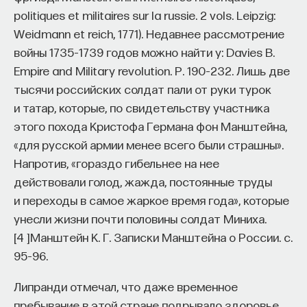
politiques et militaires sur la russie. 2 vols. Leipzig:
Weidmann et reich, 1771). Недавнее рассмотрение
войны 1735–1739 годов можно найти у: Davies B.
Empire and Military revolution. P. 190–232.
Лишь две
тысячи российских солдат пали от руки турок
и татар, которые, по свидетельству участника
этого похода Кристофа Германа фон Манштейна,
«для русской армии менее всего были страшны».
Напротив, «гораздо гибельнее на нее
действовали голод, жажда, постоянные труды
и переходы в самое жаркое время года», которые
унесли жизни почти половины солдат Миниха.
[
4
]
Манштейн К. Г. Записки Манштейна о России. c.
95–96.
Липранди отмечал, что даже временное
пребывание в этой стране подрывало здоровье