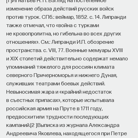
изменение образа действий русских войск
против турок. СПб.: веймар, 1852. с. 14. Липранди
также отмечал, что «война с турками
не кровопролитна, но гибельна во всех других
отношениях». См.: Липранди И.П. обозрение
пространства. с. VIII, 77.
Военные мемуары XVIII
и XIX столетий действительно содержат немало
упоминаний тяжелого для россиян климата
северного Причерноморья и нижнего Дуная,
служивших театрами боевых действий.
Невыносимая жара и «крайний недостаток
в съестных припасах», которые испытывала
российская армия на Пруте в 1711 году,
предвосхитили трудности последующих
кампаний.
[
2
]
Выписка из журнала Александра
Андреевича Яковлева, находящегося при Петре