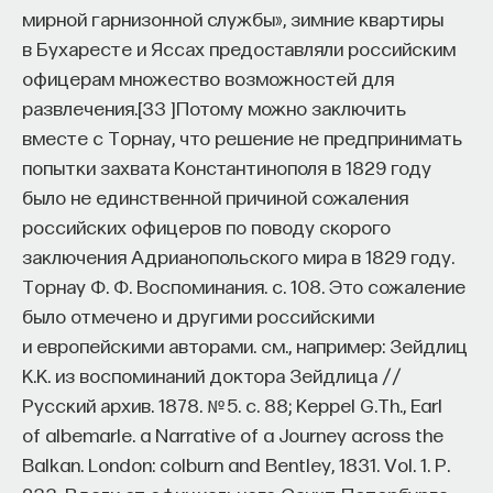
мирной гарнизонной службы», зимние квартиры
в Бухаресте и Яссах предоставляли российским
офицерам множество возможностей для
развлечения.
[
33
]
Потому можно заключить
вместе с Торнау, что решение не предпринимать
попытки захвата Константинополя в 1829 году
было не единственной причиной сожаления
российских офицеров по поводу скорого
заключения Адрианопольского мира в 1829 году.
Торнау Ф. Ф. Воспоминания. c. 108. Это сожаление
было отмечено и другими российскими
и европейскими авторами. см., например: Зейдлиц
К.К. из воспоминаний доктора Зейдлица //
Русский архив. 1878. № 5. с. 88; Keppel G.Th., Earl
of albemarle. a Narrative of a Journey across the
Balkan. London: colburn and Bentley, 1831. Vol. 1. P.