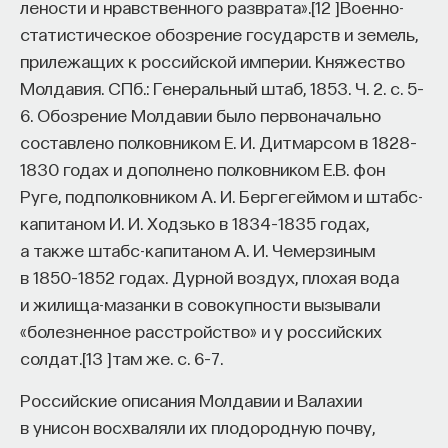
лености и нравственного разврата».
[
12
]
Военно-
статистическое обозрение государств и земель,
прилежащих к российской империи. Княжество
Молдавия. СПб.: Генеральный штаб, 1853. Ч. 2. с. 5–
6. Обозрение Молдавии было первоначально
составлено полковником Е. И. Дитмарсом в 1828–
1830 годах и дополнено полковником Е.В. фон
Руге, подполковником А. И. Бергегеймом и штабс-
капитаном И. И. Ходзько в 1834–1835 годах,
а также штабс-капитаном А. И. Чемерзиным
в 1850–1852 годах.
Дурной воздух, плохая вода
и жилища-мазанки в совокупности вызывали
«болезненное расстройство» и у российских
солдат.
[
13
]
там же. с. 6–7.
Российские описания Молдавии и Валахии
в унисон восхваляли их плодородную почву,