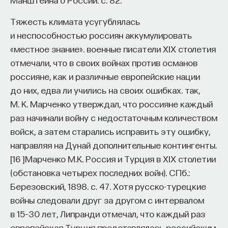
Тяжесть климата усугублялась
и неспособностью россиян аккумулировать
«местное знание». военные писатели XIX столетия
отмечали, что в своих войнах против османов
россияне, как и различные европейские нации
до них, едва ли учились на своих ошибках. так,
М. К. Марченко утверждал, что россияне каждый
раз начинали войну с недостаточным количеством
войск, а затем старались исправить эту ошибку,
направляя на Дунай дополнительные контингенты.
[
16
]
Марченко M.K. Россия и Турция в XIX столетии
(обстановка четырех последних войн). СПб.:
Березовский, 1898. с. 47.
Хотя русско-турецкие
войны следовали друг за другом с интервалом
в 15–30 лет, Липранди отмечал, что каждый раз
европейская Турция представлялась российским