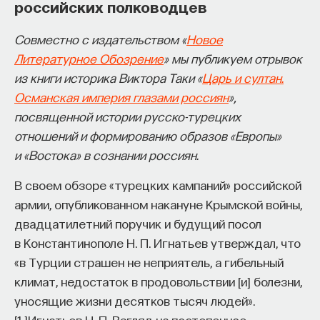
российских полководцев
Совместно с издательством «
Новое
Литературное Обозрение
» мы публикуем отрывок
из книги историка Виктора Таки «
Царь и султан.
Османская империя глазами россиян
»,
посвященной истории русско-турецких
отношений и формированию образов «Европы»
и «Востока» в сознании россиян.
В своем обзоре «турецких кампаний» российской
армии, опубликованном накануне Крымской войны,
двадцатилетний поручик и будущий посол
в Константинополе Н. П. Игнатьев утверждал, что
«в Турции страшен не неприятель, а гибельный
климат, недостаток в продовольствии [и] болезни,
уносящие жизни десятков тысяч людей».
[
1
]
Игнатьев Н. П. Взгляд на постепенное