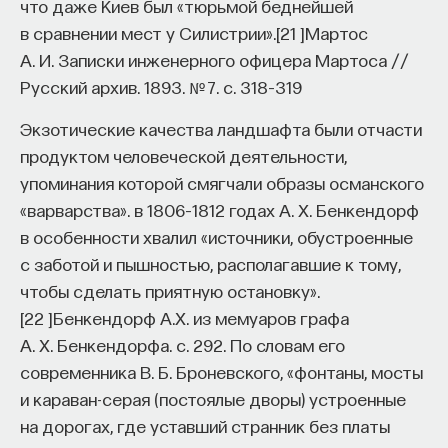
что даже Киев был «тюрьмой беднейшей
в сравнении мест у Силистрии».
[
21
]
Мартос
А. И. Записки инженерного офицера Мартоса //
Русский архив. 1893. № 7. с. 318–319
Экзотические качества ландшафта были отчасти
продуктом человеческой деятельности,
упоминания которой смягчали образы османского
«варварства». в 1806–1812 годах А. Х. Бенкендорф
в особенности хвалил «источники, обустроенные
с заботой и пышностью, располагавшие к тому,
чтобы сделать приятную остановку».
[
22
]
Бенкендорф А.Х. из мемуаров графа
А. Х. Бенкендорфа. с. 292.
По словам его
современника В. Б. Броневского, «фонтаны, мосты
и караван-серая (постоялые дворы) устроенные
на дорогах, где уставший странник без платы