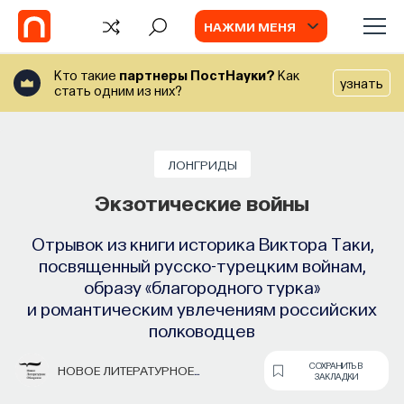
НАЖМИ МЕНЯ
Кто такие
партнеры ПостНауки?
Как
узнать
стать одним из них?
ЛОНГРИДЫ
Экзотические войны
Отрывок из книги историка Виктора Таки,
посвященный русско-турецким войнам,
образу «благородного турка»
и романтическим увлечениям российских
полководцев
СОХРАНИТЬ В
НОВОЕ ЛИТЕРАТУРНОЕ
ЗАКЛАДКИ
ОБОЗРЕНИЕ