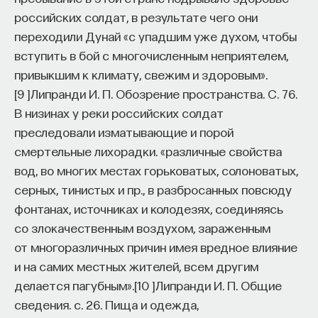
российских солдат, в результате чего они
переходили Дунай «с упадшим уже духом, чтобы
вступить в бой с многочисленным неприятелем,
привыкшим к климату, свежим и здоровым».
[
9
]
Липранди И. П. Обозрение пространства. С. 76.
В низинах у реки российских солдат
преследовали изматывающие и порой
смертельные лихорадки. «различные свойства
вод, во многих местах горьковатых, солоноватых,
серных, тинистых и пр., в разбросанных повсюду
фонтанах, источниках и колодезях, соединяясь
со злокачественным воздухом, зараженным
от многоразличных причин имея вредное влияние
и на самих местных жителей, всем другим
делается пагубным».
[
10
]
Липранди И. П. Общие
сведения. с. 26.
Пища и одежда,