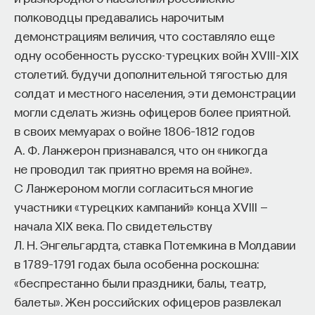
полководцы предавались нарочитым
демонстрациям величия, что составляло еще
одну особенность русско-турецких войн XVIII–XIX
столетий. будучи дополнительной тягостью для
солдат и местного населения, эти демонстрации
могли сделать жизнь офицеров более приятной.
в своих мемуарах о войне 1806–1812 годов
А. Ф. Ланжерон признавался, что он «никогда
не проводил так приятно время на войне».
С Ланжероном могли согласиться многие
участники «турецких кампаний» конца XVIII —
начала XIX века. По свидетельству
Л. Н. Энгельгардта, ставка Потемкина в Молдавии
в 1789–1791 годах была особенна роскошна:
«беспрестанно были праздники, балы, театр,
балеты». Жен российских офицеров развлекал