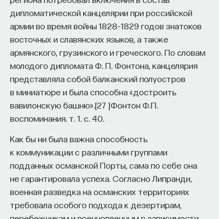
дипломатической канцелярии при российской
армии во время войны 1828–1829 годов знатоков
восточных и славянских языков, а также
армянского, грузинского и греческого. По словам
молодого дипломата Ф. П. Фонтона, канцелярия
представляла собой балканский полуостров
в миниатюре и была способна «достроить
вавилонскую башню».
[
27
]
Фонтон Ф.П.
воспоминания. т. 1. c. 40.
Как бы ни была важна способность
к коммуникации с различными группами
подданных османской Порты, сама по себе она
не гарантировала успеха. Согласно Липранди,
военная разведка на османских территориях
требовала особого подхода к дезертирам,
перебежчикам и военнопленным в зависимости