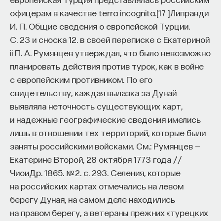
офицерам в качестве terra incognita.
[
17
]
Липранди
И. П. Общие сведения о европейской Турции.
С. 23 и сноска 12. в своей переписке с Екатериной
ii П. А. Румянцев утверждал, что было невозможно
планировать действия против турок, как в войне
с европейским противником. По его
свидетельству, каждая вылазка за Дунай
выявляла неточность существующих карт,
и надежные географические сведения имелись
лишь в отношении тех территорий, которые были
заняты российскими войсками. См.: Румянцев —
Екатерине Второй, 28 октября 1773 года //
ЧиоиДр. 1865. № 2. с. 293.
Селения, которые
на российских картах отмечались на левом
берегу Дуная, на самом деле находились
на правом берегу, а ветераны прежних «турецких