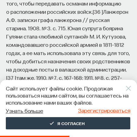
того, чтобы передавать османам информацию
о расположении российских войск.
[
36
]
Ланжерон
А.Ф. записки графа ланжерона // русская
старина. 1908. № 3. c. 715.
Юная супруга боярина
Гуляни стала «любимой султаной» М. И. Кутузова,
командовавшего российской армией в 1811–1812
годах, а ее мать использовала эту связь для того,
чтобы добиться назначения своих родственников
на доходные посты в валашской администрации.
[
37
]
там же. 1910. № 7. с. 167–168; 1911. № 8. с. 257–
260.
Сайт использует файлы cookie. Продолжая
пользоваться нашим сайтом, вы соглашаетесь на
Современники могли узнать о свободе нравов
использование нами ваших файлов.
среди офицеров дунайской армии от историка
Зарегистрироваться
Узнать больше
Д. М. Бантыш-Каменского, который проезжал
через княжества с дипломатической миссией
Я СОГЛАСЕН
в Сербию в 1808 году. В описании своего