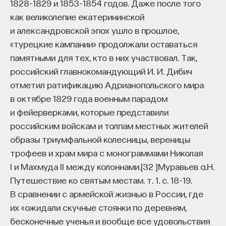
1828–1829 и 1853–1854 годов. Даже после того
как великолепие екатерининской
и александровской эпох ушло в прошлое,
«турецкие кампании» продолжали оставаться
памятными для тех, кто в них участвовал. Так,
российский главнокомандующий И. И. Дибич
отметил ратификацию Адрианопольского мира
в октябре 1829 года военным парадом
и фейерверками, которые представили
российским войскам и толпам местных жителей
образы триумфальной колесницы, вереницы
трофеев и храм мира с монограммами Николая
I и Махмуда II между колоннами.
[
32
]
Муравьев a.Н.
Путешествие ко святым местам. т. 1. с. 18–19.
В сравнении с армейской жизнью в России, где
их «ожидали скучные стоянки по деревням,
бесконечные ученья и вообще все удовольствия