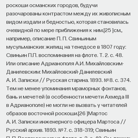
роскоши османских городов, будучи
разочарованы контрастом между их живописным
видом издали и бедностью, которая становилась
очевидной по мере приближения к ним.
[
25
]
см.,
например, описание П. П. Свиньиным
мусульманских жилищ на тенедосе в 1807 году:
Свиньин П.П. воспоминания на флоте. Т. 2. с. 48.
Или описание Адрианополя А.И. Михайловским-
Данилевским: Михайловский-Данилевский
А. И. Записки // Русская старина. 1893. № 8. с. 374.
Тем не менее упоминания мраморных фонтанов,
бань и мечетей (в особенности мечети Ахмеда III
в Адрианополе) не могли не вызвать у читателей
образов восточной роскоши.
[
26
]
Мартос
А. И. Записки инженерного офицера Мартоса //
Русский архив. 1893. № 7. с. 318–319; Свиньин
П. П. Воспоминания на флоте. т. 2. с. 49. См. также: