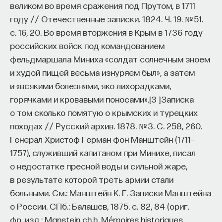
великом во время сражения под Прутом, в 1711
году // Отечественные записки. 1824. Ч. 19. № 51.
с. 16, 20.
Во время вторжения в Крым в 1736 году
российских войск под командованием
фельдмаршала Миниха «солдат солнечным зноем
и худой пищей весьма изнуряем был», а затем
и «всякими болезнями, яко лихорадками,
горячками и кровавыми поносами».
[
3
]
Записка
о том сколько помятую о крымских и турецких
походах // Русский архив. 1878. № 3. С. 258, 260.
Генерал Христоф Герман фон Манштейн (1711–
1757), служивший капитаном при Минихе, писал
о недостатке пресной воды и сильной жаре,
в результате которой треть армии стали
больными. См.: Манштейн К. Г. Записки Манштейна
о России. СПб.: Балашев, 1875. с. 82, 84 (ориг.
фр. изд.: Manstein ch.h. Mémoires historiques,