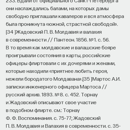
233.
Вдали от официального Санкт-Петербурга
они наслаждались балами, на которых дамы
свободно приглашали кавалеров и вся атмосфера
была проникнута «южной, страстной свободой».
[
34
]
Жадовский П. В. Молдавия и валахия
в современности // Пантеон. 1856. № 1. с. 56.
В то время как молдавские и валашские бояре
проигрывали состояния в карты, российские
офицеры флиртовали с их дочерями и женами,
которые находили «приятнее любить героя,
нежели бородатого Молдавана».
[
35
]
Мартос А.И.
записки инженерного офицера Мартоса //
русский архив. 1893. № 8. с. 452. Торнау
и Жадовский описывают свое участие
в подобном флирте. см.: Торнау
Ф. Ф. Воспоминания. c. 75–77; Жадовский
П. В. Молдавия и Валахия в современности. с. 35–