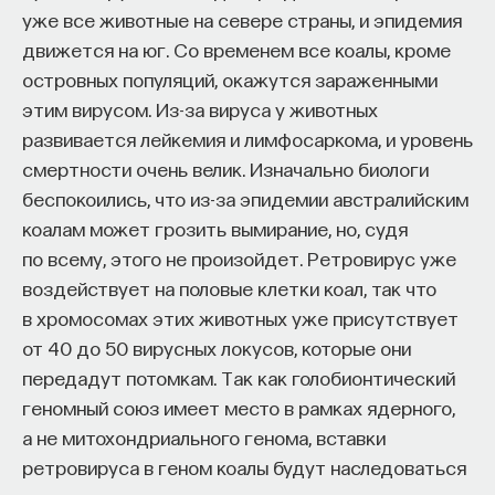
уже все животные на севере страны, и эпидемия
движется на юг. Со временем все коалы, кроме
островных популяций, окажутся зараженными
этим вирусом. Из-за вируса у животных
развивается лейкемия и лимфосаркома, и уровень
смертности очень велик. Изначально биологи
беспокоились, что из-за эпидемии австралийским
коалам может грозить вымирание, но, судя
по всему, этого не произойдет. Ретровирус уже
воздействует на половые клетки коал, так что
в хромосомах этих животных уже присутствует
от 40 до 50 вирусных локусов, которые они
передадут потомкам. Так как голобионтический
геномный союз имеет место в рамках ядерного,
а не митохондриального генома, вставки
ретровируса в геном коалы будут наследоваться