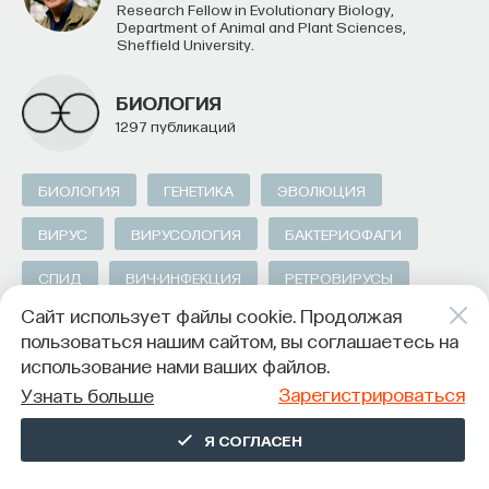
Research Fellow in Evolutionary Biology,
Department of Animal and Plant Sciences,
Sheffield University.
БИОЛОГИЯ
1297 публикаций
БИОЛОГИЯ
ГЕНЕТИКА
ЭВОЛЮЦИЯ
ВИРУС
ВИРУСОЛОГИЯ
БАКТЕРИОФАГИ
СПИД
ВИЧ-ИНФЕКЦИЯ
РЕТРОВИРУСЫ
Сайт использует файлы cookie. Продолжая
ЕСТЕСТВЕННЫЕ НАУКИ
ЖУРНАЛ
пользоваться нашим сайтом, вы соглашаетесь на
использование нами ваших файлов.
Зарегистрироваться
Узнать больше
Я СОГЛАСЕН