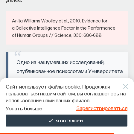
Anita Williams Woolley et al., 2010. Evidence for
a Collective Intelligence Factor in the Performance
of Human Groups // Science, 330: 686-688
Одно из нашумевших исследований,
опубликованное психологами Университета
Карнеги — Меллон в 2010 году, показало,
Сайт использует файлы cookie. Продолжая
что коллективный интеллект не сводится
пользоваться нашим сайтом, вы соглашаетесь на
к простой сумме интеллектуальных
использование нами ваших файлов.
способностей людей одной группы,
Зарегистрироваться
Узнать больше
занятых решением одной задачи.
Я СОГЛАСЕН
Эффективность решения задач зависит
во многом от сочетаемости людей.