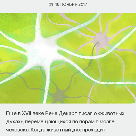
16 НОЯБРЯ 2017
нервные клетки, культура и коллектив
Еще в XVII веке Рене Декарт писал о «животных
духах», перемещающихся по порам в мозге
человека. Когда животный дух проходит