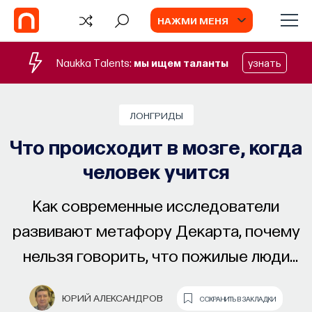
НАЖМИ МЕНЯ
Naukka Talents:
мы ищем таланты
узнать
ЛОНГРИДЫ
Что происходит в мозге, когда
человек учится
Как современные исследователи
развивают метафору Декарта, почему
нельзя говорить, что пожилые люди
плохо обучаются и каким образом
ЮРИЙ АЛЕКСАНДРОВ
СОХРАНИТЬ В ЗАКЛАДКИ
влияют на приобретение новых навыков