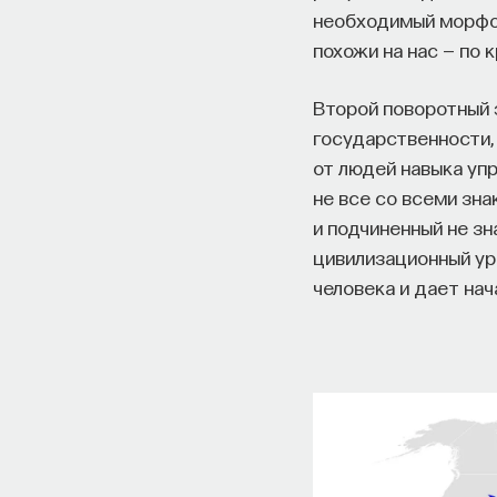
необходимый морфол
похожи на нас — по 
Второй поворотный 
государственности,
от людей навыка упр
не все со всеми зна
и подчиненный не зн
цивилизационный ур
человека и дает нач