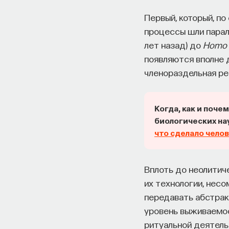
Первый, который, по 
процессы шли парал
лет назад) до
Homo 
появляются вполне д
членораздельная ре
Когда, как и поче
биологических на
что сделало чело
Вплоть до неолити
их технологии, нес
передавать абстрак
уровень выживаемо
ритуальной деятельн