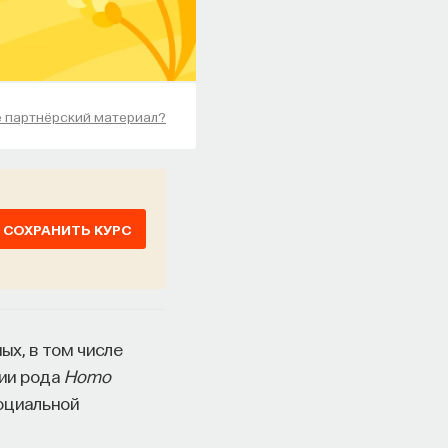
е партнёрский материал?
СОХРАНИТЬ КУРС
х, в том числе
рии рода
Homo
оциальной