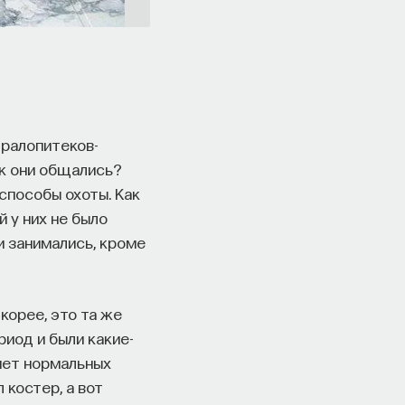
тралопитеков-
ак они общались?
способы охоты. Как
й у них не было
ни занимались, кроме
корее, это та же
риод и были какие-
 нет нормальных
 костер, а вот