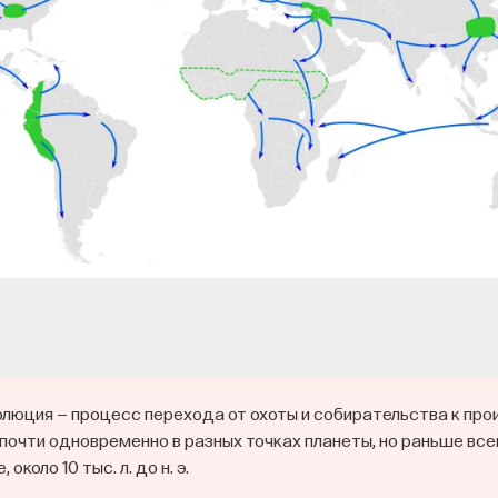
олюция — процесс перехода от охоты и собирательства к пр
почти одновременно в разных точках планеты, но раньше всег
около 10 тыс. л. до н. э.