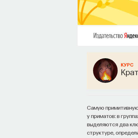
КУРС
Крат
Самую примитивную 
у приматов: в группа
выделяются два клю
структуре, определ