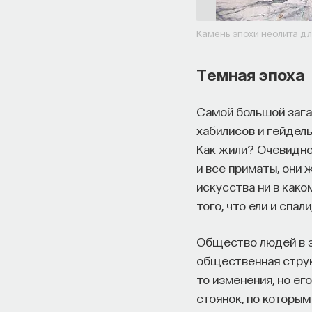
Камень эпохи неолита д
Темная эпоха
Самой большой зага
хабилисов и гейдель
Как жили? Очевидно,
и все приматы, они 
искусства ни в како
того, что ели и спали
Общество людей в эт
общественная структ
то изменения, но ег
стоянок, по которым