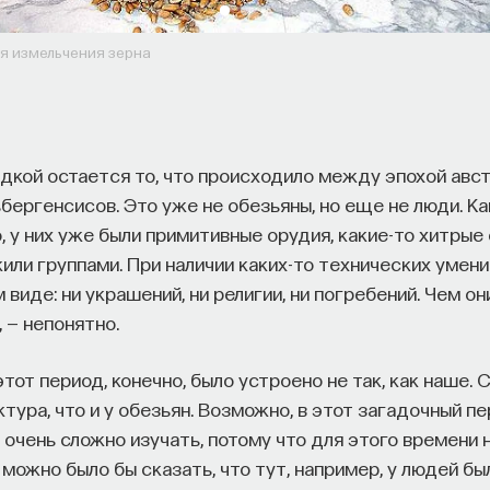
ля измельчения зерна
дкой остается то, что происходило между эпохой авс
бергенсисов. Это уже не обезьяны, но еще не люди. К
 у них уже были примитивные орудия, какие-то хитрые 
жили группами. При наличии каких-то технических умени
м виде: ни украшений, ни религии, ни погребений. Чем о
, — непонятно.
от период, конечно, было устроено не так, как наше. С
ура, что и у обезьян. Возможно, в этот загадочный пе
о очень сложно изучать, потому что для этого времени
 можно было бы сказать, что тут, например, у людей был