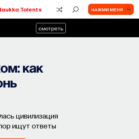
Naukka Talents
НАЖМИ МЕНЯ
смотреть
ом: как
онь
лась цивилизация
 пор ищут ответы