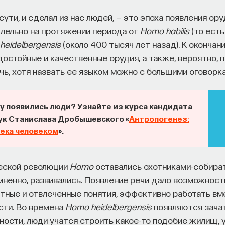
сути, и сделал из нас людей, — это эпоха появления ору
лельно на протяжении периода от
Homo habilis
(то есть
heidelbergensis
(около 400 тысяч лет назад). К окончан
остойные и качественные орудия, а также, вероятно, 
чь, хотя назвать ее языком можно с большими оговорк
му появились люди? Узнайте из курса кандидата
ук Станислава Дробышевского «
Антропогенез:
века человеком
».
ческой революции
Homo
оставались охотниками-собират
омненно, развивались. Появление речи дало возможнос
тные и отвлеченные понятия, эффективно работать вм
сти. Во времена
Homo heidelbergensis
появляются зачат
ости, люди учатся строить какое-то подобие жилищ, у