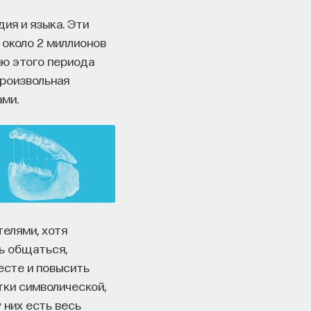
дия и языка. Эти
 около 2 миллионов
ию этого периода
произвольная
ами.
елями, хотя
ть общаться,
есте и повысить
ки символической,
 них есть весь