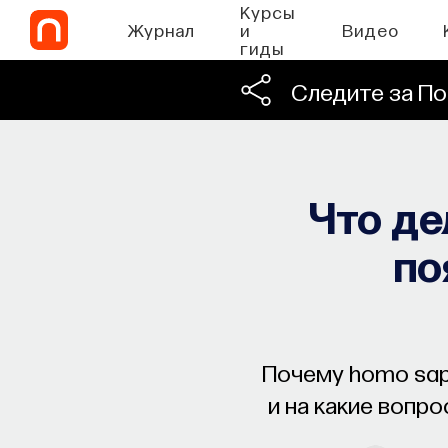
Курсы
Журнал
и
Видео
гиды
Следите за По
Что де
по
Почему homo sap
и на какие вопр