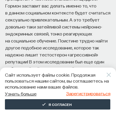
Гормон заставит вас делать именно то, что
в данном социальном контексте будет считаться
сексуально привлекательным. А это требует
довольно-таки затейливой системы нейронно-
эндокринных связей, тонко реагирующих
на социальное обучение. Поистине трудно найти
другое подобное исследование, которое так
надежно лишит тестостерон «агрессивной»
репутации! В этом исследовании был еще один
любопытнейший аспект, который еще дальше
Сайт использует файлы cookie. Продолжая
отодвинул миф о тестостероне от реального
пользоваться нашим сайтом, вы соглашаетесь на
положения вещей.
использование нами ваших файлов.
Как и во всех подобных слепых экспериментах,
Зарегистрироваться
Узнать больше
участники не знали, что им дают — в данном
Я СОГЛАСЕН
случае это были либо физиологический раствор,
либо тестостерон. Тот, кто считал, что получил