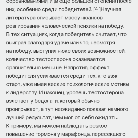
соревнованиями, и (в еще большей степени) после
них, особенно среди победителей.
[
4
]
Научная
литература описывает массу нюансов
реагирования человеческой психики на победу.
В тех ситуациях, когда победитель считает, что
выиграл благодаря удаче или что, несмотря
на победу, выступил ниже своих возможностей,
количество тестостерона оказывается
сравнительно меньше. Напротив, эффект
победителя усиливается среди тех, кто взял
старт, уже имея веские психологические мотивы
к лидерству. И наконец, уровень тестостерона
взлетает у бедолаги, который обычно
проигрывает, а тут неожиданно показал намного
лучший результат, чем мог от себя ожидать.
К примеру, мы можем наблюдать резкое
повышение гормона у марафонца, пересекшего