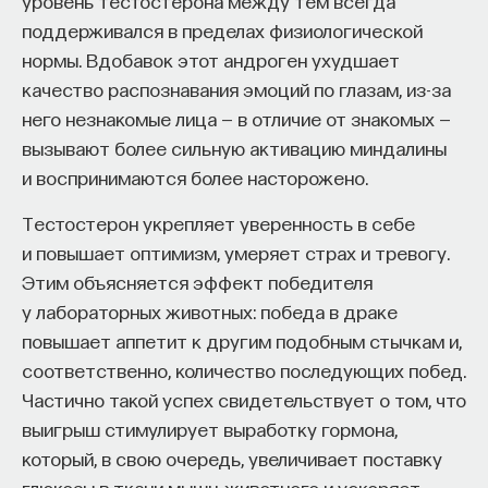
уровень тестостерона между тем всегда
поддерживался в пределах физиологической
нормы.
Вдобавок этот андроген ухудшает
качество распознавания эмоций по глазам, из-за
него незнакомые лица — в отличие от знакомых —
вызывают более сильную активацию миндалины
и воспринимаются более насторожено.
Тестостерон укрепляет уверенность в себе
и повышает оптимизм, умеряет страх и тревогу.
Этим объясняется эффект победителя
у лабораторных животных: победа в драке
повышает аппетит к другим подобным стычкам и,
соответственно, количество последующих побед.
Частично такой успех свидетельствует о том, что
выигрыш стимулирует выработку гормона,
который, в свою очередь, увеличивает поставку
глюкозы в ткани мышц животного и ускоряет