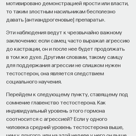
мотивировано демонстрацией ярости или власти,
то таким злостным насильникам бесполезно
давать [антиандрогеновые] препараты».
Эти наблюдения ведут к чрезвычайно важному
заключению: если самец часто выражал агрессию
до кастрации, он и после нее будет продолжать
в том же духе. Другими словами, такому самцу
для поддержания агрессии не слишком нужен
тестостерон, она является следствием
социального научения.
Перейдем к следующему пункту, ставящему под
сомнение главенство тестостерона. Как
индивидуальный уровень этого гормона
соотносится с агрессией? Если у одного
человека средний уровень тестостерона выше,
чем у другого, или на этой неделе у него он выше,