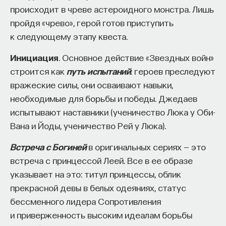
происходит в чреве астероидного монстра. Лишь
пройдя «чрево», герой готов приступить
к следующему этапу квеста.
Инициация
. Основное действие «Звездных войн»
строится как
путь испытаний
: героев преследуют
вражеские силы, они осваивают навыки,
необходимые для борьбы и победы. Джедаев
испытывают наставники (ученичество Люка у Оби-
Вана и Йоды, ученичество Рей у Люка).
Встреча с Богиней
в оригинальных сериях — это
встреча с принцессой Леей. Все в ее образе
указывает на это: титул принцессы, облик
прекрасной девы в белых одеяниях, статус
бессменного лидера Сопротивления
и приверженность высоким идеалам борьбы