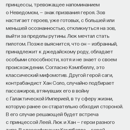
принцессы, тревожащее напоминанием
о Неведомом, — знак призвания героя. Зов
настигает героев, уже готовых, с большей или
меньшей осознанностью, откликнуться на зов,
выйти за пределы рутины. Люк мечтал стать
пилотом. Позже выяснится, что он — избранный,
принадлежит к джедайскому роду, обладает
особыми способности, хотя и не знает о своем
происхождении. Согласно Кэмпбеллу, это
классический мифомотив. Другой герой саги,
контрабандист Хан Соло, случайно подбирает
пассажиров, втянувших его в войну
с Галактической Империей, в ту сферу жизни,
которую ранее он старательно обходил стороной.
В его случае решающей будет встреча
с принцессой Леей. Люк и Хан — герои разного
типа. В классификации Кэмпбелла — герой-