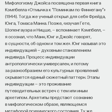
Мифологизму Джойса посвящена первая книга
Кэмпбелла «Отмычка к “Поминкам по Финнегану”»
(1944). Тогда же ученый открыл для себя Фрейда,
Юнга, Томаса Манна. Позже, «изучая Гете,
Шопенгауэра и Ницше, — вспоминает Кэмпбелл, —
я осознал, что Манн, Юнг и Джойс говорят,
в сущности, об одном и том же». Юнг называл это
индивидуацией — духовным становлением
индивида. Процесс индивидуации
антропологически универсален, и потому
за разнообразием его культурных проявлений
скрывается единый сюжетный паттерн. Этапы
индивидуации — это проживание
путеводительных встреч с тем или иным
архетипом. Архетипы предстают сознанию
в мифологическом образе, являющемся
метафорой психического состояния. Ту же