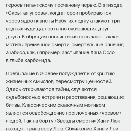
героев гигантскому песчаному червю. В эпизоде
«Скрытая угроза», когда герои пробираются
через ядро планеты Набу, их лодку атакуют три
водных чудища, поэтапно сжирающих друг
друга. К обрядам посвящения отсылают также
мотивы временной смерти: смертельные ранения,
анабиоз, как, например, застывание Хана Соло
в глыбе карбонида.
Пребывание в «чреве» побуждает к открытию
жизненных смыслов, пересмотру ценностей.
Здесь открываются тайны, случаются
судьбоносные встречи и расставания, решающие
битвы. Классическим сказочным мотивом
является освобождение проглоченных «чревом»
людей. Так на борту «Звезды смерти» Хан и Люк
находят принцессу Лею. Сближение Хана и Леи