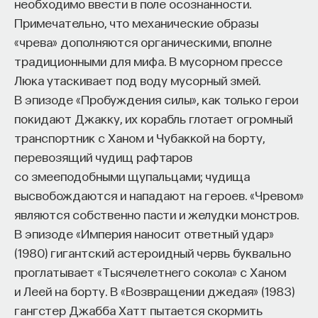
необходимо ввести в поле осознанности.
Примечательно, что механические образы
«чрева» дополняются органическими, вполне
традиционными для мифа. В мусорном прессе
Люка утаскивает под воду мусорный змей.
В эпизоде «Пробуждения силы», как только герои
покидают Джакку, их корабль глотает огромный
транспортник с Ханом и Чубаккой на борту,
перевозящий чудищ рафтаров
со змееподобными щупальцами; чудища
высвобождаются и нападают на героев. «Чревом»
являются собственно пасти и желудки монстров.
В эпизоде «Империя наносит ответный удар»
(1980) гигантский астероидный червь буквально
проглатывает «Тысячелетнего сокола» с Ханом
и Леей на борту. В «Возвращении джедая» (1983)
гангстер Джабба Хатт пытается скормить