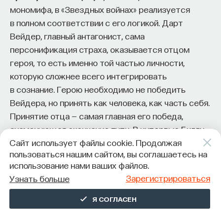
мономифа, в «Звездных войнах» реализуется
в полном соответствии с его логикой. Дарт
Вейдер, главный антагонист, сама
персонификация страха, оказывается отцом
героя, то есть именно той частью личности,
которую сложнее всего интегрировать
в сознание. Герою необходимо не победить
Вейдера, но принять как человека, как часть себя.
Принятие отца — самая главная его победа,
знаменующая окончание пути. В интервью Биллу
Мойерсу Лукас признался, что в этой нарратеме
Сайт использует файлы cookie. Продолжая
пользоваться нашим сайтом, вы соглашаетесь на
отчасти отразился его собственный опыт: когда-
использование нами ваших файлов.
то его отец был не готов принять его призвание.
Зарегистрироваться
Узнать больше
Заключительные этапы посвящения,
предваряющие возвращение (
апофеоз
Я СОГЛАСЕН
и вознаграждение в конце пути
), связаны