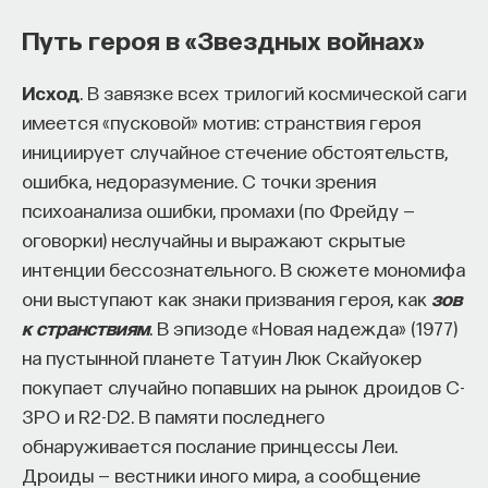
Путь героя в «Звездных войнах»
Исход
. В завязке всех трилогий космической саги
имеется «пусковой» мотив: странствия героя
инициирует случайное стечение обстоятельств,
ошибка, недоразумение. С точки зрения
психоанализа ошибки, промахи (по Фрейду —
оговорки) неслучайны и выражают скрытые
интенции бессознательного. В сюжете мономифа
они выступают как знаки призвания героя, как
зов
к странствиям
. В эпизоде «Новая надежда» (1977)
на пустынной планете Татуин Люк Скайуокер
покупает случайно попавших на рынок дроидов C-
3PO и R2-D2. В памяти последнего
обнаруживается послание принцессы Леи.
Дроиды — вестники иного мира, а сообщение