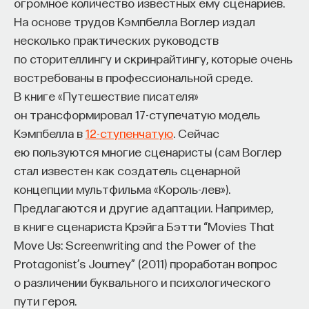
огромное количество известных ему сценариев.
На основе трудов Кэмпбелла Воглер издал
несколько практических руководств
по сторителлингу и скринрайтингу, которые очень
востребованы в профессиональной среде.
В книге «Путешествие писателя»
он трансформировал 17-ступечатую модель
Кэмпбелла в
12-ступенчатую
. Сейчас
ею пользуются многие сценаристы (сам Воглер
стал известен как создатель сценарной
концепции мультфильма «Король-лев»).
Предлагаются и другие адаптации. Например,
в книге сценариста Крэйга Бэтти “Movies That
Move Us: Screenwriting and the Power of the
Protagonist’s Journey” (2011) проработан вопрос
о различении буквального и психологического
пути героя.