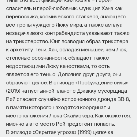
спаситель и герой-любовник. Функция Хана как
перевозчика, космического сталкера, знающего
все тропы чуждого Люку мира, а также амплуа
незадачливого контрабандиста указывают также
на трикстерство. Юнг возводил образ трикстера
к архетипу Тени. Хан, обладая меньшей, чем Люк,
степенью осознанности, обладает также
недостающими Люку качествами, то есть
является его тенью. Дополняя друг друга, они
образуют целое. В эпизоде «Пробуждение силы»
(2015) на пустынной планете Джакку мусорщица
Рей спасает случайно встреченного дроида ВВ-8,
в памяти которого находятся координаты
местоположения Люка Скайуокера. Как окажется,
именно в это место Рей предстоит попасть.
В эпизоде «Скрытая угроза» (1999) цепочка