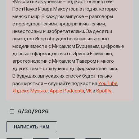
«Мыслить как учёный» — подкаст основателя
и становится контрапунктным голосом автора,
ПостНауки Ивара Максутова о людях, которые
паразитирующего на паразитах, создающего
меняют мир. В каждом выпуске — разговоры
шум в советском литературном процессе и его
с исследователями, предпринимателями,
институциях. Когда критики начиная с 1929 года
инвесторами и изобретателями. За десятки
обвиняли платоновских героев — например, Фому
эпизодов Ивар обсудил большие языковые
модели вместе с Михаилом Бурцевым, цифровые
Пухова из «Сокровенного человека» или
данные в фармацевтике с Ириной Ефименко,
усомнившегося Макара из одноименного
агротехнологии с Михаилом Тавером и много
рассказа — в непрозрачной, неоднозначной,
других тем — от коучинга до фармакогенетики.
временами мелкобуржуазной идеалистической
В будущих выпусках их список будет только
или анархо-нигилистской позиции и тут же
расширяться — слушайте подкаст на
YouTube
,
«разоблачали» автора, «который не может
Яндекс Музыке
,
Apple Podcasts
,
VK
и
Spotify
.
подняться над идеологией своих героев», как
сочинителя «якобы разоблачительной
6/30/2026
литературы», классового врага и вредителя, это
происходило в известной мере соответственно
НАПИСАТЬ НАМ
авторскому самопозиционированию как паразита,
как производителя шума и обладателя