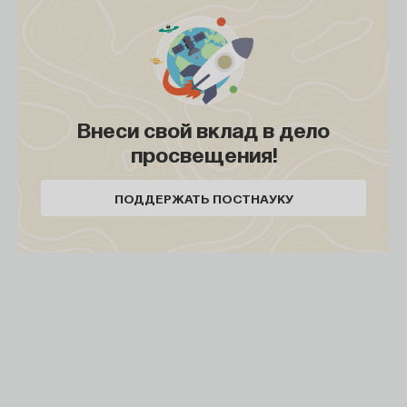
чтобы человек стал святым и нравственным,
потому что иначе ему деться некуда. Всюду
должен быть документ и надлежащий общий
порядок. Бумага лишь символ жизни, но она и тень
истины, а не хамская выдумка чиновника. Бумага,
Внеси свой вклад в дело
изложенная по существу и надлежаще
просвещения!
оформленная, есть продукт высочайшей
цивилизации. Она предучитывает порочную
ПОДДЕРЖАТЬ ПОСТНАУКУ
породу людей и фактирует их действия
в интересах общества. Более того, бумага
приучает людей к социальной нравственности, ибо
ничто не может быть скрыто
от канцелярии
[
10
]
Платонов А. Город Градов //
Платонов А. Собрание. Т. 2. Эфирный тракт:
Повести 1920-х — начала 1930-х годов. М.: Время,
2009. С. 136.
.