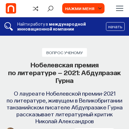
НАЖМИ МЕНЯ
Найти работу в
международной
начать
инновационной компании
ГЛАВЫ
Глава | Институциональные
ВОПРОС УЧЕНОМУ
процессы («Чевенгур»)
Нобелевская премия
по литературе — 2021: Абдулразак
Отрывок из книги «Электророман Андрея
Гурна
Платонова» о главных идеях романа
«Чевенгур»
О лауреате Нобелевской премии-2021
по литературе, живущем в Великобритании
СОХРАНИТЬ В
НОВОЕ ЛИТЕРАТУРНОЕ
ЗАКЛАДКИ
танзанийском писателе Абдулразаке Гурна
ОБОЗРЕНИЕ
рассказывает литературный критик
TV
Николай Александров
ИИ в университете, цели