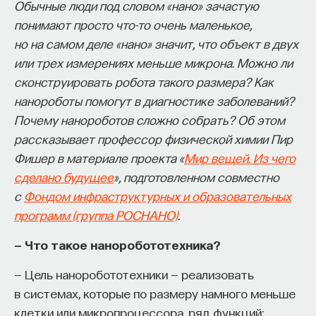
Обычные люди под словом «нано» зачастую
процессами? Как появляются зависимость,
понимают просто что-то очень маленькое,
утомление, состояние эйфории или азарта?
но на самом деле «нано» значит, что объект в двух
Каково воздействие на работу мозга гормонов,
или трех измерениях меньше микрона. Можно ли
иммунной системы?
сконструировать робота такого размера? Как
нанороботы помогут в диагностике заболеваний?
Ответы на эти и другие вопросы можно найти,
Почему нанороботов сложно собрать? Об этом
записавшись
на курс «Химия между нейронами:
рассказывает профессор физической химии Пир
вещества, которые управляют нами»
Фишер в материале проекта «
Мир вещей. Из чего
Пройдя этот курс, вы научитесь:
сделано будущее
», подготовленном совместно
с
Фондом инфраструктурных и образовательных
— Ориентироваться в общих принципах
программ (группа РОСНАНО)
.
работы нашего организма
— Что такое наноробототехника?
— Разбираться в биохимических процессах
мозга
— Цель наноробототехники — реализовать
в системах, которые по размеру намного меньше
— Понимать причины нейро- и психопатологий
клетки или микропроцессора, ряд функций: