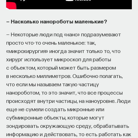
— Насколько нанороботы маленькие?
— Некоторые люди под «нано» подразумевают
просто что-то очень маленькое: так,
КУРС
Химия между нейронами:
«микрохирургия» иногда значит только то, что
вещества, которые управляют
хирург использует микроскоп для работы
нами
с объектом, который может быть размером
в несколько миллиметров. Ошибочно полагать,
СОХРАНИТЬ КУРС
что если мы называем такую частицу
нанороботом, то это значит, что все процессы
происходят внутри частицы, на наноуровне. Люди
еще не сумели создать микронные или
субмикронные объекты, которые могут
зондировать окружающую среду, обрабатывать
информацию и действовать, то есть работать как