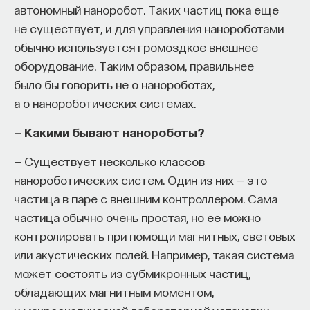
автономный наноробот. Таких частиц пока еще
Внеси свой вклад в дело
не существует, и для управления нанороботами
просвещения!
обычно используется громоздкое внешнее
оборудование. Таким образом, правильнее
ПОДДЕРЖАТЬ ПОСТНАУКУ
было бы говорить не о нанороботах,
а о нанороботических системах.
— Какими бывают нанороботы?
— Существует несколько классов
нанороботических систем. Один из них — это
частица в паре с внешним контроллером. Сама
частица обычно очень простая, но ее можно
контролировать при помощи магнитных, световых
или акустических полей. Например, такая система
может состоять из субмикронных частиц,
обладающих магнитным моментом,