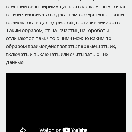
Вячеслав Дубынин
внешней силы перемещаться в конкретные точки
доктор биологических наук, профессор
кафедры физиологии человека и животных
в теле человека: это даст нам совершенно новые
биологического факультета МГУ
возможности для адресной доставки лекарств.
им. М. В. Ломоносова, специалист в области
физиологии мозга
Таким образом, от наночастиц нанороботы
отличаются тем, что с ними можно каким-то
БИОЛОГИЯ
образом взаимодействовать: перемещать их,
1298 публикаций
включать и выключать или считывать с них
данные.
БИОЛОГИЯ
МОЗГ
НЕЙРОФИЗИОЛОГИЯ
ЕСТЕСТВЕННЫЕ НАУКИ
ЖУРНАЛ
ХИМИЯ МЕЖДУ НЕЙРОНАМИ