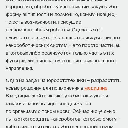
— Осознавать связь своего поведения
перцепцию, обработку информации, какую-либо
и эмоций с активностью нейромедиаторов
форму активности и, возможно, коммуникацию,
мозга
то есть возможности, присущие
полномасштабным роботам. Сделать это
Автор курса:
Вячеслав Дубынин
— доктор
невероятно сложно. Большинство искусственных
биологических наук, профессор кафедры
нанороботических систем — это просто частицы,
физиологии человека и животных биологического
в которых либо реализуется только часть этих
факультета МГУ им. М.В. Ломоносова
функций, либо используется система внешнего
управления.
3/10/2025
Одна из задач наноробототехники — разработать
НАПИСАТЬ НАМ
новые решения для применения в
медицине
.
В медицинской практике уже используются
микро- и наночастицы: они движутся
по организму с током крови. Сейчас же ученые
НАД МАТЕРИАЛОМ РАБОТАЛИ
пытаются создать нанороботов, которые смогут
либо самостоятельно, либо под воздействием