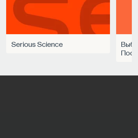
Serious Science
Выбрать курс Академии
Пост