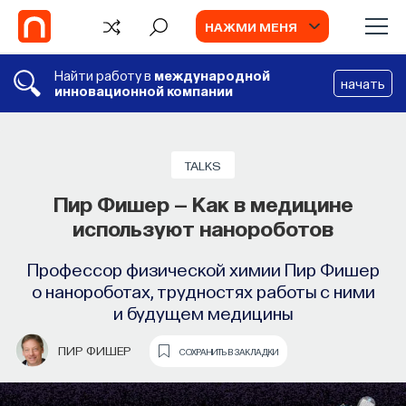
НАЖМИ МЕНЯ
Найти работу в
международной
начать
инновационной компании
СОБЫТИЯ
Химия между нейронами:
TALKS
вещества, которые управляют нами
Пир Фишер — Как в медицине
используют нанороботов
Как наши память, потребности, эмоции,
внимание, воля связаны с передачей
Профессор физической химии Пир Фишер
сигналов от нейромедиаторов?
о нанороботах, трудностях работы с ними
и будущем медицины
ВЯЧЕСЛАВ ДУБЫНИН
СОХРАНИТЬ В ЗАКЛАДКИ
ПИР ФИШЕР
СОХРАНИТЬ В ЗАКЛАДКИ