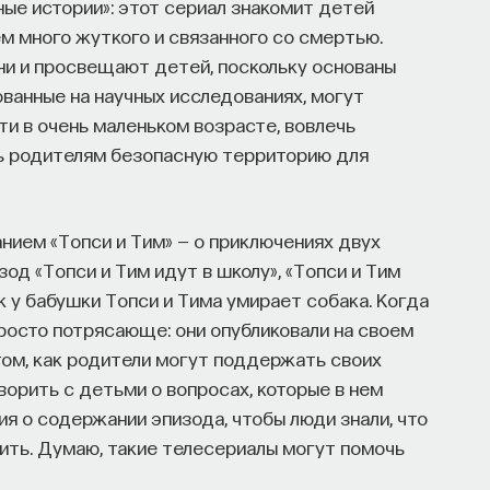
ые истории»: этот сериал знакомит детей
ем много жуткого и связанного со смертью.
они и просвещают детей, поскольку основаны
ованные на научных исследованиях, могут
и в очень маленьком возрасте, вовлечь
ть родителям безопасную территорию для
нием «Топси и Тим» — о приключениях двух
зод «Топси и Тим идут в школу», «Топси и Тим
как у бабушки Топси и Тима умирает собака. Когда
просто потрясающе: они опубликовали на своем
том, как родители могут поддержать своих
ворить с детьми о вопросах, которые в нем
 о содержании эпизода, чтобы люди знали, что
рить. Думаю, такие телесериалы могут помочь