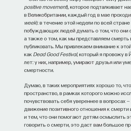
positive
movement
), которое подталкивает н
в Великобритании, каждый год в мае проход
week
): в течение этой недели по всей стра
побуждающих людей думать о том, что они с
а также о том, как мы представляем смерть
публиковать. Мы привлекаем внимание к этой
как
Dead
Good
Festival
, который я провожу в
лет: у них, например, умирают друзья или ум
смертности.
Думаю, в таких мероприятиях хорошо то, ч
пространство, в рамках которого можно исс
почувствовать себя увереннее в вопросах — 
движение позитивного отношения к смерти 
и тем, что они помогают детям осмыслить э
говорить о смерти, это даст вам большое п