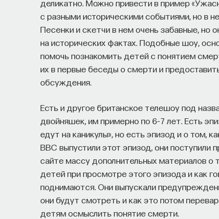
деликатно. Можно привести в пример «Ужасн
с разными историческими событиями, но в н
Песенки и скетчи в нем очень забавные, но 
на исторических фактах. Подобные шоу, осн
помочь познакомить детей с понятием смерт
их в первые беседы о смерти и предостави
обсуждения.
Есть и другое британское телешоу под назва
двойняшек, им примерно по 6–7 лет. Есть эпи
едут на каникулы», но есть эпизод и о том, 
BBC выпустили этот эпизод, они поступили 
сайте массу дополнительных материалов о 
детей при просмотре этого эпизода и как го
поднимаются. Они выпускали предупреждения
они будут смотреть и как это потом перева
детям осмыслить понятие смерти.