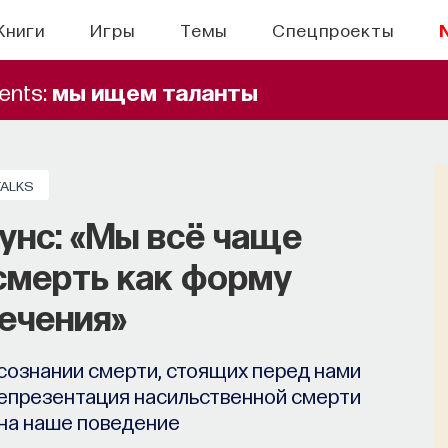
Книги
Игры
Темы
Спецпроекты
ents:
мы ищем таланты
TALKS
унс: «Мы всё чаще
смерть как форму
ечения»
сознании смерти, стоящих перед нами
 репрезентация насильственной смерти
 на наше поведение