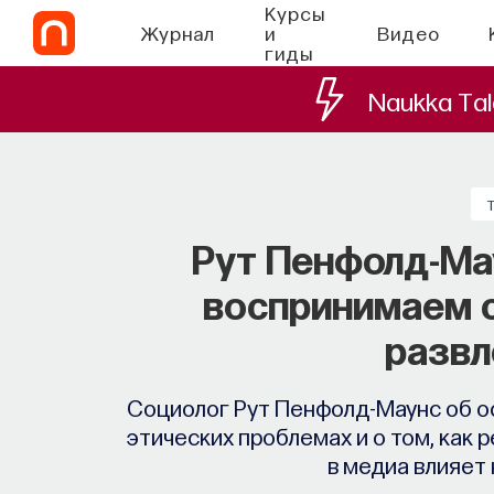
Курсы
Журнал
и
Видео
гиды
Naukka Tal
Рут Пенфолд-Ма
воспринимаем 
развл
Социолог Рут Пенфолд-Маунс об о
этических проблемах и о том, как
в медиа влияет