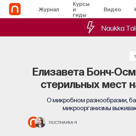
Курсы
Журнал
и
Видео
гиды
Naukka Tal
Елизавета Бонч-Осм
стерильных мест н
О микробном разнообразии, бак
микроорганизмы выживаю
ПОСТНАУКА
+1