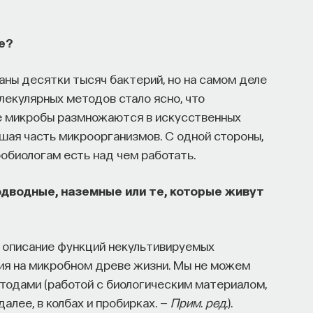
ке?
аны десятки тысяч бактерий, но на самом деле
лекулярных методов стало ясно, что
где микробы размножаются в искусственных
ьшая часть микроорганизмов. С одной стороны,
робиологам есть над чем работать.
одводные, наземные или те, которые живут
— описание функций некультивируемых
ия на микробном древе жизни. Мы не можем
тодами (работой с биологическим материалом,
лее, в колбах и пробирках. —
Прим
.
ред
.).