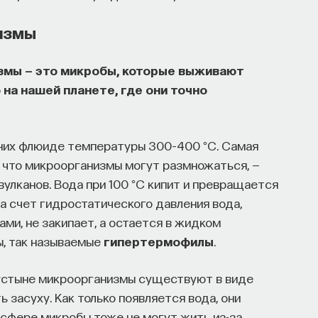
измы
змы — это микробы, которые выживают
 на нашей планете, где они точно
 них флюиде температуры 300–400 °C. Самая
, что микроорганизмы могут размножаться, —
 вулканов. Вода при 100 °C кипит и превращается
 за счет гидростатического давления вода,
ми, не закипает, а остается в жидком
ы, так называемые
гипертермофилы
.
пустыне микроорганизмы существуют в виде
 засуху. Как только появляется вода, они
сфере микробы тоже не могут жить из-за