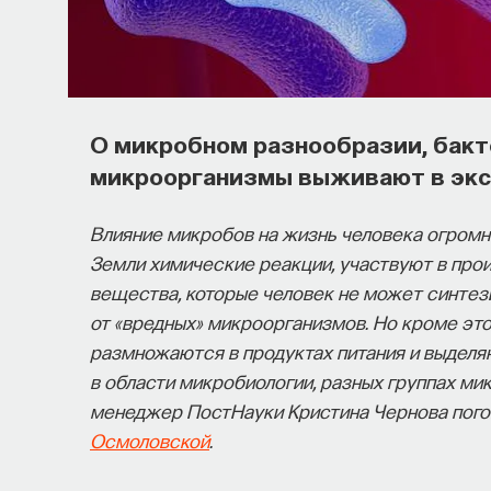
О микробном разнообразии, бакте
микроорганизмы выживают в экс
Влияние микробов на жизнь человека огром
Земли химические реакции, участвуют в про
вещества, которые человек не может синтез
от «вредных» микроорганизмов. Но кроме это
размножаются в продуктах питания и выделя
в области микробиологии, разных группах ми
менеджер ПостНауки Кристина Чернова пого
Осмоловской
.