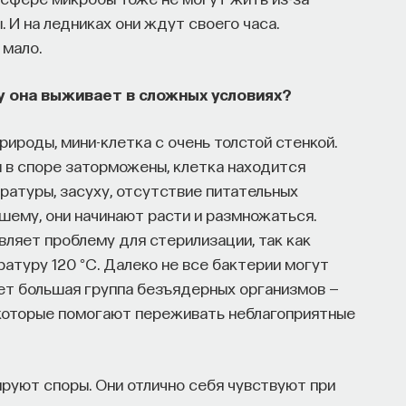
. И на ледниках они ждут своего часа.
 мало.
у она выживает в сложных условиях?
ироды, мини-клетка с очень толстой стенкой.
 в споре заторможены, клетка находится
атуры, засуху, отсутствие питательных
чшему, они начинают расти и размножаться.
вляет проблему для стерилизации, так как
туру 120 °C. Далеко не все бактерии могут
ет большая группа безъядерных организмов —
 которые помогают переживать неблагоприятные
уют споры. Они отлично себя чувствуют при