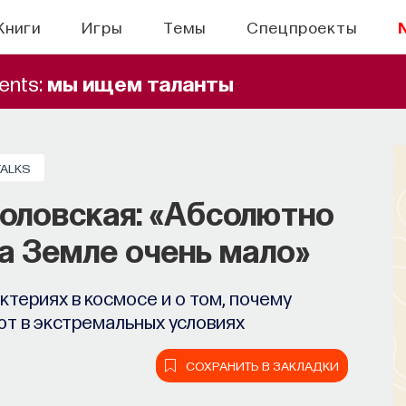
Книги
Игры
Темы
Спецпроекты
ents:
мы ищем таланты
TALKS
оловская: «Абсолютно
а Земле очень мало»
териях в космосе и о том, почему
т в экстремальных условиях
СОХРАНИТЬ В ЗАКЛАДКИ