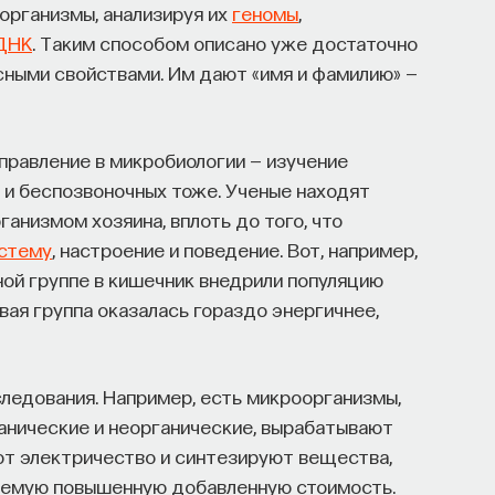
рганизмы, анализируя их
геномы
,
ДНК
. Таким способом описано уже достаточно
сными свойствами. Им дают «имя и фамилию» —
правление в микробиологии — изучение
 и беспозвоночных тоже. Ученые находят
анизмом хозяина, вплоть до того, что
истему
, настроение и поведение. Вот, например,
ой группе в кишечник внедрили популяцию
рвая группа оказалась гораздо энергичнее,
ледования. Например, есть микроорганизмы,
ганические и неорганические, вырабатывают
яют электричество и синтезируют вещества,
ваемую повышенную добавленную стоимость.