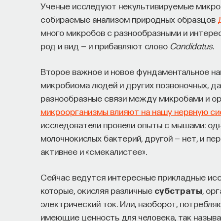
Ученые исследуют некультивируемые микроо
собираемые анализом природных образцов
много микробов с разнообразными и интере
род и вид — и прибавляют слово
Candidatus
.
Второе важное и новое фундаментальное на
микробиома людей и других позвоночных, да
разнообразные связи между микробами и орг
микроорганизмы влияют на нашу нервную с
исследователи провели опыты с мышами: одн
молочнокислых бактерий, другой — нет, и пе
активнее и «смекалистее».
Сейчас ведутся интересные прикладные исс
которые, окисляя различные
субстраты
, ор
электрический ток. Или, наоборот, потребл
имеющие ценность для человека, так назы