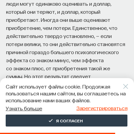
люди могут одинаково оценивать и доллар,
который они теряют, и доллар, который
приобретают. Иногда они выше оценивают
приобретение, чем потери. Единственное, что
действительно твердо установлено, — если
потери велики, то они действительно становятся
причиной гораздо большего психологического
эффекта со знаком минус, чем эффекта
со знаком плюс, от приобретения такой же
суммы. Но этот результат следует
и из традиционной теории предельной
Сайт использует файлы cookie. Продолжая
полезности, так что ничего нового
пользоваться нашим сайтом, вы соглашаетесь на
использование нами ваших файлов.
и «нерационального» здесь нет.
Зарегистрироваться
Узнать больше
Какова же эффективность политики «наджа»?
Ее можно оценивать по двум разным массивам
Я СОГЛАСЕН
данных: результатам академических