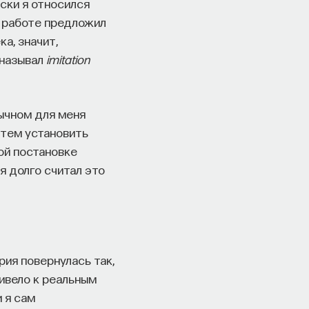
ски я относился
й работе предложил
а, значит,
 называл
imitation
вычном для меня
атем установить
ой постановке
я долго считал это
рия повернулась так,
ивело к реальным
 я сам