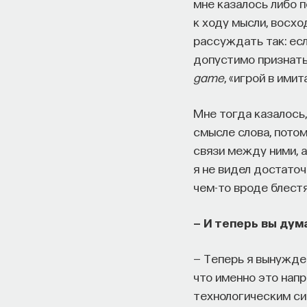
мне казалось либо 
к ходу мысли, восх
рассуждать так: есл
допустимо признать
game
, «игрой в имит
Мне тогда казалось,
смысле слова, потом
связи между ними, а
я не видел достаточ
чем-то вроде блестя
— И теперь вы дум
— Теперь я вынужден
что именно это нап
технологическим си