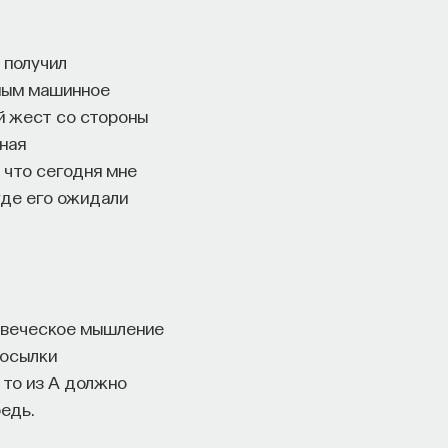
получил
жным машинное
й жест со стороны
ная
 что сегодня мне
где его ожидали
ловеческое мышление
посылки
, то из А должно
едь.