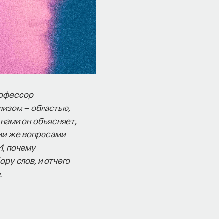
рофессор
лизом — областью,
 нами он объясняет,
ми же вопросами
И, почему
ру слов, и отчего
.