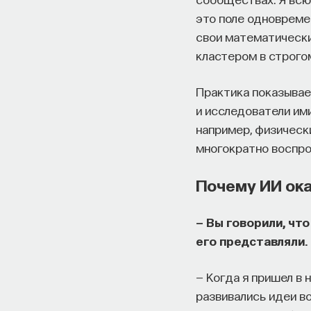
это поле одновремен
свои математические
кластером в строго
Практика показывает
и исследователи ими
например, физическ
многократно воспро
Почему ИИ ока
— Вы говорили, чт
его представляли.
— Когда я пришел в н
развивались идеи во