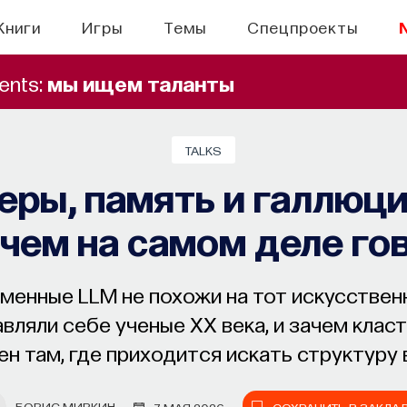
Книги
Игры
Темы
Спецпроекты
ents:
мы ищем таланты
TALKS
еры, память и галлюц
 чем на самом деле го
менные LLM не похожи на тот искусственн
вляли себе ученые XX века, и зачем класт
н там, где приходится искать структуру в
структурированных данных.
БОРИС МИРКИН
7 МАЯ 2026