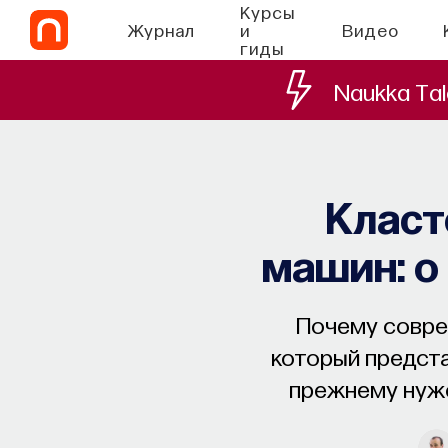
Курсы
Журнал
и
Видео
гиды
Naukka Tal
Класт
машин: о
Почему совре
который предста
прежнему нуже