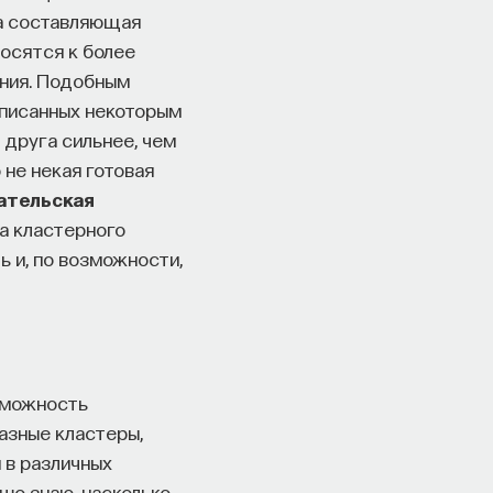
та составляющая
носятся к более
ения. Подобным
описанных некоторым
 друга сильнее, чем
 не некая готовая
ательская
ча кластерного
ь и, по возможности,
озможность
азные кластеры,
 в различных
шо знаю, насколько