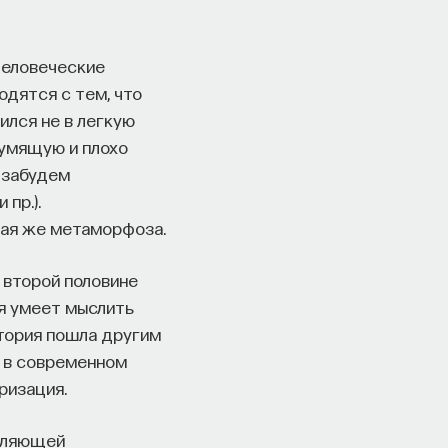
человеческие
одятся с тем, что
ился не в легкую
шумящую и плохо
 забудем
пр.).
кая же метаморфоза.
 второй половине
ая умеет мыслить
стория пошла другим
я в современном
ризация.
авляющей