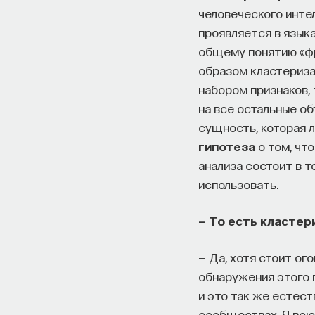
человеческого инте
проявляется в языка
общему понятию «фру
образом кластериза
набором признаков, 
на все остальные об
сущность, которая л
гипотеза
о том, чт
анализа состоит в т
использовать.
— То есть кластер
— Да, хотя стоит о
обнаружения этого 
и это так же естест
сообществах. Я всю