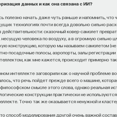
еризация данных и как она связана с ИИ?
сь полезно начать даже чуть раньше и напомнить, что 
дущих технологиях почти всегда довольно сильно расх
в действительности: сказочный ковер-самолет преврат
 несущую человека по воздуху, а в огромную сильно 
ую конструкцию, которую мы называем самолетом (не
но-посадочные полосы, аэропорты, залы регистрации и 
теллектом, как мне кажется, происходит примерно та
нном интеллекте заговорили как о научной проблеме во
алось, что речь пойдет прежде всего о машине, котор
и философском смысле этого слова, однако реальная и
логические конструкции практически не используютс
еллекте. Точно так же оказывается ненужной и класте
это способ моделирования другой очень важной сост