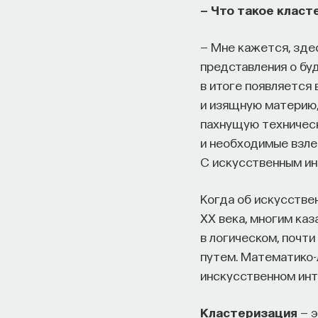
— Что такое класт
— Мне кажется, зде
представления о бу
в итоге появляется 
и изящную материю,
пахнущую техническ
и необходимые взлет
С искусственным ин
Когда об искусстве
XX века, многим каз
в логическом, почт
путем. Математико-
инскусственном инт
Кластеризация
— 