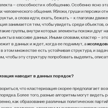
ллекта — способности к обобщению. Особенно ясно э
х человеческого общения. Яблоки, груши и персики от
кты», а слова идти, ехать, бежать — к глаголам движ
ция занимается тем, чтобы увидеть среди объектов, 
такие группы, внутри которых элементы похожи друг на
ъекты в массиве данных. Иными словами, кластер — это
ежит в данных и ждет, когда ее поднимут, а
исследов
о в этом множестве есть устойчивая структура, и зада
ом, чтобы эту структуру попробовать выделить, описат
изация наводит в данных порядок?
говориться, что кластеризация скорее предполагает в
порядка. Более того, разные алгоритмы могут видеть р
венно, как образование различных политических партий
 жизнь занимаюсь кластерным анализом и потому хоро