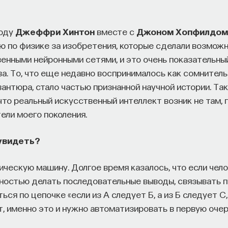
году
Джеффри Хинтон
вместе с
Джоном Хопфилдом
 по физике за изобретения, которые сделали возмо
венными нейронными сетями, и это очень показательны
а. То, что еще недавно воспринималось как сомнитель
антюра, стало частью признанной научной истории. Так
что реальный искусственный интеллект возник не там, 
ели моего поколения.
 увидеть?
ическую машину. Долгое время казалось, что если че
ностью делать последовательные выводы, связывать 
ться по цепочке «если из А следует Б, а из Б следует С
т, именно это и нужно автоматизировать в первую очер