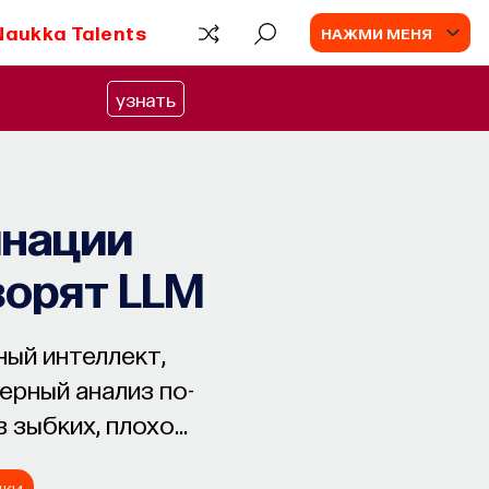
Naukka Talents
НАЖМИ МЕНЯ
узнать
инации
ворят LLM
ый интеллект,
ерный анализ по-
 зыбких, плохо