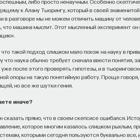
поспешным, либо просто ненаучным. Особенно скептиче
одящему к Алану Тьюрингу, который в своей знаменито
и в разговоре мы не можем отличить машину от человек
, что машина мыслит. Этот мысленный эксперимент он
ацию».
 что такой подход слишком мало похож на науку в при
у что наука обычно требует сначала ввести понятия, з
 уже после этого проверять гипотезы, и в тьюринговск
ной опоры на такую понятийную работу. Проще говоря, 
щей, но все же шутки гения.
аете иначе?
 сказать прямо, что в своем скепсисе ошибался. Исто
равление, которое многим казалось слишком рыхлым, пр
стемам, которыми сегодня пользуются буквально все, и