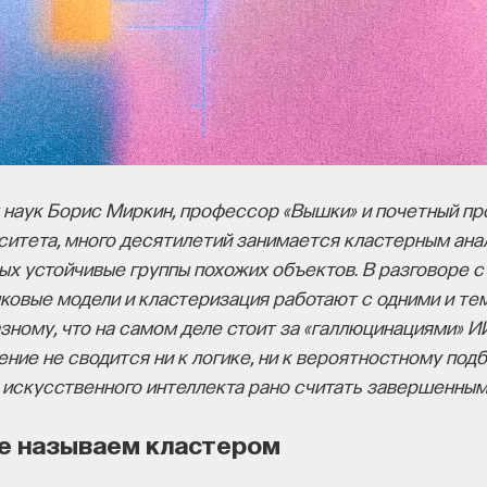
 наук Борис Миркин, профессор «Вышки» и почетный п
ситета, много десятилетий занимается кластерным ана
ых устойчивые группы похожих объектов. В разговоре с
ковые модели и кластеризация работают с одними и те
зному, что на самом деле стоит за «галлюцинациями» И
ие не сводится ни к логике, ни к вероятностному подбо
 искусственного интеллекта рано считать завершенным
е называем кластером