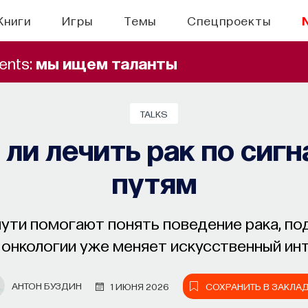
Книги
Игры
Темы
Спецпроекты
ents:
мы ищем таланты
TALKS
ли лечить рак по сиг
путям
пути помогают понять поведение рака, п
в онкологии уже меняет искусственный ин
АНТОН БУЗДИН
1 ИЮНЯ 2026
СОХРАНИТЬ В ЗАКЛА