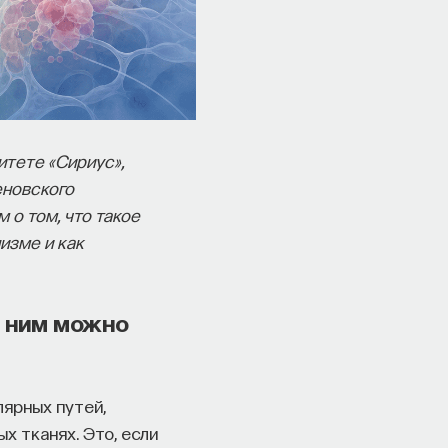
итете «Сириус»,
еновского
 о том, что такое
изме и как
о ним можно
лярных путей,
ых тканях. Это, если