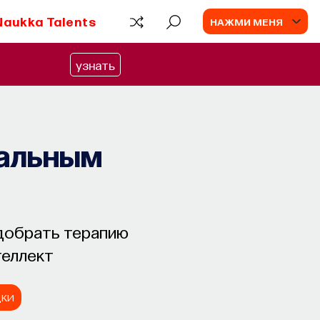
Naukka Talents
НАЖМИ МЕНЯ
узнать
нальным
одобрать терапию
теллект
ДКИ