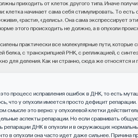
олжны приходить от клеток другого типа. Иначе получит
и: клетка начинает сама себя стимулировать. То есть 
«живи», «расти», «делись». Она сама экспрессирует эт
норме этого происходить не должно, а в опухоли проис
усилены практически все молекулярные пути, которые 
ей белка, с транскрипцией РНК, с репликацией, с синте
жно для деления. Как ни странно, сюда же относятся и
 это процесс исправления ошибок в ДНК, то есть мута
сь, что у опухоли имеется просто дефицит репарации.
ом смысле это верно: у опухолевой клетки действител
ельные аспекты репарации. Но если сравнивать общу
ь репарации ДНК в опухоли и в окружающих нормальны
что в опухоли она часто идет даже сильнее. Причина пр