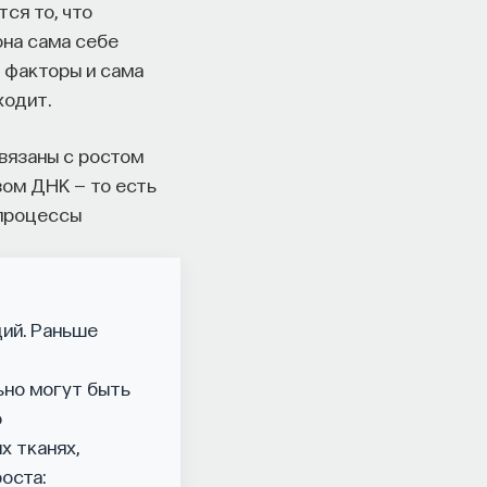
ся то, что
она сама себе
и факторы и сама
ходит.
связаны с ростом
зом ДНК — то есть
 процессы
ций. Раньше
ьно могут быть
ю
х тканях,
оста: