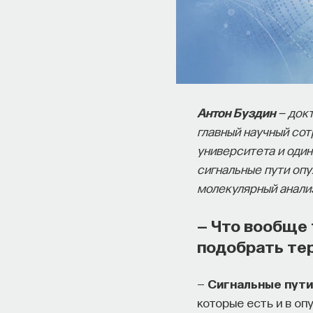
Антон Буздин
— докт
главный научный со
университета и один
сигнальные пути опу
молекулярный анали
— Что вообще 
подобрать те
—
Сигнальные пути
которые есть и в оп