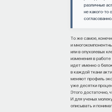
различные ас
не какого-то 
согласованно
То же самое, конеч
и многокомпонентный
или в опухолевых кл
изменения в работе 
идет именно о белок
в каждой ткани акти
меняют профиль экс
уже десятки процен
Этого достаточно, 
И для ученых молеку
описывать и понимат