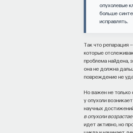
опухолевые к
больше синте
исправлять.
Так что репарация —
которые отслеживают
проблема найдена, 
она не должна дальш
повреждение не уда
Но важен не только 
у опухоли возникает
научных достижений
в опухоли возрастае
идет активно, но п
цикла и начинает де