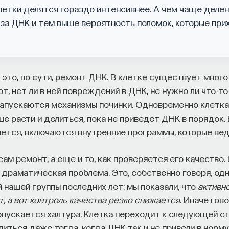
летки делятся гораздо интенсивнее. А чем чаще делен
за ДНК и тем выше вероятность поломок, которые при
 это, по сути, ремонт ДНК. В клетке существует много
, нет ли в ней повреждений в ДНК, не нужно ли что-то
запускаются механизмы починки. Одновременно клетка 
е расти и делиться, пока не приведет ДНК в порядок. 
ется, включаются внутренние программы, которые вед
сам ремонт, а еще и то, как проверяется его качество. 
 драматическая проблема. Это, собственно говоря, одн
 нашей группы последних лет: мы показали, что
активн
т, а вот контроль качества резко снижается
. Иначе гов
ропускается халтура. Клетка переходит к следующей с
литься даже тогда, когда ДНК так и не привели в норму