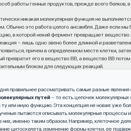
особ работы генных продуктов, прежде всего белков, в
ктически никакая молекулярная функция не выполняетс
м. Обычно это работа целого ансамбля. Даже если мы
цию, в которой некий фермент превращает вещество 
реакция — лишь одно звено более длинной и разветвле
появиться, причем в определенном месте клетки, зате
ый превратит его в вещество BB, а вещество BB потом
оительным блоком для следующих реакций.
дня правильнее рассматривать самые разные явления
олекулярных путей
— то есть цепочек молекулярных 
 ту или иную функцию. Эта концепция не новая: уже б
ученые пытаются описывать молекулярные процессы и 
 них, именно таким образом. Например, клеточное дел
ние цитоскелета, изменение формы клетки, ее подвиж