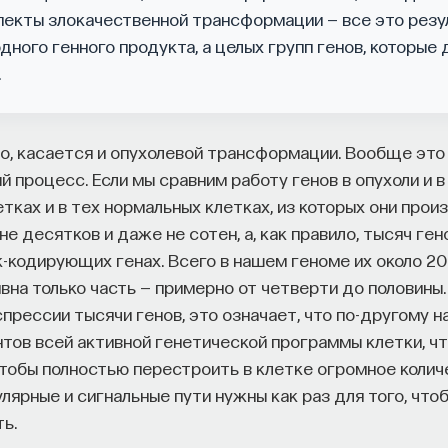
пекты злокачественной трансформации — все это резу
одного генного продукта, а целых групп генов, которые
.
но, касается и опухолевой трансформации. Вообще это
 процесс. Если мы сравним работу генов в опухоли и в
етках и в тех нормальных клетках, из которых они прои
не десятков и даже не сотен, а, как правило, тысяч ген
-кодирующих генах. Всего в нашем геноме их около 20
вна только часть — примерно от четверти до половины. 
прессии тысячи генов, это означает, что по-другому 
тов всей активной генетической программы клетки, чт
чтобы полностью перестроить в клетке огромное колич
лярные и сигнальные пути нужны как раз для того, что
ь.