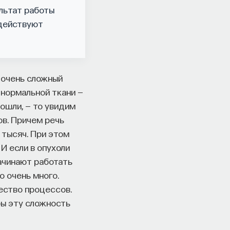
льтат работы
 действуют
 очень сложный
 нормальной ткани —
зошли, — то увидим
ов. Причем речь
 тысяч. При этом
И если в опухоли
начинают работать
о очень много.
ество процессов.
бы эту сложность