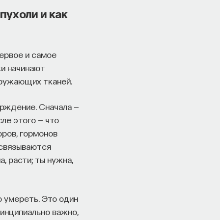
пухоли и как
ервое и самое
ки начинают
кружающих тканей.
ерждение. Сначала —
сле этого — что
оров, гормонов
 связываются
, расти; ты нужна,
 умереть. Это один
инципиально важно,