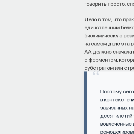
говорить просто, сп
Дело в том, что пра
единственным белко
биохимическую реак
на самом деле эта 
AA должно сначала 
с ферментом, котор
субстратом или стр
Поэтому сего
в контексте
м
завязанных на
десятилетий 
вовлеченные в
ремоделирова