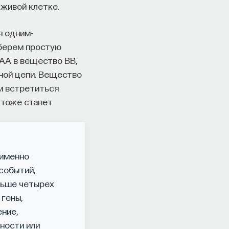
 живой клетке.
я одним-
 берем простую
AA в вещество BB,
нной цепи. Вещество
м встретиться
 тоже станет
 именно
событий,
ольше четырех
гены,
ение,
ности или