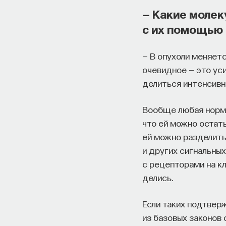
— Какие молек
с их помощью 
— В опухоли меняет
очевидное — это ус
делиться интенсивн
Вообще любая норма
что ей можно остать
ей можно разделить
и других сигнальны
с рецепторами на кл
делись.
Если таких подтвер
из базовых законов