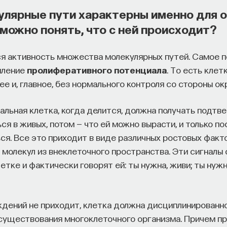
улярные пути характерны именно для о
можно понять, что с ней происходит?
ся активность множества молекулярных путей. Самое п
иление
пролиферативного потенциала
. То есть клет
ее и, главное, без нормального контроля со стороны о
льная клетка, когда делится, должна получать подтв
ся в живых, потом — что ей можно вырасти, и только по
ся. Все это приходит в виде различных ростовых факт
х молекул из внеклеточного пространства. Эти сигналы
етке и фактически говорят ей: ты нужна, живи; ты нужна
ждений не приходит, клетка должна дисциплинированно
 существования многоклеточного организма. Причем пр