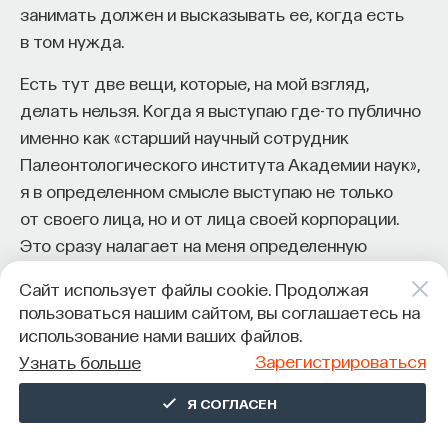
занимать должен и высказывать ее, когда есть
в том нужда.
Есть тут две вещи, которые, на мой взгляд,
делать нельзя. Когда я выступаю где-то публично
именно как «старший научный сотрудник
Палеонтологического института Академии наук»,
я в определенном смысле выступаю не только
от своего лица, но и от лица своей корпорации.
Это сразу налагает на меня определенную
ответственность: я тут имею право высказывать
Сайт использует файлы cookie. Продолжая
далеко не всё из того, что пишу как частное лицо
пользоваться нашим сайтом, вы соглашаетесь на
в своем блоге. Вот сейчас у всех на слуху история
использование нами ваших файлов.
с увольнением из некоего элитного ВУЗа некоего
Зарегистрироваться
Узнать больше
профессора за газетную статью
Я СОГЛАСЕН
антиправительственного содержания. И я, как это
ни покажется странным, вполне понимаю на этом