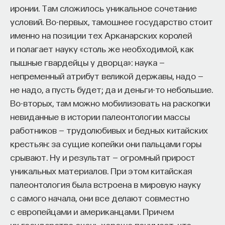
иронии. Там сложилось уникальное сочетание
условий. Во-первых, тамошнее государство стоит
именно на позиции тех Арканарских королей
и полагает науку «столь же необходимой, как
пышные гвардейцы у дворца»: наука —
непременный атрибут великой державы, надо —
не надо, а пусть будет; да и деньги-то небольшие.
Во-вторых, там можно мобилизовать на раскопки
невиданные в истории палеонтологии массы
работников — трудолюбивых и бедных китайских
крестьян: за сущие копейки они пальцами горы
срывают. Ну и результат — огромный прирост
уникальных материалов. При этом китайская
палеонтология была встроена в мировую науку
с самого начала, они все делают совместно
с европейцами и американцами. Причем
их государство очень хорошо понимает, что