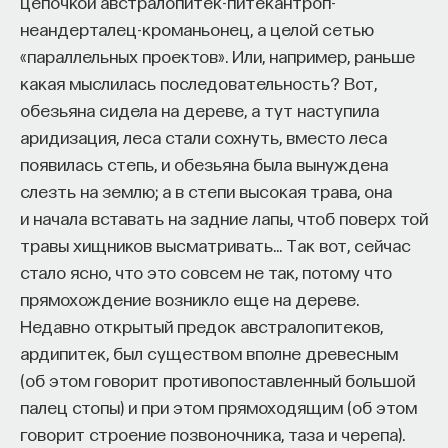
цепочкой австралопитек-питекантроп-
неандерталец-кроманьонец, а целой сетью
«параллельных проектов». Или, например, раньше
какая мыслилась последовательность? Вот,
обезьяна сидела на дереве, а тут наступила
аридизация, леса стали сохнуть, вместо леса
появилась степь, и обезьяна была вынуждена
слезть на землю; а в степи высокая трава, она
и начала вставать на задние лапы, чтоб поверх той
травы хищников высматривать… Так вот, сейчас
стало ясно, что это совсем не так, потому что
прямохождение возникло еще на дереве.
Недавно открытый предок австралопитеков,
ардипитек, был существом вполне древесным
(об этом говорит противопоставленный большой
палец стопы) и при этом прямоходящим (об этом
говорит строение позвоночника, таза и черепа).