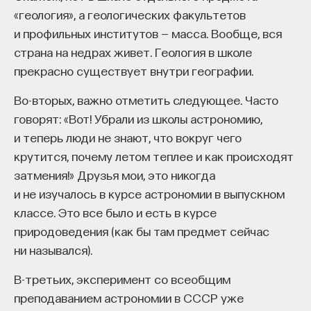
эффект образования не раскрывается в тот
«геология», а геологических факультетов
момент, когда выпускник выходит на работу, —
и профильных институтов — масса. Вообще, вся
тогда все только начинается. Дальше человек
страна на недрах живет. Геология в школе
адаптируется и еще много лет пользуется тем,
прекрасно существует внутри географии.
что получил в университете. Если задуматься, как
Во-вторых, важно отметить следующее. Часто
долго он опирается на свое первое образование,
говорят: «Вот! Убрали из школы астрономию,
речь идет не о нескольких годах,
и теперь люди не знают, что вокруг чего
а о десятилетиях».
крутится, почему летом теплее и как происходят
У университета четыре цели
затмения!» Друзья мои, это никогда
и не изучалось в курсе астрономии в выпускном
«Мы выделили четыре идеологии образования.
классе. Это все было и есть в курсе
Первая — развитие и трансляция
природоведения (как бы там предмет сейчас
дисциплинарного знания, где в центре находится
ни назывался).
само знание, а не человек и не рынок труда.
В-третьих, эксперимент со всеобщим
Вторая — формирование определенного типа
преподаванием астрономии в СССР уже
человека, например человека, способного