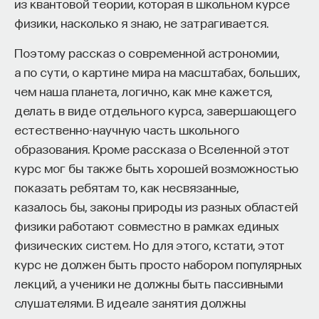
из квантовой теории, которая в школьном курсе
«Мыслить как учёный» — подкаст основателя
ПостНауки Ивара Максутова о людях, которые
физики, насколько я знаю, не затрагивается.
меняют мир. В каждом выпуске — разговоры
Поэтому рассказ о современной астрономии,
с исследователями, предпринимателями,
а по сути, о картине мира на масштабах, больших,
инвесторами и изобретателями. За десятки
эпизодов Ивар обсудил большие языковые
чем наша планета, логично, как мне кажется,
модели вместе с Михаилом Бурцевым, цифровые
делать в виде отдельного курса, завершающего
данные в фармацевтике с Ириной Ефименко,
естественно-научную часть школьного
агротехнологии с Михаилом Тавером и много
образования. Кроме рассказа о Вселенной этот
других тем — от коучинга до фармакогенетики.
курс мог бы также быть хорошей возможностью
В будущих выпусках их список будет только
показать ребятам то, как несвязанные,
расширяться — слушайте подкаст на
YouTube
,
казалось бы, законы природы из разных областей
Яндекс Музыке
,
Apple Podcasts
,
VK
и
Spotify
.
физики работают совместно в рамках единых
физических систем. Но для этого, кстати, этот
6/30/2026
курс не должен быть просто набором популярных
лекций, а ученики не должны быть пассивными
НАПИСАТЬ НАМ
слушателями. В идеале занятия должны