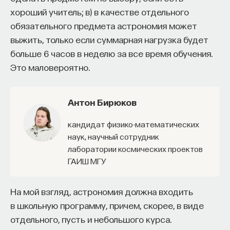
мысли. Знание не передается в готовом виде —
хороший учитель; в) в качестве отдельного
оно формируется. Нам долго казалось, что
обязательного предмета астрономия может
преподаватель может просто хорошо и логично
выжить, только если суммарная нагрузка будет
изложить материал, а студент — зафиксировать
больше 6 часов в неделю за все время обучения.
его и затем воспроизвести. Но самый важный
Это маловероятно.
момент происходит потом, когда человек
остается один на один с этим материалом
и пытается что-то с ним сделать. И получается,
Антон Бирюков
что настоящее образование происходит
кандидат физико-математических
не в аудитории, а за ее пределами».
наук, научный сотрудник
ИИ полезен не как костыль, а как
лаборатории космических проектов
ГАИШ МГУ
сложный собеседник
«Мы не наказываем студентов за использование
На мой взгляд, астрономия должна входить
ИИ, потому что сам факт его использования еще
в школьную программу, причем, скорее, в виде
ничего не объясняет. Важно не то, что студент
отдельного, пусть и небольшого курса.