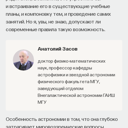
и встраивание его в существующие учебные
планы, и компоновку тем, и проведение самих
ИСКУССТВЕННЫЙ ИНТЕЛЛЕКТ
УНИВЕРСИТЕТ
занятий. Но я, увы, не знаю, допускают ли
АКАДЕМИЧЕСКАЯ СРЕДА
ОБУЧЕНИЕ
современные правила такую возможность.
НЕЙРОСЕТЕВЫЕ АРХИТЕКТУРЫ
Анатолий Засов
СТРОИТЕЛИ БУДУЩЕГО
доктор физико-математических
наук, профессор кафедры
астрофизики и звездной астрономии
ПАРТНЁР ПРОЕКТА
физического факультета МГУ,
заведующий отделом
Внегалактической астрономии ГАИШ
МГУ
Что такое партнёрский материал?
Особенность астрономии в том, что она глубоко
затрагивает мировоззренческие вопросы,