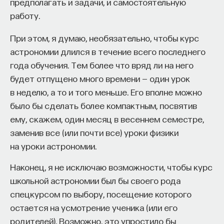
предполагать и задачи, и самостоятельную
работу.
НАД МАТЕРИАЛОМ РАБОТАЛИ
При этом, я думаю, необязательно, чтобы курс
астрономии длился в течение всего последнего
Ивар Максутов
года обучения. Тем более что вряд ли на него
издатель, сооснователь Редакционно-
будет отпущено много времени — один урок
издательского дома "ПостНаука", религиовед
в неделю, а то и того меньше. Его вполне можно
было бы сделать более компактным, посвятив
Ульяна Раведовская
ему, скажем, один месяц в весеннем семестре,
заменив все (или почти все) уроки физики
на уроки астрономии.
Сения Долгачева
Наконец, я не исключаю возможности, чтобы курс
редактор ПостНауки
школьной астрономии был бы своего рода
спецкурсом по выбору, посещение которого
остается на усмотрение ученика (или его
ИСКУССТВЕННЫЙ ИНТЕЛЛЕКТ
220 публикаций
родителей). Возможно, это упростило бы