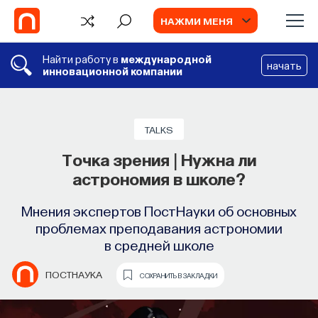
НАЖМИ МЕНЯ
Найти работу в
международной
начать
инновационной компании
TALKS
Точка зрения | Нужна ли
астрономия в школе?
Мнения экспертов ПостНауки об основных
проблемах преподавания астрономии
в средней школе
ПОСТНАУКА
СОХРАНИТЬ В ЗАКЛАДКИ
TV
ИИ в университете, цели