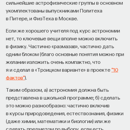
редкая возможность — мыслить на длинной
сильнейшие астрофизические группы в основном
дистанции и реально влиять на будущее: на то,
укомплектованы выпускниками Политеха
как будет мыслить элита, как будет устроена
в Питере, и ФизТеха в Москве.
экономика и как в целом будет разворачиваться
Если же хорошего учителя под курс астрономии
общество».
нет, то ключевые вещи вполне можно включить
Знание нельзя просто передать
в физику. Частично «размазав», частично дать
одним блоком (благо основные понятия можно при
«Сама проблема гораздо старше, чем может
желании изложить очень компактно, что
показаться. Если преподаватель выдает задание,
я и сделал в «Троицком варианте» в проекте
"10
студент перепоручает его нейросети, а потом
фактов"
).
просто приносит готовый текст, это лишь делает
Таким образом, а) астрономия должна быть
старую проблему совсем уж неустранимой.
представлена в школьной программе; б) сделать
Но и привычная университетская схема, в которой
это можно разнообразно: частично включив
преподаватель что-то рассказал, студент что-то
в курсы природоведения, естествознания, физики
записал, а затем попытался пересказать это
(даже химии, математики и биологии) или же
наизусть, тоже почти не оставляет места для
сделать предметом по выбору, если есть