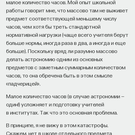
малое количество часов. Мой опыт школьной
вы занимаетесь биоинформатикой, молекулярной
биологией, ИИ или другими наукоемкими
работы говорит мне, что массово там не выживет
дисциплинами, проект поможет вам найти место
предмет соответствующей меньшему числу
в командах, меняющих индустрию.
часов, чем хотя бы треть стандартной
Как стать участником:
нормативной нагрузки (чаще всего учителя берут
Заполнить анкету кандидата
больше нормы, иногда раза в два, а иногда и еще
Посмотреть текущие вакансии
больше). Поскольку вряд ли разумно массово
делать астрономию одним из основных
Образование работает дольше,
предметов с заметным суммарным количеством
чем кажется
часов, то она обречена быть в этом смысле
«падчерицей».
«Тема кажется простой: мы определяем цели,
Малое количество часов (в случае астрономии —
движемся к ним — и дальше все должно
один!) усложняет и подготовку учителей
работать. Но в реальности с целеполаганием все
в институтах. Так что это основная проблема.
намного сложнее. Проблема не только
во временном разрыве, когда результат должен
В принципе, я не вижу в этом катастрофы.
проявиться через несколько лет. Ключевой
Скажем, нет в школе отдельного предмета