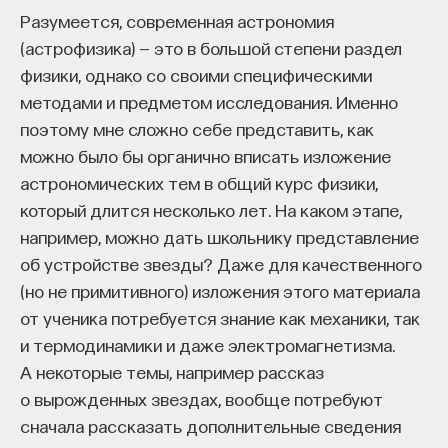
обратился к ИИ, а то, как именно он это делает.
Разумеется, современная астрономия
Если воспринимать ИИ просто как помощника,
(астрофизика) — это в большой степени раздел
ресурс или способ сэкономить усилия, студенты
физики, однако со своими специфическими
чаще всего лишь снижают когнитивную
методами и предметом исследования. Именно
нагрузку — а университет вообще не для этого
поэтому мне сложно себе представить, как
создан. Они некритично делегируют агенту
можно было бы органично вписать изложение
самые разные задачи и переносят в эту
астрономических тем в общий курс физики,
коммуникацию далеко не лучшие привычки.
который длится несколько лет. На каком этапе,
Но если использовать ИИ как сложного
например, можно дать школьнику представление
собеседника, который заставляет уточнять
об устройстве звезды? Даже для качественного
основания, спорить и продумывать собственную
(но не примитивного) изложения этого материала
позицию, тогда студент действительно
от ученика потребуется знание как механики, так
продвигается. Решающее значение имеет
и термодинамики и даже электромагнетизма.
не объем общения и не тип задания, а характер
А некоторые темы, например рассказ
самой коммуникации».
о вырожденных звездах, вообще потребуют
сначала рассказать дополнительные сведения