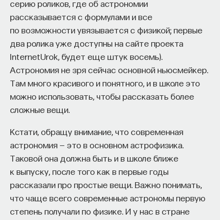
серию роликов, где об астрономии
«Есть представление о том, что университеты
рассказывается с формулами и все
готовят элиту, и отсюда возникает образ сложно
по возможности увязывается с физикой; первые
мыслящего, сложно устроенного человека.
два ролика уже доступны на сайте проекта
Но здесь возникает и другой, гораздо более
InternetUrok, будет еще штук восемь).
трудный вопрос: кто вообще формирует
Астрономия не зря сейчас основной ньюсмейкер.
целеполагание университета и кто задает тот
Там много красивого и понятного, и в школе это
смысл, на который он работает? Мне кажется,
можно использовать, чтобы рассказать более
университет способен быть субъектом —
сложные вещи.
не просто выполнять внешний заказ,
а самостоятельно выбирать, на какое будущее
Кстати, обращу внимание, что современная
он работает. У него должна быть собственная
астрономия — это в основном астрофизика.
позиция: сначала определить, какое будущее
Таковой она должна быть и в школе ближе
он хочет создавать, а затем разворачивать это
к выпуску, после того как в первые годы
в своей деятельности. Когда университет
рассказали про простые вещи. Важно понимать,
работает только под заказ, он занимает совсем
что чаще всего современные астрономы первую
другую роль. У классического университета есть
степень получали по физике. И у нас в стране