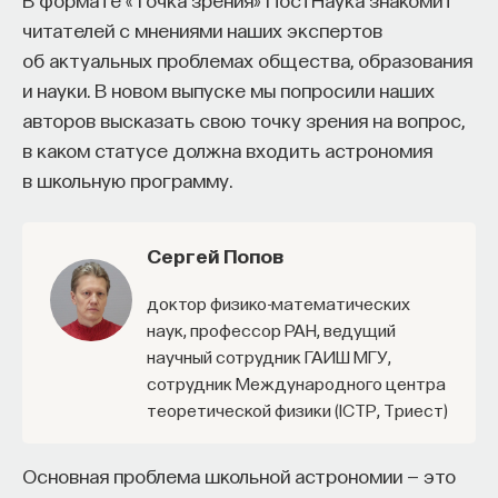
собственное будущее, почему результаты
читателей с мнениями наших экспертов
образования раскрываются на длинной дистанции,
об актуальных проблемах общества, образования
и что на самом деле должен уметь студент,
и науки. В новом выпуске мы попросили наших
выходящий в сложный и быстро меняющийся мир.
авторов высказать свою точку зрения на вопрос,
в каком статусе должна входить астрономия
А еще — почему ИИ не стоит просто запрещать,
в школьную программу.
как использовать его для диалога, и зачем
университету учить не только знаниям, но и самой
практике мышления и коммуникации.
Сергей Попов
Доктор физико-математических
наук, профессор РАН, ведущий
Основатель ПостНауки Ивар Максутов запускает
научный сотрудник ГАИШ МГУ,
проект Naukka Talents.
сотрудник Международного центра
Это глобальная экосистема для поиска и найма
теоретической физики (ICTP, Триест)
STEM-специалистов (Science, Technology,
Engineering, Mathematics) в самые амбициозные
Основная проблема школьной астрономии — это
Deep-Tech и Biotech проекты по всему миру. Если