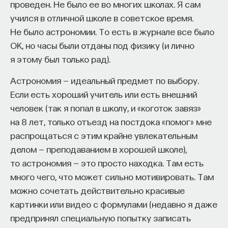
проведен. Не было ее во многих школах. Я сам
к сложному мышлению. Третья — развитие
учился в отличной школе в советское время.
общества, вклад в то, каким оно будет.
Не было астрономии. То есть в журнале все было
И четвертая — социальная эффективность,
ОК, но часы были отданы под физику (и лично
то есть забота о том, как человек будет работать
я этому был только рад).
за пределами университета и насколько
эффективным окажется в команде и профессии.
Астрономия — идеальный предмет по выбору.
Университет не всегда может точно
Если есть хороший учитель или есть внешний
предсказать, какие именно рабочие места ждут
человек (так я попал в школу, и «коготок завяз»
выпускника, но сама эта оптика тоже остается
на 8 лет, только отъезд на постдока «помог» мне
отдельной идеологией. В зависимости от того,
распрощаться с этим крайне увлекательным
в какой из этих логик работает университет,
делом — преподаванием в хорошей школе),
у него будут совершенно разные ответы
то астрономия — это просто находка. Там есть
на вопрос о целях образования».
много чего, что может сильно мотивировать. Там
можно сочетать действительно красивые
Университет должен строить
картинки или видео с формулами (недавно я даже
будущее
предпринял специальную попытку записать