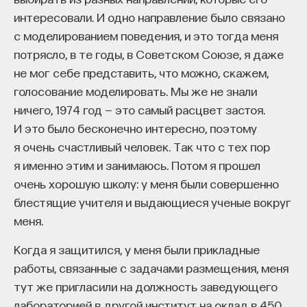
интересовали. И одно направление было связано
с моделированием поведения, и это тогда меня
потрясло, в те годы, в Советском Союзе, я даже
не мог себе представить, что можно, скажем,
голосование моделировать. Мы же не знали
ничего, 1974 год — это самый расцвет застоя.
И это было бесконечно интересно, поэтому
КУРС
Философский поиск: начала
я очень счастливый человек. Так что с тех пор
я именно этим и занимаюсь. Потом я прошел
СОХРАНИТЬ КУРС
очень хорошую школу: у меня были совершенно
блестящие учителя и выдающиеся ученые вокруг
меня.
Когда я защитился, у меня были прикладные
работы, связанные с задачами размещения, меня
тут же пригласили на должность заведующего
лабораторией в другой институт на оклад в 450