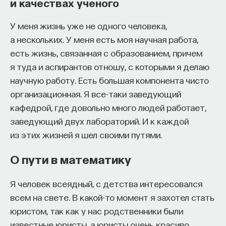
и качествах ученого
начала»
.
У меня жизнь уже не одного человека,
Слушатели курса убедятся в том, что
а нескольких. У меня есть моя научная работа,
философский поиск — это не только каскад
есть жизнь, связанная с образованием, причем
занимательных головоломок, но и набор
я туда и аспирантов отношу, с которыми я делаю
инструментов, жизненно необходимых для
научную работу. Есть большая компонента чисто
современного человека.
организационная. Я все-таки заведующий
кафедрой, где довольно много людей работает,
Пройдя этот курс, вы:
заведующий двух лабораторий. И к каждой
— Овладеете ключевыми для независимого
из этих жизней я шел своими путями.
мышления навыками: научитесь критически
О пути в математику
воспринимать информацию и логично
и аргументированно доказывать свою точку
Я человек всеядный, с детства интересовался
зрения.
всем на свете. В какой-то момент я захотел стать
— Узнаете, как философия отвечает
юристом, так как у нас родственники были
на основополагающие вопросы человечества: что
известные юристы, а юристы очень красиво