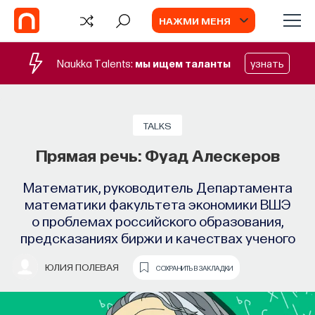
НАЖМИ МЕНЯ
Naukka Talents:
мы ищем таланты
узнать
СОБЫТИЯ
Философский поиск: начала
TALKS
Прямая речь: Фуад Алескеров
Как философия помогает составлять
собственное мнение о происходящем
Математик, руководитель Департамента
в мире?
математики факультета экономики ВШЭ
о проблемах российского образования,
ПОСТНАУКА
СОХРАНИТЬ В ЗАКЛАДКИ
предсказаниях биржи и качествах ученого
ЮЛИЯ ПОЛЕВАЯ
СОХРАНИТЬ В ЗАКЛАДКИ