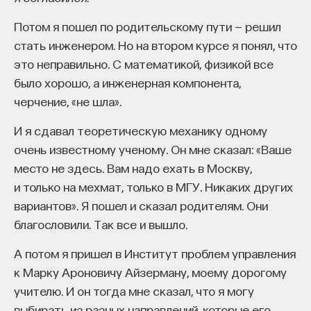
Потом я пошел по родительскому пути — решил
стать инженером. Но на втором курсе я понял, что
НАД МАТЕРИАЛОМ РАБОТАЛИ
это неправильно. С математикой, физикой все
было хорошо, а инженерная компонента,
ПостНаука
черчение, «не шла».
команда ПостНауки
И я сдавал теоретическую механику одному
очень известному ученому. Он мне сказал: «Ваше
НАУКА
место не здесь. Вам надо ехать в Москву,
237 публикаций
и только на мехмат, только в МГУ. Никаких других
вариантов». Я пошел и сказал родителям. Они
НАУКА
ЖУРНАЛ
благословили. Так все и вышло.
ФИЛОСОФСКИЙ ПОИСК: НАЧАЛА
А потом я пришел в Институт проблем управления
к Марку Ароновичу Айзерману, моему дорогому
учителю. И он тогда мне сказал, что я могу
выбирать из разных направлений, которые его