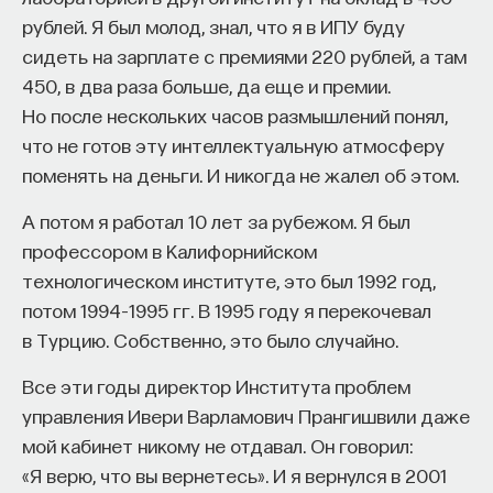
рублей. Я был молод, знал, что я в ИПУ буду
Внеси свой вклад в дело
сидеть на зарплате с премиями 220 рублей, а там
просвещения!
450, в два раза больше, да еще и премии.
Но после нескольких часов размышлений понял,
ПОДДЕРЖАТЬ ПОСТНАУКУ
что не готов эту интеллектуальную атмосферу
поменять на деньги. И никогда не жалел об этом.
А потом я работал 10 лет за рубежом. Я был
профессором в Калифорнийском
технологическом институте, это был 1992 год,
потом 1994–1995 гг. В 1995 году я перекочевал
в Турцию. Собственно, это было случайно.
Все эти годы директор Института проблем
управления Ивери Варламович Прангишвили даже
мой кабинет никому не отдавал. Он говорил:
«Я верю, что вы вернетесь». И я вернулся в 2001