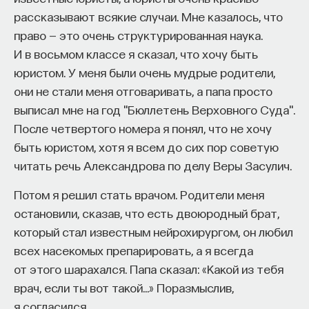
такое пространство и что такое время? Что
рассказывают всякие случаи. Мне казалось, что
значит мыслить и что представляет собой наше
право — это очень структурированная наука.
сознание? Реальна ли реальность и откуда
И в восьмом классе я сказал, что хочу быть
мы знаем то, что знаем? Существует ли в мире
юристом. У меня были очень мудрые родители,
свобода?
они не стали меня отговаривать, а папа просто
выписал мне на год "Бюллетень Верховного Суда".
— Переосмыслите границы доверия
После четвертого номера я понял, что не хочу
собственному знанию.
быть юристом, хотя я всем до сих пор советую
Автор курса:
Диана Гаспарян
— кандидат
читать речь Александрова по делу Веры Засулич.
философских наук, профессор Школы философии
Потом я решил стать врачом. Родители меня
и культурологии факультета гуманитарных наук
остановили, сказав, что есть двоюродный брат,
НИУ ВШЭ.
который стал известным нейрохирургом, он любил
3/30/2022
всех насекомых препарировать, а я всегда
от этого шарахался. Папа сказал: «Какой из тебя
НАПИСАТЬ НАМ
врач, если ты вот такой…» Поразмыслив,
я согласился.