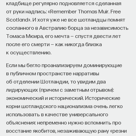
кладбище регулярно подновляется сделанная
и во всех говорах русского языка, имеет двойное
Naukka Talents
— это не просто рекрутинговый
от руки надпись: «Remember Thomas Muir. Free
происхождение. На этапе древнерусского языка,
сервис, а комплексная платформа поддержки
Scotland». И хотя уже не все шотландцы помнят
приблизительно в XIV веке, эти гласные были
специалистов на пути к карьере в глобальных
сосланного в Австралию борца за независимость
двойного происхождения, один из которых был
инновационных индустриях. Сервис помогает
Томаса Мюира, его мечта — спустя двести лет
связан со старым гласным ъ (ер). Этимологи
преодолеть существующие барьеры через
после его смерти — как никогда близка
обозначают его под звездочкой, то, что
обучение, карьерное сопровождение и прямые
к осуществлению.
мы называем твердым знаком или буквой
связи с компаниями, заинтересованными
ер в старославянском кириллическом алфавите.
Если мы бегло проанализируем доминирующие
в
кадрах.​
высококвалифицированных
А второй гласный был связан не с ером. Поэтому
в публичном пространстве нарративы
Сервис создан для всех, кто хочет найти свой
гласный, который этимологически связан с ером,
об отделении Шотландии, то увидим два
путь в инновационных индустриях:
мы узнаем по чередованию с нулем звука,
лидирующих (причем с заметным отрывом):
Учёных, инженеров и исследователей
например «лоб — лба», «сон — сна». То есть
экономический и исторический. Исторические
с опытом работы в научной сфере;
в современном состоянии в системе падежного
корни шотландского национализма очень легко
изменения мы видим историю русского языка.
использовать в качестве универсального
Специалистов с STEM-образованием,
А второй гласный не был с ним связан, и этого
объяснения: непременно нужно вспомнить про
желающих сменить сферу деятельности;
чередования не происходит.
восстание якобитов, незаживающую рану «резни
Тех, кто пока не имеет достаточного опыта