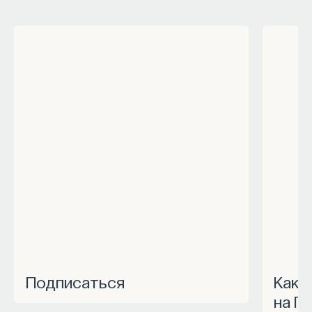
Подписаться
Как запустить спецпроект
на П