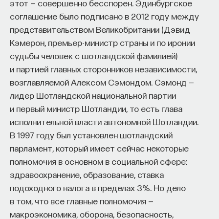
Петербургской фонологической школы,
этот — совершенно бесспорен. Эдинбургское
Ленинградской, их будет шесть: они еще
соглашение было подписано в 2012 году между
включают, но это разговор за рамками нашей
представительством Великобритании (Дэвид
темы.
Кэмерон, премьер-министр страны и по иронии
судьбы человек с шотландской фамилией)
, который произносился на месте «о открытого».
и партией главных сторонников независимости,
возглавляемой Алексом Сэмондом. Сэмонд —
Территория говоров, которые знают различение
лидер Шотландской национальной партии
двух [о] и двух [э], если смотреть по данным даже
и первый министр Шотландии, то есть глава
современных экспедиций, которые мы проводим,
исполнительной власти автономной Шотландии.
достаточно широка. Мы записываем говоры,
В 1997 году был установлен шотландский
различающие ѣ и «о закрытое», начиная с севера.
парламент, который имеет сейчас некоторые
В последних экспедициях мы встречали эти
полномочия в основном в социальной сфере:
материалы в вологодских говорах Тотемского
здравоохранение, образование, ставка
района, это говоры, которые известны
подоходного налога в пределах 3%. Но дело
в Вологодской области еще в Харовском районе,
в том, что все главные полномочия —
эти говоры известны южнее в Ярославской
макроэкономика, оборона, безопасность,
области; если опускаться еще южнее,