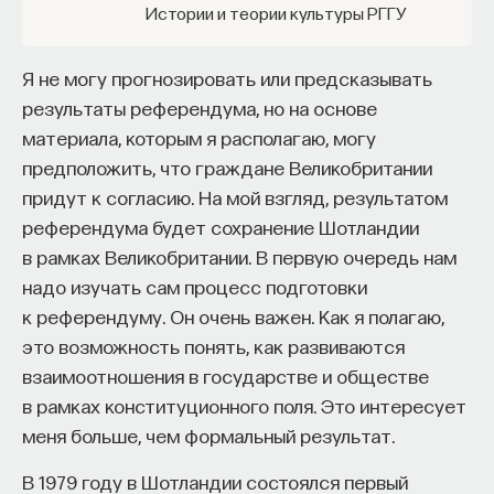
себя таким своеобразным образом. Эти все
Истории и теории культуры РГГУ
загадки, которые сейчас я перечисляю,
достаточно простые для студентов
Я не могу прогнозировать или предсказывать
филологических факультетов или Института
результаты референдума, но на основе
лингвистики РГГУ, где я читаю этот курс,
материала, которым я располагаю, могу
и студенты не мучаются с этими вещами
предположить, что граждане Великобритании
особенно. Вот всякому носителю языка, который
придут к согласию. На мой взгляд, результатом
об этом специально не задумывается, это такие
референдума будет сохранение Шотландии
вот необычайно красочные модели, которые
в рамках Великобритании. В первую очередь нам
мы можем видеть в русских говорах
надо изучать сам процесс подготовки
современных и сейчас.
к референдуму. Он очень важен. Как я полагаю,
это возможность понять, как развиваются
1/26/2015
взаимоотношения в государстве и обществе
в рамках конституционного поля. Это интересует
НАПИСАТЬ НАМ
меня больше, чем формальный результат.
В 1979 году в Шотландии состоялся первый