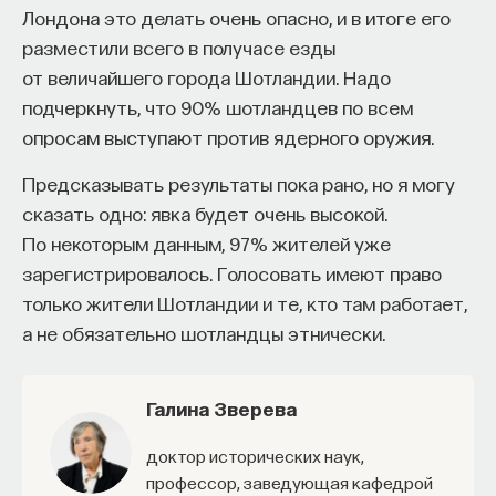
Лондона это делать очень опасно, и в итоге его
например гласного [а]. Известно, что в русском
разместили всего в получасе езды
литературном языке гласный [а] между мягкими
от величайшего города Шотландии. Надо
согласными, например, в слове «пять» звучит как
подчеркнуть, что 90% шотландцев по всем
гласный, который обозначается символом
опросам выступают против ядерного оружия.
в международной фонетической транскрипции æ
(«лягушка») — такой совмещенный знак буквы «а»
Предсказывать результаты пока рано, но я могу
и буквы «э». Звучит он как [э]. В слове, например,
сказать одно: явка будет очень высокой.
«палка» звучит гласный [а], а в слове «пять» [а] — [э],
По некоторым данным, 97% жителей уже
это разные совершенно гласные. Так, в русских
зарегистрировалось. Голосовать имеют право
говорах эти гласные могут получать
только жители Шотландии и те, кто там работает,
дополнительные изменения, и они могут
а не обязательно шотландцы этнически.
сдвигаться совершенно в зону [э], то есть
называется это «упередняться» — они
Галина Зверева
сдвигаются вверх и вперед по акустической
артикуляционной трапеции, и мы с вами получаем
доктор исторических наук,
примеры типа [ап’ет'], [пл’ем’енн’ик], которые ведут
профессор, заведующая кафедрой