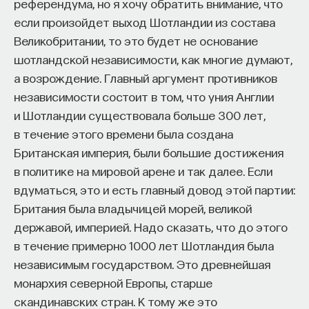
референдума, но я хочу обратить внимание, что
А в слове, например, «вера», обратите внимание,
если произойдет выход Шотландии из состава
ставим в ту же позицию между мягкими
Великобритании, то это будет не основание
согласными — «верю», например. Мы с вами
шотландской независимости, как многие думают,
ПАРТНЁР ПРОЕКТА
не имеем «вёра — верю», как в слове «тёлка —
а возрождение. Главный аргумент противников
телица», а этот же гласный [э] сохраняется,
независимости состоит в том, что уния Англии
то есть «вера — верю». Значит, после мягкого
и Шотландии существовала больше 300 лет,
перед твердым произносится [э], а после мягкого
в течение этого времени была создана
перед мягким тоже [э]. Смотрите, два гласных
Что такое партнёрский материал?
Британская империя, были большие достижения
(«тёлка — телица», «вера — верю») ведут себя по-
в политике на мировой арене и так далее. Если
разному — это опять же связано с тем, что они
вдуматься, это и есть главный довод этой партии:
разного происхождения. В слове «вера» писался
Британия была владычицей морей, великой
гласный ѣ (ять), и он в современном русском
державой, империей. Надо сказать, что до этого
языке имеет свое лицо. Согласитесь, что
в течение примерно 1000 лет Шотландия была
носитель языка, который пользуется языком
независимым государством. Это древнейшая
так же, как птица поет, как трава растет, этих
монархия северной Европы, старше
Внеси свой вклад в дело
вещей не замечает, а специалист сразу видит,
скандинавских стран. К тому же это
просвещения!