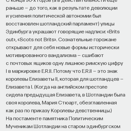
то есть, по школьной практике, под ударением.
проекта имеют STEM-образование, при этом
32%
раньше — до того, как в результате деволюции
заинтересованы в работе в инновационных
Мы с вами знаем, что в литературном языке пять
и усиления политической автономии был
компаниях, но не знают, с чего начать.
гласных, находящихся под ударением. Вот,
восстановлен шотландский парламент) улицы
собственно, я их и перечислил: А, О, Э, И, У.
Эдинбурга украшают говорящие надписи: «Brits
Специалисты сталкиваются с тремя ключевыми
Привыкнув к этой системе, мы считаем, что это
out», «Scots not Brits». Сознательные горожане
барьерами:
нормально и единственно возможно для русского
открывают для себя новые формы исторически
Недостаток информации о глобальных
языка. На самом деле это не так. И чтобы
мотивированного вандализма — сшибают
индустриях и карьерных возможностях
показать, что система гласных русского языка
с почтовых ящиков одну лишнюю римскую цифру
мешает поиску подходящих ваканси; ​
имеет свою историю, а самое главное, то, ради
I в маркировке E.R.II. Потому что E.R.II — это знак
Непрозрачные механизмы в инновационных
чего стоит, наверное, затевать этот разговор, что
королевы Елизаветы II, которая для шотландцев —
компаниях усложняют процесс
эта система имеет на самом деле еще
Елизавета I. (Когда на английском престоле
трудоустройства​;
и варианты в русском языке, в русских говорах.
сидела предыдущая Елизавета, в Шотландии была
Даже в литературном языке, что очень важно,
своя королева, Мария Стюарт, обезглавленная
Стереотипы не позволяют эффективно
эта система показывает свои предыдущие
как раз по приказу Королевы-девственницы.)
конкурировать на международном рынке​.
состояния.
На постаменте памятника Политическим
Что такое Naukka Talents
Мученикам Шотландии на старом эдинбургском
в русском литературном языке, собственно, как