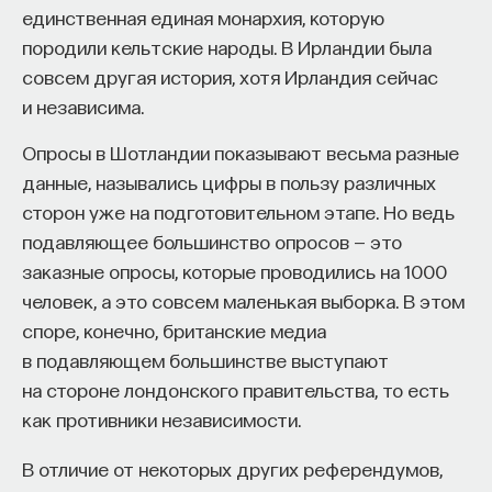
что в современном состоянии есть наличные
единственная единая монархия, которую
стадии, пришедшие от прошлого состояния.
породили кельтские народы. В Ирландии была
ПОДДЕРЖАТЬ ПОСТНАУКУ
совсем другая история, хотя Ирландия сейчас
В говорах эта ситуация усугубляется еще тем,
и независима.
что в части русских говоров, причем самых
разнообразных: и северных, и среднерусских,
Опросы в Шотландии показывают весьма разные
и южных говорах, — гласный ѣ (ять) может иметь
данные, назывались цифры в пользу различных
свое отдельное лицо. В современном состоянии
сторон уже на подготовительном этапе. Но ведь
русского языка мы с вами имеем систему из пяти
подавляющее большинство опросов — это
единиц: А, О, Э, И, У. В то время как в говорах
заказные опросы, которые проводились на 1000
мы имеем, не из ѣ (ять), ѣ, не из ъ (ер) и из ъ (ер),
человек, а это совсем маленькая выборка. В этом
то есть эта система увеличивается на два
споре, конечно, британские медиа
элемента — не пять, а семь. Сейчас я говорю
в подавляющем большинстве выступают
о теории Московской фонологической школы,
на стороне лондонского правительства, то есть
которая выделяет гласные на основе такого
как противники независимости.
морфологического принципа, и у нас их пять.
А если опираться на данные Санкт-
В отличие от некоторых других референдумов,