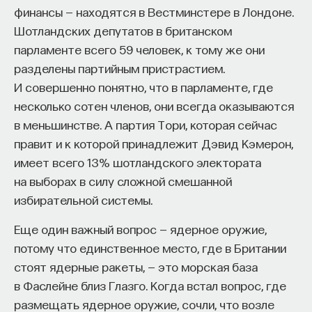
финансы — находятся в Вестминстере в Лондоне.
мы их встречаем во Владимирской области, еще
Шотландских депутатов в британском
южнее — в Рязанской области, еще южнее —
парламенте всего 59 человек, к тому же они
в Липецкой. Прекрасная сохранность в липецких
разделены партийным пристрастием.
говорах двух [о], которые звучат точно так, как
И совершенно понятно, что в парламенте, где
я вам сейчас рассказал. И опускаясь еще ниже,
несколько сотен членов, они всегда оказываются
мы обнаружим эти говоры в Воронежской
в меньшинстве. А партия Тори, которая сейчас
области. Мы сейчас говорим с вами про
правит и к которой принадлежит Дэвид Кэмерон,
территорию центра европейской части России,
имеет всего 13% шотландского электората
а не про всю Россию. Для этого есть причины,
на выборах в силу сложной смешанной
в частности, потому, что говоры центра
избирательной системы.
европейской части наиболее изучены, это говоры
старейшего заселения славян. Такие говоры есть
Еще один важный вопрос — ядерное оружие,
и за пределами этой территории.
потому что единственное место, где в Британии
стоят ядерные ракеты, — это морская база
Есть еще загадки в области русского
в Фаслейне близ Глазго. Когда встал вопрос, где
диалектного вокализма. В частности, это
размещать ядерное оружие, сочли, что возле
поведение гласных между мягкими согласными,