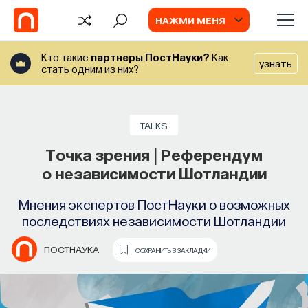
НАЖМИ МЕНЯ
Кто такие
партнеры ПостНауки?
Как
узнать
стать одним из них?
БЛОГ
Запуск рекрутингового сервиса
TALKS
Naukka Talents
Точка зрения | Референдум
о независимости Шотландии
Основатель ПостНауки Ивар Максутов
запускает сервис, который поможет найти
Мнения экспертов ПостНауки о возможных
свою нишу в глобальных deep tech и биотех
последствиях независимости Шотландии
компаниях
ПОСТНАУКА
СОХРАНИТЬ В ЗАКЛАДКИ
ПОСТНАУКА
СОХРАНИТЬ В ЗАКЛАДКИ
ВИДЕО
Гласные русского языка