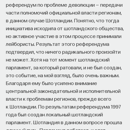
референдум по проблеме деволюции — передачи
НАД МАТЕРИАЛОМ РАБОТАЛИ
части полномочий официальной власти регионам,
в данном случае Шотландии. Понятно, что тогда
Игорь Исаев
инициатива исходила от шотландского общества,
кандидат филологических наук, директор
но активное участие в этом процессе принимали
Института лингвистики РГГУ, старший научный
сотрудник отдела диалектологии
лейбористы. Результат этого референдума
и лингвистической географии Института
русского языка им. В. В. Виноградова РАН.
подтвердил, что ничего радикального произойти
не может. Хотя на тот момент шотландский
ЯЗЫКОЗНАНИЕ
парламент, за который ратовали, и не был создан,
407 публикаций
это событие, на мой взгляд, было очень важным.
Благодаря ему было усилено внимание
ЯЗЫКОЗНАНИЕ
ЛИНГВИСТИКА
центральной законодательной и исполнительной
власти к проблемам регионов, прежде всего
РУССКИЙ ЯЗЫК
ПОЛЕВАЯ ЛИНГВИСТИКА
к Шотландии. По результатам референдума 1997
ДИАЛЕКТ
ФОНЕТИКА
ГОВОР
года был создан локальный шотландский
парламент. Шотландия в данном вопросе прошла
ГУМАНИТАРНЫЕ НАУКИ
длинный путь. Парламент работает, и этот