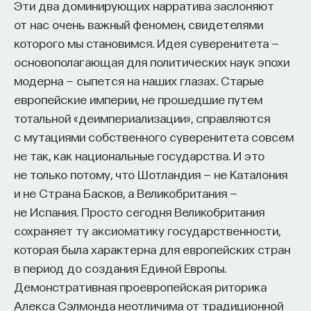
Если у вас есть STEM-образование или опыт
мы видим чередование с нулем: «день — дня».
Эти два доминирующих нарратива заслоняют
в исследовательской сфере — это ваш шанс
А в слове, например, «лес» или в слове «белый»
от нас очень важный феномен, свидетелями
выйти на глобальный уровень. Помогите вместе
этот гласный ни в какой позиции не чередуется
которого мы становимся. Идея суверенитета —
приблизить Четвёртую индустриальную
с нулем звука. Связано это с тем, что этот
основополагающая для политических наук эпохи
революцию и найти своё место в инновационном
гласный в слове «лес» или «белый» был
модерна — сыпется на наших глазах. Старые
будущем! ​
по происхождению связан с гласным ѣ (ять). Если
европейские империи, не прошедшие путем
объяснять детально, там была еще более
тотальной «деимпериализации», справляются
Заполните анкету и загрузите своё резюме,
сложная ситуация. Мы ее сейчас не тронем,
с мутациями собственного суверенитета совсем
чтобы стать участником программы
:
мы посмотрим, как это выглядит на примере
не так, как национальные государства. И это
https://postnauka.org/link/tal1125_blog1
диалектном. Вкратце, чтобы объяснить,
не только потому, что Шотландия — не Каталония
насколько непростая ситуация даже
и не Страна Басков, а Великобритания —
11/24/2025
в литературном языке, я вам привожу такой
не Испания. Просто сегодня Великобритания
пример.
сохраняет ту аксиоматику государственности,
НАПИСАТЬ НАМ
которая была характерна для европейских стран
О том, что гласный ѣ (ять), который мы утратили
в период до создания Единой Европы.
с вами в литературном произношении, все-таки
Демонстративная проевропейская риторика
имеет свои особые следы, есть еще примеры,
Алекса Сэлмонда неотличима от традиционной
НАД МАТЕРИАЛОМ РАБОТАЛИ