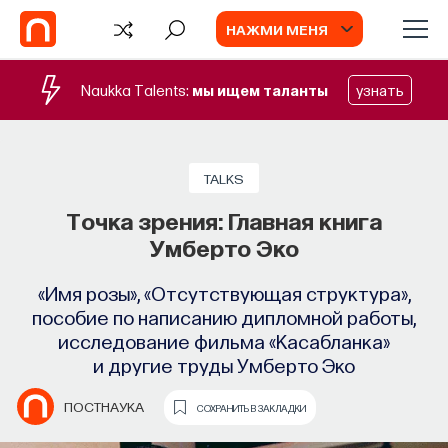
НАЖМИ МЕНЯ
Naukka Talents:
мы ищем таланты
узнать
БЛОГ
Запуск рекрутингового сервиса
TALKS
Naukka Talents
Точка зрения: Главная книга
Умберто Эко
Основатель ПостНауки Ивар Максутов
запускает сервис, который поможет найти
«Имя розы», «Отсутствующая структура»,
свою нишу в глобальных deep tech и биотех
пособие по написанию дипломной работы,
компаниях
исследование фильма «Касабланка»
и другие труды Умберто Эко
ПОСТНАУКА
СОХРАНИТЬ В ЗАКЛАДКИ
ПОСТНАУКА
СОХРАНИТЬ В ЗАКЛАДКИ