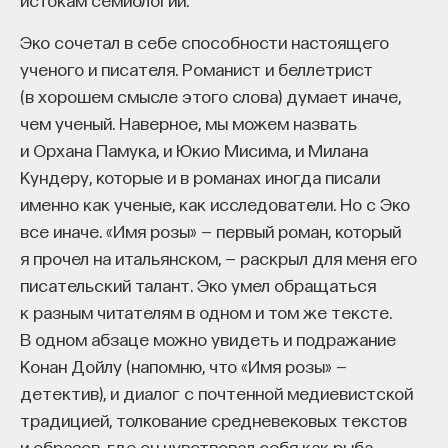
Naukka Talents
— это не просто рекрутинговый
Эко сочетал в себе способности настоящего
сервис, а комплексная платформа поддержки
ученого и писателя. Романист и беллетрист
специалистов на пути к карьере в глобальных
(в хорошем смысле этого слова) думает иначе,
инновационных индустриях. Сервис помогает
чем ученый. Наверное, мы можем назвать
преодолеть существующие барьеры через
и Орхана Памука, и Юкио Мисима, и Милана
обучение, карьерное сопровождение и прямые
Кундеру, которые и в романах иногда писали
связи с компаниями, заинтересованными
именно как ученые, как исследователи. Но с Эко
в
кадрах.​
высококвалифицированных
все иначе. «Имя розы» — первый роман, который
Сервис создан для всех, кто хочет найти свой
я прочел на итальянском, — раскрыл для меня его
путь в инновационных индустриях:
писательский талант. Эко умел обращаться
к разным читателям в одном и том же тексте.
Учёных, инженеров и исследователей
В одном абзаце можно увидеть и подражание
с опытом работы в научной сфере;
Конан Дойлу (напомню, что «Имя розы» —
Специалистов с STEM-образованием,
детектив), и диалог с почтенной медиевистской
желающих сменить сферу деятельности;
традицией, толкование средневековых текстов
Тех, кто пока не имеет достаточного опыта
и образов, где он чувствовал себя как рыба