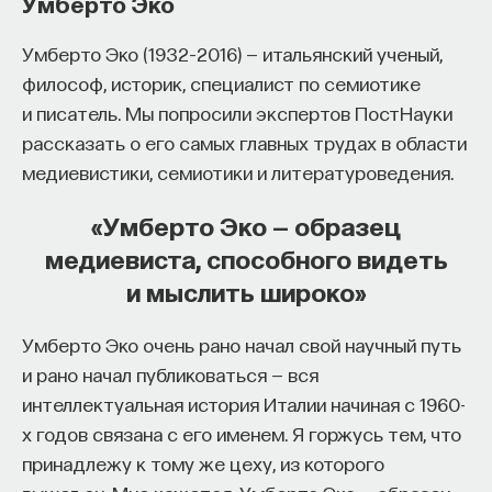
Умберто Эко
изменил медийное пространство на русском
языке. В 2021 году в Лондоне он основал компанию
Умберто Эко (1932–2016) — итальянский ученый,
Naukka
, помогающую учёным
философ, историк, специалист по семиотике
и предпринимателям превращать их идеи
и писатель. Мы попросили экспертов ПостНауки
в технологии и успешные стартапы. Теперь
рассказать о его самых главных трудах в области
команда ПостНауки запускает новый сервис —
медиевистики, семиотики и литературоведения.
Naukka Talents
, рекрутинговое агентство,
«Умберто Эко — образец
созданное для поддержки специалистов,
медиевиста, способного видеть
желающих работать в глобальных инновационных
и мыслить широко»
индустриях.
В ходе работы с научным сообществом Ивар
Умберто Эко очень рано начал свой научный путь
и его команда обнаружили, что инновационные
и рано начал публиковаться — вся
индустрии испытывают кадровый голод,
интеллектуальная история Италии начиная с 1960-
особенно молодые deep tech и биотех компании.
х годов связана с его именем. Я горжусь тем, что
Исследование аудитории ПостНауки
принадлежу к тому же цеху, из которого
подтвердило масштаб: более
60%
слушателей