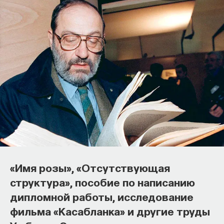
Основатель ПостНауки Ивар
Максутов запускает сервис, который
поможет найти свою нишу
«Имя розы», «Отсутствующая
в глобальных deep tech и биотех
структура», пособие по написанию
компаниях
дипломной работы, исследование
В 2012 году
Ивар Максутов
создал проект
фильма «Касабланка» и другие труды
ПостНаука, который дал голос учёным и навсегда