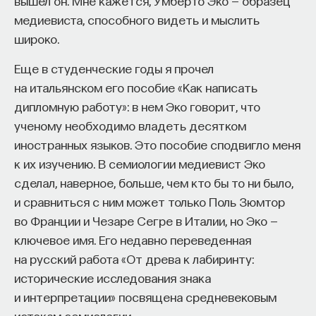
вышел он. Мне кажется, Умберто Эко — образец
проекта имеют STEM-образование, при этом
32%
медиевиста, способного видеть и мыслить
заинтересованы в работе в инновационных
широко.
компаниях, но не знают, с чего начать.
Еще в студенческие годы я прочел
Специалисты сталкиваются с тремя ключевыми
на итальянском его пособие «Как написать
барьерами:
дипломную работу»: в нем Эко говорит, что
Недостаток информации о глобальных
ученому необходимо владеть десятком
индустриях и карьерных возможностях
иностранных языков. Это пособие сподвигло меня
мешает поиску подходящих ваканси; ​
к их изучению. В семиологии медиевист Эко
сделал, наверное, больше, чем кто бы то ни было,
Непрозрачные механизмы в инновационных
и сравниться с ним может только Поль Зюмтор
компаниях усложняют процесс
во Франции и Чезаре Сегре в Италии, но Эко —
трудоустройства​;
ключевое имя. Его недавно переведенная
Стереотипы не позволяют эффективно
на русский работа «От древа к лабиринту:
конкурировать на международном рынке​.
исторические исследования знака
и интерпретации» посвящена средневековым
Что такое Naukka Talents
истокам семиологии.