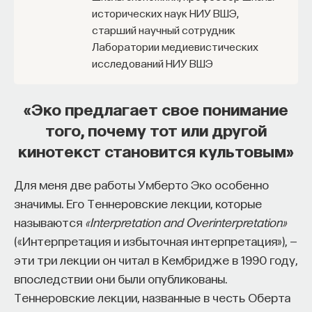
Если у вас есть STEM-образование или опыт
исторических наук НИУ ВШЭ,
в исследовательской сфере — это ваш шанс
старший научный сотрудник
выйти на глобальный уровень. Помогите вместе
Лаборатории медиевистических
приблизить Четвёртую индустриальную
исследований НИУ ВШЭ
революцию и найти своё место в инновационном
будущем! ​
«Эко предлагает свое понимание
Заполните анкету и загрузите своё резюме,
того, почему тот или другой
чтобы стать участником программы
:
кинотекст становится культовым»
https://postnauka.org/link/tal1125_blog1
Для меня две работы Умберто Эко особенно
11/24/2025
значимы. Его Теннеровские лекции, которые
называются
«Interpretation and Overinterpretation»
НАПИСАТЬ НАМ
(«Интерпретация и избыточная интерпретация»), —
эти три лекции он читал в Кембридже в 1990 году,
впоследствии они были опубликованы.
Теннеровские лекции, названные в честь Оберта
НАД МАТЕРИАЛОМ РАБОТАЛИ