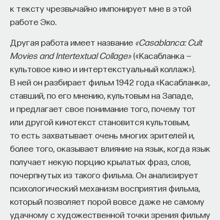
к тексту чрезвычайно импонирует мне в этой
работе Эко.
Другая работа имеет название
«Casablanca: Cult
ПАРТНЁР ПРОЕКТА
Movies and Intertextual Collage»
(«Касабланка —
культовое кино и интертекстуальный коллаж»).
В ней он разбирает фильм 1942 года «Касабланка»,
ставший, по его мнению, культовым на Западе,
Что такое партнёрский материал?
и предлагает свое понимание того, почему тот
или другой кинотекст становится культовым,
то есть захватывает очень многих зрителей и,
более того, оказывает влияние на язык, когда язык
получает некую порцию крылатых фраз, слов,
почерпнутых из такого фильма. Он анализирует
психологический механизм восприятия фильма,
который позволяет порой вовсе даже не самому
Внеси свой вклад в дело
удачному с художественной точки зрения фильму
просвещения!