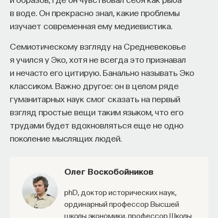
работы в индустрии, но стремится развивать
в воде. Он прекрасно знал, какие проблемы
необходимые навыки.
изучает современная ему медиевистика.
Для уже готовых специалистов достаточно
Семиотическому взгляду на Средневековье
оставить информацию о себе: образование, опыт
я учился у Эко, хотя не всегда это признавал
работы, навыки, интересы и владение
и нечасто его цитирую. Банально называть Эко
иностранными языками. Команда
Naukka Talents
классиком. Важно другое: он в целом ряде
будет искать, где эти навыки могут быть
гуманитарных наук смог сказать на первый
применены, и поможет найти международную
взгляд простые вещи таким языком, что его
deep tech
или биотех компанию, где человек
трудами будет вдохновляться еще не одно
сможет раскрыть свои таланты.​ Для тех, кто ещё
поколение мыслящих людей.
набирается опыта, сервис предлагает вебинары
и индивидуальные консультации, чтобы понять,
Олег Воскобойников
как развить необходимые навыки. Позднее будет
запущена серия спецпроектов, рассказывающих
PhD, доктор исторических наук,
о разных индустриях и их устройстве.​
ординарный профессор Высшей
школы экономики, профессор Школы