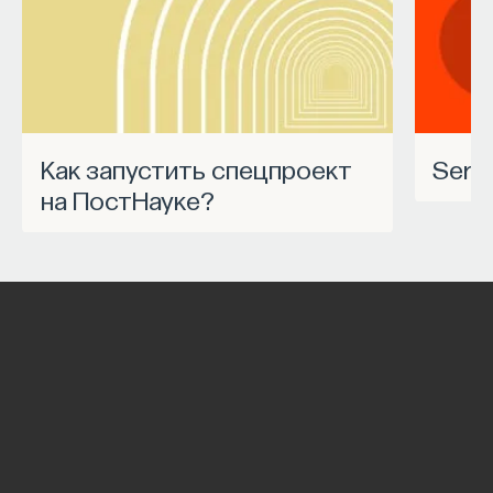
Как запустить спецпроект
Ser
на ПостНауке?