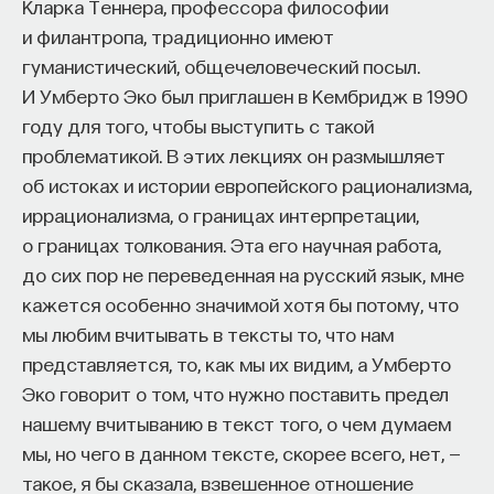
Кларка Теннера, профессора философии
и филантропа, традиционно имеют
ПостНаука
гуманистический, общечеловеческий посыл.
команда ПостНауки
И Умберто Эко был приглашен в Кембридж в 1990
году для того, чтобы выступить с такой
Сения Долгачева
проблематикой. В этих лекциях он размышляет
редактор ПостНауки
об истоках и истории европейского рационализма,
иррационализма, о границах интерпретации,
о границах толкования. Эта его научная работа,
ТЕХНОЛОГИИ
до сих пор не переведенная на русский язык, мне
644 публикации
кажется особенно значимой хотя бы потому, что
мы любим вчитывать в тексты то, что нам
ТЕХНОЛОГИИ
МАТЕМАТИКА
ОБРАЗОВАНИЕ
представляется, то, как мы их видим, а Умберто
Эко говорит о том, что нужно поставить предел
НАУКА
БИОТЕХНОЛОГИИ
нашему вчитыванию в текст того, о чем думаем
ПРОГРАММНАЯ ИНЖЕНЕРИЯ
ТОЧНЫЕ НАУКИ
мы, но чего в данном тексте, скорее всего, нет, —
такое, я бы сказала, взвешенное отношение
СТРОИТЕЛИ БУДУЩЕГО