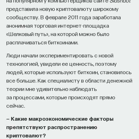
на популярном у компьютерщиков сайте
Slashdot
проекта имеют STEM-образование, при этом
32%
представила новую криптовалюту широкому
заинтересованы в работе в инновационных
сообществу. В феврале 2011 года заработала
компаниях, но не знают, с чего начать.
анонимная торговая интернет-площадка
«Шелковый путь», на которой можно было
Специалисты сталкиваются с тремя ключевыми
расплачиваться биткоинами.
барьерами:
Недостаток информации о глобальных
Люди начали экспериментировать с новой
индустриях и карьерных возможностях
технологией, увидели ее ценность, поэтому
мешает поиску подходящих ваканси; ​
людей, которые используют биткоин, становилось
все больше. Как специалисту в области денежной
Непрозрачные механизмы в инновационных
теории мне удивительно наблюдать
компаниях усложняют процесс
за процессами, которые происходят прямо
трудоустройства​;
сейчас.
Стереотипы не позволяют эффективно
конкурировать на международном рынке​.
— Какие макроэкономические факторы
препятствуют распространению
Что такое Naukka Talents
криптовалют?