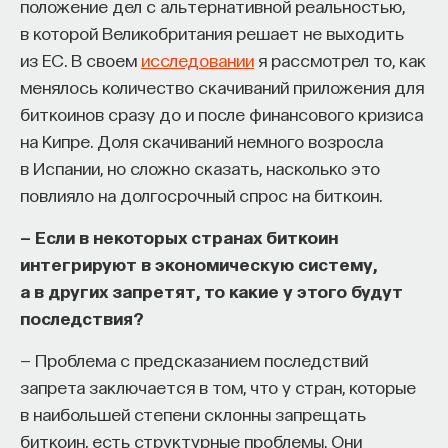
положение дел с альтернативной реальностью,
в которой Великобритания решает не выходить
ПостНаука
из ЕС. В своем
исследовании
я рассмотрел то, как
команда ПостНауки
менялось количество скачиваний приложения для
биткоинов сразу до и после финансового кризиса
Сения Долгачева
на Кипре. Доля скачиваний немного возросла
редактор ПостНауки
в Испании, но сложно сказать, насколько это
повлияло на долгосрочный спрос на биткоин.
— Если в некоторых странах биткоин
ТЕХНОЛОГИИ
интегрируют в экономическую систему,
644 публикации
а в других запретят, то какие у этого будут
последствия?
ТЕХНОЛОГИИ
МАТЕМАТИКА
ОБРАЗОВАНИЕ
— Проблема с предсказанием последствий
НАУКА
БИОТЕХНОЛОГИИ
запрета заключается в том, что у стран, которые
ПРОГРАММНАЯ ИНЖЕНЕРИЯ
ТОЧНЫЕ НАУКИ
в наибольшей степени склонны запрещать
биткоин, есть структурные проблемы. Они
СТРОИТЕЛИ БУДУЩЕГО