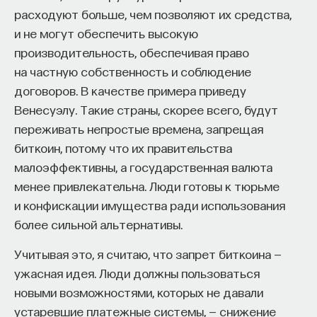
расходуют больше, чем позволяют их средства,
и не могут обеспечить высокую
производительность, обеспечивая право
ПАРТНЁР ПРОЕКТА
на частную собственность и соблюдение
договоров. В качестве примера приведу
Венесуэлу. Такие страны, скорее всего, будут
переживать непростые времена, запрещая
биткоин, потому что их правительства
Что такое партнёрский материал?
малоэффективны, а государственная валюта
менее привлекательна. Люди готовы к тюрьме
и конфискации имущества ради использования
более сильной альтернативы.
Учитывая это, я считаю, что запрет биткоина —
ужасная идея. Люди должны пользоваться
новыми возможностями, которых не давали
Внеси свой вклад в дело
устаревшие платежные системы, — снижение
просвещения!