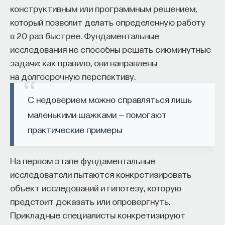
вероятность нашей смерти, то это
конструктивным или программным решением,
в среднем продолжительности жизни
который позволит делать определенную работу
выросла бы до тысячи лет. Вот настолько
в 20 раз быстрее. Фундаментальные
старение нас убивает. Старение — это
исследования не способны решать сиюминутные
главная причина человеческой смерти, как
задачи: как правило, они направлены
КУРС
я считаю.
на долгосрочную перспективу.
Химия между нейронами:
вещества, которые управляют
С недоверием можно справляться лишь
нами
маленькими шажками — помогают
практические примеры
СОХРАНИТЬ КУРС
На первом этапе фундаментальные
исследователи пытаются конкретизировать
объект исследований и гипотезу, которую
предстоит доказать или опровергнуть.
Прикладные специалисты конкретизируют