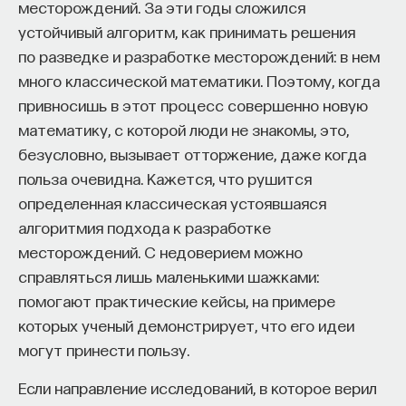
месторождений. За эти годы сложился
модификации.
устойчивый алгоритм, как принимать решения
по разведке и разработке месторождений: в нем
много классической математики. Поэтому, когда
привносишь в этот процесс совершенно новую
математику, с которой люди не знакомы, это,
безусловно, вызывает отторжение, даже когда
польза очевидна. Кажется, что рушится
определенная классическая устоявшаяся
алгоритмия подхода к разработке
месторождений. С недоверием можно
справляться лишь маленькими шажками:
помогают практические кейсы, на примере
которых ученый демонстрирует, что его идеи
Что такое инфламмэйджинг и сенесцентные
могут принести пользу.
клетки
Если направление исследований, в которое верил