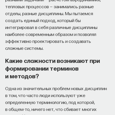
«Мыслить как учёный» — подкаст основателя
тепловых процессов — занимались разные
ПостНауки Ивара Максутова о людях, которые
отделы, разные дисциплины. Мы пытаемся
меняют мир. В каждом выпуске — разговоры
создать единый подход, который бы
с исследователями, предпринимателями,
интегрировал в себя различные дисциплины
инвесторами и изобретателями. За десятки
эпизодов Ивар обсудил большие языковые
наиболее современным образом и позволял
модели вместе с Михаилом Бурцевым, цифровые
эффективно проектировать и создавать
данные в фармацевтике с Ириной Ефименко,
сложные системы.
агротехнологии с Михаилом Тавером и много
других тем — от коучинга до фармакогенетики.
Какие сложности возникают при
В будущих выпусках их список будет только
формировании терминов
расширяться — слушайте подкаст на
YouTube
,
и методов?
Яндекс Музыке
,
Apple Podcasts
,
VK
и
Spotify
.
Одна из значительных проблем новых дисциплин
12/6/2025
в том, что часто люди используют уже
определенную терминологию, под которой,
НАПИСАТЬ НАМ
в общем-то, ничего нет, что сбивает многих