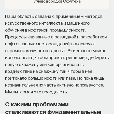
углеводородов Сколтеха
главная причина человеческой смерти и одна
— Осознавать связь своего поведения
из самых сложных задач современной биологии,
и эмоций с активностью нейромедиаторов
как устроены реальные эксперименты
Наша область связана с применением методов
мозга
по продлению жизни у модельных организмов
искусственного интеллекта и машинного
и чем они отличаются от массового биохакинга,
Автор курса:
Вячеслав Дубынин
— доктор
обучения в нефтяной промышленности.
индустрии БАДов и громких протоколов вроде
биологических наук, профессор кафедры
Процессы, связанные с разведкой и разработкой
Blueprint
. Мы говорим о том, почему культура
физиологии человека и животных биологического
нефтегазовых месторождений, генерируют
привыкла оправдывать смерть и демонизировать
факультета МГУ им. М.В. Ломоносова
огромное количество данных. Эти данные можно
бессмертных, как меняется этика в мире, где
использовать, чтобы принять решение, где бурить
3/10/2025
теоретически можно жить сотни и тысячи лет,
новую скважину или как организовать
и какую роль в этой будущей «войне
воздействие на скважину так, чтобы в нее
НАПИСАТЬ НАМ
со старением» сыграют генная терапия,
притекало больше нефти или газа. Но пока лишь
эпигенетическое перепрограммирование, новые
незначительная их часть активно используется.
профессии в биотехе и честная научная
Мы пытаемся это преодолеть.
коммуникация.
С какими проблемами
НАД МАТЕРИАЛОМ РАБОТАЛИ
О чём новый выпуск подкаста:
сталкиваются фундаментальные