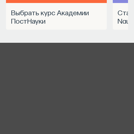
Выбрать курс Академии
Станьте частью программы
ПостНауки
Nauk