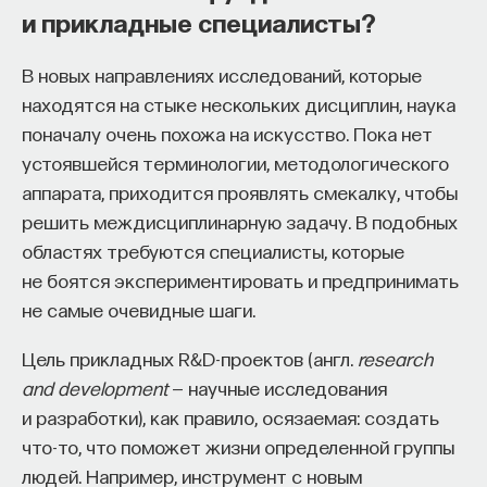
Вячеслав Дубынин
и прикладные специалисты?
доктор биологических наук, профессор
Разные сценарии старения и смерти
кафедры физиологии человека и животных
биологического факультета МГУ
В новых направлениях исследований, которые
им. М. В. Ломоносова, специалист в области
физиологии мозга
находятся на стыке нескольких дисциплин, наука
поначалу очень похожа на искусство. Пока нет
Понятное дело, что у меня нет такой
БИОЛОГИЯ
устоявшейся терминологии, методологического
иллюзии, что мы прям
1297 публикаций
аппарата, приходится проявлять смекалку, чтобы
бессмертия достигнем. Понятно, что
решить междисциплинарную задачу. В подобных
от кирпича на голову никто не застрахован.
БИОЛОГИЯ
МОЗГ
НЕЙРОФИЗИОЛОГИЯ
областях требуются специалисты, которые
Понятно, что любой может попасть в авто-
не боятся экспериментировать и предпринимать
ЕСТЕСТВЕННЫЕ НАУКИ
ЖУРНАЛ
или в авиакатастрофу, и все причины
не самые очевидные шаги.
смерти сложно устранить. Но мне видится,
ХИМИЯ МЕЖДУ НЕЙРОНАМИ
что человек мог бы жить сильно-сильно
Цель прикладных R&D-проектов (англ.
research
дольше, чем сейчас. Я обычно такую
and development
— научные исследования
привожу цифру, что если бы мы в 30 лет
и разработки), как правило, осязаемая: создать
переставали стареть, то есть
что-то, что поможет жизни определенной группы
переставала бы увеличиваться
людей. Например, инструмент с новым