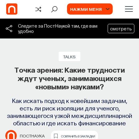
НАЖМИ МЕНЯ
Следите за ПостНаукой там, где вам
смотреть
удобно
СОБЫТИЯ
Химия между нейронами:
TALKS
вещества, которые управляют нами
Точка зрения: Какие трудности
ждут ученых, занимающихся
Как наши память, потребности, эмоции,
«новыми» науками?
внимание, воля связаны с передачей
сигналов от нейромедиаторов?
Как искать подход к новейшим задачам,
есть ли риск изоляции для ученого,
ВЯЧЕСЛАВ ДУБЫНИН
СОХРАНИТЬ В ЗАКЛАДКИ
занимающегося узкой междисциплинарной
областью и где искать финансирование
TV
Старение, долголетие
ПОСТНАУКА
СОХРАНИТЬ В ЗАКЛАДКИ