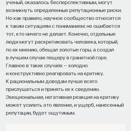
ученый, оказалось бесперспективным, могут
возникнуть определенные репутационные риски.
Но как правило, научное сообщество относится
Один из факторов старения считается
к таким ситуациям с пониманием: не ошибается
инфламмэйджинг
— вызванное старением
тот, кто ничего не делает. Конечно, отдельные
системное воспаление. В норме
люди могут раскритиковать человека, который,
воспаление придумано как механизм,
по их мнению, обещал золотые горы, а создал
который должен бороться с какими-то
в лучшем случае пещеру в гранитной горе.
проблемами. Например, попал какой-нибудь
Главное в таких случаях — холодно
патоген в организм — вызываем
и конструктивно реагировать на критику.
воспаление, оно ограничивает его
К рациональным доводам лучше всего
перемещение, усиливает иммунный ответ
прислушаться и принять их к сведению.
и так далее. Но проблема в том, что иногда
Эмоциональная, негативная реакция на критику
воспаление возникает, по большому счету,
может усилить это явление, и ущерб, нанесенный
на пустом месте. Иногда оно оказывается
репутации, будет ощутимым.
самоподдерживающимся процессом. Есть
такая штука, называется
сенесцентные
клетки
. Это клетки, которые в силу каких-