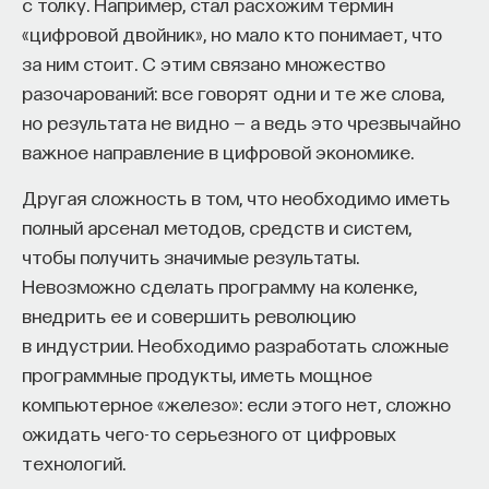
с толку. Например, стал расхожим термин
«цифровой двойник», но мало кто понимает, что
за ним стоит. С этим связано множество
НАД МАТЕРИАЛОМ РАБОТАЛИ
разочарований: все говорят одни и те же слова,
но результата не видно — а ведь это чрезвычайно
Ивар Максутов
важное направление в цифровой экономике.
издатель, сооснователь Редакционно-
издательского дома "ПостНаука", религиовед
Другая сложность в том, что необходимо иметь
полный арсенал методов, средств и систем,
Александр Панчин
чтобы получить значимые результаты.
Кандидат биологических наук, старший
Невозможно сделать программу на коленке,
научный сотрудник Института проблем
передачи информации РАН
внедрить ее и совершить революцию
Сения Долгачева
в индустрии. Необходимо разработать сложные
редактор ПостНауки
программные продукты, иметь мощное
компьютерное «железо»: если этого нет, сложно
ожидать чего-то серьезного от цифровых
технологий.
БИОЛОГИЯ
1297 публикаций