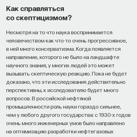
Значит, гены очень сильно управляют
Как справляться
нашей продолжительностью жизни.
со скептицизмом?
И поэтому, скорее всего, если мы захотим
что-то радикально изменить
Несмотря на то что наука воспринимается
в продолжительности жизни, нам придется
человечеством как что-то очень прогрессивное,
как-то вмешиваться в гены. И способ,
в ней много консерватизма. Когда появляется
которым мы умеем вмешиваться в гены
направление, которого не было на ландшафте
сегодня, — это генные терапии. Генные
научного знания, у многих людей это может
терапии очень активно развиваются. У него
вызывать скептическую реакцию. Пока не будет
есть самое базовое объяснение: мы берем
доказано, что эти исследования действительно
какую-то вирусную оболочку, выкидываем
перспективны, к исследователю будет много
содержимое, засовываем туда какой-то
вопросов. В российской нефтяной
полезный ген или какую-то конструкцию
промышленности роль науки гораздо сильнее,
для генной модификации. И мы эту
чем у любого другого государства: с 1930-х годов
вирусную оболочку вводим в организм, она
очень много инженерных умов было направлено
находит какие-то клетки, в эти клетки
на оптимизацию разработки нефтегазовых
встраивается, и там происходят генные