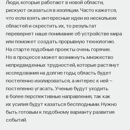
реалистично. Поэтому если бы мне сказали,
Люди, которые работают в новой области,
что я буду жить тысячу лет, я, может быть,
рискуют оказаться в изоляции. Часто кажется,
расслабился бы. Я бы расслабился, если бы
что если взять интересные идеи из нескольких
мы узнали, что нашли решение этой
областей и скрестить их, то результат
проблемы, которое позволило бы больше
перевернет наше понимание об устройстве мира
наслаждаться каждым днем.
или поможет создать прорывную технологию.
На старте подобные проекты очень горячие.
Но в процессе может возникнуть множество
непредвиденных трудностей, которые растянут
исследования на долгие годы; область будет
постепенно изолироваться, а интерес к ней —
постепенно угасать. Ученые будут уходить
в более перспективные направления, так как
их усилия будут казаться бесплодными. Нужно
быть готовым к подобному варианту развития
событий.