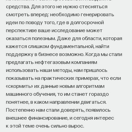
средства. Для этого не нужно стесняться
смотреть вперед: необходимо генерировать
идеи по поводу того, где в долгосрочной
перспективе ваше исследование может
оказаться полезным. Даже для области, которая
кажется слишком фундаментальной, найти
поддержку в бизнесе возможно. Когда мы стали
Генная терапия как основа бессмертия
предлагать нефтегазовым компаниям
использовать наши методы, нам пришлось
показывать на практических примерах, что если
«скормить» их данные новым алгоритмам
Я начну с очень простой мысли. Она
машинного обучения, то им станет гораздо
заключается в том, что у нас очень сильно
понятнее, в каком направлении двигаться.
различается продолжительность жизни
Постепенно нам стали доверять, появилось
разных животных. Понимаете,
внешнее финансирование, и сегодня интерес
гренландский кит живет дольше, чем
к этой теме очень сильно вырос.
человек, человек живет дольше, чем мышь.