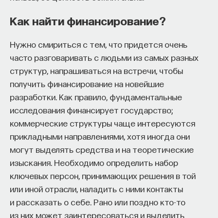
неправильно приделываются, и гены
Как найти финансирование?
неправильно работают, накапливается
мусор в клетках, теломеры укорачиваются
Нужно смириться с тем, что придется очень
и так далее, и так далее. Можно
часто разговаривать с людьми из самых разных
перечислить штук 15 таких основных
структур, напрашиваться на встречи, чтобы
факторов старения, и оказывается, что
получить финансирование на новейшие
на большую часть этих факторов
разработки. Как правило, фундаментальные
мы можем повлиять. Можно
исследования финансирует государство;
предложить более перспективные
коммерческие структуры чаще интересуются
интервенции в таком комбинированном
прикладными направлениями, хотя иногда они
подходе для борьбы со старением.
могут выделять средства и на теоретические
изыскания. Необходимо определить набор
ключевых персон, принимающих решения в той
или иной отрасли, наладить с ними контакты
и рассказать о себе. Рано или поздно кто-то
из них может заинтересоваться и выделить