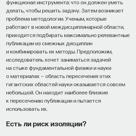
функционал инструмента: что он должен уметь
делать, чтобы решить задачу. Затем возникает
Внеси свой вклад в дело
Почему люди считают бессмертие скучным
проблема методологии. Ученым, которые
просвещения!
работают в новой междисциплинарной области,
приходится подбирать максимально релевантные
ПОДДЕРЖАТЬ ПОСТНАУКУ
публикации из смежных дисциплин
Есть люди, которым и правда скучно жить,
и комбинировать их методы. Предположим,
это очень грустно. Я таким себя человеком
исследователь хочет заниматься задачей
не ощущаю. Есть столько книжек, которые
на стыке фундаментальной физики и науки
я бы хотел прочитать и которые никогда
о материалах — область пересечения этих
не успею прочитать. Столько фильмов,
гигантских областей науки оказывается совсем
которые я бы хотел посмотреть и никогда
небольшой. Он находит наиболее близкие
не успею посмотреть. Столько людей,
к пересечению публикации и пытается
с которыми я хотел бы побеседовать
использовать их.
и никогда не побеседую. Столько стран,
в которых я хотел бы побывать и, скорее
Есть ли риск изоляции?
всего, не побываю, потому что это не очень