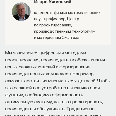
Игорь Ужинский
то повреждений ДНК или в силу того, что
они слишком много делились, выходят
кандидат физико-математических
наук, профессор, Центр
из клеточного цикла и перестают делиться.
по проектированию,
Эти сенесцентные клетки, показано
производственным технологиям
экспериментально, могут начинать
и материалам Сколтеха
производить молекулы, которые вызывают
вокруг воспаление. Эти молекулы могут
Мы занимаемся цифровыми методами
превращать соседние клетки тоже
проектирования, производства и обслуживания
в сенесцентные, возникает цепная
новых сложных изделий и формирования
реакция. И с возрастом это усиливается:
производственных комплексов. Например,
увеличивается количество таких маленьких
самолет состоит из многих тысяч деталей. Чтобы
очагов воспаления, которые возникли
это сложнейшее устройство выполняло свои
просто потому, что раньше там тоже было
функции, необходимо сформировать
воспаление.
оптимальную систему, как его проектировать,
производить и обслуживать. Традиционно
разными задачами — расчетом аэродинамики,