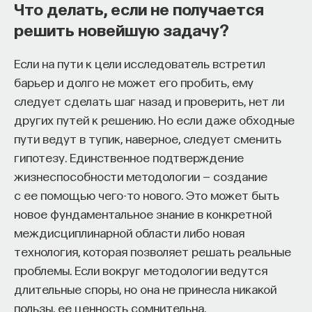
Что делать, если не получается
решить новейшую задачу?
Комбинированный подход для борьбы
со старением
Если на пути к цели исследователь встретил
барьер и долго не может его пробить, ему
следует сделать шаг назад и проверить, нет ли
других путей к решению. Но если даже обходные
Одна из вещей, которая меня
пути ведут в тупик, наверное, следует сменить
интересовала и которая тоже
гипотезу. Единственное подтверждение
перспективна, — это то, что нужно искать
жизнеспособности методологии — создание
комбинации подходов борьбы
с ее помощью чего-то нового. Это может быть
со старением, потому что старение — это
новое фундаментальное знание в конкретной
не некая одна штука, одна кнопка, которая
междисциплинарной области либо новая
нас убивает. Есть множество факторов
технология, которая позволяет решать реальные
старения, которые все вместе потихонечку
проблемы. Если вокруг методологии ведутся
нам мешают жить. Накапливаются
длительные споры, но она не принесла никакой
соматические мутации в клетках, это
пользы, ее ценность сомнительна.
генетические изменения, ДНК-метки