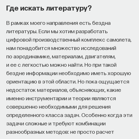
Где искать литературу?
БИОЛОГИЯ
НАУКА
СТАРЕНИЕ
В рамках моего направления есть бездна
ТЕЛОМЕРЫ
ГЕННАЯ ТЕРАПИЯ
БЕССМЕРТИЕ
литературы. Если мы хотим разработать
цифровой производственный комплекс самолета,
ЕСТЕСТВЕННЫЕ НАУКИ
МЫСЛИТЬ КАК УЧЕНЫЙ
нам понадобится множество исследований
по аэродинамике, материалам, двигателям,
и ее с легкостью можно найти. Но при такой
бездне информации необходимо иметь хорошую
ориентацию в этой области. Но пока ощущается
недостаток материалов, объясняющих, какие
именно инструментарии и теории являются
совершенно необходимыми для решения
определенного класса задач. Особенно когда эти
Внеси свой вклад в дело
задачи сложные и требуют комбинации
просвещения!
разнообразных методов: не просто расчет