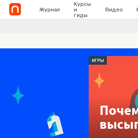
Курсы
Журнал
и
Видео
гиды
ИГРЫ
Почем
высып