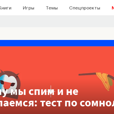
Книги
Игры
Темы
Спецпроекты
у мы спим и не
аемся: тест по сомно