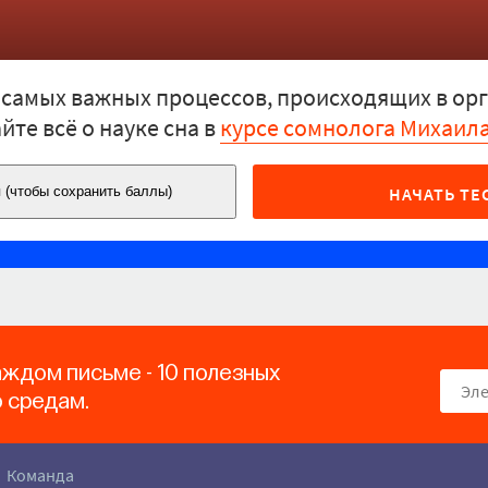
 самых важных процессов, происходящих в ор
йте всё о науке сна в
курсе сомнолога Михаил
НАЧАТЬ ТЕ
 (чтобы сохранить баллы)
аждом письме - 10 полезных
о средам.
Команда