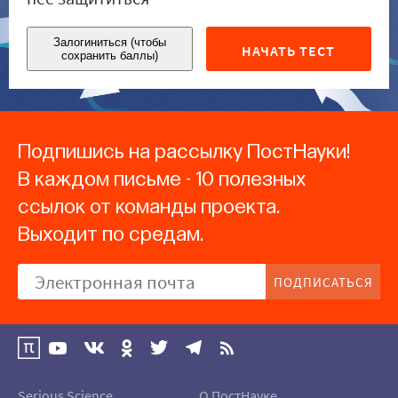
Залогиниться (чтобы
НАЧАТЬ ТЕСТ
сохранить баллы)
Подпишись на рассылку ПостНауки!
В каждом письме - 10 полезных
ссылок от команды проекта.
Выходит по средам.
ПОДПИСАТЬСЯ
Serious Science
О ПостНауке